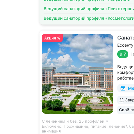
Ведущий санаторий профиля «Психотерап
Ведущий санаторий профиля «Косметолог
Санат
Акция %
Ессенту
9.7
1
Ведущий
комфорт
работае
дни • Б
Ме
с термо
и морск
Закр
есть от
располо
Свой п
ещё 5
С лечением и без,
25 профилей
Включено:
Проживание, питание, лечение*, ба
анимация