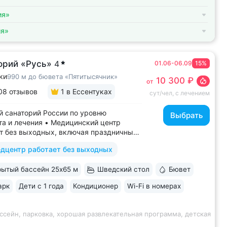
ия»
ия»
орий «Русь»
4
01.06-06.09
15%
ки
990 м до бювета «Пятитысячник»
10 300 ₽
от
08 отзывов
1
в Ессентуках
сут/чел, с лечением
 санаторий России по уровню
Выбрать
а и лечения • Медицинский центр
т без выходных, включая праздничные
ассейн 652 кв.м. (25×65 м)
дцентр работает без выходных
терапией, джакузи, каскадом
ой волной. Глубина от 30 до 180 см,
ытый бассейн 25х65 м
Шведский стол
Бювет
дельная детская зона. Рядом
жены закрытая терраса...
арк
Дети с 1 года
Кондиционер
Wi-Fi в номерах
ссейн, парковка, хорошая развлекательная программа, детская