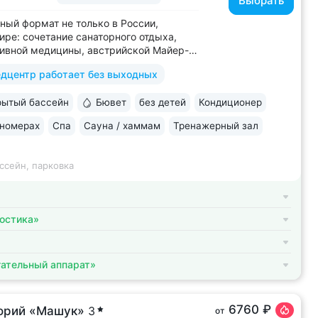
Выбрать
ный формат не только в России,
мире: сочетание санаторного отдыха,
ивной медицины, австрийской Майер-
ы (оздоровление через
дцентр работает без выходных
овление ЖКТ), древнеиндийской
ы • Победитель международной премии
ытый бассейн
Бювет
без детей
Кондиционер
ld Luxury Awards. Премия «Вояж»
ий велнес-проект...
 номерах
Спа
Сауна / хаммам
Тренажерный зал
ссейн, парковка
остика»
ательный аппарат»
6760 ₽
орий «Машук»
3
от