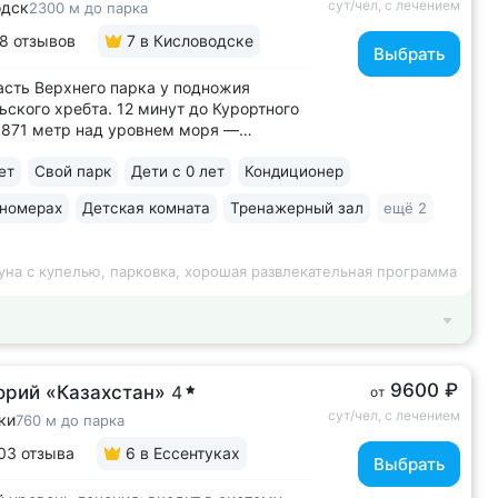
сут/чел, с лечением
одск
2300 м до парка
8 отзывов
7
в Кисловодске
Выбрать
асть Верхнего парка у подножия
ского хребта. 12 минут до Курортного
 871 метр над уровнем моря ­—
тные виды на Кавказские горы, чистый
ет
Свой парк
Дети с 0 лет
Кондиционер
 тишина и уединение. На территории
м расположены лучшие смотровые
 номерах
Детская комната
Тренажерный зал
ещё 2
и Кисловодска • Собственный бювет...
уна с купелью, парковка, хорошая развлекательная программа
9600 ₽
орий «Казахстан»
4
от
сут/чел, с лечением
ки
760 м до парка
03 отзыва
6
в Ессентуках
Выбрать