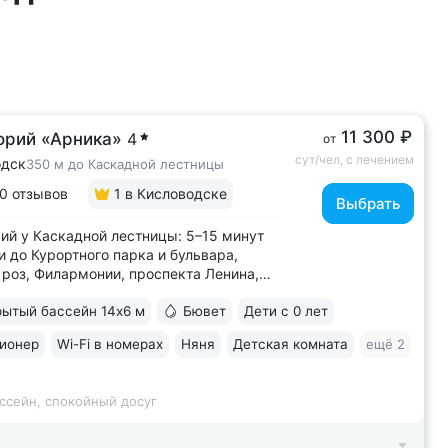
11 300 ₽
орий «Арника»
4
от
сут/чел, с лечением
одск
350 м до Каскадной лестницы
0 отзывов
1
в Кисловодске
Выбрать
ий у Каскадной лестницы: 5–15 минут
и до Курортного парка и бульвара,
роз, Филармонии, проспекта Ленина,
 Кшесинской • Новый санаторий,
ытый бассейн 14х6 м
Бювет
Дети с 0 лет
в 2018 году. 95% отзывов о санатории
ельные. Многие гости отмечают, что
ионер
Wi-Fi в номерах
Няня
Детская комната
ещё 2
ий превзошёл ожидания по уровню...
ссейн, спокойный досуг