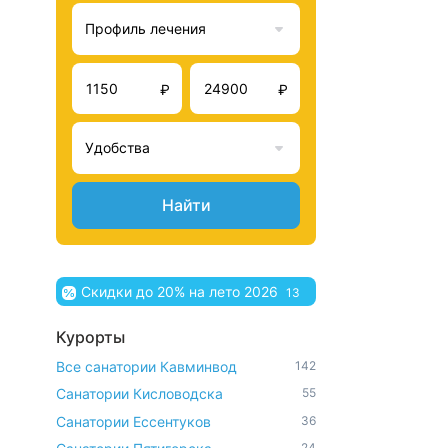
Профиль лечения
₽
₽
Удобства
Найти
Скидки до 20% на лето 2026
13
Курорты
Все санатории Кавминвод
142
Санатории Кисловодска
55
Санатории Ессентуков
36
24