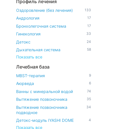
Профиль лечения
Оздоровление (без лечения)
133
Андрология
17
Бронхолегочная система
17
Гинекология
33
Детокс
24
Дыхательная система
58
Показать все
Лечебная база
MBST-терапия
9
Аюрведа
6
Ванны с минеральной водой
74
Вытяжение позвоночника
35
Вытяжение позвоночника
34
подводное
Детокс-модуль IYASHI DOME
4
Показать все