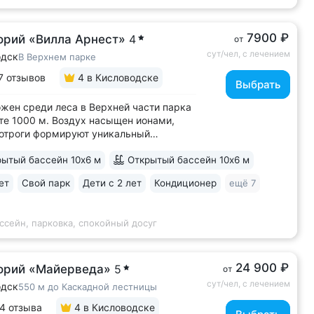
7900 ₽
орий «Вилла Арнест»
4
от
сут/чел, с лечением
одск
В Верхнем парке
7 отзывов
4
в Кисловодске
Выбрать
жен среди леса в Верхней части парка
те 1000 м. Воздух насыщен ионами,
отроги формируют уникальный
имат с комфортной температурой
ытый бассейн 10х6 м
Открытый бассейн 10х6 м
остью воздуха. Прямой выход
енкур № 2Б Кисловодского парка •
ет
Свой парк
Дети с 2 лет
Кондиционер
ещё 7
 лучших вариантов для уединенного
В санатории...
ссейн, парковка, спокойный досуг
24 900 ₽
орий «Майерведа»
5
от
сут/чел, с лечением
одск
550 м до Каскадной лестницы
4 отзыва
4
в Кисловодске