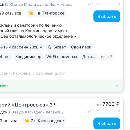
сут/чел, с лечением
ск
1500 м до Места дуэли Лермонтова
29 отзывов
1
в Пятигорске
Выбрать
ильный санаторий по лечению
аний глаз на Кавминводах. Имеет
шее офтальмологическое отделение •
ное расположение у подножия Машука.
ытый бассейн 20х8 м
Бювет
Свой парк
 доступности: Место дуэли Лермонтова,
ая площадка Ворота любви, начало
4 лет
Кондиционер
Wi-Fi в номерах
Детская комната
ещё 2
ура вокруг Машука. В 5 минутах ж/д
..
ссейн, парковка, спокойный досуг
гия»
7700 ₽
орий «Центросоюз»
3
от
сут/чел, с лечением
одск
310 м до Каскадной лестницы
3 отзыва
7
в Кисловодске
Выбрать