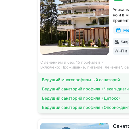
Уникаль
но и в 
превент
медицин
Ме
восстан
Аюрвед
Закр
The Wor
за лучш
Wi-Fi в
С лечением и без,
15 профилей
Включено:
Проживание, питание, лечение*, ба
Ведущий многопрофильный санаторий
Ведущий санаторий профиля «Чекап-диагн
Ведущий санаторий профиля «Детокс»
Ведущий санаторий профиля «Опорно-двиг
Санат