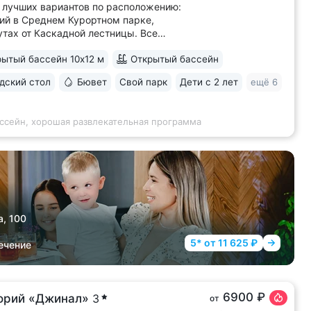
 лучших вариантов по расположению:
ий в Среднем Курортном парке,
утах от Каскадной лестницы. Все
имечательности в пешей доступности •
ытый бассейн 10х12 м
Открытый бассейн
натория с фонтаном, цветниками,
ми переходит в Курортный парк,
ский стол
Бювет
Свой парк
Дети с 2 лет
ещё 6
нкурам № 3 и № 2Б • В путёвки включен
...
ассейн, хорошая развлекательная программа
а, 100
5* от 11 625 ₽
ечение
6900 ₽
орий «Джинал»
3
от