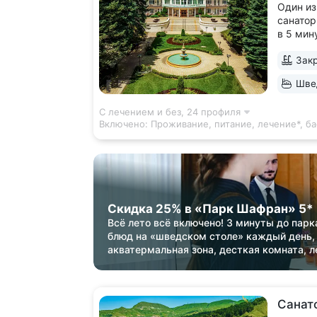
Один из
санатор
в 5 мин
достопр
Закр
Парк са
беседка
Швед
к терре
большой
С лечением и без,
24 профиля
Включено:
Проживание, питание, лечение*, б
Скидка 25% в «Парк Шафран» 5*
Всё лето всё включено! 3 минуты до парк
блюд на «шведском столе» каждый день,
акватермальная зона, десткая комната, л
Санат