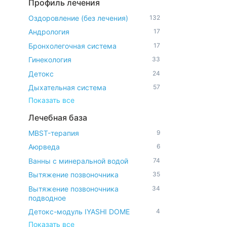
Профиль лечения
Оздоровление (без лечения)
132
Андрология
17
Бронхолегочная система
17
Гинекология
33
Детокс
24
Дыхательная система
57
Показать все
Лечебная база
MBST-терапия
9
Аюрведа
6
Ванны с минеральной водой
74
Вытяжение позвоночника
35
Вытяжение позвоночника
34
подводное
Детокс-модуль IYASHI DOME
4
Показать все