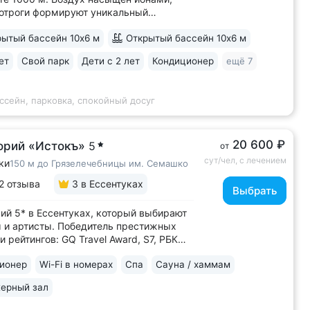
отроги формируют уникальный
имат с комфортной температурой
ытый бассейн 10х6 м
Открытый бассейн 10х6 м
остью воздуха. Прямой выход
енкур № 2Б Кисловодского парка •
ет
Свой парк
Дети с 2 лет
Кондиционер
ещё 7
 лучших вариантов для уединенного
В санатории...
ссейн, парковка, спокойный досуг
20 600 ₽
орий «Истокъ»
5
от
сут/чел, с лечением
ки
150 м до Грязелечебницы им. Семашко
2 отзыва
3
в Ессентуках
Выбрать
ий 5* в Ессентуках, который выбирают
 и артисты. Победитель престижных
и рейтингов: GQ Travel Award, S7, РБК
 Лидер в России по аппаратной
ионер
Wi-Fi в номерах
Спа
Сауна / хаммам
логии: массаж ICOONE, лечение
та и вен «Эндосфера», коррекция
ерный зал
Tesla Former, безинъекционная
апия...