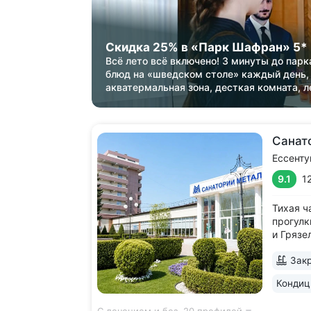
Скидка 25% в «Парк Шафран» 5*
Всё лето всё включено! 3 минуты до парк
блюд на «шведском столе» каждый день,
акватермальная зона, десткая комната, л
Санат
Ессенту
9.1
1
Тихая ч
прогулк
и Грязе
объем л
Закр
заменяю
противо
Кондиц
включе
эндоско