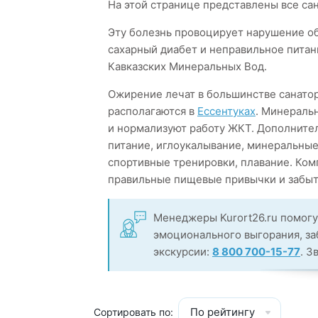
На этой странице представлены все са
Эту болезнь провоцирует нарушение об
сахарный диабет и неправильное питани
Кавказских Минеральных Вод.
Ожирение лечат в большинстве санато
располагаются в
Ессентуках
. Минераль
и нормализуют работу ЖКТ. Дополнител
питание, иглоукалывание, минеральны
спортивные тренировки, плавание. Ком
правильные пищевые привычки и забыт
Менеджеры Kurort26.ru помогу
эмоционального выгорания, заб
экскурсии:
8 800 700-15-77
. З
По рейтингу
Сортировать по: