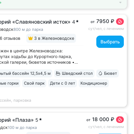
»
7950 ₽
орий «Славяновский исток»
4
от
сут/чел, с лечением
оводск
800 м до парка
6 отзывов
3
в Железноводске
Выбрать
жен в центре Железноводска:
нутах ходьбы до Курортного парка,
кой галереи, бюветов источников •
нная скважина и бювет с уникальной
ытый бассейн 12,5х4,5 м
Шведский стол
Бювет
ьной водой № 61, которую можно
вать только здесь. Источник
ые горки
Свой парк
Дети с 0 лет
Кондиционер
сентукского типа показан для лечения
аний...
ссейн, парковка
18 000 ₽
орий «Плаза»
5
от
сут/чел, с лечением
одск
100 м до парка