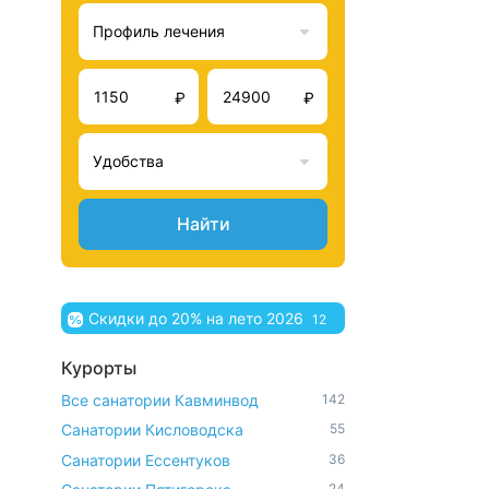
Профиль лечения
₽
₽
Удобства
Найти
Скидки до 20% на лето 2026
12
Курорты
Все санатории Кавминвод
142
Санатории Кисловодска
55
Санатории Ессентуков
36
24