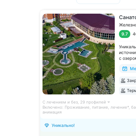
Санат
Железн
9.7
4
Уникаль
источни
с озеро
2 крыты
Ме
зал, 24
большой
Закр
Кавказа
Терм
С лечением и без,
29 профилей
Включено:
Проживание, питание, лечение*, ба
анимация
Уникально!