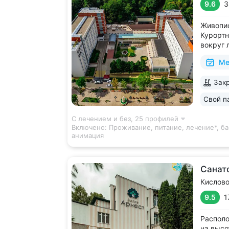
9.6
3
Живопис
Курортн
вокруг 
виды на
Ме
В штате
высокой
Закр
диагнос
диагност
Свой п
С лечением и без,
25 профилей
Включено:
Проживание, питание, лечение*, ба
анимация
Санат
Кислов
9.5
1
Располо
на высо