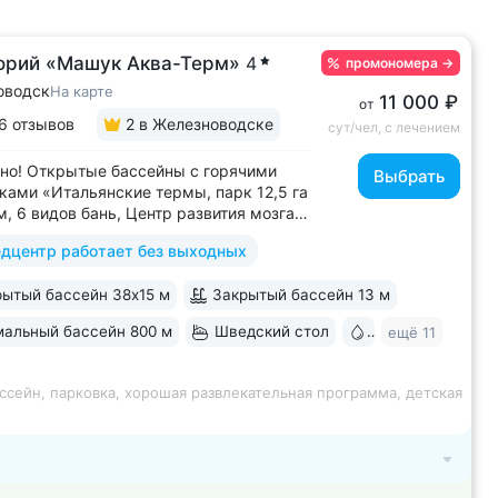
орий «Машук Аква-Терм»
4
промономера
→
оводск
На карте
11 000 ₽
от
6 отзывов
2
в Железноводске
сут/чел, с лечением
но! Открытые бассейны с горячими
Выбрать
ками «Итальянские термы, парк 12,5 га
м, 6 видов бань, Центр развития мозга,
х бассейна, «шведский стол» и детокс-
дцентр работает без выходных
 программы лечения, EMS-тренировки,
 спа-комплекс, вода «Легенда
ытый бассейн 38х15 м
Закрытый бассейн 13 м
» • Расположен в уединенном...
альный бассейн 800 м
Шведский стол
Бювет
ещё 11
ссейн, парковка, хорошая развлекательная программа, детская