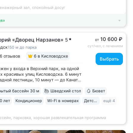
ренажерный зал, спокойный досуг
ия»
10 600 ₽
орий «Дворец Нарзанов»
5
от
сут/чел, с лечением
одск
150 м до парка
6 отзывов
6
в Кисловодске
Выбрать
жен у входа в Верхний парк, на одной
х красивых улиц Кисловодска. 6 минут
адной лестницы, 10 минут — до Канатки
ы роз • 50 метров до бюветов
ытый бассейн 30 м
Шведский стол
Бювет
альной водой трёх курортов: «Нарзан»
одск), «Славяновская» (Железноводск),
0 лет
Кондиционер
Wi-Fi в номерах
Детская комната
ещё 4
уки № 4» • Здание санатория —...
ссейн, парковка, хорошая развлекательная программа