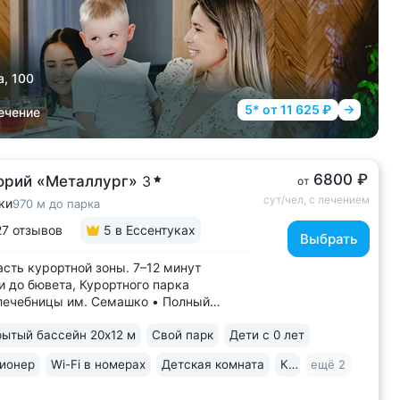
а, 100
5* от 11 625 ₽
ечение
6800 ₽
орий «Металлург»
3
от
сут/чел, с лечением
ки
970 м до парка
27 отзывов
5
в Ессентуках
Выбрать
асть курортной зоны. 7–12 минут
и до бювета, Курортного парка
лечебницы им. Семашко • Полный
ечения: все процедуры по путевке
ытый бассейн 20х12 м
Свой парк
Дети с 0 лет
тся на другие при наличии
показаний • В цену базовой путевки
ионер
Wi-Fi в номерах
Детская комната
Караоке
ещё 2
ны дорогие процедуры:
пические исследования,...