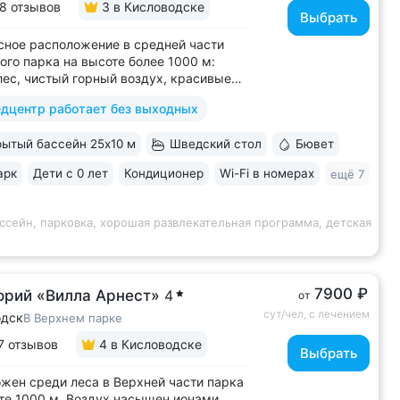
8 отзывов
3
в Кисловодске
Выбрать
ное расположение в средней части
ого парка на высоте более 1000 м:
лес, чистый горный воздух, красивые
 горы • Медицинский центр 3000 кв.м.
дцентр работает без выходных
 43 врача и 220 медспециалистов
 квалификации • Более 1000 видов
ытый бассейн 25x10 м
Шведский стол
Бювет
тики и ДНК-исследований. Есть
ика...
арк
Дети с 0 лет
Кондиционер
Wi-Fi в номерах
ещё 7
ссейн, парковка, хорошая развлекательная программа, детская
7900 ₽
орий «Вилла Арнест»
4
от
сут/чел, с лечением
одск
В Верхнем парке
7 отзывов
4
в Кисловодске
Выбрать
жен среди леса в Верхней части парка
те 1000 м. Воздух насыщен ионами,