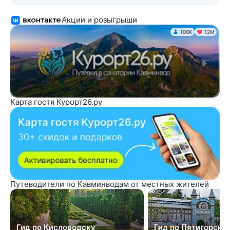
Акции и розыгрыши
100K
12М
Карта гостя Курорт26.ру
Путеводители по Кавминводам от местных жителей
Гид по Кисловодску
Гид по Пятигорску