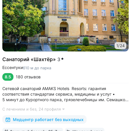
1
/
24
Санаторий «Шахтёр»
3
Ессентуки
610 м до парка
8.5
180 отзывов
Сетевой санаторий AMAKS Hotels Resorts: гарантия
соответствия стандартам сервиса, медицины и услуг •
5 минут до Курортного парка, грязелечебницы им. Семашко,
парка Победы • 3 минуты до бювета 4/33 с минеральной
С лечением и без,
24 профиля
водой Ессентуки № 4 и № 17 • Главный корпус
«Центральный» — историческое здание...
Медцентр работает без выходных