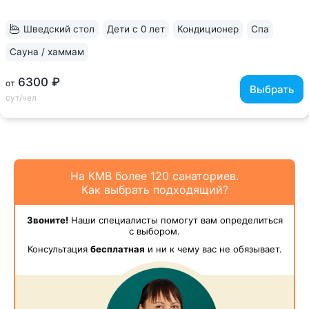
Комфортные номера разных категорий. Во всех номерах есть
кондиционер, чайная станция. Уборка номера и смена
Шведский стол
Дети с 0 лет
Кондиционер
Спа
полотенец — каждый день •...
Сауна / хаммам
6300 ₽
от
Выбрать
сут/чел
На КМВ более 120 санаториев.
Как выбрать подходящий?
Звоните!
Наши специалисты помогут вам определиться
с выбором.
Консультация
бесплатная
и ни к чему вас не обязывает.