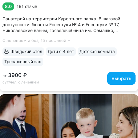
8.0
191 отзыв
Санаторий на территории Курортного парка. В шаговой
доступности: бюветы Ессентуки № 4 и Ессентуки № 17,
Николаевские ванны, грязелечебница им. Семашко,
концертный зал им. Шаляпина • Бюджетные цены за счет
С лечением и без,
15 профилей
номеров с базовым комфортом. Хороший выбор, если
в приоритете качественное лечение,...
Шведский стол
Дети с 4 лет
Детская комната
Тренажерный зал
3900 ₽
от
Выбрать
сут/чел, с лечением