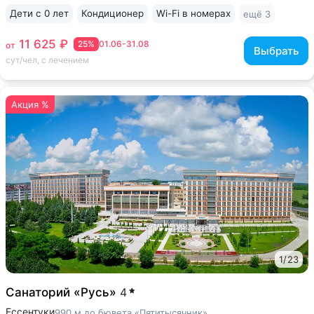
Дети с 0 лет
Кондиционер
Wi-Fi в номерах
ещё 3
11 625 ₽
25%
01.06-31.08
от
Выбрать
сут/чел, с лечением
Акция %
1
/
23
Санаторий «Русь»
4
Ессентуки
990 м до бювета «Пятитысячник»