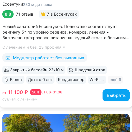
Ессентуки
280 м до парка
8.8
71 отзыв
7
в Ессентуках
Новый санаторий Ессентуков. Полностью соответствует
рейтингу 5* по уровню сервиса, номеров, лечения •
Включено трёхразовое питание «шведский стол» с большим
выбором блюд. Один из лучших вариантов по питанию
С лечением и без,
23 профиля
в Ессентуках • Центр Курортной зоны: 3 минуты
до Курортного парка и Грязелечебницы им....
Медцентр работает без выходных
Закрытый бассейн 22х10 м
Шведский стол
Бювет
Дети с 0 лет
Кондиционер
Wi-Fi в номерах
ещё 6
11 100 ₽
26%
01.06-31.08
от
Выбрать
сут/чел, с лечением