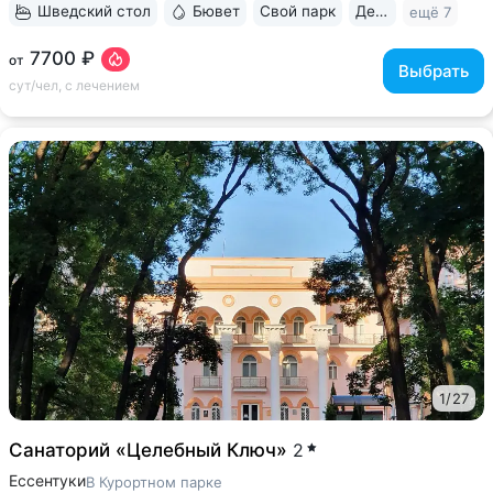
Шведский стол
Бювет
Свой парк
Дети с 0 лет
ещё 7
7700 ₽
от
Выбрать
сут/чел, с лечением
1
/
27
Санаторий «Целебный Ключ»
2
Ессентуки
В Курортном парке