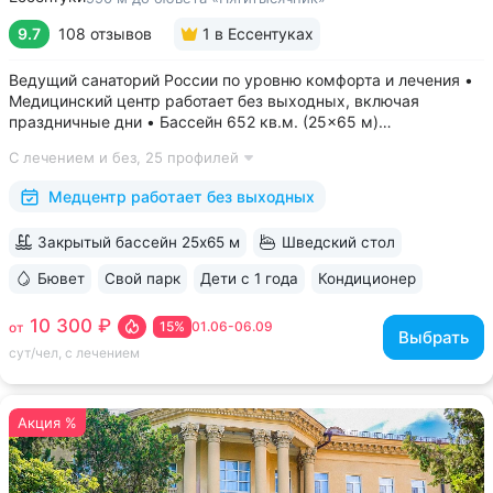
9.7
108 отзывов
1
в Ессентуках
Ведущий санаторий России по уровню комфорта и лечения •
Медицинский центр работает без выходных, включая
праздничные дни • Бассейн 652 кв.м. (25×65 м)
с термотерапией, джакузи, каскадом и морской волной.
С лечением и без,
25 профилей
Глубина от 30 до 180 см, есть отдельная детская зона. Рядом
расположены закрытая терраса...
Медцентр работает без выходных
Закрытый бассейн 25х65 м
Шведский стол
Бювет
Свой парк
Дети с 1 года
Кондиционер
ещё 6
10 300 ₽
15%
01.06-06.09
от
Выбрать
сут/чел, с лечением
Акция %