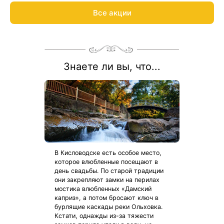
неделю отдыха с выгодными предложения лучших заведений
Все акции
Подробнее:
Кавминвод.
guestcard.kurort26.ru
Подберем санаторий и оформим Карту гостя за 15 минут:
8 800 700-15-77
.
С теплом и заботой!
Знаете ли вы, что...
В Кисловодске есть особое место,
которое влюбленные посещают в
день свадьбы. По старой традиции
они закрепляют замки на перилах
мостика влюбленных «Дамский
каприз», а потом бросают ключ в
бурлящие каскады реки Ольховка.
Кстати, однажды из-за тяжести