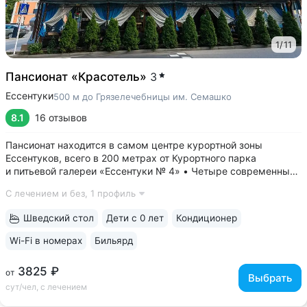
1
/
11
Пансионат «Красотель»
3
Ессентуки
500 м до Грязелечебницы им. Семашко
8.1
16 отзывов
Пансионат находится в самом центре курортной зоны
Ессентуков, всего в 200 метрах от Курортного парка
и питьевой галереи «Ессентуки № 4» • Четыре современных
и комфортабельных спальных корпуса на 53 номера, везде
С лечением и без,
1 профиль
есть Wi-Fi, телевизор, холодильник, чайник, кондиционер,
косметические...
Шведский стол
Дети с 0 лет
Кондиционер
Wi-Fi в номерах
Бильярд
3825 ₽
от
Выбрать
сут/чел, с лечением