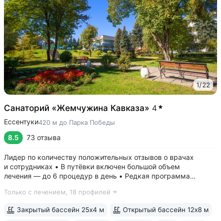
1
/
22
Санаторий «Жемчужина Кавказа»
4
Ессентуки
420 м до Парка Победы
8.5
73 отзыва
Лидер по количеству положительных отзывов о врачах
и сотрудниках • В путёвки включен большой объем
лечения — до 6 процедур в день • Редкая программа
«Снижение веса». Включает консультации врача-диетолога
Только с лечением,
18 профилей
и эндокринолога, комплекс анализов и УЗИ, процедуры,
направленные на коррекцию фигуры...
Закрытый бассейн 25х4 м
Открытый бассейн 12х8 м