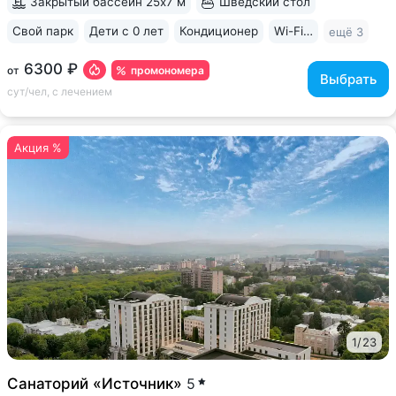
Закрытый бассейн 25х7 м
Шведский стол
Свой парк
Дети с 0 лет
Кондиционер
Wi-Fi в номерах
ещё 3
6300 ₽
промономера
от
Выбрать
сут/чел, с лечением
Акция %
1
/
23
Санаторий «Источник»
5