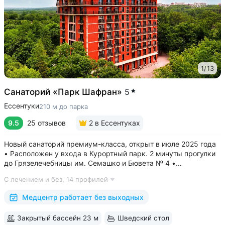
консультация бесплатны.
1
/
13
Санаторий «Парк Шафран»
5
Ессентуки
210 м до парка
9.5
25 отзывов
2
в Ессентуках
Новый санаторий премиум-класса, открыт в июле 2025 года
• Расположен у входа в Курортный парк. 2 минуты прогулки
до Грязелечебницы им. Семашко и Бювета № 4 •
Акватермальная зона: бассейн с водопадом, финская сауна.
С лечением и без,
14 профилей
Бесплатное посещение включено во все виды путёвок •
Трёхразовое питание...
Медцентр работает без выходных
Закрытый бассейн 23 м
Шведский стол