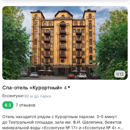
1
/
12
Спа-отель «Курортный»
4
Ессентуки
190 м до парка
8.3
7 отзывов
Отель находится рядом с Курортным парком: 3–5 минут
до Театральной площади, зала им. Ф.И. Шаляпина, бюветов
минеральной воды «Ессентуки № 17» и «Ессентуки № 4» •