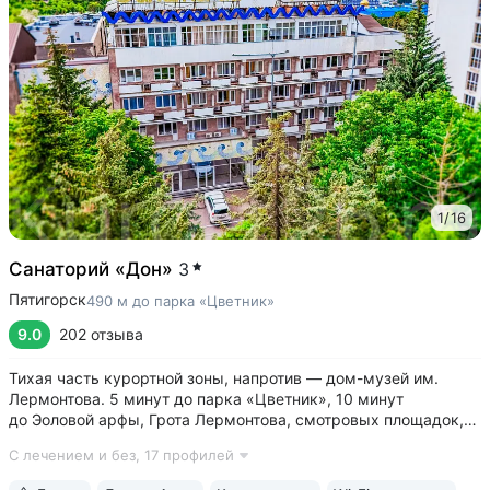
1
/
16
Санаторий «Дон»
3
Пятигорск
490 м до парка «Цветник»
9.0
202 отзыва
Тихая часть курортной зоны, напротив — дом-музей им.
Лермонтова. 5 минут до парка «Цветник», 10 минут
до Эоловой арфы, Грота Лермонтова, смотровых площадок,
канатной дороги • Два бювета углекисло-сероводородной
С лечением и без,
17 профилей
минеральной воды № 29. Воду этого источника можно
попробовать только в санатории...