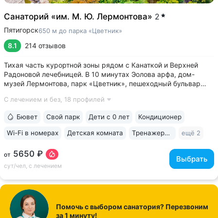
Санаторий «им. М. Ю. Лермонтова»
2
Пятигорск
650 м до парка «Цветник»
8.1
214 отзывов
Тихая часть курортной зоны рядом с Канаткой и Верхней
Радоновой лечебницей. В 10 минутах Эолова арфа, дом-
музей Лермонтова, парк «Цветник», пешеходный бульвар
Гагарина, ведущий к Провалу • Собственный бювет
С лечением и без,
18 профилей
с минеральной водой № 29. В 2–5 минутах бюветы
источников № 1, 4, 7, 19 • 3 минуты...
Бювет
Свой парк
Дети с 0 лет
Кондиционер
Wi-Fi в номерах
Детская комната
Тренажерный зал
ещё 2
5650 ₽
от
Выбрать
сут/чел, с лечением
Помочь с выбором санатория? Перезвоним
за 1 минуту!