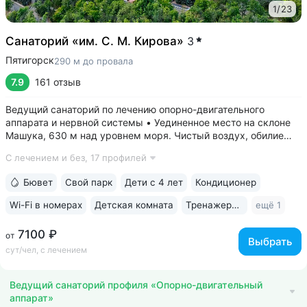
1
/
23
Санаторий «им. С. М. Кирова»
3
Пятигорск
290 м до провала
7.9
161 отзыв
Ведущий санаторий по лечению опорно-двигательного
аппарата и нервной системы • Уединенное место на склоне
Машука, 630 м над уровнем моря. Чистый воздух, обилие
зелени, тишина • 8 минут до Провала, горячих источников
С лечением и без,
17 профилей
«Бесстыжие ванны», бювета источника № 24. Прямой выход
на терренкур вокруг...
Бювет
Свой парк
Дети с 4 лет
Кондиционер
Wi-Fi в номерах
Детская комната
Тренажерный зал
ещё 1
7100 ₽
от
Выбрать
сут/чел, с лечением
Ведущий санаторий профиля «Опорно-двигательный
аппарат»