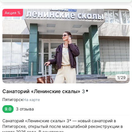
Акция %
1
/
29
Санаторий «Ленинские скалы»
3
Пятигорск
На карте
9.0
3 отзыва
Санаторий «Ленинские скалы» 3* — новый санаторий в
Пятигорске, открытый после масштабной реконструкции в
марте 2026 года. В санатории ...