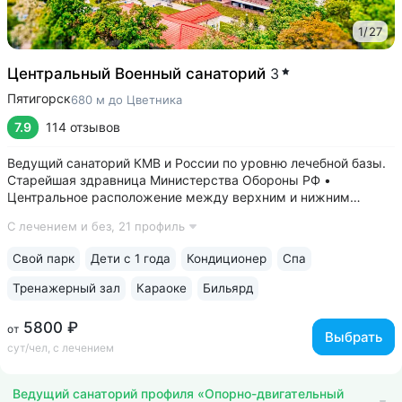
1
/
27
Центральный Военный санаторий
3
Пятигорск
680 м до Цветника
7.9
114 отзывов
Ведущий санаторий КМВ и России по уровню лечебной базы.
Старейшая здравница Министерства Обороны РФ •
Центральное расположение между верхним и нижним
парком. В 5–8 минутах: верхний парк — Канатка, Эолова
С лечением и без,
21 профиль
арфа, бульвар Гагарина, нижний — Дом-музей Лермонтова,
Цветник, Лермонтовская галерея,...
Свой парк
Дети с 1 года
Кондиционер
Спа
Тренажерный зал
Караоке
Бильярд
5800 ₽
от
Выбрать
сут/чел, с лечением
Ведущий санаторий профиля «Опорно-двигательный