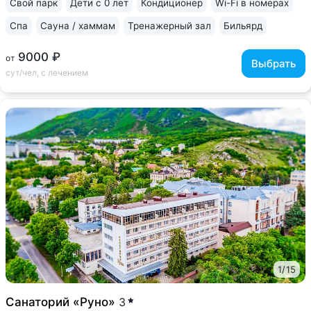
Свой парк
Дети с 0 лет
Кондиционер
Wi-Fi в номерах
Спа
Сауна / хаммам
Тренажерный зал
Бильярд
9000 ₽
от
Выбрать
сут/чел, с лечением
1
/
15
Санаторий «Руно»
3