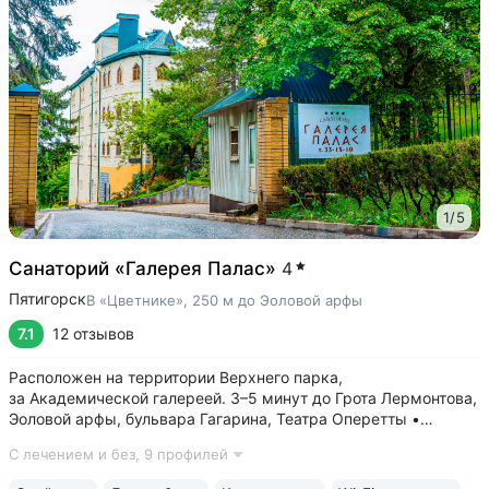
1
/
5
Санаторий «Галерея Палас»
4
Пятигорск
В «Цветнике», 250 м до Эоловой арфы
7.1
12 отзывов
Расположен на территории Верхнего парка,
за Академической галереей. 3–5 минут до Грота Лермонтова,
Эоловой арфы, бульвара Гагарина, Театра Оперетты •
Естественные каменные ванны в уступе горы
С лечением и без,
9 профилей
с Михайловским источником за зданием санатория. Ванны
бесплатные. Минеральная вода помогает при...