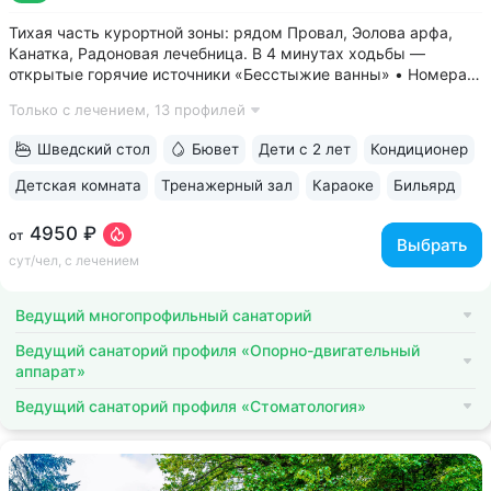
Тихая часть курортной зоны: рядом Провал, Эолова арфа,
Канатка, Радоновая лечебница. В 4 минутах ходьбы —
открытые горячие источники «Бесстыжие ванны» • Номера
с видом на лес или панораму Пятигорска. В ясную погоду
Только с лечением,
13 профилей
виден Эльбрус и Кавказский хребет. Есть номера с балконом
• Основной корпус...
Шведский стол
Бювет
Дети с 2 лет
Кондиционер
Детская комната
Тренажерный зал
Караоке
Бильярд
4950 ₽
от
Выбрать
сут/чел, с лечением
Ведущий многопрофильный санаторий
Ведущий санаторий профиля «Опорно-двигательный
аппарат»
Ведущий санаторий профиля «Стоматология»