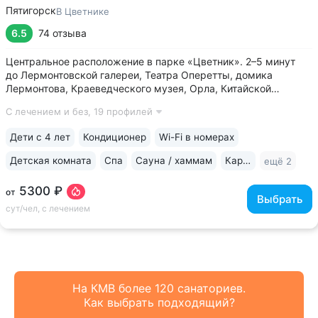
Пятигорск
В Цветнике
6.5
74 отзыва
Центральное расположение в парке «Цветник». 2–5 минут
до Лермонтовской галереи, Театра Оперетты, домика
Лермонтова, Краеведческого музея, Орла, Китайской
беседки • 200 м между основным корпусом и корпусом
С лечением и без,
19 профилей
«Каштан». Теплые переходы между основным и лечебным
корпусом, столовой • Центральная...
Дети с 4 лет
Кондиционер
Wi-Fi в номерах
Детская комната
Спа
Сауна / хаммам
Караоке
ещё 2
5300 ₽
от
Выбрать
сут/чел, с лечением
На КМВ более 120 санаториев.
Как выбрать подходящий?