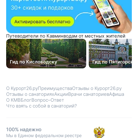
Путеводители по Кавминводам от местных жителей
Гид по Кисловодску
Гид по Пятигорску
О Курорт26.ру
Преимущества
Отзывы о Курорт26.ру
Отзывы о санаториях
Акции
Врачи санаториев
Афиша
О КМВ
Блог
Вопрос–Ответ
Что взять с собой в санаторий?
100% надежно
Мы в Едином федеральном реестре