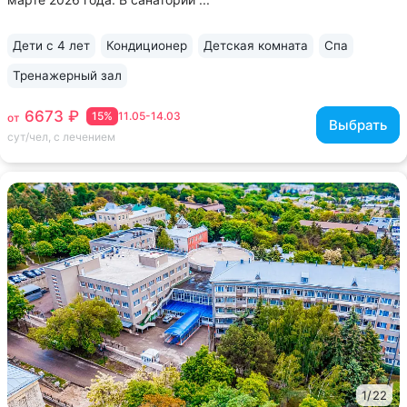
Дети с 4 лет
Кондиционер
Детская комната
Спа
Тренажерный зал
6673 ₽
15%
11.05-14.03
от
Выбрать
сут/чел, с лечением
1
/
22