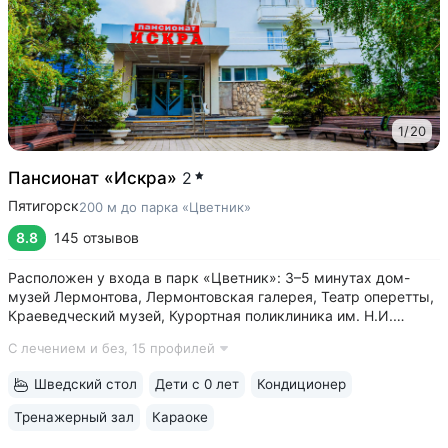
1
/
20
Пансионат «Искра»
2
Пятигорск
200 м до парка «Цветник»
8.8
145 отзывов
Расположен у входа в парк «Цветник»: 3–5 минутах дом-
музей Лермонтова, Лермонтовская галерея, Театр оперетты,
Краеведческий музей, Курортная поликлиника им. Н.И.
Пирогова • Центральная питьевая галерея Пятигорска
С лечением и без,
15 профилей
с тремя видами минеральных источников № 2, № 17,
«Красноармейский» в трех минутах...
Шведский стол
Дети с 0 лет
Кондиционер
Тренажерный зал
Караоке