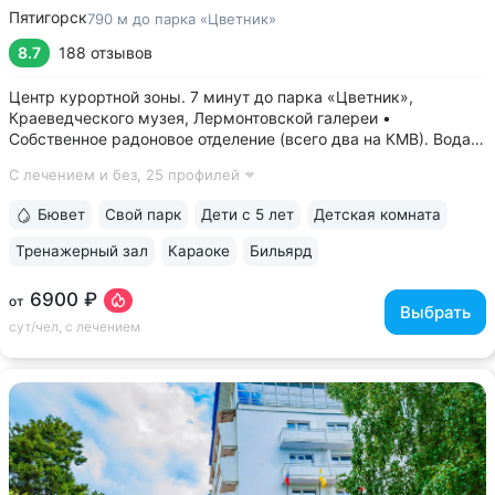
Пятигорск
790 м до парка «Цветник»
8.7
188 отзывов
Центр курортной зоны. 7 минут до парка «Цветник»,
Краеведческого музея, Лермонтовской галереи •
Собственное радоновое отделение (всего два на КМВ). Вода
для радоновых ванн поступает напрямую из источника,
С лечением и без,
25 профилей
сохраняя все полезные свойства • Сероводородные ванны
с природным источником: минеральная...
Бювет
Свой парк
Дети с 5 лет
Детская комната
Тренажерный зал
Караоке
Бильярд
6900 ₽
от
Выбрать
сут/чел, с лечением