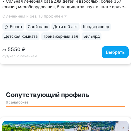
• Сильная лечебная база для детей и взрослых: более 357
единиц медоборудования, 5 кандидатов наук в штате врачей,
программы лечения и реабилитации • Золотая медаль
С лечением и без,
18 профилей
«Лучшая здравница для семейного отдыха — 2023» •
Уединенное расположение:...
Бювет
Свой парк
Дети с 0 лет
Кондиционер
Детская комната
Тренажерный зал
Бильярд
5550 ₽
от
Выбрать
сут/чел, с лечением
Сопутствующий профиль
6 санаториев