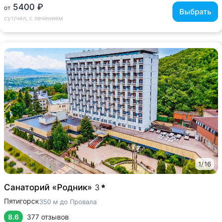
5400 ₽
от
Выбрать
сут/чел, с лечением
1
/
16
Санаторий «Родник»
3
Пятигорск
350 м до Провала
8.6
377 отзывов