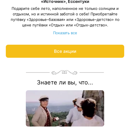
«Источник», Ессентуки
Подарите себе лето, наполненное не только солнцем и
отдыхом, но и истинной заботой о себе! Приобретайте
путёвку «Здоровье–базовая» или «Здоровье–детство» по
цене путёвки «Отдых» или «Отдых–детство».
Длительность путёвки — от 10 дней. Весь период
Показать все
проживания должен пройти в периоды: 1 июня – 31 августа
2026
.
*Скидка не суммируется с другими акциями и
Все акции
спецпредложениями
Рассчитаем цену со скидкой и забронируем отдых по акции:
8 800 700-15-77
.
Знаете ли вы, что...