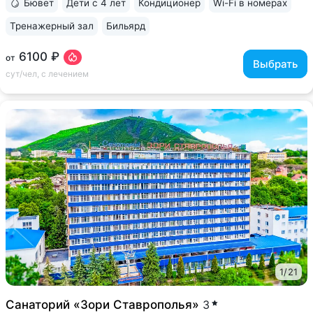
Бювет
Дети с 4 лет
Кондиционер
Wi-Fi в номерах
Тренажерный зал
Бильярд
6100 ₽
от
Выбрать
сут/чел, с лечением
1
/
21
Санаторий «Зори Ставрополья»
3