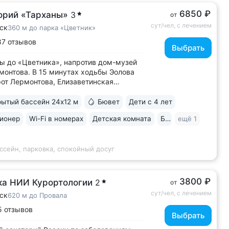
6850 ₽
орий «Тарханы»
3
от
сут/чел, с лечением
ск
360 м до парка «Цветник»
87 отзывов
Выбрать
ы до «Цветника», напротив дом-музей
монтова. В 15 минутах ходьбы Эолова
рот Лермонтова, Елизаветинская
, лучшие смотровые площадки • Бювет
ка № 1 «Красноармейский» напротив
ытый бассейн 24x12 м
Бювет
Дети с 4 лет
ия, 7 минут прогулки до Центральной
ионер
Wi-Fi в номерах
Детская комната
Бильярд
ещё 1
й галереи • Балконы во всех номерах:...
ссейн, парковка, спокойный досуг
3800 ₽
ка НИИ Курортологии
2
от
сут/чел, с лечением
ск
620 м до Провала
5 отзывов
Выбрать