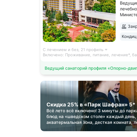
Ведущий
лечебно
Министе
распол
парком.
Закр
Канатка
Кондиц
нижний 
Лермонт
С лечением и без,
21 профиль
Включено:
Проживание, питание, лечение*, б
Ведущий санаторий профиля «Опорно-двиг
Скидка 25% в «Парк Шафран» 5*
Всё лето всё включено! 3 минуты до парк
блюд на «шведском столе» каждый день,
акватермальная зона, десткая комната, л