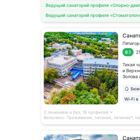
Ведущий санаторий профиля «Опорно-двиг
Ведущий санаторий профиля «Стоматолог
Санат
Пятигор
8.1
2
Тихая ч
и Верхн
Эолова 
«Цветни
ведущий
Бюв
с минер
Wi-Fi в
бюветы и
С лечением и без,
18 профилей
Включено:
Проживание, питание, лечение*, па
Санато