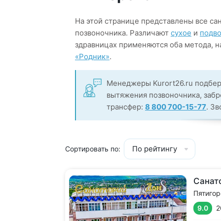
На этой странице представлены все са
позвоночника. Различают
сухое
и
подво
здравницах применяются оба метода, н
«Родник»
.
Менеджеры Kurort26.ru подбер
вытяжения позвоночника, забр
трансфер:
8 800 700-15-77
. З
По рейтингу
Сортировать по:
Санат
Пятигор
9.0
2