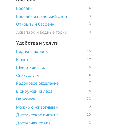
Бассейн
14
Бассейн и шведский стол
3
Открытый бассейн
3
Аквапарк и водные горки
0
Удобства и услуги
Рядом с парком
15
Бювет
12
Шведский стол
5
Спа-услуги
6
Радоновое отделение
17
В окружении леса
5
Парковка
23
Можно с животными
2
Диетическое питание
20
Доступная среда
3