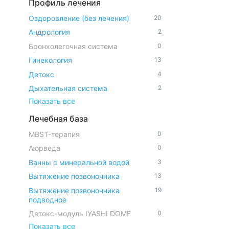
Профиль лечения
Оздоровление (без лечения)
20
Андрология
2
Бронхолегочная система
0
Гинекология
13
Детокс
4
Дыхательная система
2
Показать все
Лечебная база
MBST-терапия
0
Аюрведа
0
Ванны с минеральной водой
3
Вытяжение позвоночника
13
Вытяжение позвоночника
19
подводное
Детокс-модуль IYASHI DOME
0
Показать все