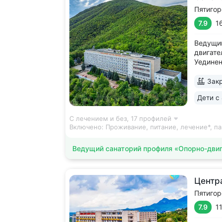
Пятигор
7.9
1
Ведущий
двигате
Уединен
над уро
зелени,
Закр
источни
Дети с 
источни
вокруг..
С лечением и без,
17 профилей
Включено:
Проживание, питание, лечение*, па
Ведущий санаторий профиля «Опорно-двиг
Центр
Пятигор
7.9
1