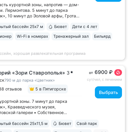
асть курортной зоны, напротив — дом-
м. Лермонтова. 5 минут до парка
к», 10 минут до Эоловой арфы, Грота
ова, смотровых площадок, канатной
ытый бассейн 25х7 м
Бювет
Дети с 4 лет
• Два бювета углекисло-
ородной минеральной воды № 29. Воду
ионер
Wi-Fi в номерах
Тренажерный зал
Бильярд
сточника можно попробовать только
рии...
ассейн, хорошая развлекательная программа
6900 ₽
орий «Зори Ставрополья»
3
от
сут/чел, с лечением
ск
790 м до парка «Цветник»
88 отзывов
5
в Пятигорске
Выбрать
урортной зоны. 7 минут до парка
к», Краеведческого музея,
овской галереи • Собственное
ое отделение (всего два на КМВ). Вода
ытый бассейн 25x11,5 м
Бювет
Свой парк
оновых ванн поступает напрямую
чника, сохраняя все полезные свойства