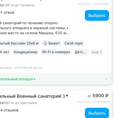
сут/чел, с лечением
ск
290 м до провала
61 отзыв
Выбрать
 санаторий по лечению опорно-
льного аппарата и нервной системы •
ное место на склоне Машука, 630 м
внем моря. Чистый воздух, обилие
 тишина • 8 минут до Провала, горячих
ытый бассейн 20х8 м
Бювет
Свой парк
ков «Бесстыжие ванны», бювета
4 лет
Кондиционер
Wi-Fi в номерах
Детская комната
ещё 2
ка № 24. Прямой выход на терренкур
.
рковка, спокойный досуг
ательный аппарат»
5900 ₽
альный Военный санаторий
3
от
сут/чел, с лечением
ск
680 м до Цветника
14 отзывов
Выбрать