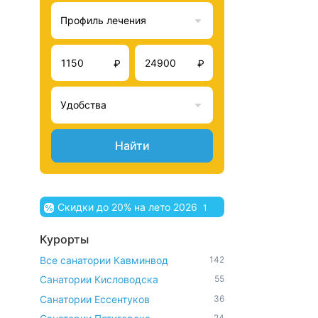
Профиль лечения
₽
₽
Удобства
Найти
Скидки до 20% на лето 2026
1
Курорты
Все санатории Кавминвод
142
Санатории Кисловодска
55
Санатории Ессентуков
36
24