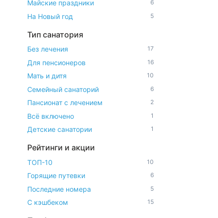
Майские праздники
6
На Новый год
5
Тип санатория
Без лечения
17
Для пенсионеров
16
Мать и дитя
10
Семейный санаторий
6
Пансионат с лечением
2
Всё включено
1
Детские санатории
1
Рейтинги и акции
ТОП-10
10
Горящие путевки
6
Последние номера
5
С кэшбеком
15