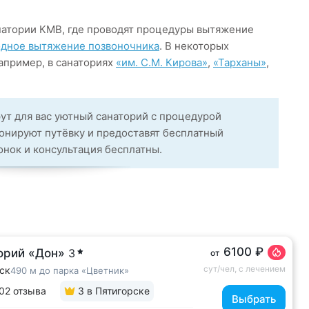
натории КМВ, где проводят процедуры вытяжение
дное вытяжение позвоночника
. В некоторых
апример, в санаториях
«им. С.М. Кирова»
,
«Тарханы»
,
ут для вас уютный санаторий с процедурой
онируют путёвку и предоставят бесплатный
вонок и консультация бесплатны.
6100 ₽
орий «Дон»
3
от
сут/чел, с лечением
ск
490 м до парка «Цветник»
02 отзыва
3
в Пятигорске
Выбрать