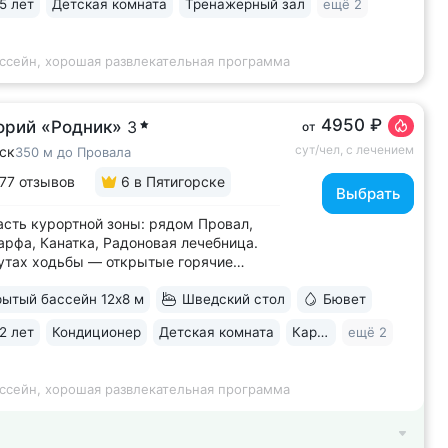
5 лет
Детская комната
Тренажерный зал
ещё 2
водородные ванны с природным
ком: минеральная...
ассейн, хорошая развлекательная программа
4950 ₽
орий «Родник»
3
от
сут/чел, с лечением
ск
350 м до Провала
77 отзывов
6
в Пятигорске
Выбрать
асть курортной зоны: рядом Провал,
арфа, Канатка, Радоновая лечебница.
утах ходьбы — открытые горячие
ки «Бесстыжие ванны» • Номера
ытый бассейн 12х8 м
Шведский стол
Бювет
 на лес или панораму Пятигорска.
 погоду виден Эльбрус и Кавказский
2 лет
Кондиционер
Детская комната
Караоке
ещё 2
 Есть номера с балконом • Основной
.
ассейн, хорошая развлекательная программа