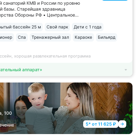
 санаторий КМВ и России по уровню
й базы. Старейшая здравница
рства Обороны РФ • Центральное
ожение между верхним и нижним
 В 5–8 минутах: верхний парк —
ытый бассейн 25 м
Свой парк
Дети с 1 года
, Эолова арфа, бульвар Гагарина,
ионер
Спа
Тренажерный зал
Караоке
Бильярд
— Дом-музей Лермонтова, Цветник,
овская галерея,...
ассейн, хорошая развлекательная программа
ательный аппарат»
а, 100
5* от 11 625 ₽
ечение