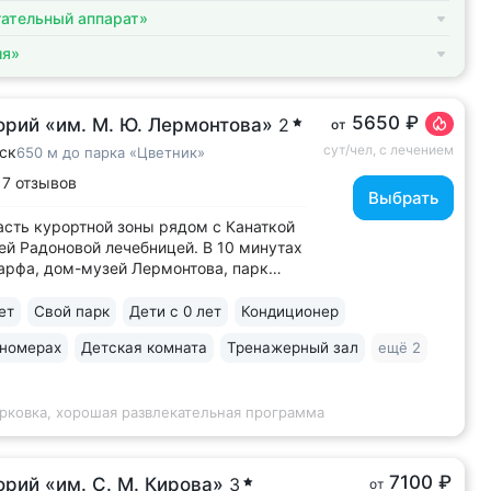
ательный аппарат»
ия»
5650 ₽
орий «им. М. Ю. Лермонтова»
2
от
сут/чел, с лечением
ск
650 м до парка «Цветник»
17 отзывов
Выбрать
асть курортной зоны рядом с Канаткой
ей Радоновой лечебницей. В 10 минутах
арфа, дом-музей Лермонтова, парк
к», пешеходный бульвар Гагарина,
 к Провалу • Собственный бювет
ет
Свой парк
Дети с 0 лет
Кондиционер
альной водой № 29. В 2–5 минутах
 номерах
Детская комната
Тренажерный зал
ещё 2
сточников № 1, 4, 7, 19 • 3 минуты...
рковка, хорошая развлекательная программа
7100 ₽
рий «им. С. М. Кирова»
3
от