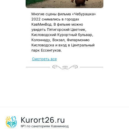
Многие сцены фильма «Чебурашка»
2022 снимались в городах
КавМинВод. В фильме можно
увидеть Пятигорский Цветник,
Кисловодский Курортный бульвар,
Колоннаду, Вокзал, Филармонию
Кисловодска и вход в Центральный
парк Ессентуков.
от местных жителей
Смотреть все
с чек-листом
и туристической картой