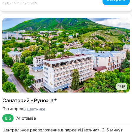
сут/чел, с лечением
1
/
15
Санаторий «Руно»
3
Пятигорск
В Цветнике
6.5
74 отзыва
Центральное расположение в парке «Цветник». 2–5 минут