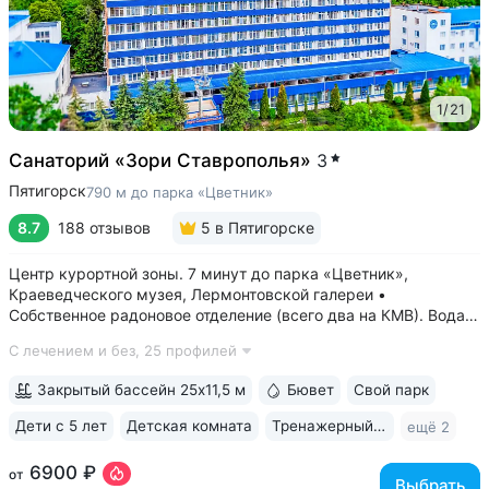
1
/
21
Санаторий «Зори Ставрополья»
3
Пятигорск
790 м до парка «Цветник»
8.7
188 отзывов
5
в Пятигорске
Центр курортной зоны. 7 минут до парка «Цветник»,
Краеведческого музея, Лермонтовской галереи •
Собственное радоновое отделение (всего два на КМВ). Вода
для радоновых ванн поступает напрямую из источника,
С лечением и без,
25 профилей
сохраняя все полезные свойства • Сероводородные ванны
с природным источником: минеральная...
Закрытый бассейн 25x11,5 м
Бювет
Свой парк
Дети с 5 лет
Детская комната
Тренажерный зал
ещё 2
6900 ₽
от
Выбрать