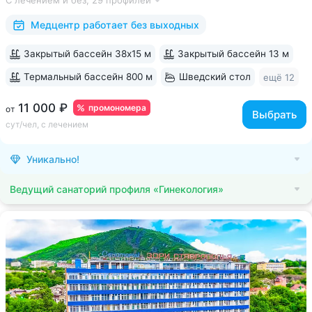
С лечением и без,
29 профилей
большой спа-комплекс, вода «Легенда Кавказа» •
Расположен в уединенном...
Медцентр работает без выходных
Закрытый бассейн 38х15 м
Закрытый бассейн 13 м
Термальный бассейн 800 м
Шведский стол
ещё 12
11 000 ₽
промономера
от
Выбрать
сут/чел, с лечением
Уникально!
Ведущий санаторий профиля «Гинекология»