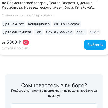
до Лермонтовской галереи, Театра Оперетты, домика
Лермонтова, Краеведческого музея, Орла, Китайской
беседки • 200 м между основным корпусом и корпусом
С лечением и без,
19 профилей
«Каштан». Теплые переходы между основным и лечебным
корпусом, столовой • Центральная...
Дети с 4 лет
Кондиционер
Wi-Fi в номерах
Детская комната
Спа
Сауна / хаммам
Караоке
ещё 2
5300 ₽
от
Выбрать
сут/чел, с лечением
Сомневаетесь в выборе?
Подберем санаторий с процедурами по вашему профилю за
15 минут