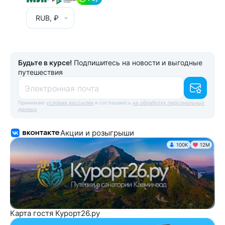
RUB, ₽
Будьте в курсе!
Подпишитесь на новости и выгодные
путешествия
Электронная почта
Принимаю
условия рассылки
и соглашаюсь
на обработку персональных
данных
Акции и розыгрыши
100K
12М
Карта гостя Курорт26.ру