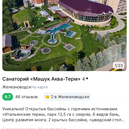
1
/
23
Санаторий «Машук Аква-Терм»
4
Железноводск
На карте
9.7
46 отзывов
2
в Железноводске
Уникально! Открытые бассейны с горячими источниками
«Итальянские термы, парк 12,5 га с озером, 6 видов бань,
Центр развития мозга, 2 крытых бассейна, «шведский стол»
и детокс-зал, 24 программы лечения, EMS-тренировки,