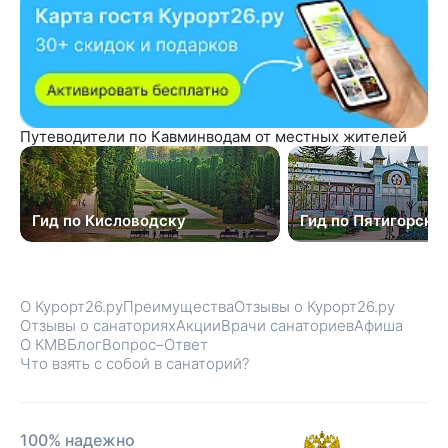
Путеводители по Кавминводам от местных жителей
Гид по Кисловодску
Гид по Пятигорску
О Курорт26.ру
Преимущества
Отзывы о Курорт26.ру
Отзывы о санаториях
Акции
Врачи санаториев
Афиша
О КМВ
Блог
Вопрос–Ответ
Что взять с собой в санаторий?
100% надежно