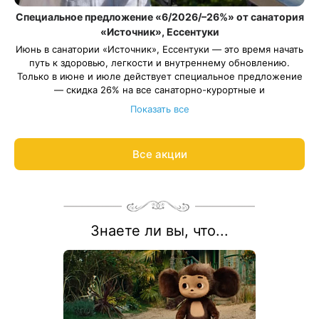
Специальное предложение «6/2026/–26%» от санатория
«Источник», Ессентуки
Июнь в санатории «Источник», Ессентуки — это время начать
путь к здоровью, легкости и внутреннему обновлению.
Только в июне и июле действует специальное предложение
— скидка 26% на все санаторно-курортные и
оздоровительные программы (кроме программы «Отдых –
Показать все
Лайт»).
При бронировании путёвок «Источник‑Отдых Детство» и
«Источник-Отдых Детство Лайт» оплачивается только
Все акции
стоимость путевки для взрослого. Ребенок отдыхает
бесплатно!
Весь период проживания должен пройти в даты 1 июня — 31
августа 2026.
Рассчитаем цену со скидкой и забронируем отдых по
акции:
8 800 700-15-77
.
Знаете ли вы, что...