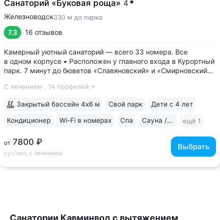
Санаторий «Буковая роща»
4
Железноводск
330 м до парка
7.3
16 отзывов
Камерный уютный санаторий — всего 33 номера. Все
в одном корпусе • Расположен у главного входа в Курортный
парк. 7 минут до бюветов «Славяновский» и «Смирновский»,
Каскадной лестницы, 15 минут до озера 30’ка • Английские
С лечением ,
14 профилей
балконы во всех номерах с панорамным видом на горы,
парк, курортную зону •...
Закрытый бассейн 4х6 м
Свой парк
Дети с 4 лет
Кондиционер
Wi-Fi в номерах
Спа
Сауна / хаммам
ещё 1
7800 ₽
от
Выбрать
сут/чел, с лечением
Санатории Кавминвод с вытяжением