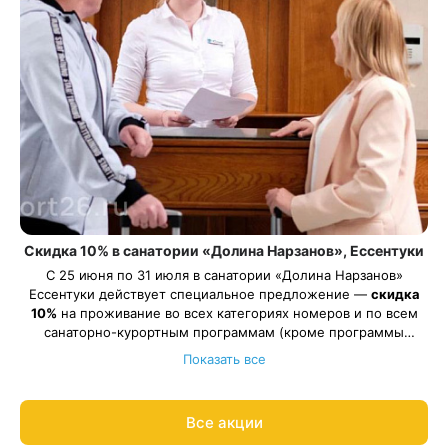
Скидка 10% в санатории «Долина Нарзанов», Ессентуки
С 25 июня по 31 июля в санатории «Долина Нарзанов»
Ессентуки действует специальное предложение —
скидка
10%
на проживание во всех категориях номеров и по всем
санаторно-курортным программам (кроме программы
Весь период проживания должен пройти в даты 25 июня —
«Оздоровительная»).
Показать все
31 июля 2026.
Рассчитаем цену со скидкой и забронируем отдых по
акции:
8 800 700-15-77
.
Все акции