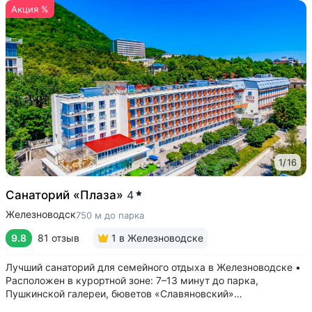
Акция %
1
/
16
Санаторий «Плаза»
4
Железноводск
750 м до парка
9.8
81 отзыв
1
в Железноводске
Лучший санаторий для семейного отдыха в Железноводске •
Расположен в курортной зоне: 7–13 минут до парка,
Пушкинской галереи, бюветов «Славяновский»
и «Смирновский» • Собственный бювет с минеральной водой