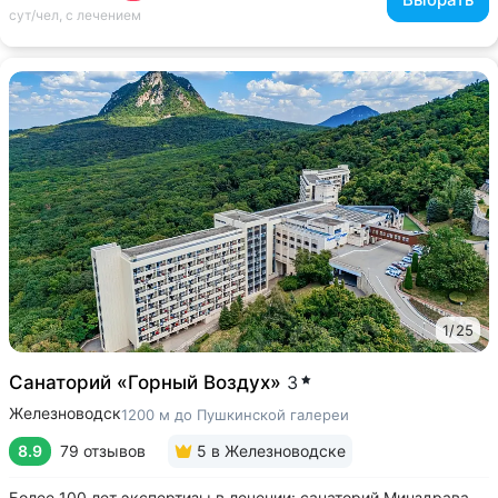
сут/чел, с лечением
1
/
25
Санаторий «Горный Воздух»
3
Железноводск
1200 м до Пушкинской галереи
8.9
79 отзывов
5
в Железноводске
Более 100 лет экспертизы в лечении: санаторий Минздрава