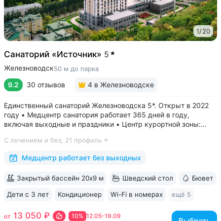
1
/
20
Санаторий «Источник»
5
Железноводск
50 м до парка
9.2
30 отзывов
4
в Железноводске
Единственный санаторий Железноводска 5*. Открыт в 2022
году • Медцентр санатория работает 365 дней в году,
включая выходные и праздники • Центр курортной зоны:
в шаговой доступности курортный парк, Пушкинская галерея,
С лечением и без,
21 профиль
бюветы «Славяновский» и «Смирновский»,
бальнеогрязелечебница, каскадная...
Медцентр работает без выходных
Закрытый бассейн 20х9 м
Шведский стол
Бювет
Дети с 3 лет
Кондиционер
Wi-Fi в номерах
ещё 5
13 050 ₽
10%
12.05-19.09
от
Выбрать