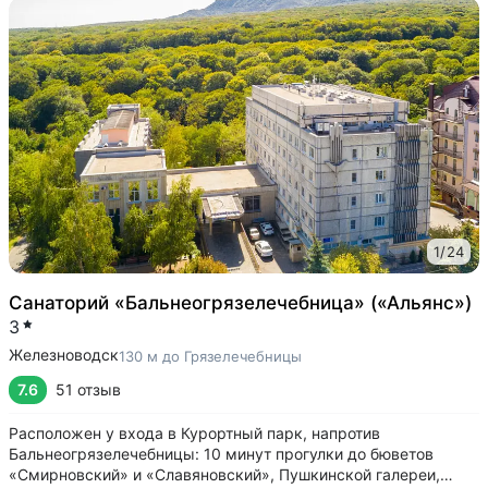
1
/
24
Санаторий «Бальнеогрязелечебница» («Альянс»)
3
Железноводск
130 м до Грязелечебницы
7.6
51 отзыв
Расположен у входа в Курортный парк, напротив
Бальнеогрязелечебницы: 10 минут прогулки до бюветов
«Смирновский» и «Славяновский», Пушкинской галереи,