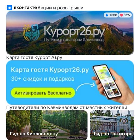
Акции и розыгрыши
100K
12М
Карта гостя Курорт26.ру
Путеводители по Кавминводам от местных жителей
Гид по Кисловодску
Гид по Пятигорску