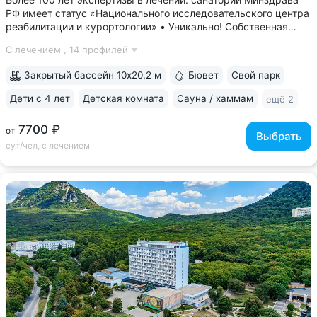
РФ имеет статус «Национального исследовательского центра
реабилитации и курортологии» • Уникально! Собственная
скважина и бювет минеральной воды «Владимирская».
С лечением ,
14 профилей
«Горный воздух» — единственный санаторий, где можно
пройти питьевой лечение...
Закрытый бассейн 10х20,2 м
Бювет
Свой парк
Дети с 4 лет
Детская комната
Сауна / хаммам
ещё 2
7700 ₽
от
Выбрать
сут/чел, с лечением