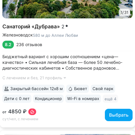
1
/
31
Санаторий «Дубрава»
2
Железноводск
580 м до Аллеи Любви
8.2
236 отзывов
Бюджетный вариант с хорошим соотношением «цена—
качество» • Сильная лечебная база — более 50 лечебно-
диагностических кабинетов • Собственное радоновое
отделение — единственное в Железноводске • Бювет
С лечением и без,
21 профиль
с минеральной водой «Славяновская» и «Смирновская» •
Крытый бассейн 12×8 м. В бассейне...
Закрытый бассейн 12х8 м
Бювет
Свой парк
Дети с 0 лет
Кондиционер
Wi-Fi в номерах
ещё 4
4850 ₽
от
Выбрать
сут/чел, с лечением