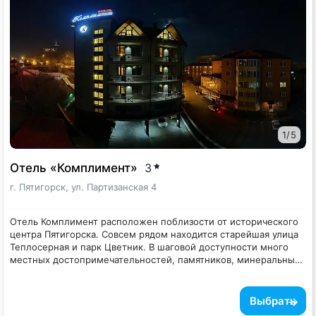
количество магазинов, столовых, кафе.
Бутик-дом «Квартал 44» принимает гостей с детьми любого
возраста.
У дома есть собственная платная охраняемая парковка (300 ₽/
день).
1
/
5
Отель «Комплимент»
3
г. Пятигорск, ул. Партизанская 4
Отель Комплимент расположен поблизости от исторического
центра Пятигорска. Совсем рядом находится старейшая улица
Теплосерная и парк Цветник. В шаговой доступности много
местных достопримечательностей, памятников, минеральных
источников.
В Отеле созданы все условия для комфортного отдыха.
Большинство номеров с кухней, микроволновкой и стиральной
машиной.
Выбрать