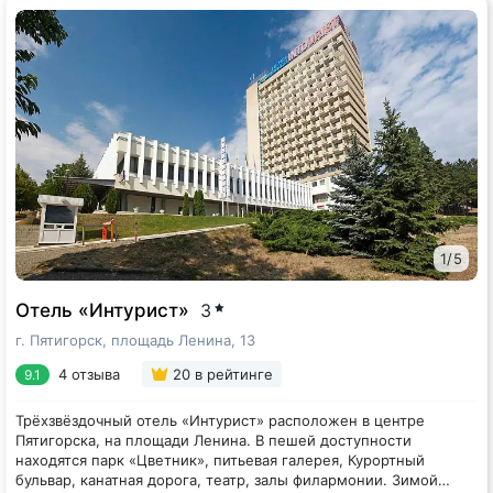
1
/
5
Отель «Интурист»
3
г. Пятигорск, площадь Ленина, 13
4 отзыва
20
в рейтинге
9.1
Трёхзвёздочный отель «Интурист» расположен в центре
Пятигорска, на площади Ленина. В пешей доступности
находятся парк «Цветник», питьевая галерея, Курортный
бульвар, канатная дорога, театр, залы филармонии. Зимой