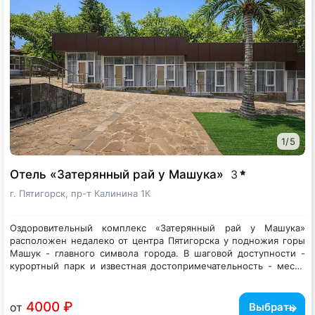
1
/
5
Отель «Затерянный рай у Машука»
3
г. Пятигорск, пр-т Калинина 1К
Оздоровительный комплекс «Затерянный рай у Машука»
расположен недалеко от центра Пятигорска у подножия горы
Машук - главного символа города. В шаговой доступности -
курортный парк и известная достопримечательность - место
дуэли М. Лермонтова, продуктовые магазины, аптеки и
Оздоровительный комплекс занимает закрытую
несколько кафе. Всего за 5 минут можно доехать до центра
благоустроенную территорию с фонтанчиками и зонами для
Пятигорска, парка Цветник, грота Дианы и железнодорожного
отдыха. Жилой фонд предлагает гостям светлые стильные и
4000 ₽
от
Выбрать