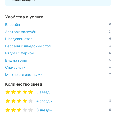
вершину Машука или пройти 10000 шагов по круговому
маршруту через Место дуэли Лермонтова, Перкальский
заповедник, Провал, Эолову арфу, Ворота любви, Поляну
Удобства и услуги
песен.
Бассейн
6
Завтрак включён
13
Шведский стол
6
Бассейн и шведский стол
3
Рядом с парком
15
Вид на горы
5
Спа-услуги
4
Можно с животными
2
Количество звезд
5 звезд
1
4 звезды
8
3 звезды
9