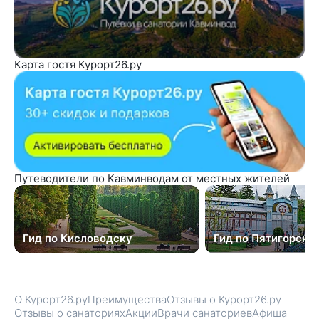
Карта гостя Курорт26.ру
Путеводители по Кавминводам от местных жителей
Гид по Кисловодску
Гид по Пятигорску
О Курорт26.ру
Преимущества
Отзывы о Курорт26.ру
Отзывы о санаториях
Акции
Врачи санаториев
Афиша