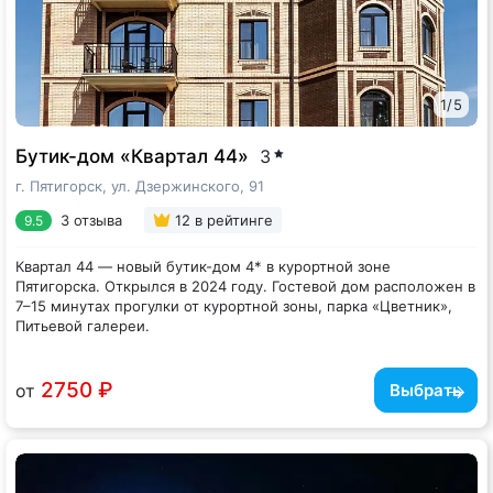
1
/
5
Бутик-дом «Квартал 44»
3
г. Пятигорск, ул. Дзержинского, 91
3 отзыва
12
в рейтинге
9.5
Квартал 44 — новый бутик-дом 4* в курортной зоне
Пятигорска. Открылся в 2024 году. Гостевой дом расположен в
7–15 минутах прогулки от курортной зоны, парка «Цветник»,
Питьевой галереи.
Апартаменты —
мини-студии с кухней
площадью 14–38 кв.м.
Апартаменты оформлены в современном стиле и оснащены
всем необходимым для комфортного отдыха: кровать King size
2750 ₽
от
Выбрать
или Queen size, кондиционер, телевизор, микроволновая печь,
плита для приготовления пищи, посуда, фен, шампунь, гель для
В доме есть общая бытовая комната со стиральной машиной и
душа. Особого внимания заслуживают
гладильной доской.
апартаменты с
панорамными видами
Питание: в апартаментах есть полноценная кухня, где можно
на гору Машук и балконами.
приготовить завтрак, обед, ужин. Рядом расположено большое