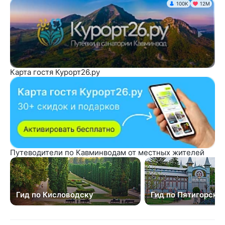
100K
12М
Карта гостя Курорт26.ру
Путеводители по Кавминводам от местных жителей
Гид по Кисловодску
Гид по Пятигорску