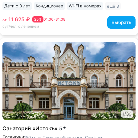
Дети с 0 лет
Кондиционер
Wi-Fi в номерах
ещё 3
11 625 ₽
25%
01.06-31.08
от
Выбрать
сут/чел, с лечением
1
/
36
Санаторий «Истокъ»
5
Ессентуки
150 м до Грязелечебницы им. Семашко