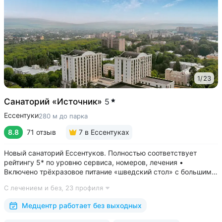
1
/
23
Санаторий «Источник»
5
Ессентуки
280 м до парка
8.8
71 отзыв
7
в Ессентуках
Новый санаторий Ессентуков. Полностью соответствует
рейтингу 5* по уровню сервиса, номеров, лечения •
Включено трёхразовое питание «шведский стол» с большим
выбором блюд. Один из лучших вариантов по питанию
С лечением и без,
23 профиля
в Ессентуках • Центр Курортной зоны: 3 минуты
до Курортного парка и Грязелечебницы им....
Медцентр работает без выходных