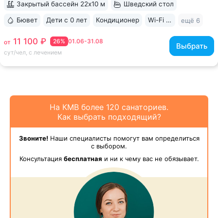
Закрытый бассейн 22х10 м
Шведский стол
Бювет
Дети с 0 лет
Кондиционер
Wi-Fi в номерах
ещё 6
11 100 ₽
26%
01.06-31.08
от
Выбрать
сут/чел, с лечением
На КМВ более 120 санаториев.
Как выбрать подходящий?
Звоните!
Наши специалисты помогут вам определиться
с выбором.
Консультация
бесплатная
и ни к чему вас не обязывает.