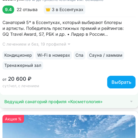
9.4
22 отзыва
3
в Ессентуках
Санаторий 5* в Ессентуках, который выбирают блогеры
и артисты. Победитель престижных премий и рейтингов:
GQ Travel Award, S7, РБК и др. • Лидер в России
по аппаратной косметологии: массаж ICOONE, лечение
С лечением и без,
19 профилей
целлюлита и вен «Эндосфера», коррекция фигуры Tesla
Former, безинъекционная мезотерапия...
Кондиционер
Wi-Fi в номерах
Спа
Сауна / хаммам
Тренажерный зал
20 600 ₽
от
Выбрать
сут/чел, с лечением
Ведущий санаторий профиля «Косметология»
Акция %