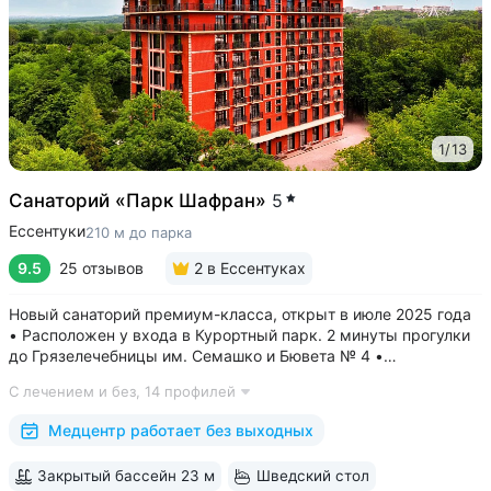
подарки.
1
/
13
Санаторий «Парк Шафран»
5
Ессентуки
210 м до парка
9.5
25 отзывов
2
в Ессентуках
Новый санаторий премиум-класса, открыт в июле 2025 года
• Расположен у входа в Курортный парк. 2 минуты прогулки
до Грязелечебницы им. Семашко и Бювета № 4 •
Акватермальная зона: бассейн с водопадом, финская сауна.
С лечением и без,
14 профилей
Бесплатное посещение включено во все виды путёвок •
Трёхразовое питание...
Медцентр работает без выходных
Закрытый бассейн 23 м
Шведский стол