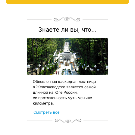
Знаете ли вы, что...
Обновленная каскадная лестница
в Железноводске является самой
длинной на Юге России,
ее протяженность чуть меньше
километра.
от местных жителей
Смотреть все
с чек-листом
и туристической картой