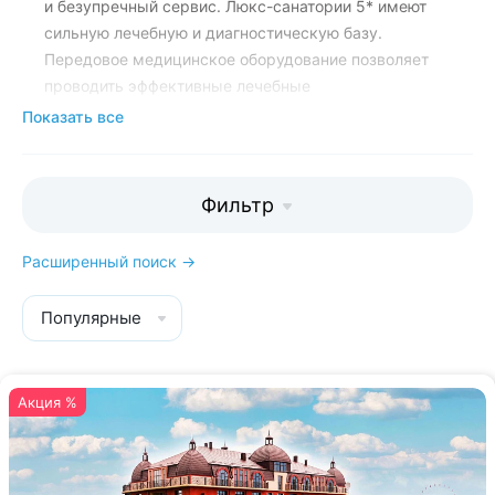
и безупречный сервис. Люкс-санатории 5* имеют
сильную лечебную и диагностическую базу.
Передовое медицинское оборудование позволяет
проводить эффективные лечебные
и косметологические процедуры. Например,
Показать все
в санатории «
Истокъ
» 5* представлены такие
редкие аппараты как Dermadrop TDA, Endospheres
Therapy, EmSella, детокс-капсула IYASHI DOME
Фильтр
и другие. Для проведения процедур используется
французская космецевтика премиум-класса
Расширенный поиск →
бренда Anne Semonin.
Популярные
Менеджеры Kurort26.ru помогут
выбрать санаторий с просторными
номерами и подходящим лечебным
Акция %
профилем:
8 (800) 700-15-77
. Всем
нашим гостям мы дарим бесплатный
трансфер до санатория, скидку 20%
на экскурсии по Кавказу и приятные