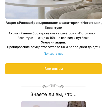
Акция «Раннее бронирование» в санатории «Источник»,
Ессентуки
Акция «Раннее бронирование» в санатории «Источник» г.
Ессентуки — скидка 15% на все виды путёвок!
Условия акции:
Бронирование осуществляется за 60 и более дней до даты
заезда
Показать все
Скидка по данной акции не суммируется с другими
предоставленными скидками
Весь период проживания должен пройти в даты: 27 марта —
Все акции
27 декабря 2026.
Рассчитаем цену со скидкой и забронируем отдых по акции:
8 800 700-15-77
.
Знаете ли вы, что...