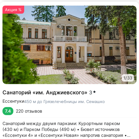
Акция %
1
/
33
Санаторий «им. Анджиевского»
3
Ессентуки
450 м до Грязелечебницы им. Семашко
7.4
220 отзывов
Санаторий между двумя парками: Курортным парком
(430 м) и Парком Победы (490 м) • Бювет источников
«Ессентуки 4» и «Ессентуки Новая» напротив санатория •