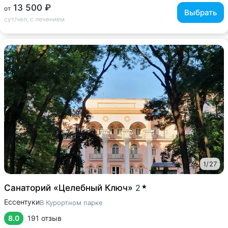
13 500 ₽
от
Выбрать
сут/чел, с лечением
1
/
27
Санаторий «Целебный Ключ»
2
Ессентуки
В Курортном парке
8.0
191 отзыв