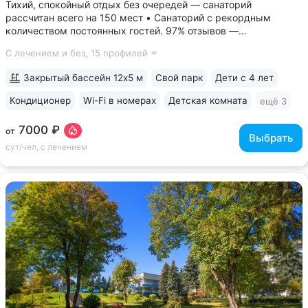
Тихий, спокойный отдых без очередей — санаторий
рассчитан всего на 150 мест • Санаторий с рекордным
количеством постоянных гостей. 97% отзывов —
положительные • 3 минуты до Курортного парка, 6–10 минут
С лечением и без,
15 профилей
до Грязелечебницы им. Семашко и бюветов минеральной
воды Ессентуки № 4,...
Закрытый бассейн 12х5 м
Свой парк
Дети с 4 лет
Кондиционер
Wi-Fi в номерах
Детская комната
ещё 3
7000 ₽
от
Выбрать
сут/чел, с лечением