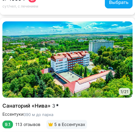
Выбрать
сут/чел, с лечением
1
/
21
Санаторий «Нива»
3
Ессентуки
390 м до парка
9.1
113 отзывов
5
в Ессентуках