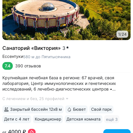
1
/
24
Санаторий «Виктория»
3
Ессентуки
580 м до Пятитысячника
7.4
390 отзывов
Крупнейшая лечебная база в регионе: 67 врачей, своя
лаборатория, Центр иммунологических и генетических
исследований, 6 лечебно-диагностических центров •
Расположен напротив Парка Победы в тихой части
С лечением и без,
25 профилей
Ессентуков. 18 минут прогулки до Грязелечебницы им.
Семашко и Курортного парка • На территории...
Закрытый бассейн 12х8 м
Бювет
Свой парк
Дети с 4 лет
Кондиционер
Детская комната
ещё 3
4000 ₽
от