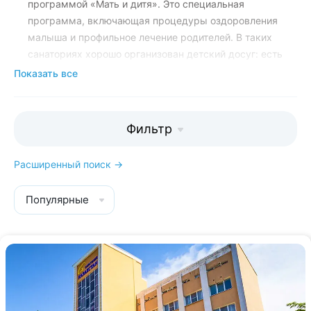
программой «Мать и дитя». Это специальная
программа, включающая процедуры оздоровления
малыша и профильное лечение родителей. В таких
санаториях хорошо организован детский досуг: есть
игровые комнаты с воспитателями,
Показать все
развлекательные анимационные программы и
уличные площадки.
Фильтр
Мы поможем подобрать санаторий в
Ессентуках, в котором вы получите
Расширенный поиск →
максимум внимания и заботы о вас и
вашем ребёнке:
8 800 700-15-77
.
Популярные
Звонок и консультация бесплатны.