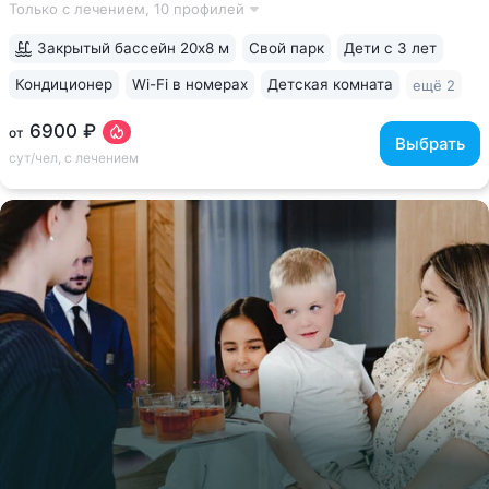
Только с лечением,
10 профилей
На базе санатория работает «Всероссийский
реабилитационный центр для...
Закрытый бассейн 20х8 м
Свой парк
Дети с 3 лет
Кондиционер
Wi-Fi в номерах
Детская комната
ещё 2
6900 ₽
от
Выбрать
сут/чел, с лечением