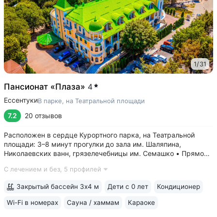
1
/
31
Пансионат «Плаза»
4
Ессентуки
В парке, на Театральной площади
7.2
20 отзывов
Расположен в сердце Курортного парка, на Театральной
площади: 3–8 минут прогулки до зала им. Шаляпина,
Николаевских ванн, грязелечебницы им. Семашко • Прямой
выход к Галереи источника № 17, до бювета «Источник
С лечением и без,
5 профилей
№ 4» — 5 минут прогулки • Всего 27 номеров — спокойно,
нет очереди на процедуры,...
Закрытый бассейн 3х4 м
Дети с 0 лет
Кондиционер
Wi-Fi в номерах
Сауна / хаммам
Караоке