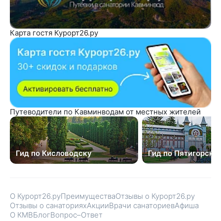
Карта гостя Курорт26.ру
Путеводители по Кавминводам от местных жителей
Гид по Кисловодску
Гид по Пятигорску
О Курорт26.ру
Преимущества
Отзывы о Курорт26.ру
Отзывы о санаториях
Акции
Врачи санаториев
Афиша
О КМВ
Блог
Вопрос–Ответ