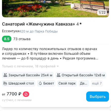
1
/
22
Санаторий «Жемчужина Кавказа»
4
Ессентуки
420 м до Парка Победы
8.5
73 отзыва
Лидер по количеству положительных отзывов о врачах
и сотрудниках • В путёвки включен большой объем
лечения — до 6 процедур в день • Редкая программа
«Снижение веса». Включает консультации врача-диетолога
Только с лечением,
18 профилей
и эндокринолога, комплекс анализов и УЗИ, процедуры,
направленные на коррекцию фигуры...
Закрытый бассейн 25х4 м
Открытый бассейн 12х8 м
Шведский стол
Бювет
Свой парк
Дети с 0 лет
ещё 7
7700 ₽
от
Выбрать
сут/чел, с лечением