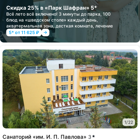
Скидка 25% в «Парк Шафран» 5*
Всё лето всё включено! 3 минуты до парка, 100
блюд на «шведском столе» каждый день,
акватермальная зона, десткая комната, лечение
5* от 11 625 ₽
1
/
22
Санаторий «им. И. П. Павлова»
3