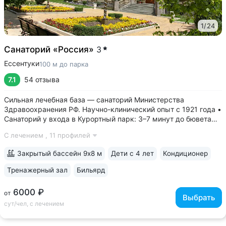
1
/
24
Санаторий «Россия»
3
Ессентуки
100 м до парка
7.1
54 отзыва
Сильная лечебная база — санаторий Министерства
Здравоохранения РФ. Научно-клинический опыт с 1921 года •
Санаторий у входа в Курортный парк: 3–7 минут до бювета
«Источник № 4», Николаевских ванн, Питьевой галереи
С лечением ,
11 профилей
источника № 17 • Победитель номинации «Лучшие
физиотерапевтические технологии»...
Закрытый бассейн 9х8 м
Дети с 4 лет
Кондиционер
Тренажерный зал
Бильярд
6000 ₽
от
Выбрать
сут/чел, с лечением