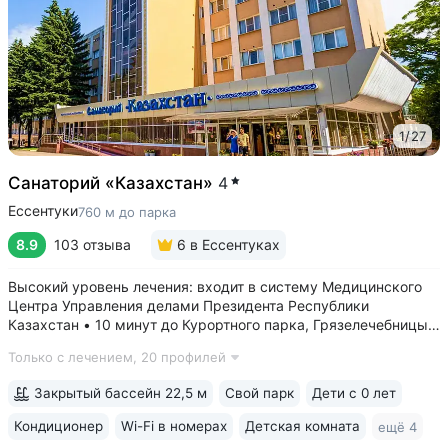
1
/
27
Санаторий «Казахстан»
4
Ессентуки
760 м до парка
8.9
103 отзыва
6
в Ессентуках
Высокий уровень лечения: входит в систему Медицинского
Центра Управления делами Президента Республики
Казахстан • 10 минут до Курортного парка, Грязелечебницы
им. Семашко, бювета источников «Ессентуки 4»
Только с лечением,
20 профилей
и «Ессентуки-Новая» • Санаторий с восточным колоритом
в интерьерах. Во всех номерах...
Закрытый бассейн 22,5 м
Свой парк
Дети с 0 лет
Кондиционер
Wi-Fi в номерах
Детская комната
ещё 4