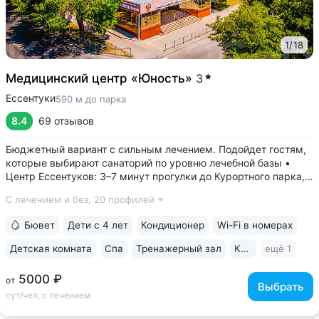
1
/
18
Медицинский центр «Юность»
3
Ессентуки
590 м до парка
8.4
69 отзывов
Бюджетный вариант с сильным лечением. Подойдет гостям,
которые выбирают санаторий по уровню лечебной базы •
Центр Ессентуков: 3–7 минут прогулки до Курортного парка,
концертного зала им. Шаляпина, галереи Источника № 17, ж/д
С лечением и без,
20 профилей
вокзала • Более 60 лет экспертизы в реабилитации
и санаторно-курортном...
Бювет
Дети с 4 лет
Кондиционер
Wi-Fi в номерах
Детская комната
Спа
Тренажерный зал
Караоке
ещё 1
5000 ₽
от
Выбрать
сут/чел, с лечением