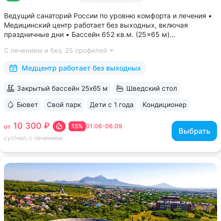
Ведущий санаторий России по уровню комфорта и лечения •
Медицинский центр работает без выходных, включая
праздничные дни • Бассейн 652 кв.м. (25×65 м)
с термотерапией, джакузи, каскадом и морской волной.
С лечением и без,
25 профилей
Глубина от 30 до 180 см, есть отдельная детская зона. Рядом
расположены закрытая терраса...
Медцентр работает без выходных
Закрытый бассейн 25х65 м
Шведский стол
Бювет
Свой парк
Дети с 1 года
Кондиционер
ещё 6
10 300 ₽
15%
01.06-06.09
от
Выбрать
сут/чел, с лечением