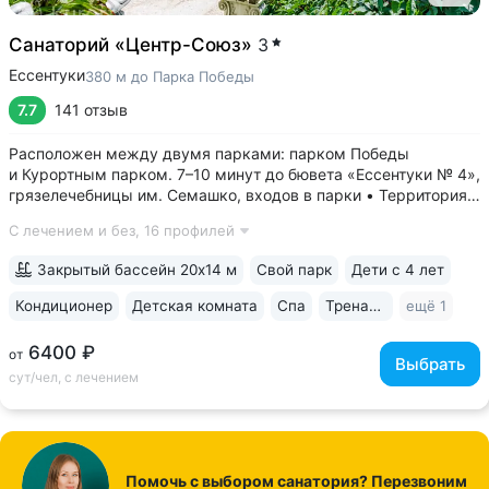
Санаторий «Центр-Союз»
3
Ессентуки
380 м до Парка Победы
7.7
141 отзыв
Расположен между двумя парками: парком Победы
и Курортным парком. 7–10 минут до бювета «Ессентуки № 4»,
грязелечебницы им. Семашко, входов в парки • Территория
санатория — парк 5 га с собственными терренкурами,
С лечением и без,
16 профилей
фонтанами, скульптурами, беседками и уличными
тренажёрами • Крытый бассейн...
Закрытый бассейн 20х14 м
Свой парк
Дети с 4 лет
Кондиционер
Детская комната
Спа
Тренажерный зал
ещё 1
6400 ₽
от
Выбрать
сут/чел, с лечением
Помочь с выбором санатория? Перезвоним