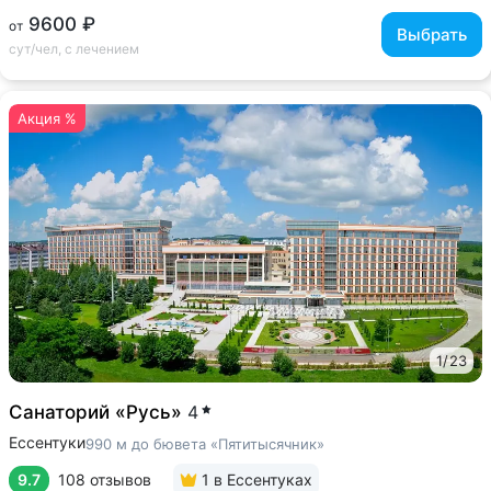
9600 ₽
от
Выбрать
сут/чел, с лечением
Акция %
1
/
23
Санаторий «Русь»
4
Ессентуки
990 м до бювета «Пятитысячник»
9.7
108 отзывов
1
в Ессентуках