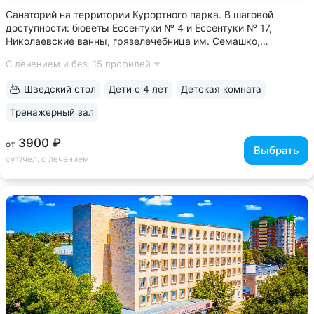
Санаторий на территории Курортного парка. В шаговой
доступности: бюветы Ессентуки № 4 и Ессентуки № 17,
Николаевские ванны, грязелечебница им. Семашко,
концертный зал им. Шаляпина • Бюджетные цены за счет
С лечением и без,
15 профилей
номеров с базовым комфортом. Хороший выбор, если
в приоритете качественное лечение,...
Шведский стол
Дети с 4 лет
Детская комната
Тренажерный зал
3900 ₽
от
Выбрать
сут/чел, с лечением