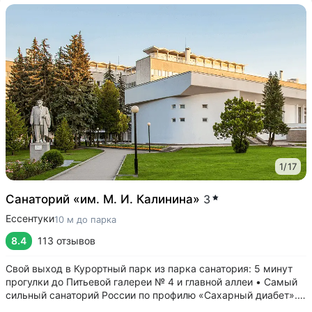
1
/
17
Санаторий «им. М. И. Калинина»
3
Ессентуки
10 м до парка
8.4
113 отзывов
Свой выход в Курортный парк из парка санатория: 5 минут
прогулки до Питьевой галереи № 4 и главной аллеи • Самый
сильный санаторий России по профилю «Сахарный диабет».
Ведут приём детский и взрослый врачи-эндокринологи.