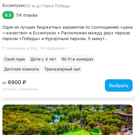
Ессентуки
620 м до Парка Победы
8.5
54 отзыва
Один из лучших бюджетных вариантов по соотношению «цена
—качество» в Ессентуках • Расположен между двух парков:
парком «Победы» и Курортным парком. 5 минут
до грязелечебницы им. Семашко и галереи источника 4/33 с
С лечением и без,
14 профилей
минеральной водой «Ессентуки № 4, «Ессентуки—Новая» •
Камерный санаторий...
Свой парк
Дети с 4 лет
Wi-Fi в номерах
Детская комната
Тренажерный зал
6900 ₽
от
Выбрать
сут/чел, с лечением