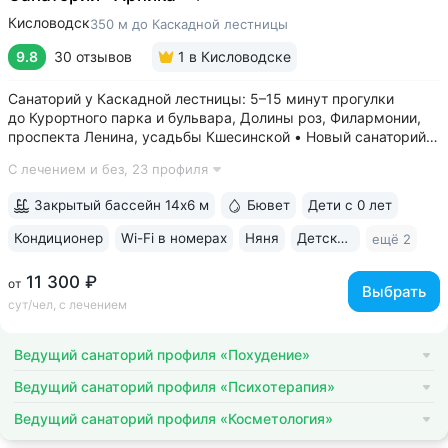
Кисловодск
350 м до Каскадной лестницы
9.8
30 отзывов
1
в Кисловодске
Санаторий у Каскадной лестницы: 5–15 минут прогулки
до Курортного парка и бульвара, Долины роз, Филармонии,
проспекта Ленина, усадьбы Кшесинской • Новый санаторий,
открыт в 2018 году. 95% отзывов о санатории
С лечением и без,
23 профиля
положительные. Многие гости отмечают, что санаторий
превзошёл ожидания по уровню...
Закрытый бассейн 14х6 м
Бювет
Дети с 0 лет
Кондиционер
Wi-Fi в номерах
Няня
Детская комната
ещё 2
11 300 ₽
от
Выбрать
сут/чел, с лечением
Ведущий санаторий профиля «Похудение»
Ведущий санаторий профиля «Психотерапия»
Ведущий санаторий профиля «Косметология»