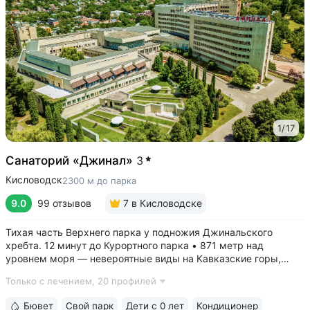
1
/
17
Санаторий «Джинал»
3
Кисловодск
2300 м до парка
9.0
99 отзывов
7
в Кисловодске
Тихая часть Верхнего парка у подножия Джинальского
хребта. 12 минут до Курортного парка • 871 метр над
уровнем моря ­— невероятные виды на Кавказские горы,
чистый воздух, тишина и уединение. На территории и рядом
Только с лечением,
20 профилей
расположены лучшие смотровые площадки Кисловодска •
Собственный бювет...
Бювет
Свой парк
Дети с 0 лет
Кондиционер