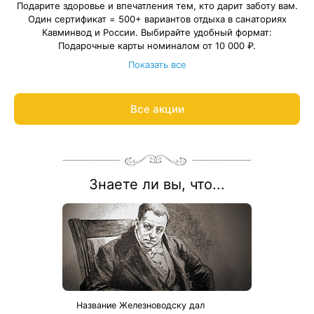
Подарите здоровье и впечатления тем, кто дарит заботу вам.
Один сертификат = 500+ вариантов отдыха в санаториях
Кавминвод и России. Выбирайте удобный формат:
Подарочные карты номиналом от 10 000 ₽.
Подарочные путёвки в санаторий на выбранные даты.
Показать все
С теплом и заботой организуем отдых в санатории для ваших
близких, подарим трансфер и будем рядом на протяжении
всего отдыха.
Все акции
Подробнее о подарочных картах и путёвках
Знаете ли вы, что...
Название Железноводску дал