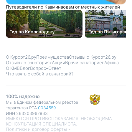
Путеводители по Кавминводам от местных жителей
Гид по Кисловодску
Гид по Пятигорску
О Курорт26.ру
Преимущества
Отзывы о Курорт26.ру
Отзывы о санаториях
Акции
Врачи санаториев
Афиша
О КМВ
Блог
Вопрос–Ответ
Что взять с собой в санаторий?
100% надежно
Мы в Едином федеральном реестре
турагентов РТА
0034559
ИНН 263203967963
ИМЕЮТСЯ ПРОТИВОПОКАЗАНИЯ. НЕОБХОДИМА
КОНСУЛЬТАЦИЯ СПЕЦИАЛИСТА.
Политики и договор оферты