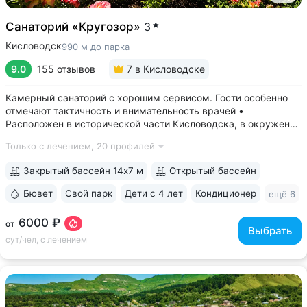
Санаторий «Кругозор»
3
Кисловодск
990 м до парка
9.0
155 отзывов
7
в Кисловодске
Камерный санаторий с хорошим сервисом. Гости особенно
отмечают тактичность и внимательность врачей •
Расположен в исторической части Кисловодска, в окружении
старых курортных дач. 10–17 минут прогулки до Каскадной
Только с лечением,
20 профилей
лестницы и входа в Курортный парк • Территория 3,2 га
с обзорной площадкой,...
Закрытый бассейн 14х7 м
Открытый бассейн
Бювет
Свой парк
Дети с 4 лет
Кондиционер
ещё 6
6000 ₽
от
Выбрать
сут/чел, с лечением