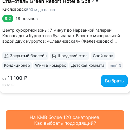
Спа-отель Green Resort Hotel & Spa
4
Кисловодск
590 м до парка
8.2
18 отзывов
Центр курортной зоны: 7 минут до Нарзанной галереи,
Колоннады и Курортного бульвара • Бювет с минеральной
водой двух курортов: «Славяновская» (Железноводск)
и «Ессентуки-4» • Комфортные номера с панорамными
окнами. Во всех номерах есть кондиционер. В люксах
Закрытый бассейн
Шведский стол
Свой парк
и апартаментах — кухня-гостиная...
Кондиционер
Wi-Fi в номерах
Детская комната
ещё 3
11 100 ₽
от
Выбрать
сут/чел
На КМВ более 120 санаториев.
Как выбрать подходящий?