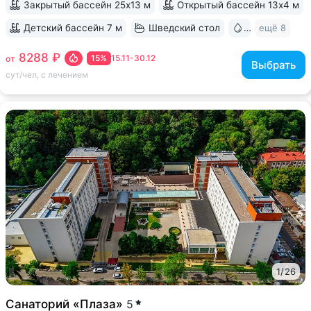
Закрытый бассейн 25х13 м
Открытый бассейн 13x4 м
Детский бассейн 7 м
Шведский стол
Бювет
ещё 8
8288 ₽
15%
15.11-30.12
от
Выбрать
сут/чел, с лечением
1
/
26
Санаторий «Плаза»
5