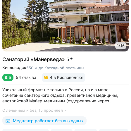
1
/
16
Санаторий «Майерведа»
5
Кисловодск
550 м до Каскадной лестницы
9.5
54 отзыва
4
в Кисловодске
Уникальный формат не только в России, но и в мире:
сочетание санаторного отдыха, превентивной медицины,
австрийской Майер-медицины (оздоровление через
восстановление ЖКТ), древнеиндийской Аюрведы •
С лечением и без,
15 профилей
Победитель международной премии The World Luxury Awards.
Премия «Вояж» за лучший велнес-проект...
Медцентр работает без выходных