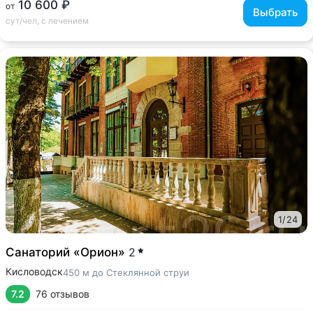
10 600 ₽
от
Выбрать
сут/чел, с лечением
1
/
24
Санаторий «Орион»
2
Кисловодск
450 м до Стеклянной струи
7.2
76 отзывов