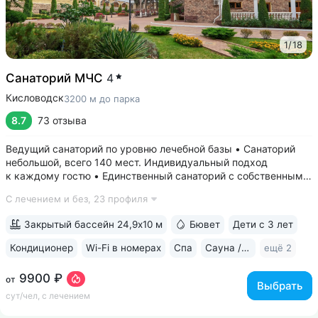
1
/
18
Санаторий МЧС
4
Кисловодск
3200 м до парка
8.7
73 отзыва
Ведущий санаторий по уровню лечебной базы • Санаторий
небольшой, всего 140 мест. Индивидуальный подход
к каждому гостю • Единственный санаторий c собственными
аппаратами КТ, МРТ, рентгена • Уникальный тренажерный
С лечением и без,
23 профиля
комплекс CON-TREX (Германия) для диагностики
и реабилитации опорно-двигательного...
Закрытый бассейн 24,9х10 м
Бювет
Дети с 3 лет
Кондиционер
Wi-Fi в номерах
Спа
Сауна / хаммам
ещё 2
9900 ₽
от
Выбрать
сут/чел, с лечением