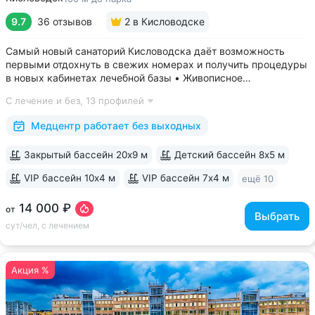
9.7
36 отзывов
2
в Кисловодске
Самый новый санаторий Кисловодска даёт возможность
первыми отдохнуть в свежих номерах и получить процедуры
в новых кабинетах лечебной базы • Живописное
расположение в ущелье двух балок, рядом с Нарзанной
С лечение и без,
13 профилей
галереей и Каскадной лестницей • Свой выход в Курортный
парк, поблизости проходят маршруты...
Медцентр работает без выходных
Закрытый бассейн 20х9 м
Детский бассейн 8х5 м
VIP бассейн 10х4 м
VIP бассейн 7х4 м
ещё 10
14 000 ₽
от
Выбрать
сут/чел, с лечением
Акция %