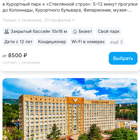
в Курортный парк к «Стеклянной струе»: 5–12 минут прогулки
до Колоннады, Курортного бульвара, Филармонии, музея-
усадьбы Ярошенко • Бювет с минеральной водой двух
Только с лечением,
20 профилей
курортов: «Ессентуки-4» и «Славяновская» (Железноводск).
7 минут прогулки...
Закрытый бассейн 10х16 м
Бювет
Свой парк
Дети с 12 лет
Кондиционер
Wi-Fi в номерах
ещё 3
8500 ₽
от
Выбрать
сут/чел, с лечением