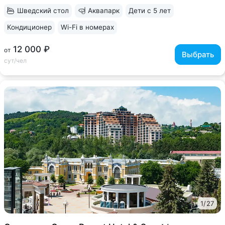
по системе «шведский...
Шведский стол
Аквапарк
Дети с 5 лет
Кондиционер
Wi-Fi в номерах
12 000 ₽
от
Выбрать
сут/чел
1
/
27