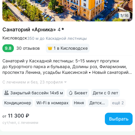
1
/
16
Санаторий «Арника»
4
Кисловодск
350 м до Каскадной лестницы
9.8
30 отзывов
1
в Кисловодске
Санаторий у Каскадной лестницы: 5–15 минут прогулки
до Курортного парка и бульвара, Долины роз, Филармонии,
проспекта Ленина, усадьбы Кшесинской • Новый санаторий,
открыт в 2018 году. 95% отзывов о санатории
С лечением и без,
23 профиля
положительные. Многие гости отмечают, что санаторий
превзошёл ожидания по уровню...
Закрытый бассейн 14х6 м
Бювет
Дети с 0 лет
Кондиционер
Wi-Fi в номерах
Няня
Детская комната
ещё 2
11 300 ₽
от
Выбрать
сут/чел, с лечением