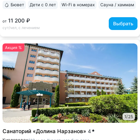
Бювет
Дети с 0 лет
Wi-Fi в номерах
Сауна / хаммам
11 200 ₽
от
Выбрать
сут/чел, с лечением
Акция %
1
/
25
Санаторий «Долина Нарзанов»
4
Кисловодск