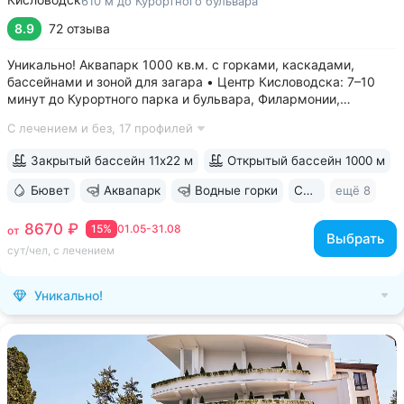
610 м до Курортного бульвара
8.9
72 отзыва
Уникально! Аквапарк 1000 кв.м. с горками, каскадами,
бассейнами и зоной для загара • Центр Кисловодска: 7–10
минут до Курортного парка и бульвара, Филармонии,
Нарзанной галереи • Бювет с минеральной водой двух
С лечением и без,
17 профилей
курортов: «Ессентуки-4» и «Славяновская» (Железноводск).
8–12 минут до бюветов...
Закрытый бассейн 11х22 м
Открытый бассейн 1000 м
Бювет
Аквапарк
Водные горки
Свой парк
ещё 8
8670 ₽
15%
01.05-31.08
от
Выбрать
сут/чел, с лечением
Уникально!