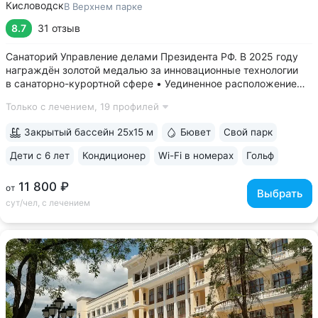
Кисловодск
В Верхнем парке
8.7
31 отзыв
Санаторий Управление делами Президента РФ. В 2025 году
награждён золотой медалью за инновационные технологии
в санаторно-курортной сфере • Уединенное расположение
в верхней части Курортного парка — в зоне с уникальным
Только с лечением,
19 профилей
микроклиматом на высоте 1000 м. Прямой выход
на терренкур 2Б, который ведёт...
Закрытый бассейн 25x15 м
Бювет
Свой парк
Дети с 6 лет
Кондиционер
Wi-Fi в номерах
Гольф
ещё 6
11 800 ₽
от
Выбрать
сут/чел, с лечением