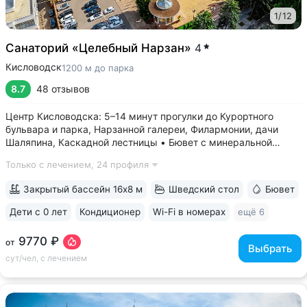
1
/
12
Санаторий «Целебный Нарзан»
4
Кисловодск
1200 м до парка
8.7
48 отзывов
Центр Кисловодска: 5–14 минут прогулки до Курортного
бульвара и парка, Нарзанной галереи, Филармонии, дачи
Шаляпина, Каскадной лестницы • Бювет с минеральной
водой трёх курортов: «Нарзан» (Кисловодск),
Только с лечением,
24 профиля
«Славяновская» (Железноводск), «Ессентуки № 4» •
Красивая территория с зелеными скульптурами,...
Закрытый бассейн 16х8 м
Шведский стол
Бювет
Дети с 0 лет
Кондиционер
Wi-Fi в номерах
ещё 6
9770 ₽
от
Выбрать
сут/чел, с лечением