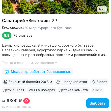
1
/
25
Санаторий «Виктория»
3
Кисловодск
420 м до Курортного Бульвара
8.8
76 отзывов
Центр Кисловодска. 8 минут до Курортного бульвара,
Нарзанной галереи, Курортного парка • Одна из самых
насыщенных и разнообразных программ развлечений: живая
музыка, концерты, дискотеки, кинопоказы, лазерные шоу,
Только с лечением,
22 профиля
стендап, мастер-классы по рисованию «эбру» и танцам
(бачата, восточные танцы)....
Медцентр работает без выходных
Закрытый бассейн 20х8 м
Шведский стол
Бювет
Дети с 0 лет
Wi-Fi в номерах
Детская комната
ещё 3
9300 ₽
от
Выбрать
сут/чел, с лечением