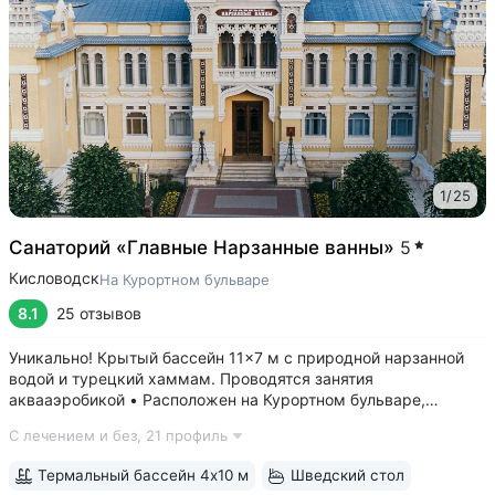
1
/
25
Санаторий «Главные Нарзанные ванны»
5
Кисловодск
На Курортном бульваре
8.1
25 отзывов
Уникально! Крытый бассейн 11×7 м с природной нарзанной
водой и турецкий хаммам. Проводятся занятия
аквааэробикой • Расположен на Курортном бульваре,
в 3 минутах от Нарзанной галереи и Курортного парка •
С лечением и без,
21 профиль
Главные нарзанные ванны — памятник архитектуры
федерального значения, одно из самых...
Термальный бассейн 4х10 м
Шведский стол