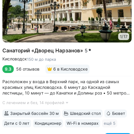
1
/
17
Санаторий «Дворец Нарзанов»
5
Кисловодск
150 м до парка
9.3
56 отзывов
6
в Кисловодске
Расположен у входа в Верхний парк, на одной из самых
красивых улиц Кисловодска. 6 минут до Каскадной
лестницы, 10 минут — до Канатки и Долины роз • 50 метров
до бюветов с минеральной водой трёх курортов: «Нарзан»
С лечением и без,
14 профилей
(Кисловодск), «Славяновская» (Железноводск), «Ессентуки
№ 4» • Здание санатория —...
Закрытый бассейн 30 м
Шведский стол
Бювет
Дети с 0 лет
Кондиционер
Wi-Fi в номерах
ещё 5