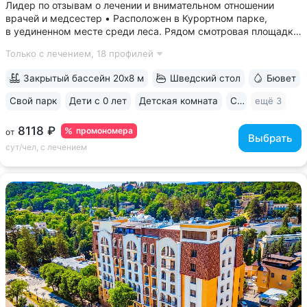
Лидер по отзывам о лечении и внимательном отношении
врачей и медсестер • Расположен в Курортном парке,
в уединенном месте среди леса. Рядом смотровая площадка.
Окна всех номеров выходят на лес: тишина, чистый воздух,
Только с лечением,
18 профилей
пение птиц • Удобный выход в Нижний и Верхний парки:
в 15 минутах ходьбы...
Закрытый бассейн 20х8 м
Шведский стол
Бювет
Свой парк
Дети с 0 лет
Детская комната
Спа
ещё 3
8118 ₽
промономера
от
Выбрать
сут/чел, с лечением