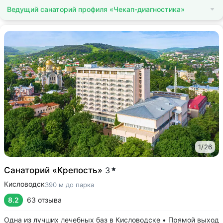
Ведущий санаторий профиля «Чекап-диагностика»
1
/
26
Санаторий «Крепость»
3
Кисловодск
390 м до парка
8.2
63 отзыва
Одна из лучших лечебных баз в Кисловодске • Прямой выход