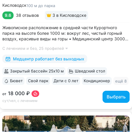
Кисловодск
100 м до парка
9.6
38 отзывов
3
в Кисловодске
Живописное расположение в средней части Курортного
парка на высоте более 1000 м: вокруг лес, чистый горный
воздух, красивые виды на горы • Медицинский центр 3000
кв.м. В штате 43 врача и 220 медспециалистов высокой
С лечением и без,
25 профилей
квалификации • Более 1000 видов диагностики и ДНК-
исследований. Есть диагностика...
Медцентр работает без выходных
Закрытый бассейн 25x10 м
Шведский стол
Бювет
Свой парк
Дети с 0 лет
Кондиционер
ещё 8
18 000 ₽
от
Выбрать
сут/чел, с лечением