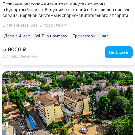
Отличное расположение в трёх минутах от входа
в Курортный парк • Ведущий санаторий в России по лечению
сердца, нервной системы и опорно-двигательного аппарата •
В центре проходят лечение члены олимпийских сборных
С лечением и без,
9 профилей
команд, звёзды большого спорта • Рассчитан всего
на 130 мест, что позволяет...
Дети с 4 лет
Wi-Fi в номерах
Тренажерный зал
9000 ₽
от
Выбрать
сут/чел, с лечением