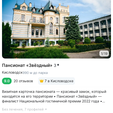
1
/
19
Пансионат «Звёздный»
3
Кисловодск
990 м до парка
9.0
20 отзывов
7
в Кисловодске
Визитная карточка пансионата — красивый замок, который
находится на его территории • Пансионат «Звёздный» —
финалист Национальной гостиничной премии 2022 года •
Современные комфортные номера, из окон открывается вид
Без лечения,
7 профилей
на горы и замок • В стоимость проживания включён завтрак