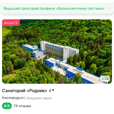
Ведущий санаторий профиля «Бронхолегочная система»
Акция %
1
/
24
Санаторий «Родник»
4
Кисловодск
В Среднем парке
8.6
74 отзыва