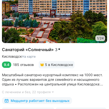
1
/
24
Санаторий «Солнечный»
3
Кисловодск
На карте
9.4
185 отзывов
5
в Кисловодске
Масштабный санаторно-курортный комплекс на 1000 мест.
Один из лучших вариантов для семейного и насыщенного
отдыха • Расположен на центральной улице Кисловодска:
рядом цирк, до Курортного бульвара можно дойти
С лечением и без,
22 профиля
за 15 минут • Бесплатный трансфер до Курортного парка
и основных достопримечательностей...
Медцентр работает без выходных