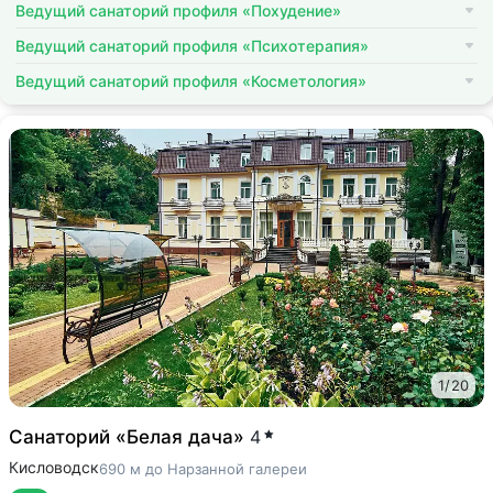
Ведущий санаторий профиля «Похудение»
Ведущий санаторий профиля «Психотерапия»
Ведущий санаторий профиля «Косметология»
1
/
20
Санаторий «Белая дача»
4
Кисловодск
690 м до Нарзанной галереи