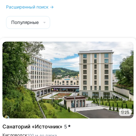
Расширенный поиск →
Популярные
1
/
25
Санаторий «Источник»
5
Кисловодск
100 м до парка