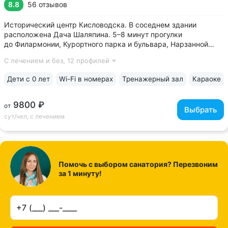
8.8
56 отзывов
Исторический центр Кисловодска. В соседнем здании
расположена Дача Шаляпина. 5–8 минут прогулки
до Филармонии, Курортного парка и бульвара, Нарзанной
галереи, проспекта Ленина, Ребровского бювета •
С лечением и без,
12 профилей
Историческое задание, дача графа Шереметьева, сохранило
атмосферу дворянской усадьбы 19 века •...
Дети с 0 лет
Wi-Fi в номерах
Тренажерный зал
Караоке
9800 ₽
от
Выбрать
сут/чел, с лечением
Помочь с выбором санатория? Перезвоним
за 1 минуту!