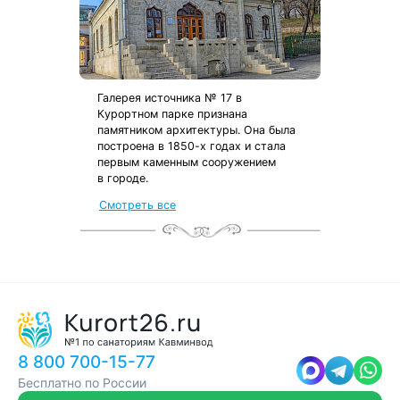
Галерея источника № 17 в
Курортном парке признана
памятником архитектуры. Она была
построена в 1850-х годах и стала
первым каменным сооружением
в городе.
от местных жителей
Смотреть все
с чек-листом
и туристической картой
8 800 700-15-77
Бесплатно по России