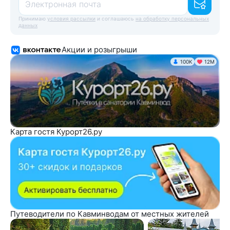
Электронная почта
Принимаю
условия рассылки
и соглашаюсь
на обработку персональных
данных
Акции и розыгрыши
100K
12М
Карта гостя Курорт26.ру
Путеводители по Кавминводам от местных жителей