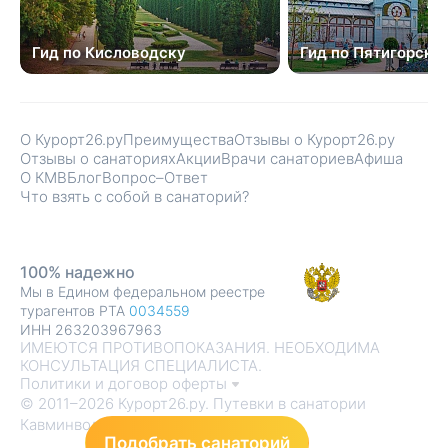
Гид по Кисловодску
Гид по Пятигорску
О Курорт26.ру
Преимущества
Отзывы о Курорт26.ру
Отзывы о санаториях
Акции
Врачи санаториев
Афиша
О КМВ
Блог
Вопрос–Ответ
Что взять с собой в санаторий?
100% надежно
Мы в Едином федеральном реестре
турагентов РТА
0034559
ИНН 263203967963
ИМЕЮТСЯ ПРОТИВОПОКАЗАНИЯ. НЕОБХОДИМА
КОНСУЛЬТАЦИЯ СПЕЦИАЛИСТА.
Политики и договор оферты
© 2011–2026 Курорт26.ру. Путевки в санатории
Кавминвод
Подобрать санаторий