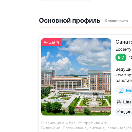
Основной профиль
5 санаториев
Санат
Акция %
Ессенту
9.7
1
Ведущий
комфорт
работае
дни • Б
Ме
с термо
и морск
Швед
есть от
располо
Кондиц
С лечением и без,
25 профилей
Включено:
Проживание, питание, лечение*, ба