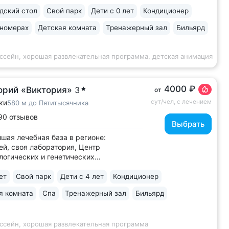
ьной водой Ессентуки № 4 и № 17 •
ский стол
Свой парк
Дети с 0 лет
Кондиционер
й корпус «Центральный» —
еское здание...
 номерах
Детская комната
Тренажерный зал
Бильярд
ссейн, хорошая развлекательная программа, детская анимация
4000 ₽
орий «Виктория»
3
от
сут/чел, с лечением
ки
580 м до Пятитысячника
90 отзывов
Выбрать
шая лечебная база в регионе:
ей, своя лаборатория, Центр
огических и генетических
ваний, 6 лечебно-диагностических
 • Расположен напротив Парка Победы
ет
Свой парк
Дети с 4 лет
Кондиционер
 части Ессентуков. 18 минут прогулки
я комната
Спа
Тренажерный зал
Бильярд
елечебницы им. Семашко и Курортного
 На территории...
ассейн, хорошая развлекательная программа