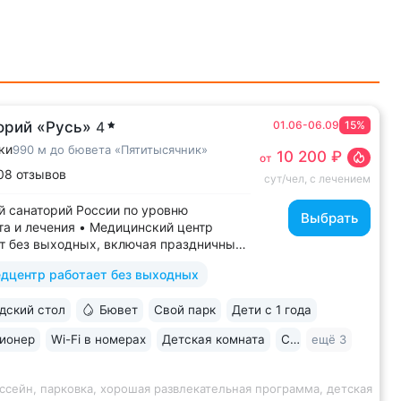
орий «Русь»
4
01.06-06.09
15%
ки
990 м до бювета «Пятитысячник»
10 200 ₽
от
08 отзывов
сут/чел, с лечением
 санаторий России по уровню
Выбрать
а и лечения • Медицинский центр
т без выходных, включая праздничные
ассейн 652 кв.м. (25×65 м)
дцентр работает без выходных
терапией, джакузи, каскадом
ой волной. Глубина от 30 до 180 см,
ский стол
Бювет
Свой парк
Дети с 1 года
дельная детская зона. Рядом
жены закрытая терраса...
ионер
Wi-Fi в номерах
Детская комната
Спа
ещё 3
ссейн, парковка, хорошая развлекательная программа, детская