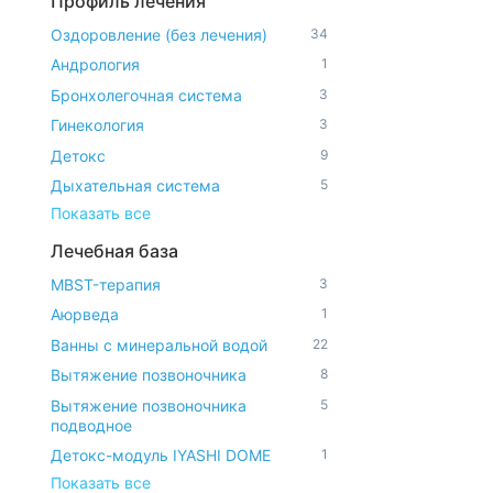
Профиль лечения
Оздоровление (без лечения)
34
Андрология
1
Бронхолегочная система
3
Гинекология
3
Детокс
9
Дыхательная система
5
Показать все
Лечебная база
MBST-терапия
3
Аюрведа
1
Ванны с минеральной водой
22
Вытяжение позвоночника
8
Вытяжение позвоночника
5
подводное
Детокс-модуль IYASHI DOME
1
Показать все