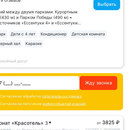
19 отзывов
Выбрать
рий между двумя парками: Курортным
(430 м) и Парком Победы (490 м) •
сточников «Ессентуки 4» и «Ессентуки
напротив санатория • Один
ейших санаториев курорта, работает
арк
Дети с 4 лет
Кондиционер
Детская комната
года • Включено трёхразовое питание
ерный зал
Караоке
аказ». 7 видов диет. 90% отзывов
.
покойный досуг
Жду звонка
Согласен на обработку
персональных данных
Согласен на получение
инфосообщений и акций
3825 ₽
онат «Красотель»
3
от
сут/чел, с лечением