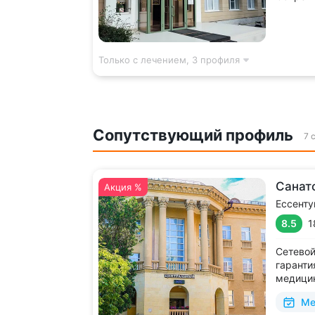
оздоров
специал
медцент
Специал
Только с лечением,
3 профиля
отолари
Сопутствующий профиль
7 
Санат
Акция %
Ессенту
8.5
1
Сетевой
гаранти
медицин
парка, 
Ме
Победы 