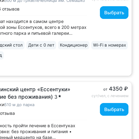
ки
500 м до Грязелечебницы им. Семашко
6 отзывов
Выбрать
ат находится в самом центре
ой зоны Ессентуков, всего в 200 метрах
ртного парка и питьевой галереи
уки № 4» • Четыре современных
ртабельных спальных корпуса
ский стол
Дети с 0 лет
Кондиционер
Wi-Fi в номерах
омера, везде есть Wi-Fi, телевизор,
д
ьник, чайник, кондиционер,
ческие...
4350 ₽
инский центр «Ессентуки»
от
сут/чел, с лечением
ние без проживания)
3
ки
510 м до парка
Выбрать
 отзыва
ость пройти лечение в Ессентуках
овке: без проживания и питания •
нный медцентр на базе