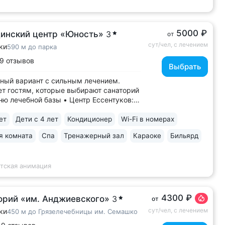
5000 ₽
инский центр «Юность»
3
от
сут/чел, с лечением
ки
590 м до парка
9 отзывов
Выбрать
ый вариант с сильным лечением.
т гостям, которые выбирают санаторий
ню лечебной базы • Центр Ессентуков:
ут прогулки до Курортного парка,
ного зала им. Шаляпина, галереи
ет
Дети с 4 лет
Кондиционер
Wi-Fi в номерах
ка № 17, ж/д вокзала • Более 60 лет
я комната
Спа
Тренажерный зал
Караоке
Бильярд
изы в реабилитации и санаторно-
ом...
етская анимация
4300 ₽
орий «им. Анджиевского»
3
от
сут/чел, с лечением
ки
450 м до Грязелечебницы им. Семашко