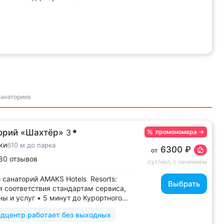
ительного комплекса. Уровень
истов и лечебной базы не уступает
рам пансионатов и санаториев •
исты 11 профилей. Врач-
нголог — Кандидат медицинских...
санаториев
орий «Шахтёр»
3
промономера
→
ки
610 м до парка
6300 ₽
от
80 отзывов
сут/чел, с лечением
 санаторий AMAKS Hotels Resorts:
Выбрать
я соответствия стандартам сервиса,
ы и услуг • 5 минут до Курортного
грязелечебницы им. Семашко, парка
дцентр работает без выходных
• 3 минуты до бювета 4/33 с