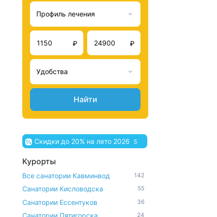
Профиль лечения
₽
₽
Удобства
Найти
Скидки до 20% на лето 2026
5
Курорты
Все санатории Кавминвод
142
Санатории Кисловодска
55
Санатории Ессентуков
36
Санатории Пятигорска
24