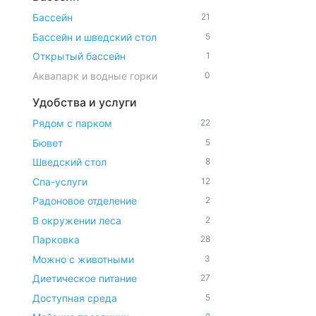
Бассейн
21
Бассейн и шведский стол
5
Открытый бассейн
1
Аквапарк и водные горки
0
Удобства и услуги
Рядом с парком
22
Бювет
5
Шведский стол
8
Спа-услуги
12
Радоновое отделение
2
В окружении леса
2
Парковка
28
Можно с животными
3
Диетическое питание
27
Доступная среда
5