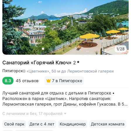
1
/
28
Санаторий «Горячий Ключ»
2
Пятигорск
В «Цветнике», 50 м до Лермонтовской галереи
8.3
45 отзывов
7
в Пятигорске
Лучший санаторий для отдыха с детьми в Пятигорске •
Расположен в парке «Цветник». Напротив санатория:
Лермонтовская галерея, грот Дианы, кофейня Гукасова. В 5-х
минутах: Орел, Китайская беседка, Театр Оперетты,
С лечением и без,
17 профилей
Краеведческий музей, Спасский собор • Центральная
нарзанная галерея в 2-х минутах....
Свой парк
Дети с 4 лет
Кондиционер
Детская комната