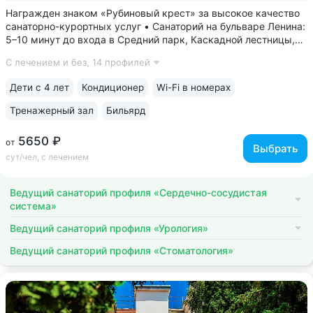
Награжден знаком «Рубиновый крест» за высокое качество
санаторно-курортных услуг • Санаторий на бульваре Ленина:
5–10 минут до входа в Средний парк, Каскадной лестницы,
Канатки, Долины роз. Зона с уникальным микроклиматом
С лечением и без,
14 профилей
на высоте 950 м: мягкий перепад высот, горный воздух,
хвойные деревья •...
Дети с 4 лет
Кондиционер
Wi-Fi в номерах
Тренажерный зал
Бильярд
5650 ₽
от
Выбрать
сут/чел, с лечением
Ведущий санаторий профиля «Сердечно-сосудистая
система»
Ведущий санаторий профиля «Урология»
Ведущий санаторий профиля «Стоматология»