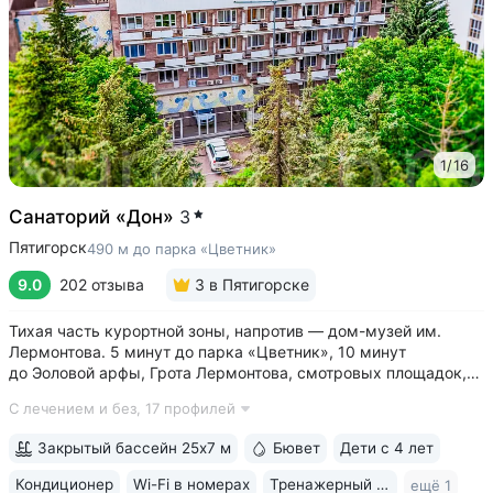
1
/
16
Санаторий «Дон»
3
Пятигорск
490 м до парка «Цветник»
9.0
202 отзыва
3
в Пятигорске
Тихая часть курортной зоны, напротив — дом-музей им.
Лермонтова. 5 минут до парка «Цветник», 10 минут
до Эоловой арфы, Грота Лермонтова, смотровых площадок,
канатной дороги • Два бювета углекисло-сероводородной
С лечением и без,
17 профилей
минеральной воды № 29. Воду этого источника можно
попробовать только в санатории...
Закрытый бассейн 25х7 м
Бювет
Дети с 4 лет
Кондиционер
Wi-Fi в номерах
Тренажерный зал
ещё 1