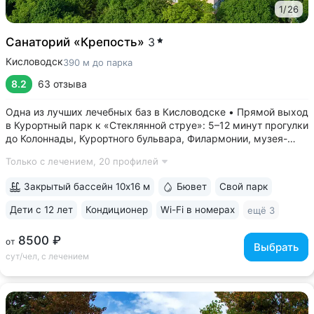
1
/
26
Санаторий «Крепость»
3
Кисловодск
390 м до парка
8.2
63 отзыва
Одна из лучших лечебных баз в Кисловодске • Прямой выход
в Курортный парк к «Стеклянной струе»: 5–12 минут прогулки
до Колоннады, Курортного бульвара, Филармонии, музея-
усадьбы Ярошенко • Бювет с минеральной водой двух
Только с лечением,
20 профилей
курортов: «Ессентуки-4» и «Славяновская» (Железноводск).
7 минут прогулки...
Закрытый бассейн 10х16 м
Бювет
Свой парк
Дети с 12 лет
Кондиционер
Wi-Fi в номерах
ещё 3
8500 ₽
от
Выбрать
сут/чел, с лечением