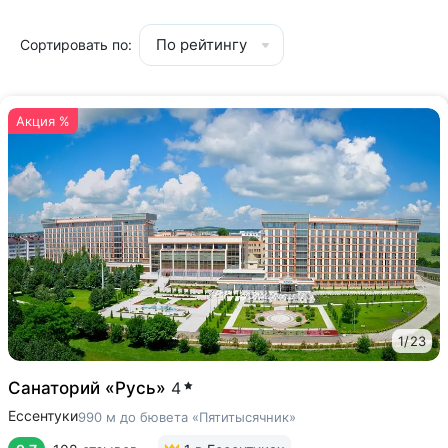
По рейтингу
Сортировать по:
Акция %
1
/
23
Санаторий «Русь»
4
Ессентуки
990 м до бювета «Пятитысячник»