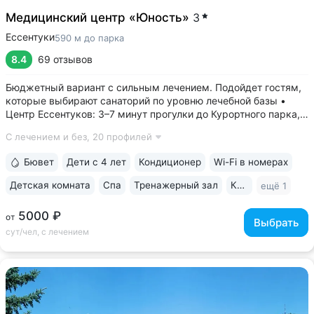
Медицинский центр «Юность»
3
Ессентуки
590 м до парка
8.4
69 отзывов
Бюджетный вариант с сильным лечением. Подойдет гостям,
которые выбирают санаторий по уровню лечебной базы •
Центр Ессентуков: 3–7 минут прогулки до Курортного парка,
концертного зала им. Шаляпина, галереи Источника № 17, ж/д
С лечением и без,
20 профилей
вокзала • Более 60 лет экспертизы в реабилитации
и санаторно-курортном...
Бювет
Дети с 4 лет
Кондиционер
Wi-Fi в номерах
Детская комната
Спа
Тренажерный зал
Караоке
ещё 1
5000 ₽
от
Выбрать
сут/чел, с лечением