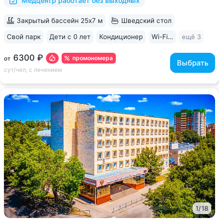
Медцентр работает без выходных
Закрытый бассейн 25х7 м
Шведский стол
Свой парк
Дети с 0 лет
Кондиционер
Wi-Fi в номерах
ещё 3
6300 ₽
промономера
от
Выбрать
сут/чел, с лечением
1
/
18