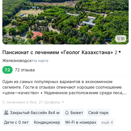
1
/
31
Пансионат с лечением «Геолог Казахстана»
2
Железноводск
На карте
7.2
72 отзыва
Один из самых популярных вариантов в экономичном
сегменте. Гости в отзывах отмечают хорошее соотношение
«цена—качество» • Уединенное расположение среди леса,
у подножия горы Бештау. Тишина и покой. Территория
С лечением и без,
21 профиль
заповедника 6 га с цветущими деревьями, беседками,
чистым воздухом, дорожками для...
Закрытый бассейн 8х4 м
Бювет
Свой парк
Дети с 0 лет
Кондиционер
Wi-Fi в номерах
ещё 4