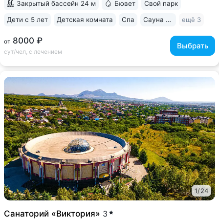
Закрытый бассейн 24 м
Бювет
Свой парк
Дети с 5 лет
Детская комната
Спа
Сауна / хаммам
ещё 3
8000 ₽
от
Выбрать
сут/чел, с лечением
1
/
24
Санаторий «Виктория»
3