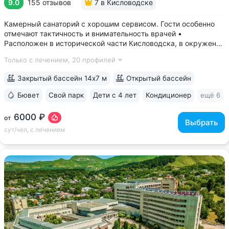
9.0
155 отзывов
7
в Кисловодске
Камерный санаторий с хорошим сервисом. Гости особенно
отмечают тактичность и внимательность врачей •
Расположен в исторической части Кисловодска, в окружении
старых курортных дач. 10–17 минут прогулки до Каскадной
Только с лечением,
20 профилей
лестницы и входа в Курортный парк • Территория 3,2 га
с обзорной площадкой,...
Закрытый бассейн 14х7 м
Открытый бассейн
Бювет
Свой парк
Дети с 4 лет
Кондиционер
ещё 6
6000 ₽
от
Выбрать
сут/чел, с лечением