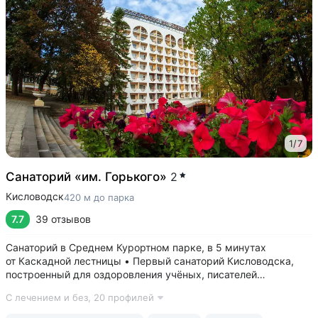
1
/
7
Санаторий «им. Горького»
2
Кисловодск
420 м до парка
7.7
39 отзывов
Санаторий в Среднем Курортном парке, в 5 минутах
от Каскадной лестницы • Первый санаторий Кисловодска,
построенный для оздоровления учёных, писателей
и артистов. Здесь отдыхали и лечились: Чуковский,
С лечением и без,
20 профилей
Ахматова, Станиславский, Вернадский, Маршак •
Собственный бювет с минеральной водой двух...