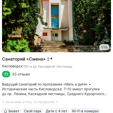
1
/
19
Санаторий «Смена»
2
Кисловодск
790 м до Каскадной лестницы
7.1
33 отзыва
Ведущий санаторий по программе «Мать и дитя» •
Историческая часть Кисловодска: 7–10 минут прогулки
до пр. Ленина, Каскадной лестницы, Среднего Курортного
парка • Бювет с минеральной водой двух курортов:
С лечением и без,
13 профилей
«Ессентуки-4» и «Славяновская» (Железноводск). Бюветы
с минеральной водой Кисловодска...
Бювет
Свой парк
Дети с 4 лет
Wi-Fi в номерах