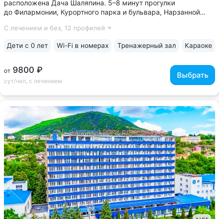
расположена Дача Шаляпина. 5–8 минут прогулки
до Филармонии, Курортного парка и бульвара, Нарзанной
галереи, проспекта Ленина, Ребровского бювета •
С лечением и без,
12 профилей
Историческое задание, дача графа Шереметьева, сохранило
атмосферу дворянской усадьбы 19 века •...
Дети с 0 лет
Wi-Fi в номерах
Тренажерный зал
Караоке
9800 ₽
от
Выбрать
сут/чел, с лечением