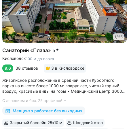
1
/
26
Санаторий «Плаза»
5
Кисловодск
100 м до парка
9.6
38 отзывов
3
в Кисловодске
Живописное расположение в средней части Курортного
парка на высоте более 1000 м: вокруг лес, чистый горный
воздух, красивые виды на горы • Медицинский центр 3000
кв.м. В штате 43 врача и 220 медспециалистов высокой
С лечением и без,
25 профилей
квалификации • Более 1000 видов диагностики и ДНК-
исследований. Есть диагностика...
Медцентр работает без выходных
Закрытый бассейн 25x10 м
Шведский стол