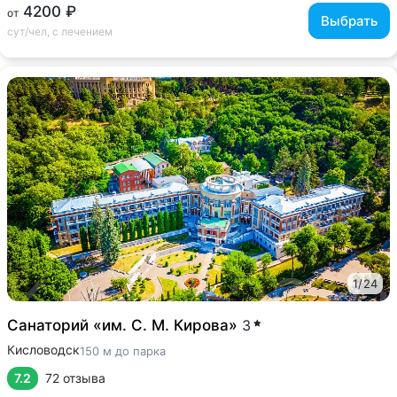
4200 ₽
от
Выбрать
сут/чел, с лечением
1
/
24
Санаторий «им. С. М. Кирова»
3
Кисловодск
150 м до парка
7.2
72 отзыва