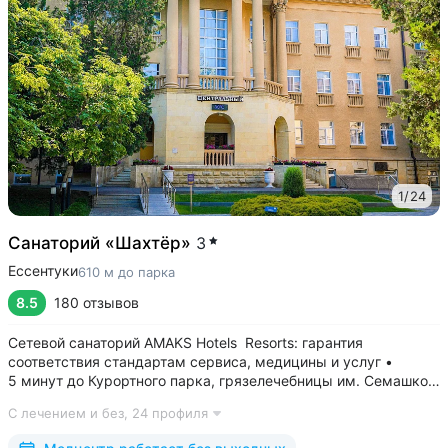
1
/
24
Санаторий «Шахтёр»
3
Ессентуки
610 м до парка
8.5
180 отзывов
Сетевой санаторий AMAKS Hotels Resorts: гарантия
соответствия стандартам сервиса, медицины и услуг •
5 минут до Курортного парка, грязелечебницы им. Семашко,
парка Победы • 3 минуты до бювета 4/33 с минеральной
С лечением и без,
24 профиля
водой Ессентуки № 4 и № 17 • Главный корпус
«Центральный» — историческое здание...