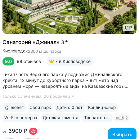
1
/
17
Санаторий «Джинал»
3
Кисловодск
2300 м до парка
9.0
98 отзывов
7
в Кисловодске
Тихая часть Верхнего парка у подножия Джинальского
хребта. 12 минут до Курортного парка • 871 метр над
уровнем моря ­— невероятные виды на Кавказские горы,
чистый воздух, тишина и уединение. На территории и рядом
Только с лечением,
20 профилей
расположены лучшие смотровые площадки Кисловодска •
Собственный бювет...
Бювет
Свой парк
Дети с 0 лет
Кондиционер
Wi-Fi в номерах
Детская комната
Тренажерный зал
ещё 2
6900 ₽
от
Выбрать
сут/чел, с лечением