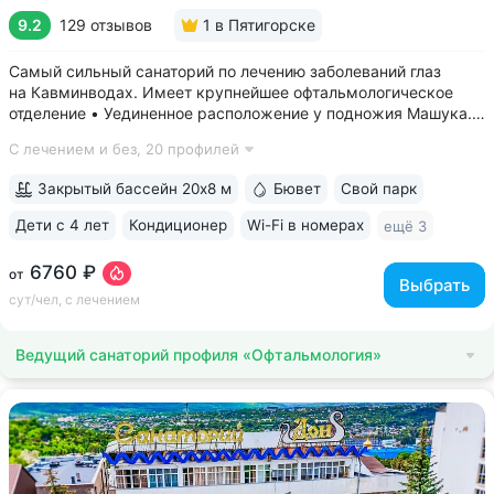
9.2
129 отзывов
1
в Пятигорске
Самый сильный санаторий по лечению заболеваний глаз
на Кавминводах. Имеет крупнейшее офтальмологическое
отделение • Уединенное расположение у подножия Машука.
В пешей доступности: Место дуэли Лермонтова, смотровая
С лечением и без,
20 профилей
площадка Ворота любви, начало терренкура вокруг Машука.
В 5 минутах ж/д станция...
Закрытый бассейн 20х8 м
Бювет
Свой парк
Дети с 4 лет
Кондиционер
Wi-Fi в номерах
ещё 3
6760 ₽
от
Выбрать
сут/чел, с лечением
Ведущий санаторий профиля «Офтальмология»