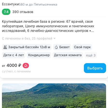
Ессентуки
580 м до Пятитысячника
7.4
390 отзывов
Крупнейшая лечебная база в регионе: 67 врачей, своя
лаборатория, Центр иммунологических и генетических
исследований, 6 лечебно-диагностических центров •
Расположен напротив Парка Победы в тихой части
С лечением и без,
25 профилей
Ессентуков. 18 минут прогулки до Грязелечебницы им.
Семашко и Курортного парка • На территории...
Закрытый бассейн 12х8 м
Бювет
Свой парк
Дети с 4 лет
Кондиционер
Детская комната
ещё 3
4000 ₽
от
Выбрать
сут/чел, с лечением