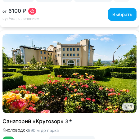
6100 ₽
от
Выбрать
сут/чел, с лечением
1
/
19
Санаторий «Кругозор»
3
Кисловодск
990 м до парка