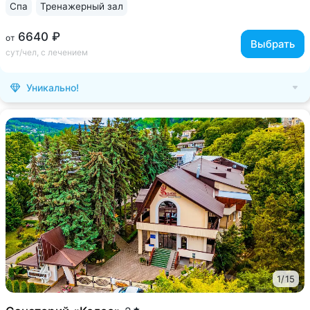
Спа
Тренажерный зал
6640 ₽
от
Выбрать
сут/чел, с лечением
Уникально!
1
/
15