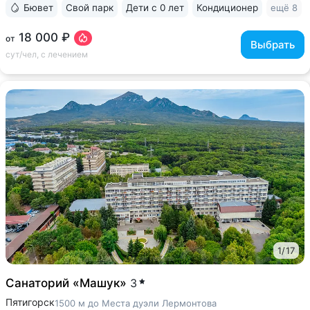
Бювет
Свой парк
Дети с 0 лет
Кондиционер
ещё 8
18 000 ₽
от
Выбрать
сут/чел, с лечением
1
/
17
Санаторий «Машук»
3
Пятигорск
1500 м до Места дуэли Лермонтова