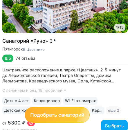
1
/
15
Санаторий «Руно»
3
Пятигорск
В Цветнике
6.5
74 отзыва
Центральное расположение в парке «Цветник». 2–5 минут
до Лермонтовской галереи, Театра Оперетты, домика
Лермонтова, Краеведческого музея, Орла, Китайской
беседки • 200 м между основным корпусом и корпусом
С лечением и без,
19 профилей
«Каштан». Теплые переходы между основным и лечебным
корпусом, столовой • Центральная...
Дети с 4 лет
Кондиционер
Wi-Fi в номерах
Детская комната
Спа
Сауна / хаммам
Караоке
ещё 2
Подобрать санаторий
5300 ₽
от
Выбрать
сут/чел, с лечением