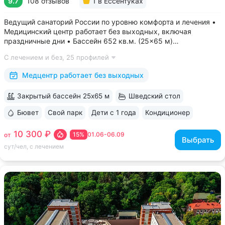
9.7
108 отзывов
1
в Ессентуках
Ведущий санаторий России по уровню комфорта и лечения •
Медицинский центр работает без выходных, включая
праздничные дни • Бассейн 652 кв.м. (25×65 м)
с термотерапией, джакузи, каскадом и морской волной.
С лечением и без,
25 профилей
Глубина от 30 до 180 см, есть отдельная детская зона. Рядом
расположены закрытая терраса...
Медцентр работает без выходных
Закрытый бассейн 25х65 м
Шведский стол
Бювет
Свой парк
Дети с 1 года
Кондиционер
ещё 6
10 300 ₽
15%
01.06-06.09
от
Выбрать
сут/чел, с лечением