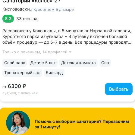
Санаторий «Колос»
2
Кисловодск
На Курортном Бульваре
8.3
33 отзыва
Расположен у Колоннады, в 5 минутах от Нарзанной галереи,
Курортного парка и бульвара • В путевку включен большой
объём процедур — до 5–7 в день. Все процедуры проводятся
в первой половине дня. Есть бонусные процедуры для гостей
Только с лечением,
14 профилей
номера «Люкс» и «Апартаменты» • Камерный санаторий
на 78 мест....
Свой парк
Дети с 5 лет
Детская комната
Спа
Тренажерный зал
Бильярд
6300 ₽
от
Выбрать
сут/чел, с лечением
Помочь с выбором санатория? Перезвоним
за 1 минуту!