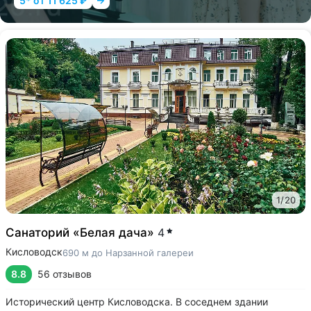
5* от 11 625 ₽
1
/
20
Санаторий «Белая дача»
4
Кисловодск
690 м до Нарзанной галереи
8.8
56 отзывов
Исторический центр Кисловодска. В соседнем здании