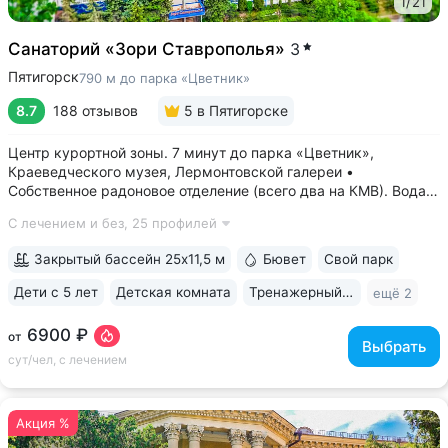
1
/
21
Санаторий «Зори Ставрополья»
3
Пятигорск
790 м до парка «Цветник»
8.7
188 отзывов
5
в Пятигорске
Центр курортной зоны. 7 минут до парка «Цветник»,
Краеведческого музея, Лермонтовской галереи •
Собственное радоновое отделение (всего два на КМВ). Вода
для радоновых ванн поступает напрямую из источника,
С лечением и без,
25 профилей
сохраняя все полезные свойства • Сероводородные ванны
с природным источником: минеральная...
Закрытый бассейн 25x11,5 м
Бювет
Свой парк
Дети с 5 лет
Детская комната
Тренажерный зал
ещё 2
6900 ₽
от
Выбрать
сут/чел, с лечением
Акция %