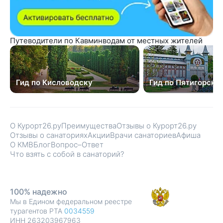
Путеводители по Кавминводам от местных жителей
Гид по Кисловодску
Гид по Пятигорску
О Курорт26.ру
Преимущества
Отзывы о Курорт26.ру
Отзывы о санаториях
Акции
Врачи санаториев
Афиша
О КМВ
Блог
Вопрос–Ответ
Что взять с собой в санаторий?
100% надежно
Мы в Едином федеральном реестре
турагентов РТА
0034559
ИНН 263203967963