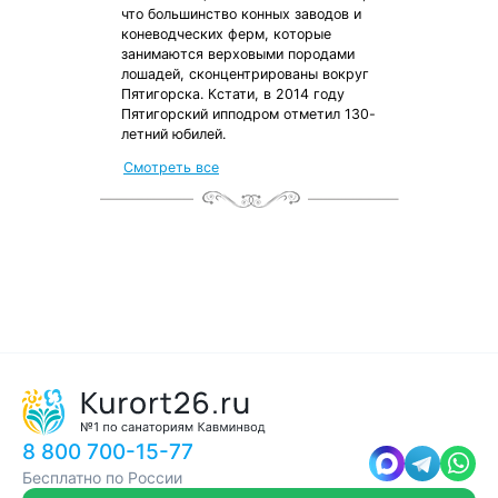
что большинство конных заводов и
коневодческих ферм, которые
занимаются верховыми породами
лошадей, сконцентрированы вокруг
Пятигорска. Кстати, в 2014 году
Пятигорский ипподром отметил 130-
летний юбилей.
от местных жителей
Смотреть все
с чек-листом
и туристической картой
8 800 700-15-77
Бесплатно по России