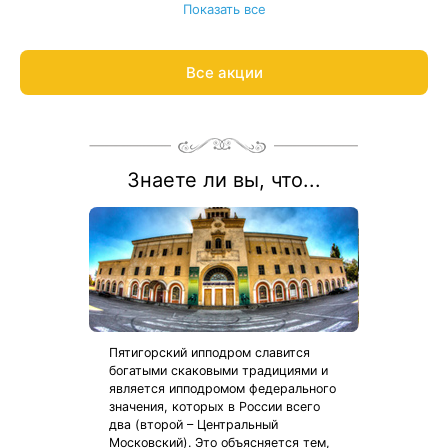
оздоровительные программы (кроме программы «Отдых –
Показать все
Лайт»).
При бронировании путёвок «Источник‑Отдых Детство» и
«Источник-Отдых Детство Лайт» оплачивается только
Все акции
стоимость путевки для взрослого. Ребенок отдыхает
бесплатно!
Весь период проживания должен пройти в даты 1 июня — 31
августа 2026.
Рассчитаем цену со скидкой и забронируем отдых по
акции:
8 800 700-15-77
.
Знаете ли вы, что...
Пятигорский ипподром славится
богатыми скаковыми традициями и
является ипподромом федерального
значения, которых в России всего
два (второй – Центральный
Московский). Это объясняется тем,