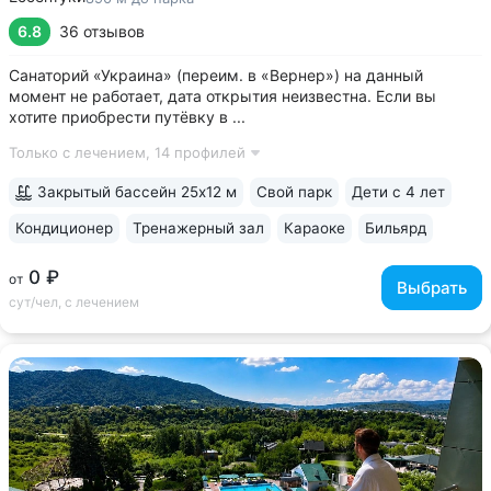
6.8
36 отзывов
Санаторий «Украина» (переим. в «Вернер») на данный
момент не работает, дата открытия неизвестна. Если вы
хотите приобрести путёвку в ...
Только с лечением,
14 профилей
Закрытый бассейн 25х12 м
Свой парк
Дети с 4 лет
Кондиционер
Тренажерный зал
Караоке
Бильярд
0 ₽
от
Выбрать
сут/чел, с лечением