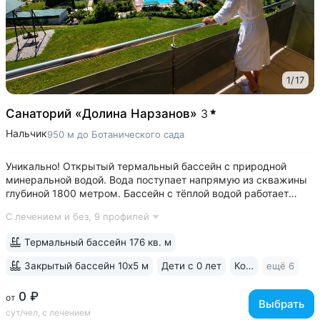
1
/
17
Санаторий «Долина Нарзанов»
3
Нальчик
950 м до Ботанического сада
Уникально! Открытый термальный бассейн с природной
минеральной водой. Вода поступает напрямую из скважины
глубиной 1800 метром. Бассейн с тёплой водой работает
круглый год, с 06:00 до 23:00 • Расположен в особой
С лечением и без,
9 профилей
экологической зоне Долинск, на высоте 555 м над уровнем
моря. 15 минут...
Термальный бассейн 176 кв. м
Закрытый бассейн 10х5 м
Дети с 0 лет
Кондиционер
ещё 6
0 ₽
от
Выбрать
сут/чел, с лечением