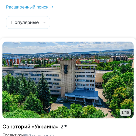
Расширенный поиск →
Популярные
1
/
18
Санаторий «Украина»
2
Ессентуки
890 м до парка