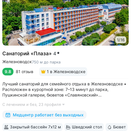
1
/
16
Санаторий «Плаза»
4
Железноводск
750 м до парка
9.8
81 отзыв
1
в Железноводске
Лучший санаторий для семейного отдыха в Железноводске •
Расположен в курортной зоне: 7–13 минут до парка,
Пушкинской галереи, бюветов «Славяновский»
и «Смирновский» • Собственный бювет с минеральной водой
С лечением и без,
23 профиля
«Славяновская» • Все в одном здании: не нужно выходить
на улицу, чтобы получить лечение,...
Медцентр работает без выходных
Закрытый бассейн 7х12 м
Шведский стол
Бювет