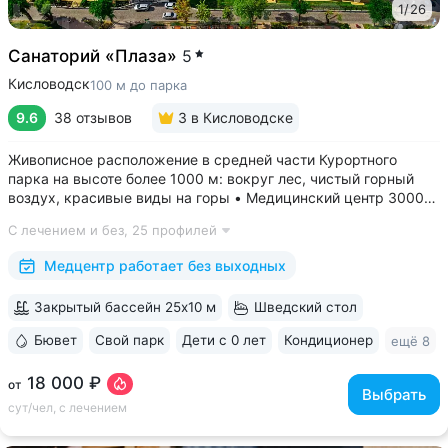
1
/
26
Санаторий «Плаза»
5
Кисловодск
100 м до парка
9.6
38 отзывов
3
в Кисловодске
Живописное расположение в средней части Курортного
парка на высоте более 1000 м: вокруг лес, чистый горный
воздух, красивые виды на горы • Медицинский центр 3000
кв.м. В штате 43 врача и 220 медспециалистов высокой
С лечением и без,
25 профилей
квалификации • Более 1000 видов диагностики и ДНК-
исследований. Есть диагностика...
Медцентр работает без выходных
Закрытый бассейн 25x10 м
Шведский стол
Бювет
Свой парк
Дети с 0 лет
Кондиционер
ещё 8
18 000 ₽
от
Выбрать
сут/чел, с лечением