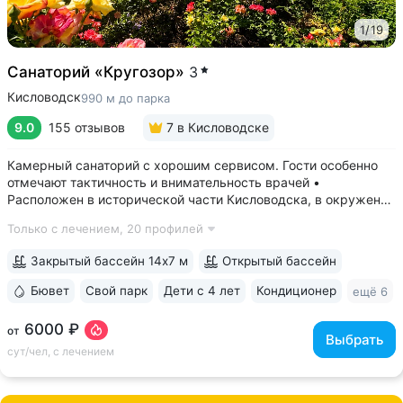
1
/
19
Санаторий «Кругозор»
3
Кисловодск
990 м до парка
9.0
155 отзывов
7
в Кисловодске
Камерный санаторий с хорошим сервисом. Гости особенно
отмечают тактичность и внимательность врачей •
Расположен в исторической части Кисловодска, в окружении
старых курортных дач. 10–17 минут прогулки до Каскадной
Только с лечением,
20 профилей
лестницы и входа в Курортный парк • Территория 3,2 га
с обзорной площадкой,...
Закрытый бассейн 14х7 м
Открытый бассейн
Бювет
Свой парк
Дети с 4 лет
Кондиционер
ещё 6
6000 ₽
от
Выбрать
сут/чел, с лечением