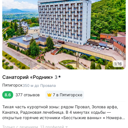
1
/
16
Санаторий «Родник»
3
Пятигорск
350 м до Провала
8.6
377 отзывов
7
в Пятигорске
Тихая часть курортной зоны: рядом Провал, Эолова арфа,
Канатка, Радоновая лечебница. В 4 минутах ходьбы —
открытые горячие источники «Бесстыжие ванны» • Номера
с видом на лес или панораму Пятигорска. В ясную погоду
Только с лечением,
13 профилей