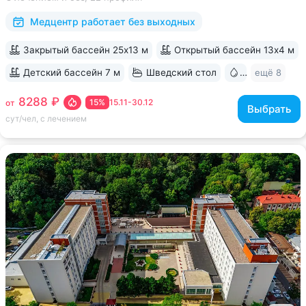
за 15 минут • Бесплатный трансфер до Курортного парка
и основных достопримечательностей...
Медцентр работает без выходных
Закрытый бассейн 25х13 м
Открытый бассейн 13x4 м
Детский бассейн 7 м
Шведский стол
Бювет
ещё 8
8288 ₽
15%
15.11-30.12
от
Выбрать
сут/чел, с лечением