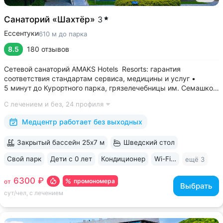
Санаторий «Шахтёр»
3
Ессентуки
610 м до парка
8.5
180 отзывов
Сетевой санаторий AMAKS Hotels Resorts: гарантия
соответствия стандартам сервиса, медицины и услуг •
5 минут до Курортного парка, грязелечебницы им. Семашко,
парка Победы • 3 минуты до бювета 4/33 с минеральной
С лечением и без,
24 профиля
водой Ессентуки № 4 и № 17 • Главный корпус
«Центральный» — историческое здание...
Медцентр работает без выходных
Закрытый бассейн 25х7 м
Шведский стол
Свой парк
Дети с 0 лет
Кондиционер
Wi-Fi в номерах
ещё 3
6300 ₽
промономера
от
Выбрать
сут/чел, с лечением