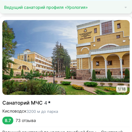
Ведущий санаторий профиля «Урология»
1
/
18
Санаторий МЧС
4
Кисловодск
3200 м до парка
8.7
73 отзыва