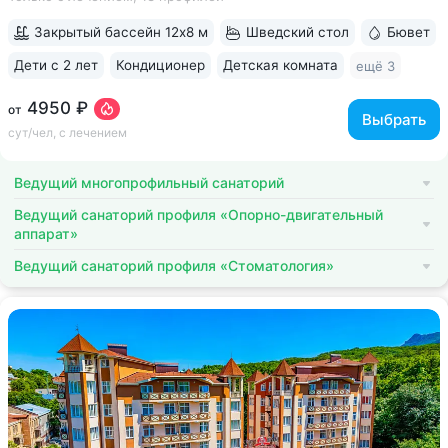
виден Эльбрус и Кавказский хребет. Есть номера с балконом
• Основной корпус...
Закрытый бассейн 12х8 м
Шведский стол
Бювет
Дети с 2 лет
Кондиционер
Детская комната
ещё 3
4950 ₽
от
Выбрать
сут/чел, с лечением
Ведущий многопрофильный санаторий
Ведущий санаторий профиля «Опорно-двигательный
аппарат»
Ведущий санаторий профиля «Стоматология»