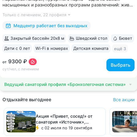
насыщенных и разнообразных программ развлечений: живая
музыка, концерты, дискотеки, кинопоказы, лазерные шоу,
Только с лечением,
22 профиля
стендап, мастер-классы по рисованию «эбру» и танцам
(бачата, восточные танцы)....
Медцентр работает без выходных
Закрытый бассейн 20х8 м
Шведский стол
Бювет
Дети с 0 лет
Wi-Fi в номерах
Детская комната
ещё 3
9300 ₽
от
Выбрать
сут/чел, с лечением
Ведущий санаторий профиля «Бронхолегочная система»
Отдыхайте выгоднее
Все акции
Акция «Привет, сосед!» от
санатория «Источник»,
Железноводск
с 02 июля по 19 сентября