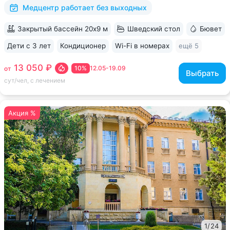
бальнеогрязелечебница, каскадная...
Медцентр работает без выходных
Закрытый бассейн 20х9 м
Шведский стол
Бювет
Дети с 3 лет
Кондиционер
Wi-Fi в номерах
ещё 5
13 050 ₽
10%
12.05-19.09
от
Выбрать
сут/чел, с лечением
Акция %
1
/
24