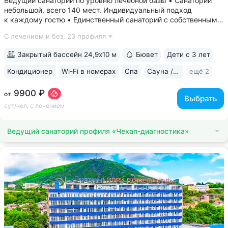
Ведущий санаторий по уровню лечебной базы • Санаторий
небольшой, всего 140 мест. Индивидуальный подход
к каждому гостю • Единственный санаторий c собственными
аппаратами КТ, МРТ, рентгена • Уникальный тренажерный
С лечением и без,
23 профиля
комплекс CON-TREX (Германия) для диагностики
и реабилитации опорно-двигательного...
Закрытый бассейн 24,9х10 м
Бювет
Дети с 3 лет
Кондиционер
Wi-Fi в номерах
Спа
Сауна / хаммам
ещё 2
9900 ₽
от
Выбрать
сут/чел, с лечением
Ведущий санаторий профиля «Чекап-диагностика»