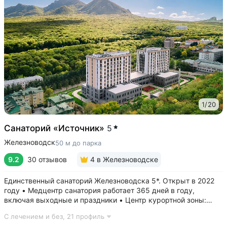
1
/
20
Санаторий «Источник»
5
Железноводск
50 м до парка
9.2
30 отзывов
4
в Железноводске
Единственный санаторий Железноводска 5*. Открыт в 2022
году • Медцентр санатория работает 365 дней в году,
включая выходные и праздники • Центр курортной зоны:
в шаговой доступности курортный парк, Пушкинская галерея,
С лечением и без,
21 профиль
бюветы «Славяновский» и «Смирновский»,