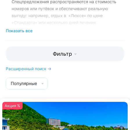
Спецпредложения распространяются на стоимость
номеров или путёвок и обеспечивают реальную
выгоду: например, отдых в «Люксе» по цене
«Стандарта» или несколько дней лечения
бесплатно.
Показать все
Также на этой странице отображаются особенно
популярные здравницы Кавминвод. Они помечены
Фильтр
надписью «Высокий спрос». Места в этих
санаториях быстро заканчиваются, поэтому мы
Расширенный поиск →
разместили их в данном разделе.
Популярные
Менеджеры Kurort26.ru подробно
расскажут вам о каждой акции,
помогут забронировать санаторий со
скидкой, а ещё обеспечат бесплатный
Акция %
трансфер и скидки на
экскурсии:
8 800 700-15-77
. Звонок и
консультация бесплатны.