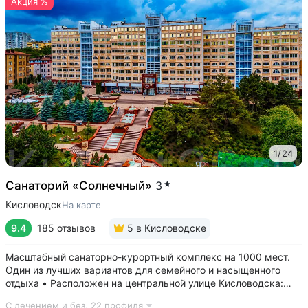
Акция %
1
/
24
Санаторий «Солнечный»
3
Кисловодск
На карте
9.4
185 отзывов
5
в Кисловодске
Масштабный санаторно-курортный комплекс на 1000 мест.
Один из лучших вариантов для семейного и насыщенного
отдыха • Расположен на центральной улице Кисловодска:
рядом цирк, до Курортного бульвара можно дойти
С лечением и без,
22 профиля