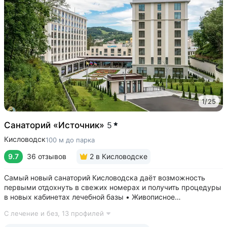
1
/
25
Санаторий «Источник»
5
Кисловодск
100 м до парка
9.7
36 отзывов
2
в Кисловодске
Самый новый санаторий Кисловодска даёт возможность
первыми отдохнуть в свежих номерах и получить процедуры
в новых кабинетах лечебной базы • Живописное
расположение в ущелье двух балок, рядом с Нарзанной
С лечение и без,
13 профилей
галереей и Каскадной лестницей • Свой выход в Курортный
парк, поблизости проходят маршруты...