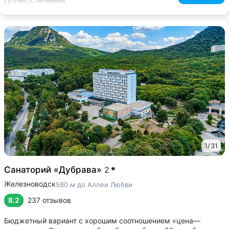
сут/чел, с лечением
1
/
31
Санаторий «Дубрава»
2
Железноводск
580 м до Аллеи Любви
8.2
237 отзывов
Бюджетный вариант с хорошим соотношением «цена—