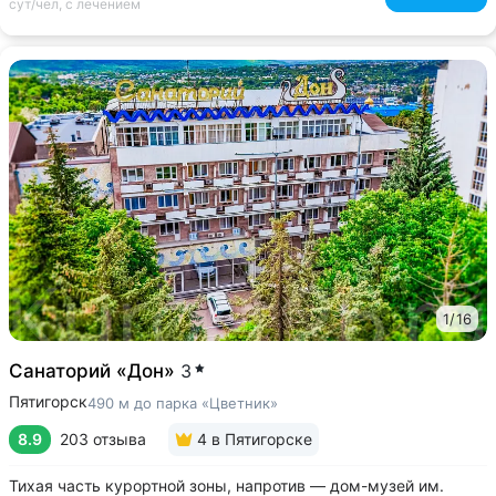
сут/чел, с лечением
1
/
16
Санаторий «Дон»
3
Пятигорск
490 м до парка «Цветник»
8.9
203 отзыва
4
в Пятигорске
Тихая часть курортной зоны, напротив — дом-музей им.