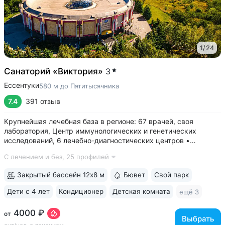
1
/
24
Санаторий «Виктория»
3
Ессентуки
580 м до Пятитысячника
7.4
391 отзыв
Крупнейшая лечебная база в регионе: 67 врачей, своя
лаборатория, Центр иммунологических и генетических
исследований, 6 лечебно-диагностических центров •
Расположен напротив Парка Победы в тихой части
С лечением и без,
25 профилей
Ессентуков. 18 минут прогулки до Грязелечебницы им.
Семашко и Курортного парка • На территории...
Закрытый бассейн 12х8 м
Бювет
Свой парк
Дети с 4 лет
Кондиционер
Детская комната
ещё 3
4000 ₽
от
Выбрать