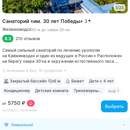
1
/
23
Санаторий «им. 30 лет Победы»
3
Железноводск
50 м до озера 30-ка
8.3
210 отзывов
Самый сильный санаторий по лечению урологии
на Кавминводах и один из ведущих в России • Расположен
на берегу озера 30’ка в окружении естественного леса.
Озеро названо так именно из-за близости к санаторию •
С лечением и без,
16 профилей
Озеро 30’ка — одна из главных достопримечательностей
Железноводска: пирсы с местами для...
Закрытый бассейн 12х6 м
Бювет
Дети с 4 лет
Кондиционер
Детская комната
Тренажерный зал
ещё 1
5750 ₽
от
Выбрать
сут/чел, с лечением
Уникально!