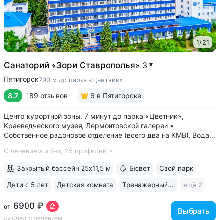
1
/
21
Санаторий «Зори Ставрополья»
3
Пятигорск
790 м до парка «Цветник»
8.7
189 отзывов
6
в Пятигорске
Центр курортной зоны. 7 минут до парка «Цветник»,
Краеведческого музея, Лермонтовской галереи •
Собственное радоновое отделение (всего два на КМВ). Вода
для радоновых ванн поступает напрямую из источника,
С лечением и без,
25 профилей
сохраняя все полезные свойства • Сероводородные ванны
с природным источником: минеральная...
Закрытый бассейн 25x11,5 м
Бювет
Свой парк
Дети с 5 лет
Детская комната
Тренажерный зал
ещё 2
6900 ₽
от
Выбрать
сут/чел, с лечением