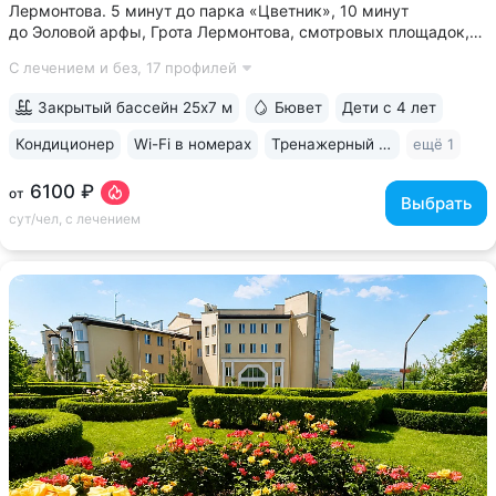
Лермонтова. 5 минут до парка «Цветник», 10 минут
до Эоловой арфы, Грота Лермонтова, смотровых площадок,
канатной дороги • Два бювета углекисло-сероводородной
С лечением и без,
17 профилей
минеральной воды № 29. Воду этого источника можно
попробовать только в санатории...
Закрытый бассейн 25х7 м
Бювет
Дети с 4 лет
Кондиционер
Wi-Fi в номерах
Тренажерный зал
ещё 1
6100 ₽
от
Выбрать
сут/чел, с лечением