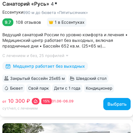
Санаторий «Русь»
4
Ессентуки
990 м до бювета «Пятитысячник»
9.7
108 отзывов
1
в Ессентуках
Ведущий санаторий России по уровню комфорта и лечения •
Медицинский центр работает без выходных, включая
праздничные дни • Бассейн 652 кв.м. (25×65 м)
с термотерапией, джакузи, каскадом и морской волной.
С лечением и без,
25 профилей
Глубина от 30 до 180 см, есть отдельная детская зона. Рядом
расположены закрытая терраса...
Медцентр работает без выходных
Закрытый бассейн 25х65 м
Шведский стол
Бювет
Свой парк
Дети с 1 года
Кондиционер
ещё 6
10 300 ₽
15%
01.06-06.09
от
Выбрать
сут/чел, с лечением