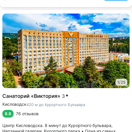
1
/
25
Санаторий «Виктория»
3
Кисловодск
420 м до Курортного Бульвара
8.8
76 отзывов
Центр Кисловодска. 8 минут до Курортного бульвара,
Нарзанной галереи, Курортного парка • Одна из самых