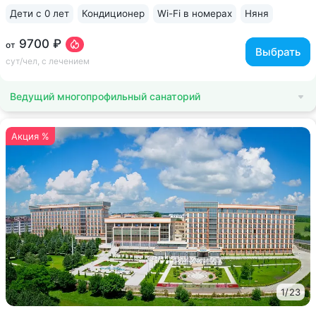
Дети с 0 лет
Кондиционер
Wi-Fi в номерах
Няня
ещё 6
9700 ₽
от
Выбрать
сут/чел, с лечением
Ведущий многопрофильный санаторий
Акция %
1
/
23