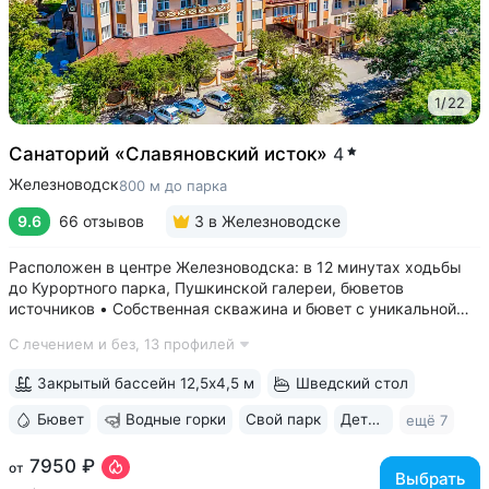
1
/
22
Санаторий «Славяновский исток»
4
Железноводск
800 м до парка
9.6
66 отзывов
3
в Железноводске
Расположен в центре Железноводска: в 12 минутах ходьбы
до Курортного парка, Пушкинской галереи, бюветов
источников • Собственная скважина и бювет с уникальной
минеральной водой № 61, которую можно попробовать
С лечением и без,
13 профилей
только здесь. Источник № 61 ессентукского типа показан для
лечения заболеваний...
Закрытый бассейн 12,5х4,5 м
Шведский стол
Бювет
Водные горки
Свой парк
Дети с 0 лет
ещё 7
7950 ₽
от
Выбрать