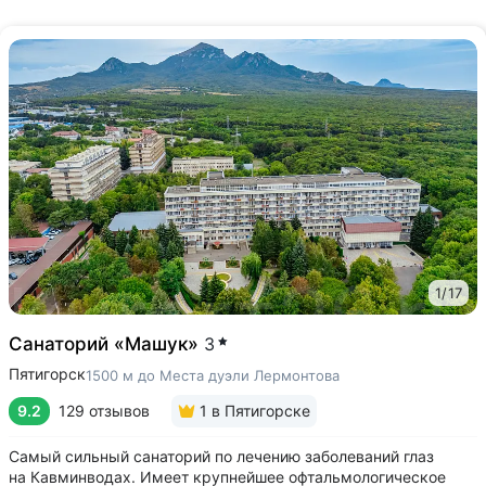
1
/
17
Санаторий «Машук»
3
Пятигорск
1500 м до Места дуэли Лермонтова
9.2
129 отзывов
1
в Пятигорске
Самый сильный санаторий по лечению заболеваний глаз
на Кавминводах. Имеет крупнейшее офтальмологическое