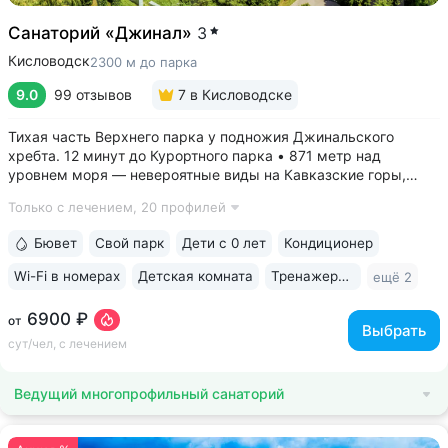
Санаторий «Джинал»
3
Кисловодск
2300 м до парка
9.0
99 отзывов
7
в Кисловодске
Тихая часть Верхнего парка у подножия Джинальского
хребта. 12 минут до Курортного парка • 871 метр над
уровнем моря ­— невероятные виды на Кавказские горы,
чистый воздух, тишина и уединение. На территории и рядом
Только с лечением,
20 профилей
расположены лучшие смотровые площадки Кисловодска •
Собственный бювет...
Бювет
Свой парк
Дети с 0 лет
Кондиционер
Wi-Fi в номерах
Детская комната
Тренажерный зал
ещё 2
6900 ₽
от
Выбрать
сут/чел, с лечением
Ведущий многопрофильный санаторий