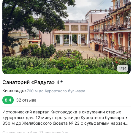
1
/
14
Санаторий «Радуга»
4
Кисловодск
760 м до Курортного бульвара
8.4
32 отзыва
Исторический квартал Кисловодска в окружении старых
курортных дач. 12 минут прогулки до Курортного бульвара •
350 м до Желябовского бювета № 23 с сульфатным нарзаном
• Камерный санаторий и спокойная атмосфера — всего 120
С лечением и без,
13 профилей