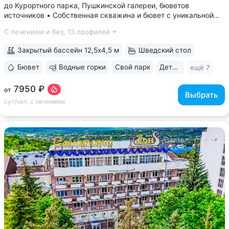
до Курортного парка, Пушкинской галереи, бюветов
источников • Собственная скважина и бювет с уникальной
минеральной водой № 61, которую можно попробовать
С лечением и без,
13 профилей
только здесь. Источник № 61 ессентукского типа показан для
лечения заболеваний...
Закрытый бассейн 12,5х4,5 м
Шведский стол
Бювет
Водные горки
Свой парк
Дети с 0 лет
ещё 7
7950 ₽
от
Выбрать
сут/чел, с лечением