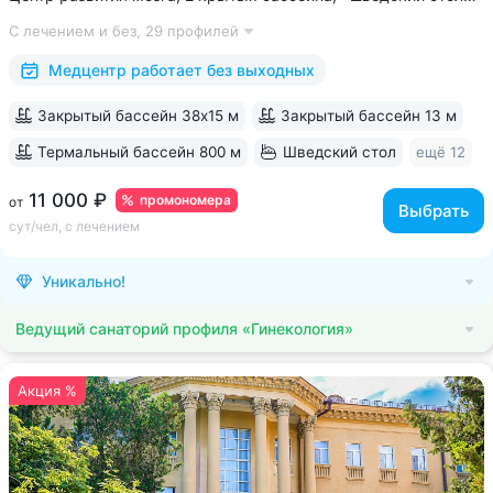
и детокс-зал, 24 программы лечения, EMS-тренировки,
С лечением и без,
29 профилей
большой спа-комплекс, вода «Легенда Кавказа» •
Расположен в уединенном...
Медцентр работает без выходных
Закрытый бассейн 38х15 м
Закрытый бассейн 13 м
Термальный бассейн 800 м
Шведский стол
ещё 12
11 000 ₽
промономера
от
Выбрать
сут/чел, с лечением
Уникально!
Ведущий санаторий профиля «Гинекология»
Акция %