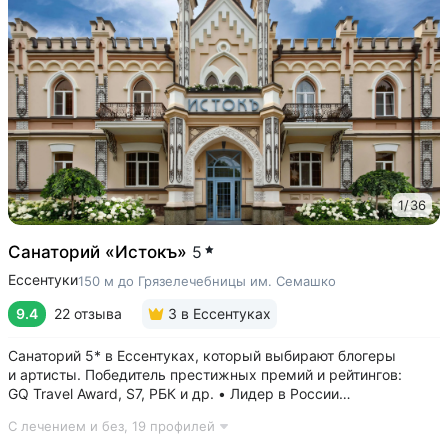
1
/
36
Санаторий «Истокъ»
5
Ессентуки
150 м до Грязелечебницы им. Семашко
9.4
22 отзыва
3
в Ессентуках
Санаторий 5* в Ессентуках, который выбирают блогеры
и артисты. Победитель престижных премий и рейтингов:
GQ Travel Award, S7, РБК и др. • Лидер в России
по аппаратной косметологии: массаж ICOONE, лечение
С лечением и без,
19 профилей
целлюлита и вен «Эндосфера», коррекция фигуры Tesla