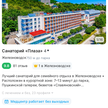
1
/
16
Санаторий «Плаза»
4
Железноводск
750 м до парка
9.8
81 отзыв
1
в Железноводске
Лучший санаторий для семейного отдыха в Железноводске •
Расположен в курортной зоне: 7–13 минут до парка,
Пушкинской галереи, бюветов «Славяновский»
и «Смирновский» • Собственный бювет с минеральной водой
С лечением и без,
23 профиля
«Славяновская» • Все в одном здании: не нужно выходить
на улицу, чтобы получить лечение,...
Медцентр работает без выходных