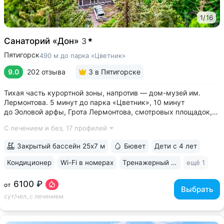
1
/
16
Санаторий «Дон»
3
Пятигорск
490 м до парка «Цветник»
9.0
202 отзыва
3
в Пятигорске
Тихая часть курортной зоны, напротив — дом-музей им.
Лермонтова. 5 минут до парка «Цветник», 10 минут
до Эоловой арфы, Грота Лермонтова, смотровых площадок,
канатной дороги • Два бювета углекисло-сероводородной
С лечением и без,
17 профилей
минеральной воды № 29. Воду этого источника можно
попробовать только в санатории...
Закрытый бассейн 25х7 м
Бювет
Дети с 4 лет
Кондиционер
Wi-Fi в номерах
Тренажерный зал
ещё 1
6100 ₽
от
Выбрать
сут/чел, с лечением