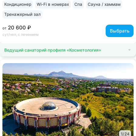
Former, безинъекционная мезотерапия...
Кондиционер
Wi-Fi в номерах
Спа
Сауна / хаммам
Тренажерный зал
20 600 ₽
от
Выбрать
сут/чел, с лечением
Ведущий санаторий профиля «Косметология»
1
/
24