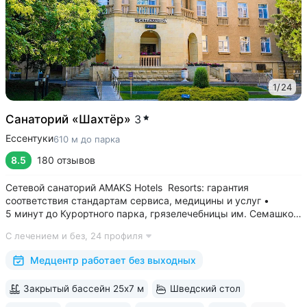
1
/
24
Санаторий «Шахтёр»
3
Ессентуки
610 м до парка
8.5
180 отзывов
Сетевой санаторий AMAKS Hotels Resorts: гарантия
соответствия стандартам сервиса, медицины и услуг •
5 минут до Курортного парка, грязелечебницы им. Семашко,
парка Победы • 3 минуты до бювета 4/33 с минеральной
С лечением и без,
24 профиля
водой Ессентуки № 4 и № 17 • Главный корпус
«Центральный» — историческое здание...
Медцентр работает без выходных
Закрытый бассейн 25х7 м
Шведский стол