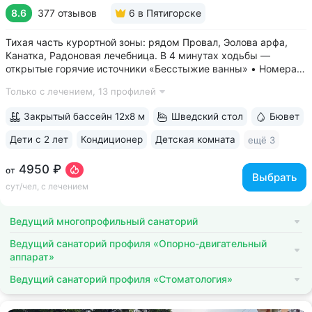
8.6
377 отзывов
6
в Пятигорске
Тихая часть курортной зоны: рядом Провал, Эолова арфа,
Канатка, Радоновая лечебница. В 4 минутах ходьбы —
открытые горячие источники «Бесстыжие ванны» • Номера
с видом на лес или панораму Пятигорска. В ясную погоду
Только с лечением,
13 профилей
виден Эльбрус и Кавказский хребет. Есть номера с балконом
• Основной корпус...
Закрытый бассейн 12х8 м
Шведский стол
Бювет
Дети с 2 лет
Кондиционер
Детская комната
ещё 3
4950 ₽
от
Выбрать
сут/чел, с лечением
Ведущий многопрофильный санаторий
Ведущий санаторий профиля «Опорно-двигательный
аппарат»
Ведущий санаторий профиля «Стоматология»