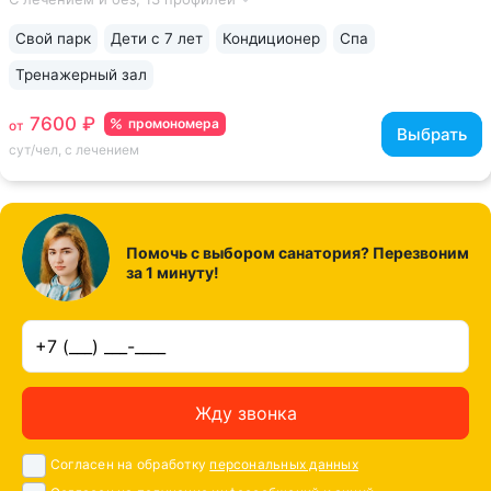
мест • Комфортные номера отельного типа. Есть номера
с уютными балконами...
Свой парк
Дети с 7 лет
Кондиционер
Спа
Тренажерный зал
7600 ₽
промономера
от
Выбрать
сут/чел, с лечением
Помочь с выбором санатория? Перезвоним
за 1 минуту!
Жду звонка
Согласен на обработку
персональных данных