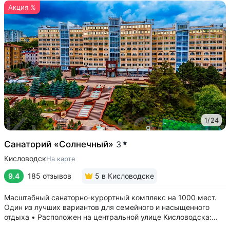
Акция %
1
/
24
Санаторий «Солнечный»
3
Кисловодск
На карте
9.4
185 отзывов
5
в Кисловодске
Масштабный санаторно-курортный комплекс на 1000 мест.
Один из лучших вариантов для семейного и насыщенного
отдыха • Расположен на центральной улице Кисловодска:
рядом цирк, до Курортного бульвара можно дойти