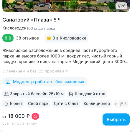
1
/
26
Санаторий «Плаза»
5
Кисловодск
100 м до парка
9.6
38 отзывов
3
в Кисловодске
Живописное расположение в средней части Курортного
парка на высоте более 1000 м: вокруг лес, чистый горный
воздух, красивые виды на горы • Медицинский центр 3000
кв.м. В штате 43 врача и 220 медспециалистов высокой
С лечением и без,
25 профилей
квалификации • Более 1000 видов диагностики и ДНК-
исследований. Есть диагностика...
Медцентр работает без выходных
Закрытый бассейн 25x10 м
Шведский стол
Бювет
Свой парк
Дети с 0 лет
Кондиционер
ещё 8
18 000 ₽
от
Выбрать
сут/чел, с лечением