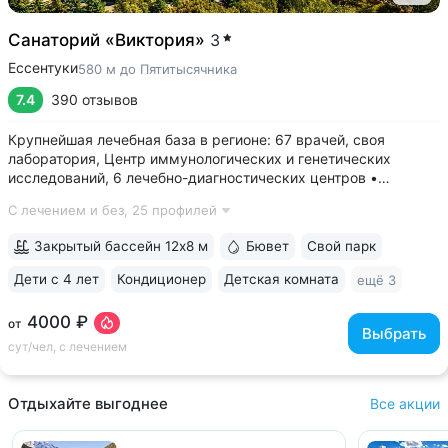
Санаторий «Виктория»
3
Ессентуки
580 м до Пятитысячника
7.4
390 отзывов
Крупнейшая лечебная база в регионе: 67 врачей, своя
лаборатория, Центр иммунологических и генетических
исследований, 6 лечебно-диагностических центров •
Расположен напротив Парка Победы в тихой части
С лечением и без,
25 профилей
Ессентуков. 18 минут прогулки до Грязелечебницы им.
Семашко и Курортного парка • На территории...
Закрытый бассейн 12х8 м
Бювет
Свой парк
Дети с 4 лет
Кондиционер
Детская комната
ещё 3
4000 ₽
от
Выбрать
сут/чел, с лечением
Отдыхайте выгоднее
Все акции