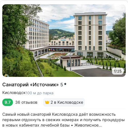
1
/
25
Санаторий «Источник»
5
Кисловодск
100 м до парка
9.7
36 отзывов
2
в Кисловодске
Самый новый санаторий Кисловодска даёт возможность
первыми отдохнуть в свежих номерах и получить процедуры
в новых кабинетах лечебной базы • Живописное