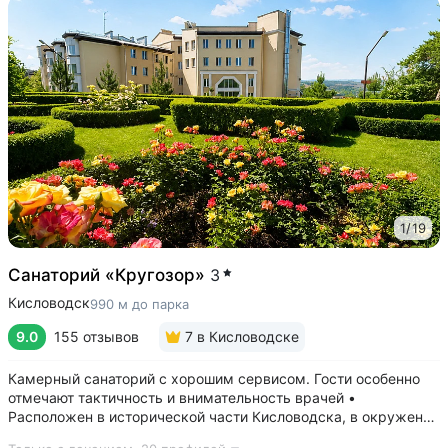
1
/
19
Санаторий «Кругозор»
3
Кисловодск
990 м до парка
9.0
155 отзывов
7
в Кисловодске
Камерный санаторий с хорошим сервисом. Гости особенно
отмечают тактичность и внимательность врачей •
Расположен в исторической части Кисловодска, в окружении
старых курортных дач. 10–17 минут прогулки до Каскадной