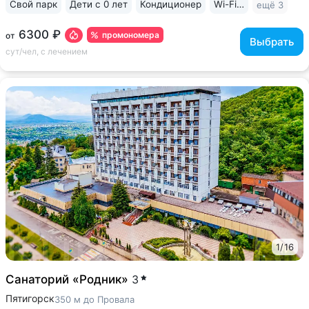
Свой парк
Дети с 0 лет
Кондиционер
Wi-Fi в номерах
ещё 3
6300 ₽
промономера
от
Выбрать
сут/чел, с лечением
1
/
16
Санаторий «Родник»
3
Пятигорск
350 м до Провала