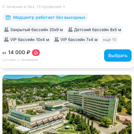
расположение в ущелье двух балок, рядом с Нарзанной
С лечение и без,
13 профилей
галереей и Каскадной лестницей • Свой выход в Курортный
парк, поблизости проходят маршруты...
Медцентр работает без выходных
Закрытый бассейн 20х9 м
Детский бассейн 8х5 м
VIP бассейн 10х4 м
VIP бассейн 7х4 м
ещё 10
14 000 ₽
от
Выбрать
сут/чел, с лечением