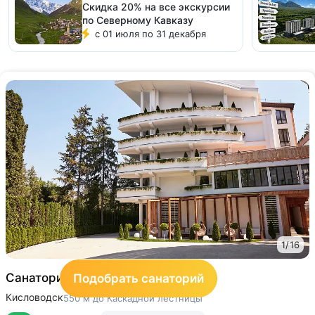
Скидка 20% на все экскурсии
по Северному Кавказу
с 01 июля по 31 декабря
1
/
16
Санаторий «Майерведа»
5
Подобрать санаторий
Кисловодск
550 м до Каскадной лестницы