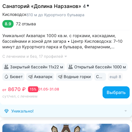
Санаторий «Долина Нарзанов»
4
Кисловодск
610 м до Курортного бульвара
8.9
72 отзыва
Уникально! Аквапарк 1000 кв.м. с горками, каскадами,
бассейнами и зоной для загара • Центр Кисловодска: 7–10
минут до Курортного парка и бульвара, Филармонии,
Нарзанной галереи • Бювет с минеральной водой двух
С лечением и без,
17 профилей
курортов: «Ессентуки-4» и «Славяновская» (Железноводск).
8–12 минут до бюветов...
Закрытый бассейн 11х22 м
Открытый бассейн 1000 м
Бювет
Аквапарк
Водные горки
Свой парк
ещё 8
8670 ₽
15%
01.05-31.08
от
Выбрать
сут/чел, с лечением
Уникально!