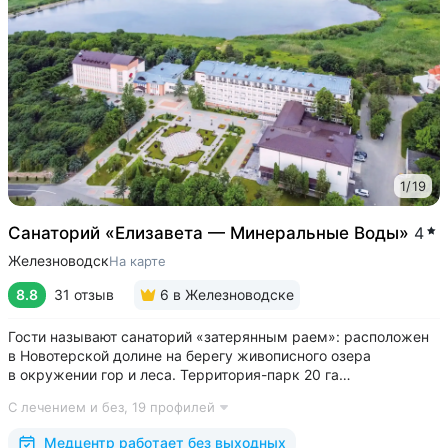
1
/
19
Cанаторий «Елизавета — Минеральные Воды»
4
Железноводск
На карте
8.8
31 отзыв
6
в Железноводске
Гости называют санаторий «затерянным раем»: расположен
в Новотерской долине на берегу живописного озера
в окружении гор и леса. Территория-парк 20 га
с терренкуром (4 км), скверами, велодорожками, фотозоной,
С лечением и без,
19 профилей
живописным храмом «Нерушимая стена» • Обустроенная
набережная озера с зонами отдыха и...
Медцентр работает без выходных