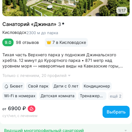
1
/
17
Санаторий «Джинал»
3
Кисловодск
2300 м до парка
9.0
98 отзывов
7
в Кисловодске
Тихая часть Верхнего парка у подножия Джинальского
хребта. 12 минут до Курортного парка • 871 метр над
уровнем моря ­— невероятные виды на Кавказские горы,
чистый воздух, тишина и уединение. На территории и рядом
Только с лечением,
20 профилей
расположены лучшие смотровые площадки Кисловодска •
Собственный бювет...
Бювет
Свой парк
Дети с 0 лет
Кондиционер
Wi-Fi в номерах
Детская комната
Тренажерный зал
ещё 2
6900 ₽
от
Выбрать
сут/чел, с лечением
Ведущий многопрофильный санаторий