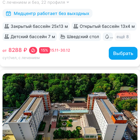
С лечением и без,
22 профиля
за 15 минут • Бесплатный трансфер до Курортного парка
и основных достопримечательностей...
Медцентр работает без выходных
Закрытый бассейн 25х13 м
Открытый бассейн 13x4 м
Детский бассейн 7 м
Шведский стол
Бювет
ещё 8
8288 ₽
15%
15.11-30.12
от
Выбрать
сут/чел, с лечением