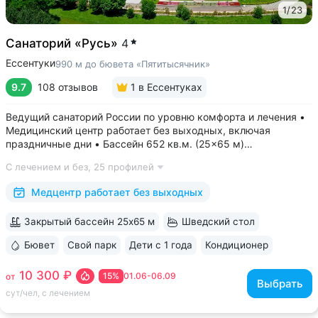
1
/
23
Санаторий «Русь»
4
Ессентуки
990 м до бювета «Пятитысячник»
9.7
108 отзывов
1
в Ессентуках
Ведущий санаторий России по уровню комфорта и лечения •
Медицинский центр работает без выходных, включая
праздничные дни • Бассейн 652 кв.м. (25×65 м)
с термотерапией, джакузи, каскадом и морской волной.
С лечением и без,
25 профилей
Глубина от 30 до 180 см, есть отдельная детская зона. Рядом
расположены закрытая терраса...
Медцентр работает без выходных
Закрытый бассейн 25х65 м
Шведский стол
Бювет
Свой парк
Дети с 1 года
Кондиционер
ещё 6
10 300 ₽
15%
01.06-06.09
от
Выбрать
сут/чел, с лечением