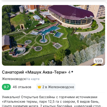
1
/
23
Санаторий «Машук Аква-Терм»
4
Железноводск
На карте
9.7
46 отзывов
2
в Железноводске
Уникально! Открытые бассейны с горячими источниками
«Итальянские термы, парк 12,5 га с озером, 6 видов бань,
Центр развития мозга, 2 крытых бассейна, «шведский стол»