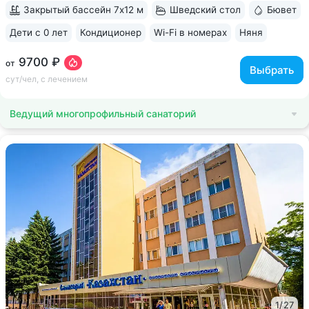
Закрытый бассейн 7х12 м
Шведский стол
Бювет
Дети с 0 лет
Кондиционер
Wi-Fi в номерах
Няня
ещё 6
9700 ₽
от
Выбрать
сут/чел, с лечением
Ведущий многопрофильный санаторий
1
/
27