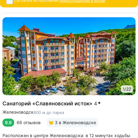
Согласен на получение
инфосообщений и акций
1
/
22
Санаторий «Славяновский исток»
4
Железноводск
800 м до парка
9.6
66 отзывов
3
в Железноводске
Расположен в центре Железноводска: в 12 минутах ходьбы