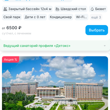
Закрытый бассейн 12х4 м
Шведский стол
Бювет
Свой парк
Дети с 0 лет
Кондиционер
Wi-Fi в номерах
ещё 3
6500 ₽
от
Выбрать
сут/чел, с лечением
Ведущий санаторий профиля «Детокс»
Акция %