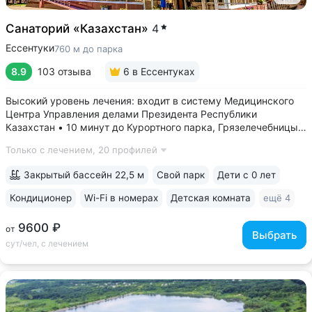
Санаторий «Казахстан»
4
Ессентуки
760 м до парка
8.9
103 отзыва
6
в Ессентуках
Высокий уровень лечения: входит в систему Медицинского
Центра Управления делами Президента Республики
Казахстан • 10 минут до Курортного парка, Грязелечебницы
им. Семашко, бювета источников «Ессентуки 4»
Только с лечением,
20 профилей
и «Ессентуки-Новая» • Санаторий с восточным колоритом
в интерьерах. Во всех номерах...
Закрытый бассейн 22,5 м
Свой парк
Дети с 0 лет
Кондиционер
Wi-Fi в номерах
Детская комната
ещё 4
9600 ₽
от
Выбрать
сут/чел, с лечением