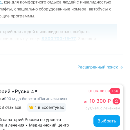
д
,
где для комфортного отдыха людей с инвалидностью
лифты, специально оборудованные номера, автобусы с
ующие программы.
торий для людей с инвалидностью, выбрать
ронировать путевку:
8 800 700-15-77
. Звонок и
Расширенный поиск →
орий «Русь»
4
01.06-06.09
15%
ки
990 м до бювета «Пятитысячник»
10 300 ₽
от
08 отзывов
1
в Ессентуках
сут/чел, с лечением
 санаторий России по уровню
Выбрать
а и лечения • Медицинский центр