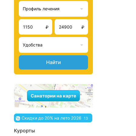
Профиль лечения
₽
₽
Удобства
Найти
Санатории на карте
Скидки до 20% на лето 2026
13
Курорты