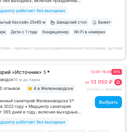
т без выходных, включая праздничные
ассейн 652 кв.м. (25×65 м)
дцентр работает без выходных
терапией, джакузи, каскадом
ой волной. Глубина от 30 до 180 см,
ытый бассейн 25х65 м
Шведский стол
Бювет
дельная детская зона. Рядом
жены закрытая терраса...
арк
Дети с 1 года
Кондиционер
Wi-Fi в номерах
ссейн, парковка, хорошая развлекательная программа, детская
орий «Источник»
5
12.05-19.09
10%
оводск
50 м до парка
13 050 ₽
от
0 отзывов
4
в Железноводске
сут/чел, с лечением
енный санаторий Железноводска 5*.
Выбрать
в 2022 году • Медцентр санатория
т 365 дней в году, включая выходные
ники • Центр курортной зоны: в шаговой
дцентр работает без выходных
ости курортный парк, Пушкинская
, бюветы «Славяновский»