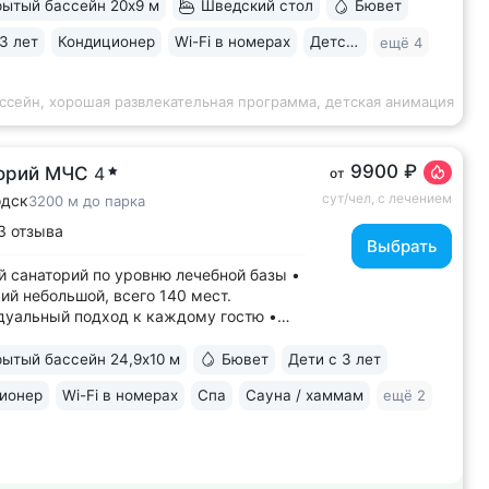
ытый бассейн 20х9 м
Шведский стол
Бювет
новский», бальнеогрязелечебница,
ая...
3 лет
Кондиционер
Wi-Fi в номерах
Детская комната
ещё 4
ссейн, хорошая развлекательная программа, детская анимация
9900 ₽
орий МЧС
4
от
сут/чел, с лечением
одск
3200 м до парка
3 отзыва
Выбрать
 санаторий по уровню лечебной базы •
ий небольшой, всего 140 мест.
уальный подход к каждому гостю •
енный санаторий c собственными
ами КТ, МРТ, рентгена • Уникальный
ытый бассейн 24,9х10 м
Бювет
Дети с 3 лет
ерный комплекс CON-TREX (Германия)
ионер
Wi-Fi в номерах
Спа
Сауна / хаммам
ещё 2
гностики и реабилитации опорно-
ьного...