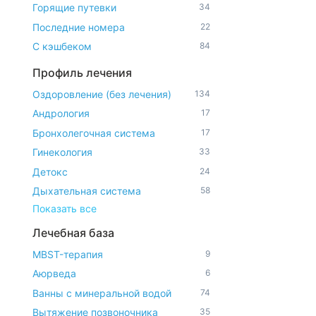
Горящие путевки
34
Последние номера
22
С кэшбеком
84
Профиль лечения
Оздоровление (без лечения)
134
Андрология
17
Бронхолегочная система
17
Гинекология
33
Детокс
24
Дыхательная система
58
Показать все
Лечебная база
MBST-терапия
9
Аюрведа
6
Ванны с минеральной водой
74
Вытяжение позвоночника
35