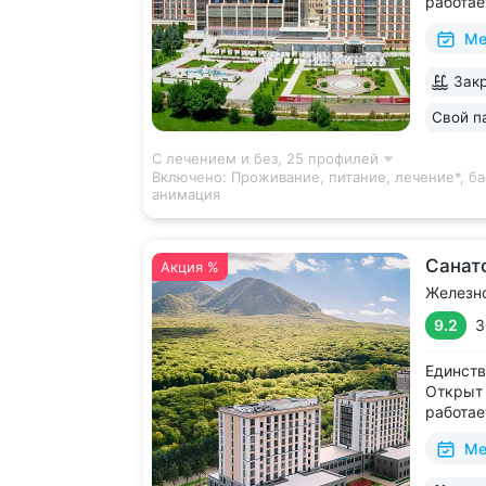
работае
дни • Б
Ме
с термо
и морск
Закр
есть от
располо
Свой п
ещё 5
С лечением и без,
25 профилей
Включено:
Проживание, питание, лечение*, ба
анимация
Санат
Акция %
Железн
9.2
3
Единств
Открыт 
работае
и празд
Ме
доступн
галерея