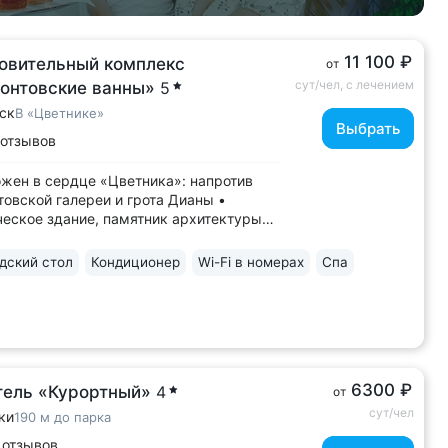
11 100 ₽
овительный комплекс
от
сут/чел, с лечением
онтовские ванны»
5
ск
В «Цветнике»
Выбрать
 отзывов
жен в сердце «Цветника»: напротив
овской галереи и грота Дианы •
еское здание, памятник архитектуры
19 века. Одна из главных
имечательностей Пятигорска •
ский стол
Кондиционер
Wi-Fi в номерах
Спа
и ванн принимал процедуры поэт М.Ю.
ов. Об этом сохранилась запись
орском архиве •...
6300 ₽
тель «Курортный»
4
от
сут/чел
ки
190 м до парка
 отзывов