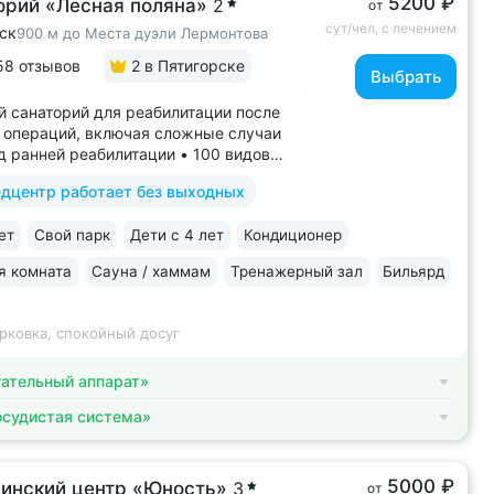
5200 ₽
орий «Лесная поляна»
2
от
сут/чел, с лечением
ск
900 м до Места дуэли Лермонтова
58 отзывов
2
в Пятигорске
Выбрать
 санаторий для реабилитации после
 операций, включая сложные случаи
д ранней реабилитации • 100 видов
й на медицинскую деятельность, более
дцентр работает без выходных
дов медуслуг и процедур • Доступная
ля гостей на колясках: в номерах,
ет
Свой парк
Дети с 4 лет
Кондиционер
итории, в столовой • Расположен...
я комната
Сауна / хаммам
Тренажерный зал
Бильярд
рковка, спокойный досуг
ательный аппарат»
осудистая система»
5000 ₽
инский центр «Юность»
3
от