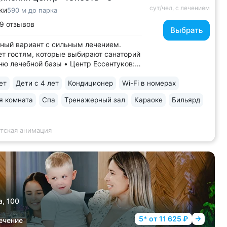
сут/чел, с лечением
ки
590 м до парка
9 отзывов
Выбрать
ый вариант с сильным лечением.
т гостям, которые выбирают санаторий
ню лечебной базы • Центр Ессентуков:
ут прогулки до Курортного парка,
ного зала им. Шаляпина, галереи
ет
Дети с 4 лет
Кондиционер
Wi-Fi в номерах
ка № 17, ж/д вокзала • Более 60 лет
я комната
Спа
Тренажерный зал
Караоке
Бильярд
изы в реабилитации и санаторно-
ом...
етская анимация
а, 100
5* от 11 625 ₽
ечение