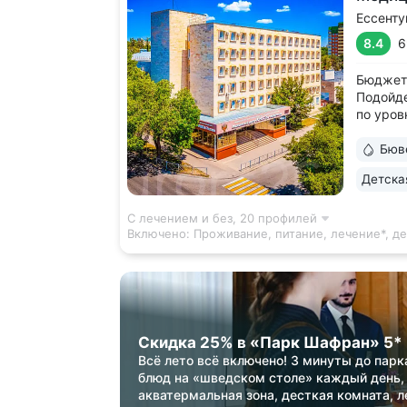
Ессенту
8.4
6
Бюджетн
Подойде
по уров
3–7 мин
концерт
Бюв
Источни
Детска
эксперт
курортн
С лечением и без,
20 профилей
Включено:
Проживание, питание, лечение*, д
Скидка 25% в «Парк Шафран» 5*
Всё лето всё включено! 3 минуты до парк
блюд на «шведском столе» каждый день,
акватермальная зона, десткая комната, л