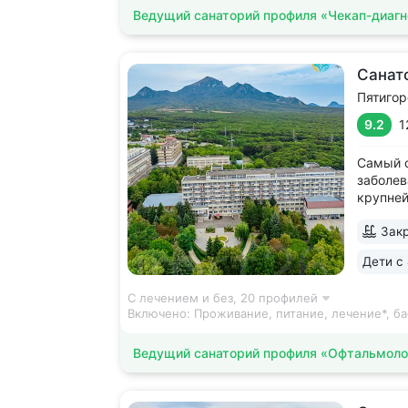
Ведущий санаторий профиля «Чекап-диагн
Санат
Пятигор
9.2
1
Самый с
заболев
крупней
Уединен
Закр
В пешей
смотров
Дети с 
терренк
станция.
С лечением и без,
20 профилей
Включено:
Проживание, питание, лечение*, ба
Ведущий санаторий профиля «Офтальмоло