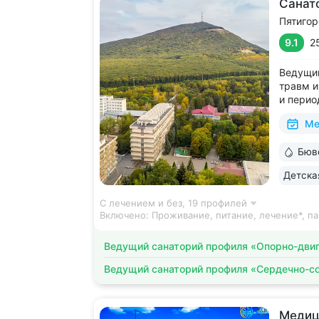
Санат
Пятигор
9.1
2
Ведущий
травм и
и перио
лицензи
Ме
2500 ви
среда д
Бюв
на терр
Детска
С лечением и без,
19 профилей
Включено:
Проживание, питание, лечение*, па
Ведущий санаторий профиля «Опорно-двиг
Ведущий санаторий профиля «Сердечно-с
Медиц