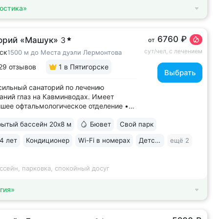
остика»
6760 ₽
орий «Машук»
3
от
сут/чел, с лечением
ск
1500 м до Места дуэли Лермонтова
29 отзывов
1
в Пятигорске
Выбрать
ильный санаторий по лечению
аний глаз на Кавминводах. Имеет
шее офтальмологическое отделение •
ное расположение у подножия Машука.
ытый бассейн 20х8 м
Бювет
Свой парк
 доступности: Место дуэли Лермонтова,
ая площадка Ворота любви, начало
4 лет
Кондиционер
Wi-Fi в номерах
Детская комната
ещё 2
ура вокруг Машука. В 5 минутах ж/д
..
ссейн, парковка, спокойный досуг
гия»