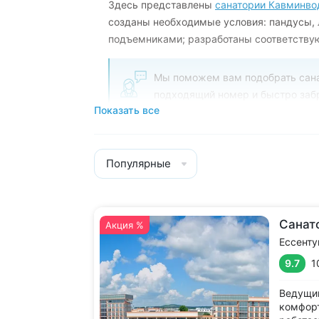
Здесь представлены
санатории Кавминво
созданы необходимые условия: пандусы, 
подъемниками; разработаны соответств
Мы поможем вам подобрать сана
подходящий номер и быстро заб
Показать все
консультация бесплатны.
Популярные
Санат
Акция %
Ессенту
9.7
1
Ведущий
комфорт