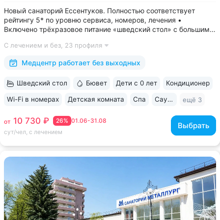
Новый санаторий Ессентуков. Полностью соответствует
рейтингу 5* по уровню сервиса, номеров, лечения •
Включено трёхразовое питание «шведский стол» с большим
выбором блюд. Один из лучших вариантов по питанию
С лечением и без,
23 профиля
в Ессентуках • Центр Курортной зоны: 3 минуты
до Курортного парка и Грязелечебницы им....
Медцентр работает без выходных
Шведский стол
Бювет
Дети с 0 лет
Кондиционер
Wi-Fi в номерах
Детская комната
Спа
Сауна / хаммам
ещё 3
10 730 ₽
26%
01.06-31.08
от
Выбрать
сут/чел, с лечением