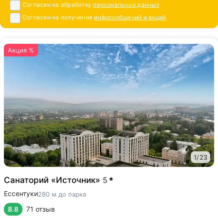
Согласен на обработку
персональных данных
Согласен на получение
инфосообщений и акций
Акция %
1
/
23
Санаторий «Источник»
5
Ессентуки
280 м до парка
8.8
71 отзыв