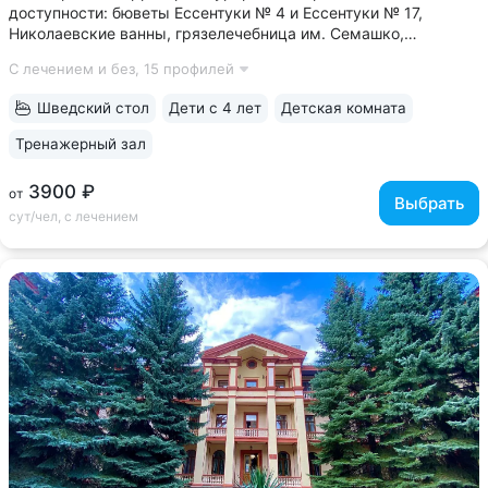
доступности: бюветы Ессентуки № 4 и Ессентуки № 17,
Николаевские ванны, грязелечебница им. Семашко,
концертный зал им. Шаляпина • Бюджетные цены за счет
С лечением и без,
15 профилей
номеров с базовым комфортом. Хороший выбор, если
в приоритете качественное лечение,...
Шведский стол
Дети с 4 лет
Детская комната
Тренажерный зал
3900 ₽
от
Выбрать
сут/чел, с лечением