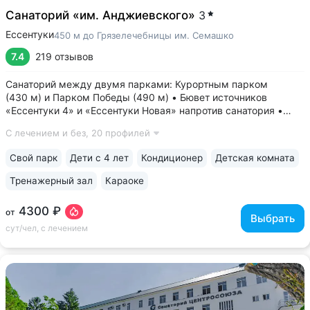
Санаторий «им. Анджиевского»
3
Ессентуки
450 м до Грязелечебницы им. Семашко
7.4
219 отзывов
Санаторий между двумя парками: Курортным парком
(430 м) и Парком Победы (490 м) • Бювет источников
«Ессентуки 4» и «Ессентуки Новая» напротив санатория •
Один из старейших санаториев курорта, работает с 1930 года
С лечением и без,
20 профилей
• Включено трёхразовое питание «меню—заказ». 7 видов
диет. 90% отзывов гостей...
Свой парк
Дети с 4 лет
Кондиционер
Детская комната
Тренажерный зал
Караоке
4300 ₽
от
Выбрать
сут/чел, с лечением