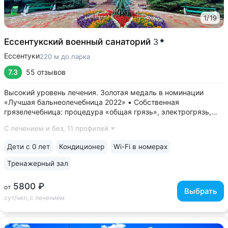
1
/
19
Ессентукский военный санаторий
3
Ессентуки
220 м до парка
7.3
55 отзывов
Высокий уровень лечения. Золотая медаль в номинации
«Лучшая бальнеолечебница 2022» • Собственная
грязелечебница: процедура «общая грязь», электрогрязь,
грязевые аппликации, тампоны • Единственный санаторий
С лечением и без,
11 профилей
Кавминвод, где есть лечебные барокамеры двух видов —
гипербарическая и нормоксическая •...
Дети с 0 лет
Кондиционер
Wi-Fi в номерах
Тренажерный зал
5800 ₽
от
Выбрать
сут/чел, с лечением