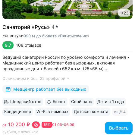
1
/
23
Санаторий «Русь»
4
Ессентуки
990 м до бювета «Пятитысячник»
9.7
108 отзывов
Ведущий санаторий России по уровню комфорта и лечения •
Медицинский центр работает без выходных, включая
праздничные дни • Бассейн 652 кв.м. (25×65 м)
с термотерапией, джакузи, каскадом и морской волной.
С лечением и без,
25 профилей
Глубина от 30 до 180 см, есть отдельная детская зона. Рядом
расположены закрытая терраса...
Медцентр работает без выходных
Шведский стол
Бювет
Свой парк
Дети с 1 года
Кондиционер
Wi-Fi в номерах
Детская комната
ещё 4
10 200 ₽
15%
01.06-06.09
от
Выбрать
сут/чел, с лечением