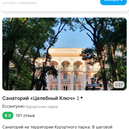
сут/чел, с лечением
1
/
27
Санаторий «Целебный Ключ»
2
Ессентуки
В Курортном парке
8.0
191 отзыв
Санаторий на территории Курортного парка. В шаговой