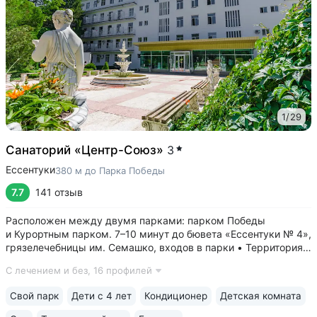
1
/
29
Санаторий «Центр-Союз»
3
Ессентуки
380 м до Парка Победы
7.7
141 отзыв
Расположен между двумя парками: парком Победы
и Курортным парком. 7–10 минут до бювета «Ессентуки № 4»,
грязелечебницы им. Семашко, входов в парки • Территория
санатория — парк 5 га с собственными терренкурами,
С лечением и без,
16 профилей
фонтанами, скульптурами, беседками и уличными
тренажёрами • Крытый бассейн...
Свой парк
Дети с 4 лет
Кондиционер
Детская комната