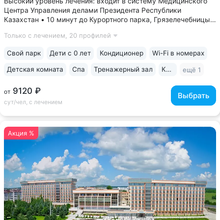
Высокий уровень лечения: входит в систему Медицинского
Центра Управления делами Президента Республики
Казахстан • 10 минут до Курортного парка, Грязелечебницы
им. Семашко, бювета источников «Ессентуки 4»
Только с лечением,
20 профилей
и «Ессентуки-Новая» • Санаторий с восточным колоритом
в интерьерах. Во всех номерах...
Свой парк
Дети с 0 лет
Кондиционер
Wi-Fi в номерах
Детская комната
Спа
Тренажерный зал
Караоке
ещё 1
9120 ₽
от
Выбрать
сут/чел, с лечением
Акция %