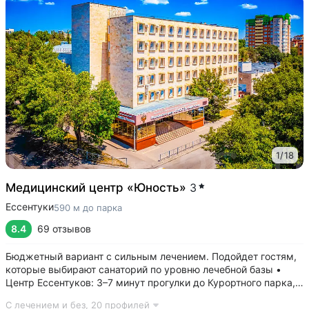
1
/
18
Медицинский центр «Юность»
3
Ессентуки
590 м до парка
8.4
69 отзывов
Бюджетный вариант с сильным лечением. Подойдет гостям,
которые выбирают санаторий по уровню лечебной базы •
Центр Ессентуков: 3–7 минут прогулки до Курортного парка,
концертного зала им. Шаляпина, галереи Источника № 17, ж/д
С лечением и без,
20 профилей
вокзала • Более 60 лет экспертизы в реабилитации