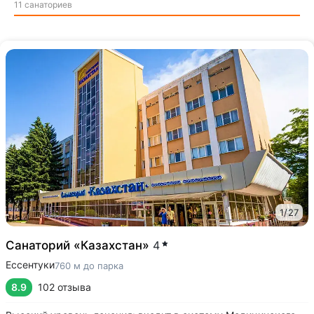
11 санаториев
1
/
27
Санаторий «Казахстан»
4
Ессентуки
760 м до парка
8.9
102 отзыва