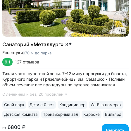
1
/
14
Санаторий «Металлург»
3
Ессентуки
970 м до парка
9.1
127 отзывов
Тихая часть курортной зоны. 7–12 минут прогулки до бювета,
Курортного парка и Грязелечебницы им. Семашко • Полный
объем лечения: все процедуры по путевке заменяются
на другие при наличии противопоказаний • В цену базовой
С лечением и без,
20 профилей
путевки включены дорогие процедуры: эндоскопические
исследования,...
Свой парк
Дети с 0 лет
Кондиционер
Wi-Fi в номерах
Детская комната
Тренажерный зал
Караоке
Бильярд
6800 ₽
от
Выбрать