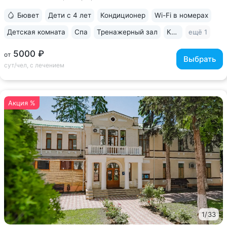
и санаторно-курортном...
Бювет
Дети с 4 лет
Кондиционер
Wi-Fi в номерах
Детская комната
Спа
Тренажерный зал
Караоке
ещё 1
5000 ₽
от
Выбрать
сут/чел, с лечением
Акция %
1
/
33