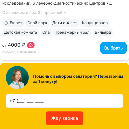
исследований, 6 лечебно-диагностических центров •
Расположен напротив Парка Победы в тихой части
С лечением и без,
25 профилей
Ессентуков. 18 минут прогулки до Грязелечебницы им.
Семашко и Курортного парка • На территории...
Бювет
Свой парк
Дети с 4 лет
Кондиционер
Детская комната
Спа
Тренажерный зал
Бильярд
4000 ₽
от
Выбрать
сут/чел, с лечением
Помочь с выбором санатория? Перезвоним
за 1 минуту!
Жду звонка