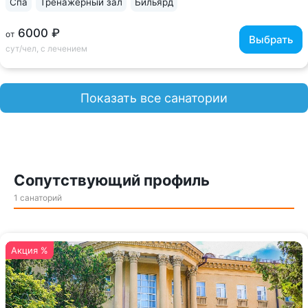
Спа
Тренажерный зал
Бильярд
6000 ₽
от
Выбрать
сут/чел, с лечением
Показать все санатории
Сопутствующий профиль
1 санаторий
Акция %