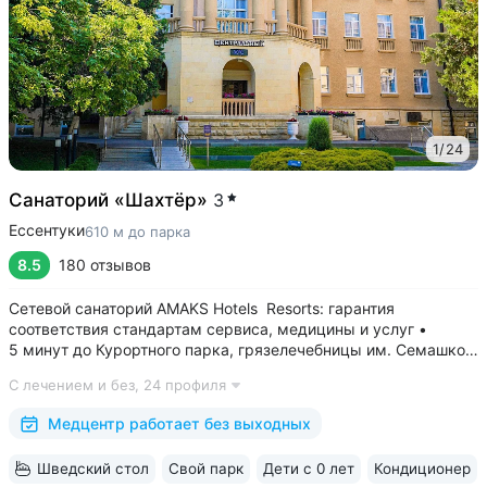
1
/
24
Санаторий «Шахтёр»
3
Ессентуки
610 м до парка
8.5
180 отзывов
Сетевой санаторий AMAKS Hotels Resorts: гарантия
соответствия стандартам сервиса, медицины и услуг •
5 минут до Курортного парка, грязелечебницы им. Семашко,
парка Победы • 3 минуты до бювета 4/33 с минеральной
С лечением и без,
24 профиля
водой Ессентуки № 4 и № 17 • Главный корпус
«Центральный» — историческое здание...
Медцентр работает без выходных
Шведский стол
Свой парк
Дети с 0 лет
Кондиционер