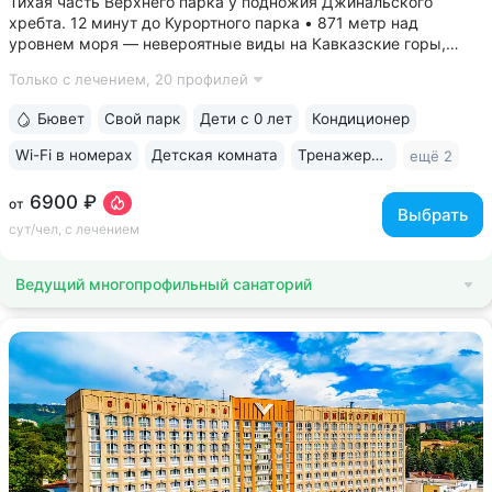
Тихая часть Верхнего парка у подножия Джинальского
хребта. 12 минут до Курортного парка • 871 метр над
уровнем моря ­— невероятные виды на Кавказские горы,
чистый воздух, тишина и уединение. На территории и рядом
Только с лечением,
20 профилей
расположены лучшие смотровые площадки Кисловодска •
Собственный бювет...
Бювет
Свой парк
Дети с 0 лет
Кондиционер
Wi-Fi в номерах
Детская комната
Тренажерный зал
ещё 2
6900 ₽
от
Выбрать
сут/чел, с лечением
Ведущий многопрофильный санаторий