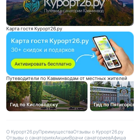
Карта гостя Курорт26.ру
Путеводители по Кавминводам от местных жителей
Гид по Кисловодску
Гид по Пятигорску
О Курорт26.ру
Преимущества
Отзывы о Курорт26.ру
Отзывы о санаториях
Акции
Врачи санаториев
Афиша