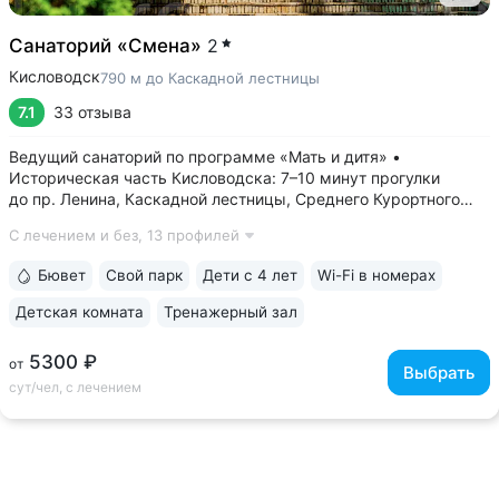
Санаторий «Смена»
2
Кисловодск
790 м до Каскадной лестницы
7.1
33 отзыва
Ведущий санаторий по программе «Мать и дитя» •
Историческая часть Кисловодска: 7–10 минут прогулки
до пр. Ленина, Каскадной лестницы, Среднего Курортного
парка • Бювет с минеральной водой двух курортов:
С лечением и без,
13 профилей
«Ессентуки-4» и «Славяновская» (Железноводск). Бюветы
с минеральной водой Кисловодска...
Бювет
Свой парк
Дети с 4 лет
Wi-Fi в номерах
Детская комната
Тренажерный зал
5300 ₽
от
Выбрать
сут/чел, с лечением