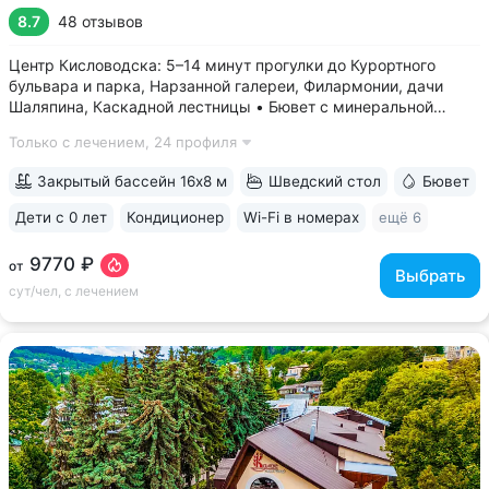
8.7
48 отзывов
Центр Кисловодска: 5–14 минут прогулки до Курортного
бульвара и парка, Нарзанной галереи, Филармонии, дачи
Шаляпина, Каскадной лестницы • Бювет с минеральной
водой трёх курортов: «Нарзан» (Кисловодск),
Только с лечением,
24 профиля
«Славяновская» (Железноводск), «Ессентуки № 4» •
Красивая территория с зелеными скульптурами,...
Закрытый бассейн 16х8 м
Шведский стол
Бювет
Дети с 0 лет
Кондиционер
Wi-Fi в номерах
ещё 6
9770 ₽
от
Выбрать
сут/чел, с лечением