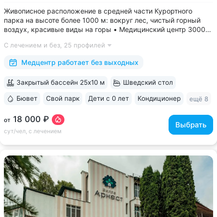
Живописное расположение в средней части Курортного
парка на высоте более 1000 м: вокруг лес, чистый горный
воздух, красивые виды на горы • Медицинский центр 3000
кв.м. В штате 43 врача и 220 медспециалистов высокой
С лечением и без,
25 профилей
квалификации • Более 1000 видов диагностики и ДНК-
исследований. Есть диагностика...
Медцентр работает без выходных
Закрытый бассейн 25x10 м
Шведский стол
Бювет
Свой парк
Дети с 0 лет
Кондиционер
ещё 8
18 000 ₽
от
Выбрать
сут/чел, с лечением