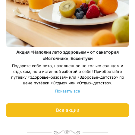
Акция «Наполни лето здоровьем» от санатория
«Источник», Ессентуки
Подарите себе лето, наполненное не только солнцем и
отдыхом, но и истинной заботой о себе! Приобретайте
путёвку «Здоровье–базовая» или «Здоровье–детство» по
цене путёвки «Отдых» или «Отдых–детство».
Длительность путёвки — от 10 дней. Весь период
Показать все
проживания должен пройти в периоды: 1 июня – 31 августа
2026
.
*Скидка не суммируется с другими акциями и
Все акции
спецпредложениями
Рассчитаем цену со скидкой и забронируем отдых по акции:
8 800 700-15-77
.