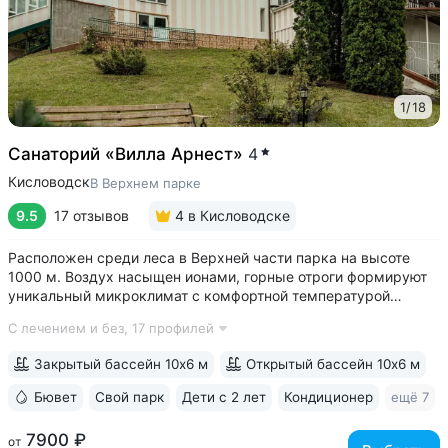
1
/
18
Санаторий «Вилла Арнест»
4
Кисловодск
В Верхнем парке
9.5
17 отзывов
4
в Кисловодске
Расположен среди леса в Верхней части парка на высоте
1000 м. Воздух насыщен ионами, горные отроги формируют
уникальный микроклимат с комфортной температурой
и влажностью воздуха. Прямой выход на терренкур
С лечением и без,
17 профилей
№ 2Б Кисловодского парка • Один из лучших вариантов для
уединенного отдыха. В санатории...
Закрытый бассейн 10х6 м
Открытый бассейн 10х6 м
Бювет
Свой парк
Дети с 2 лет
Кондиционер
ещё 7
7900 ₽
от