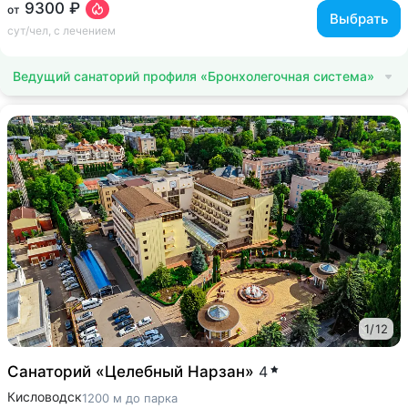
9300 ₽
от
Выбрать
сут/чел, с лечением
Ведущий санаторий профиля «Бронхолегочная система»
1
/
12
Санаторий «Целебный Нарзан»
4
Кисловодск
1200 м до парка