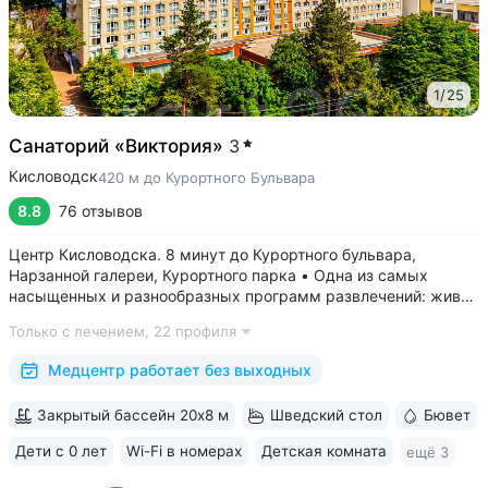
1
/
25
Санаторий «Виктория»
3
Кисловодск
420 м до Курортного Бульвара
8.8
76 отзывов
Центр Кисловодска. 8 минут до Курортного бульвара,
Нарзанной галереи, Курортного парка • Одна из самых
насыщенных и разнообразных программ развлечений: живая
музыка, концерты, дискотеки, кинопоказы, лазерные шоу,
Только с лечением,
22 профиля
стендап, мастер-классы по рисованию «эбру» и танцам
(бачата, восточные танцы)....
Медцентр работает без выходных
Закрытый бассейн 20х8 м
Шведский стол
Бювет
Дети с 0 лет
Wi-Fi в номерах
Детская комната
ещё 3