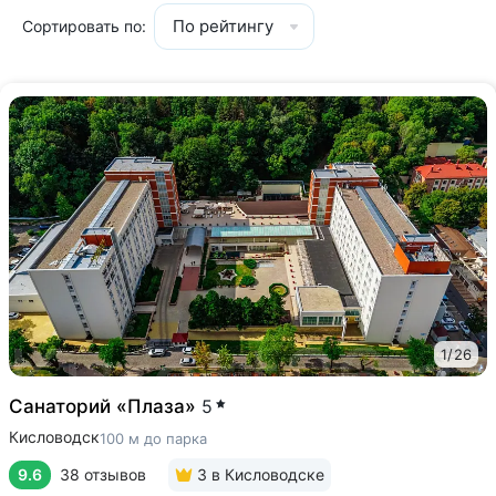
По рейтингу
Сортировать по:
1
/
26
Санаторий «Плаза»
5
Кисловодск
100 м до парка
9.6
38 отзывов
3
в Кисловодске