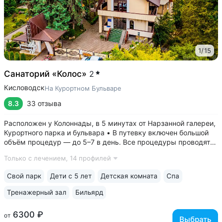
1
/
15
Санаторий «Колос»
2
Кисловодск
На Курортном Бульваре
8.3
33 отзыва
Расположен у Колоннады, в 5 минутах от Нарзанной галереи,
Курортного парка и бульвара • В путевку включен большой
объём процедур — до 5–7 в день. Все процедуры проводятся
в первой половине дня. Есть бонусные процедуры для гостей
Только с лечением,
14 профилей
номера «Люкс» и «Апартаменты» • Камерный санаторий
на 78 мест....
Свой парк
Дети с 5 лет
Детская комната
Спа
Тренажерный зал
Бильярд
6300 ₽
от
Выбрать