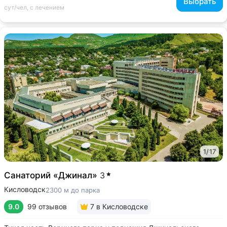
Выбрать
сут/чел, с лечением
1
/
17
Санаторий «Джинал»
3
Кисловодск
2300 м до парка
9.0
99 отзывов
7
в Кисловодске