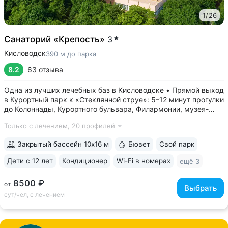
1
/
26
Санаторий «Крепость»
3
Кисловодск
390 м до парка
8.2
63 отзыва
Одна из лучших лечебных баз в Кисловодске • Прямой выход
в Курортный парк к «Стеклянной струе»: 5–12 минут прогулки
до Колоннады, Курортного бульвара, Филармонии, музея-
усадьбы Ярошенко • Бювет с минеральной водой двух
Только с лечением,
20 профилей
курортов: «Ессентуки-4» и «Славяновская» (Железноводск).
7 минут прогулки...
Закрытый бассейн 10х16 м
Бювет
Свой парк
Дети с 12 лет
Кондиционер
Wi-Fi в номерах
ещё 3
8500 ₽
от
Выбрать
сут/чел, с лечением