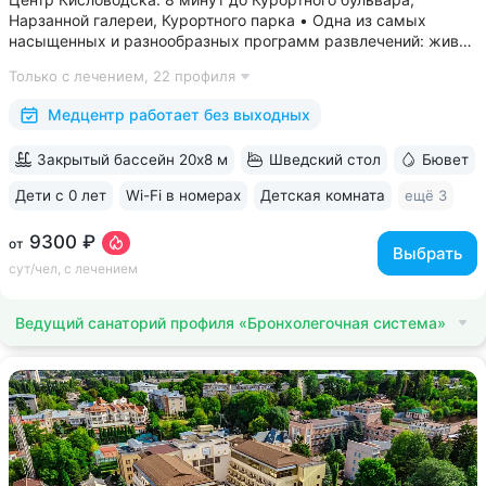
Нарзанной галереи, Курортного парка • Одна из самых
насыщенных и разнообразных программ развлечений: живая
музыка, концерты, дискотеки, кинопоказы, лазерные шоу,
Только с лечением,
22 профиля
стендап, мастер-классы по рисованию «эбру» и танцам
(бачата, восточные танцы)....
Медцентр работает без выходных
Закрытый бассейн 20х8 м
Шведский стол
Бювет
Дети с 0 лет
Wi-Fi в номерах
Детская комната
ещё 3
9300 ₽
от
Выбрать
сут/чел, с лечением
Ведущий санаторий профиля «Бронхолегочная система»