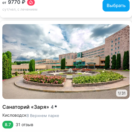
9770 ₽
от
Выбрать
сут/чел, с лечением
1
/
31
Санаторий «Заря»
4
Кисловодск
В Верхнем парке
8.7
31 отзыв