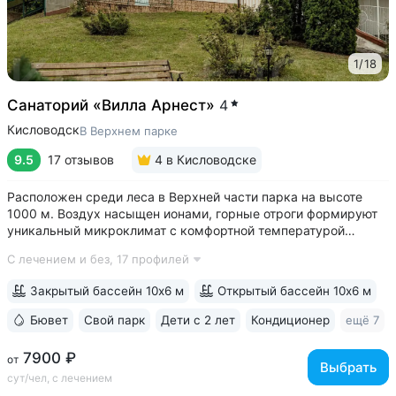
1
/
18
Санаторий «Вилла Арнест»
4
Кисловодск
В Верхнем парке
9.5
17 отзывов
4
в Кисловодске
Расположен среди леса в Верхней части парка на высоте
1000 м. Воздух насыщен ионами, горные отроги формируют
уникальный микроклимат с комфортной температурой
и влажностью воздуха. Прямой выход на терренкур
С лечением и без,
17 профилей
№ 2Б Кисловодского парка • Один из лучших вариантов для
уединенного отдыха. В санатории...
Закрытый бассейн 10х6 м
Открытый бассейн 10х6 м
Бювет
Свой парк
Дети с 2 лет
Кондиционер
ещё 7
7900 ₽
от
Выбрать
сут/чел, с лечением