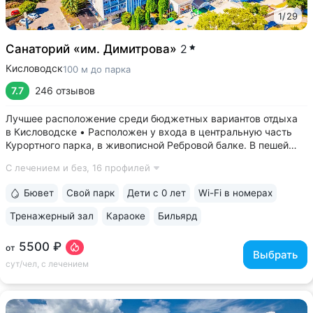
1
/
29
Санаторий «им. Димитрова»
2
Кисловодск
100 м до парка
7.7
246 отзывов
Лучшее расположение среди бюджетных вариантов отдыха
в Кисловодске • Расположен у входа в центральную часть
Курортного парка, в живописной Ребровой балке. В пешей
доступности: Каскадная лестница, Канатка, Храм воздуха,
С лечением и без,
16 профилей
Долина роз, Нарзанная галерея, Филармония • Из окон
номеров верхних этажей...
Бювет
Свой парк
Дети с 0 лет
Wi-Fi в номерах
Тренажерный зал
Караоке
Бильярд
5500 ₽
от
Выбрать
сут/чел, с лечением