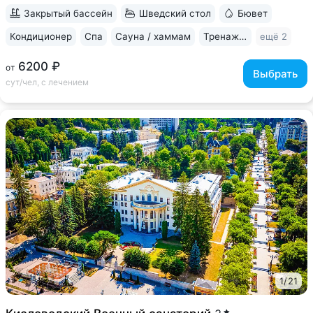
ремонтом, есть двухкомнатные апартаменты •...
Закрытый бассейн
Шведский стол
Бювет
Кондиционер
Спа
Сауна / хаммам
Тренажерный зал
ещё 2
6200 ₽
от
Выбрать
сут/чел, с лечением
1
/
21