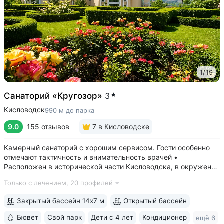
1
/
19
Санаторий «Кругозор»
3
Кисловодск
990 м до парка
9.0
155 отзывов
7
в Кисловодске
Камерный санаторий с хорошим сервисом. Гости особенно
отмечают тактичность и внимательность врачей •
Расположен в исторической части Кисловодска, в окружении
старых курортных дач. 10–17 минут прогулки до Каскадной
Только с лечением,
20 профилей
лестницы и входа в Курортный парк • Территория 3,2 га
с обзорной площадкой,...
Закрытый бассейн 14х7 м
Открытый бассейн
Бювет
Свой парк
Дети с 4 лет
Кондиционер
ещё 6