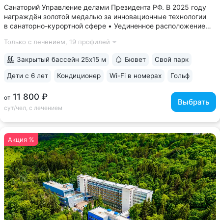
Санаторий Управление делами Президента РФ. В 2025 году
награждён золотой медалью за инновационные технологии
в санаторно-курортной сфере • Уединенное расположение
в верхней части Курортного парка — в зоне с уникальным
Только с лечением,
19 профилей
микроклиматом на высоте 1000 м. Прямой выход
на терренкур 2Б, который ведёт...
Закрытый бассейн 25x15 м
Бювет
Свой парк
Дети с 6 лет
Кондиционер
Wi-Fi в номерах
Гольф
ещё 6
11 800 ₽
от
Выбрать
сут/чел, с лечением
Акция %