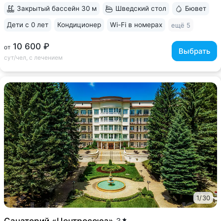
№ 4» • Здание санатория —...
Закрытый бассейн 30 м
Шведский стол
Бювет
Дети с 0 лет
Кондиционер
Wi-Fi в номерах
ещё 5
10 600 ₽
от
Выбрать
сут/чел, с лечением
1
/
30
Санаторий «Центросоюз»
3