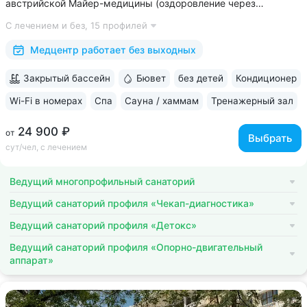
австрийской Майер-медицины (оздоровление через
восстановление ЖКТ), древнеиндийской Аюрведы •
С лечением и без,
15 профилей
Победитель международной премии The World Luxury Awards.
Премия «Вояж» за лучший велнес-проект...
Медцентр работает без выходных
Закрытый бассейн
Бювет
без детей
Кондиционер
Wi-Fi в номерах
Спа
Сауна / хаммам
Тренажерный зал
24 900 ₽
от
Выбрать
сут/чел, с лечением
Ведущий многопрофильный санаторий
Ведущий санаторий профиля «Чекап-диагностика»
Ведущий санаторий профиля «Детокс»
Ведущий санаторий профиля «Опорно-двигательный
аппарат»