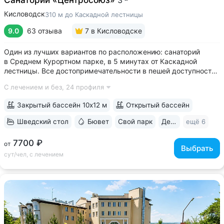
Кисловодск
310 м до Каскадной лестницы
9.0
63 отзыва
7
в Кисловодске
Один из лучших вариантов по расположению: санаторий
в Среднем Курортном парке, в 5 минутах от Каскадной
лестницы. Все достопримечательности в пешей доступности
• Парк санатория с фонтаном, цветниками, беседками
С лечением и без,
24 профиля
переходит в Курортный парк, к терренкурам № 3 и № 2Б •
В путёвки включен большой...
Закрытый бассейн 10х12 м
Открытый бассейн
Шведский стол
Бювет
Свой парк
Дети с 2 лет
ещё 6
7700 ₽
от
Выбрать
сут/чел, с лечением