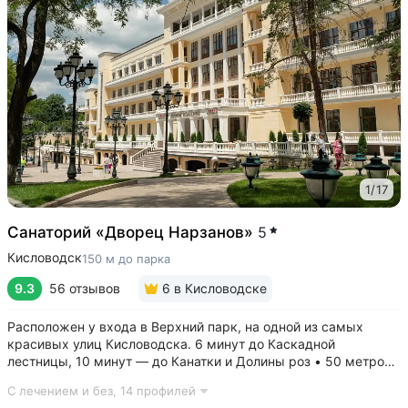
1
/
17
Санаторий «Дворец Нарзанов»
5
Кисловодск
150 м до парка
9.3
56 отзывов
6
в Кисловодске
Расположен у входа в Верхний парк, на одной из самых
красивых улиц Кисловодска. 6 минут до Каскадной
лестницы, 10 минут — до Канатки и Долины роз • 50 метров
до бюветов с минеральной водой трёх курортов: «Нарзан»
С лечением и без,
14 профилей
(Кисловодск), «Славяновская» (Железноводск), «Ессентуки