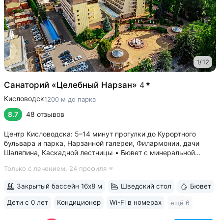
1
/
12
Санаторий «Целебный Нарзан»
4
Кисловодск
1200 м до парка
8.7
48 отзывов
Центр Кисловодска: 5–14 минут прогулки до Курортного
бульвара и парка, Нарзанной галереи, Филармонии, дачи
Шаляпина, Каскадной лестницы • Бювет с минеральной
водой трёх курортов: «Нарзан» (Кисловодск),
Только с лечением,
24 профиля
«Славяновская» (Железноводск), «Ессентуки № 4» •
Красивая территория с зелеными скульптурами,...
Закрытый бассейн 16х8 м
Шведский стол
Бювет
Дети с 0 лет
Кондиционер
Wi-Fi в номерах
ещё 6