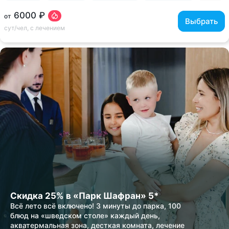
6000 ₽
от
Выбрать
сут/чел, с лечением
Скидка 25% в «Парк Шафран» 5*
Всё лето всё включено! 3 минуты до парка, 100
блюд на «шведском столе» каждый день,
акватермальная зона, десткая комната, лечение