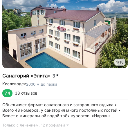
1
/
18
Санаторий «Элита»
3
Кисловодск
2000 м до парка
7.4
38 отзывов
Объединяет формат санаторного и загородного отдыха •
Всего 48 номеров, у санатория много постоянных гостей •
Бювет с минеральной водой трёх курортов: «Нарзан»
(Кисловодск), «Ессентуки 4» и «Славяновская»
Только с лечением,
12 профилей
(Железноводск) • Номера отельного типа с хорошим