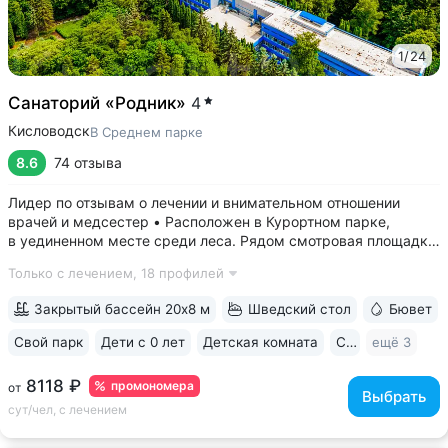
1
/
24
Санаторий «Родник»
4
Кисловодск
В Среднем парке
8.6
74 отзыва
Лидер по отзывам о лечении и внимательном отношении
врачей и медсестер • Расположен в Курортном парке,
в уединенном месте среди леса. Рядом смотровая площадка.
Окна всех номеров выходят на лес: тишина, чистый воздух,
Только с лечением,
18 профилей
пение птиц • Удобный выход в Нижний и Верхний парки:
в 15 минутах ходьбы...
Закрытый бассейн 20х8 м
Шведский стол
Бювет
Свой парк
Дети с 0 лет
Детская комната
Спа
ещё 3
8118 ₽
промономера
от
Выбрать
сут/чел, с лечением