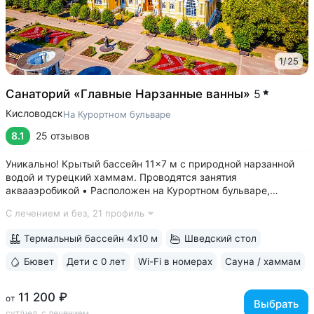
1
/
25
Санаторий «Главные Нарзанные ванны»
5
Кисловодск
На Курортном бульваре
8.1
25 отзывов
Уникально! Крытый бассейн 11×7 м с природной нарзанной
водой и турецкий хаммам. Проводятся занятия
аквааэробикой • Расположен на Курортном бульваре,
в 3 минутах от Нарзанной галереи и Курортного парка •
С лечением и без,
21 профиль
Главные нарзанные ванны — памятник архитектуры
федерального значения, одно из самых...
Термальный бассейн 4х10 м
Шведский стол
Бювет
Дети с 0 лет
Wi-Fi в номерах
Сауна / хаммам
11 200 ₽
от
Выбрать
сут/чел, с лечением