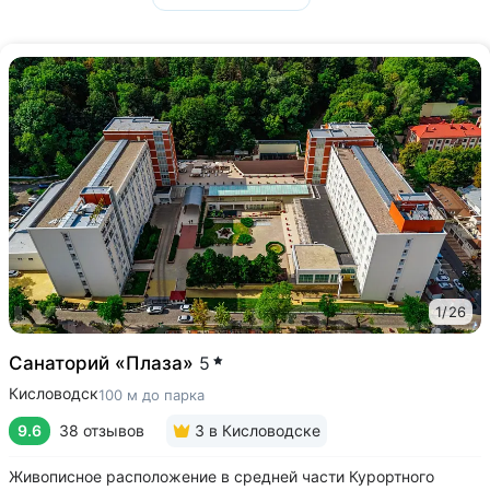
1
/
26
Санаторий «Плаза»
5
Кисловодск
100 м до парка
9.6
38 отзывов
3
в Кисловодске
Живописное расположение в средней части Курортного