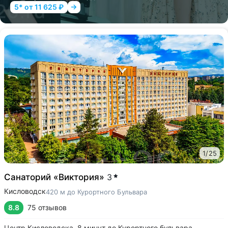
5* от 11 625 ₽
1
/
25
Санаторий «Виктория»
3
Кисловодск
420 м до Курортного Бульвара
8.8
75 отзывов
Центр Кисловодска. 8 минут до Курортного бульвара,