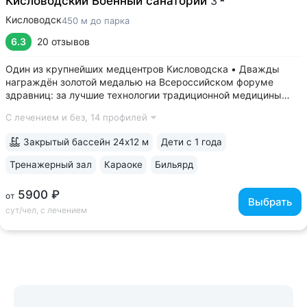
Кисловодский Военный санаторий
3
Кисловодск
450 м до парка
6.3
20 отзывов
Один из крупнейших медцентров Кисловодска • Дважды
награждён золотой медалью на Всероссийском форуме
здравниц: за лучшие технологии традиционной медицины
(2022 г.) и климатотерапии (2019 г.) • Монументальные
С лечением и без,
14 профилей
корпуса в духе «сталинского ампира»: бережно
отреставрированный памятник архитектуры...
Закрытый бассейн 24х12 м
Дети с 1 года
Тренажерный зал
Караоке
Бильярд
5900 ₽
от
Выбрать
сут/чел, с лечением