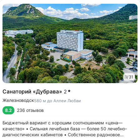
1
/
31
Санаторий «Дубрава»
2
Железноводск
580 м до Аллеи Любви
8.2
236 отзывов
Бюджетный вариант с хорошим соотношением «цена—
качество» • Сильная лечебная база — более 50 лечебно-
диагностических кабинетов • Собственное радоновое