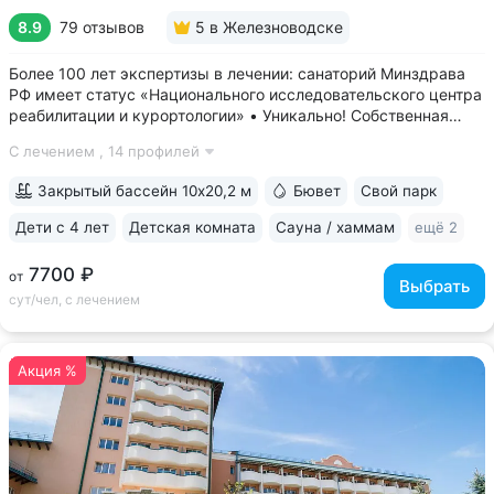
8.9
79 отзывов
5
в Железноводске
Более 100 лет экспертизы в лечении: санаторий Минздрава
РФ имеет статус «Национального исследовательского центра
реабилитации и курортологии» • Уникально! Собственная
скважина и бювет минеральной воды «Владимирская».
С лечением ,
14 профилей
«Горный воздух» — единственный санаторий, где можно
пройти питьевой лечение...
Закрытый бассейн 10х20,2 м
Бювет
Свой парк
Дети с 4 лет
Детская комната
Сауна / хаммам
ещё 2
7700 ₽
от
Выбрать
сут/чел, с лечением
Акция %