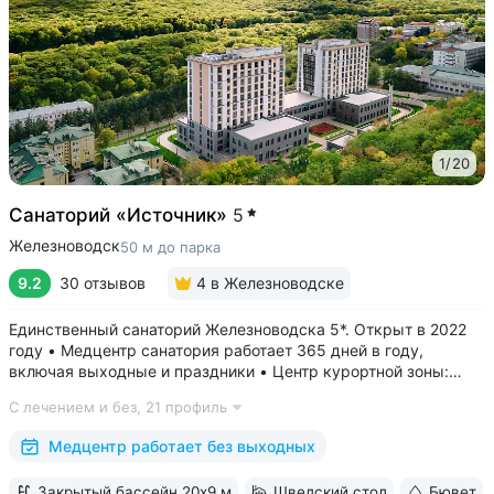
1
/
20
Санаторий «Источник»
5
Железноводск
50 м до парка
9.2
30 отзывов
4
в Железноводске
Единственный санаторий Железноводска 5*. Открыт в 2022
году • Медцентр санатория работает 365 дней в году,
включая выходные и праздники • Центр курортной зоны:
в шаговой доступности курортный парк, Пушкинская галерея,
С лечением и без,
21 профиль
бюветы «Славяновский» и «Смирновский»,
бальнеогрязелечебница, каскадная...
Медцентр работает без выходных
Закрытый бассейн 20х9 м
Шведский стол
Бювет