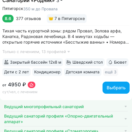
Санаторий «Родник»
3
Пятигорск
350 м до Провала
8.6
377 отзывов
7
в Пятигорске
Тихая часть курортной зоны: рядом Провал, Эолова арфа,
Канатка, Радоновая лечебница. В 4 минутах ходьбы —
открытые горячие источники «Бесстыжие ванны» • Номера
с видом на лес или панораму Пятигорска. В ясную погоду
Только с лечением,
13 профилей
виден Эльбрус и Кавказский хребет. Есть номера с балконом
• Основной корпус...
Закрытый бассейн 12х8 м
Шведский стол
Бювет
Дети с 2 лет
Кондиционер
Детская комната
ещё 3
4950 ₽
от
Выбрать
сут/чел, с лечением
Ведущий многопрофильный санаторий
Ведущий санаторий профиля «Опорно-двигательный
аппарат»
Ведущий санаторий профиля «Стоматология»