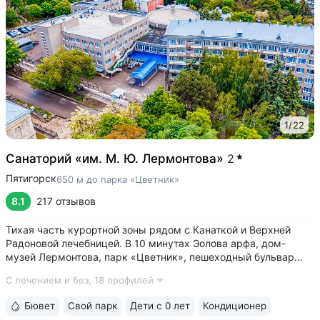
1
/
22
Санаторий «им. М. Ю. Лермонтова»
2
Пятигорск
650 м до парка «Цветник»
8.1
217 отзывов
Тихая часть курортной зоны рядом с Канаткой и Верхней
Радоновой лечебницей. В 10 минутах Эолова арфа, дом-
музей Лермонтова, парк «Цветник», пешеходный бульвар
Гагарина, ведущий к Провалу • Собственный бювет
С лечением и без,
18 профилей
с минеральной водой № 29. В 2–5 минутах бюветы
источников № 1, 4, 7, 19 • 3 минуты...
Бювет
Свой парк
Дети с 0 лет
Кондиционер