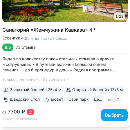
1
/
22
Санаторий «Жемчужина Кавказа»
4
Ессентуки
420 м до Парка Победы
8.5
73 отзыва
Лидер по количеству положительных отзывов о врачах
и сотрудниках • В путёвки включен большой объем
лечения — до 6 процедур в день • Редкая программа
«Снижение веса». Включает консультации врача-диетолога
Только с лечением,
18 профилей
и эндокринолога, комплекс анализов и УЗИ, процедуры,
направленные на коррекцию фигуры...
Закрытый бассейн 25х4 м
Открытый бассейн 12х8 м
Шведский стол
Бювет
Свой парк
Дети с 0 лет
ещё 7
7700 ₽
от
Выбрать
сут/чел, с лечением