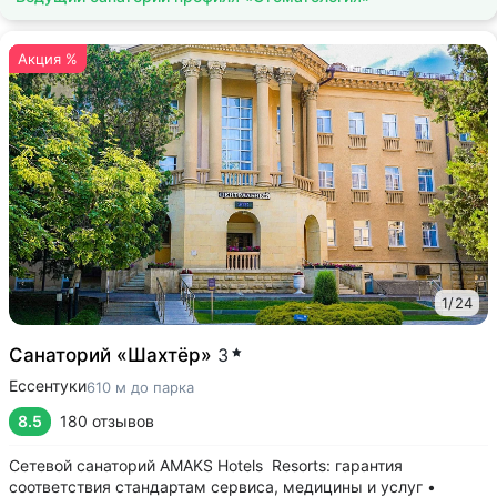
Акция %
1
/
24
Санаторий «Шахтёр»
3
Ессентуки
610 м до парка
8.5
180 отзывов
Сетевой санаторий AMAKS Hotels Resorts: гарантия
соответствия стандартам сервиса, медицины и услуг •