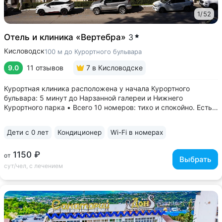
1
/
52
Отель и клиника «Вертебра»
3
Кисловодск
100 м до Курортного бульвара
9.0
11 отзывов
7
в Кисловодске
Курортная клиника расположена у начала Курортного
бульвара: 5 минут до Нарзанной галереи и Нижнего
Курортного парка • Всего 10 номеров: тихо и спокойно. Есть
многоместные номера для комфортного отдыха с детьми •
Ведут прием врачи 8 профилей, в т.ч. кандидаты
Дети с 0 лет
Кондиционер
Wi-Fi в номерах
медицинских наук:...
1150 ₽
от
Выбрать
сут/чел, с лечением