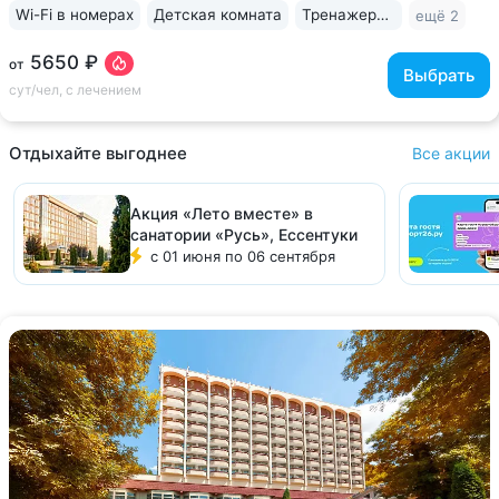
Wi-Fi в номерах
Детская комната
Тренажерный зал
ещё 2
5650 ₽
от
Выбрать
сут/чел, с лечением
Отдыхайте выгоднее
Все акции
Акция «Лето вместе» в
санатории «Русь», Ессентуки
с 01 июня по 06 сентября