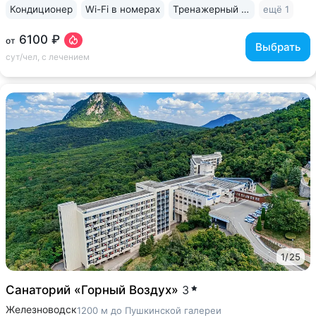
Кондиционер
Wi-Fi в номерах
Тренажерный зал
ещё 1
6100 ₽
от
Выбрать
сут/чел, с лечением
1
/
25
Санаторий «Горный Воздух»
3
Железноводск
1200 м до Пушкинской галереи