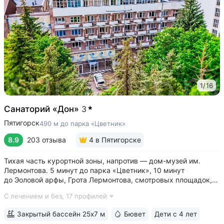
1
/
16
Санаторий «Дон»
3
Пятигорск
490 м до парка «Цветник»
8.9
203 отзыва
4
в Пятигорске
Тихая часть курортной зоны, напротив — дом-музей им.
Лермонтова. 5 минут до парка «Цветник», 10 минут
до Эоловой арфы, Грота Лермонтова, смотровых площадок,
канатной дороги • Два бювета углекисло-сероводородной
С лечением и без,
17 профилей
минеральной воды № 29. Воду этого источника можно
попробовать только в санатории...
Закрытый бассейн 25х7 м
Бювет
Дети с 4 лет