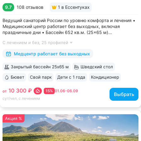
9.7
108 отзывов
1
в Ессентуках
Ведущий санаторий России по уровню комфорта и лечения •
Медицинский центр работает без выходных, включая
праздничные дни • Бассейн 652 кв.м. (25×65 м)
с термотерапией, джакузи, каскадом и морской волной.
С лечением и без,
25 профилей
Глубина от 30 до 180 см, есть отдельная детская зона. Рядом
расположены закрытая терраса...
Медцентр работает без выходных
Закрытый бассейн 25х65 м
Шведский стол
Бювет
Свой парк
Дети с 1 года
Кондиционер
ещё 6
10 300 ₽
15%
01.06-06.09
от
Выбрать
сут/чел, с лечением
Акция %