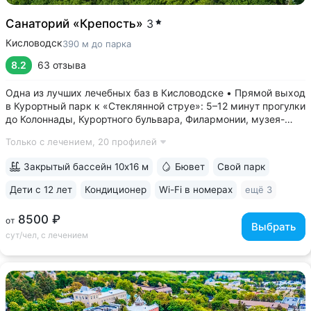
Санаторий «Крепость»
3
Кисловодск
390 м до парка
8.2
63 отзыва
Одна из лучших лечебных баз в Кисловодске • Прямой выход
в Курортный парк к «Стеклянной струе»: 5–12 минут прогулки
до Колоннады, Курортного бульвара, Филармонии, музея-
усадьбы Ярошенко • Бювет с минеральной водой двух
Только с лечением,
20 профилей
курортов: «Ессентуки-4» и «Славяновская» (Железноводск).
7 минут прогулки...
Закрытый бассейн 10х16 м
Бювет
Свой парк
Дети с 12 лет
Кондиционер
Wi-Fi в номерах
ещё 3
8500 ₽
от
Выбрать
сут/чел, с лечением