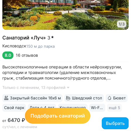
1
/
3
Санаторий «Луч»
3
Кисловодск
150 м до парка
8.0
16 отзывов
Высокотехнологичные операции в области нейрохирургии,
ортопедии и травматологии (удаление межпозвоночных
грыж, стабилизация поясничного/грудного отделов,
нуклеопластика и др.); послеоперационная реабилитация
Только с лечением,
13 профилей
с курсом восстановительной терапии • Собственное
отделение лучевой диагностики —...
Закрытый бассейн 16х6 м
Шведский стол
Бювет
Свой парк
Дети с 4 лет
Кондиционер
Wi-Fi в номерах
ещё 5
Подобрать санаторий
6470 ₽
от
Выбрать
сут/чел, с лечением