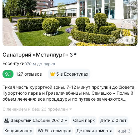
1
/
14
Санаторий «Металлург»
3
Ессентуки
970 м до парка
9.1
127 отзывов
5
в Ессентуках
Тихая часть курортной зоны. 7–12 минут прогулки до бювета,
Курортного парка и Грязелечебницы им. Семашко • Полный
объем лечения: все процедуры по путевке заменяются
на другие при наличии противопоказаний • В цену базовой
С лечением и без,
20 профилей
путевки включены дорогие процедуры: эндоскопические
исследования,...
Закрытый бассейн 20х12 м
Свой парк
Дети с 0 лет
Кондиционер
Wi-Fi в номерах
Детская комната
ещё 3