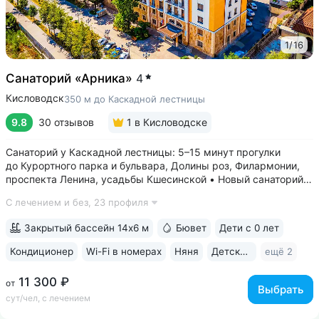
1
/
16
Санаторий «Арника»
4
Кисловодск
350 м до Каскадной лестницы
9.8
30 отзывов
1
в Кисловодске
Санаторий у Каскадной лестницы: 5–15 минут прогулки
до Курортного парка и бульвара, Долины роз, Филармонии,
проспекта Ленина, усадьбы Кшесинской • Новый санаторий,
открыт в 2018 году. 95% отзывов о санатории
С лечением и без,
23 профиля
положительные. Многие гости отмечают, что санаторий
превзошёл ожидания по уровню...
Закрытый бассейн 14х6 м
Бювет
Дети с 0 лет
Кондиционер
Wi-Fi в номерах
Няня
Детская комната
ещё 2
11 300 ₽
от
Выбрать
сут/чел, с лечением