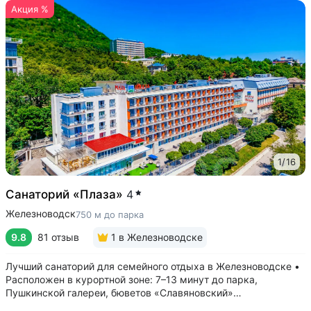
Акция %
1
/
16
Санаторий «Плаза»
4
Железноводск
750 м до парка
9.8
81 отзыв
1
в Железноводске
Лучший санаторий для семейного отдыха в Железноводске •
Расположен в курортной зоне: 7–13 минут до парка,
Пушкинской галереи, бюветов «Славяновский»
и «Смирновский» • Собственный бювет с минеральной водой