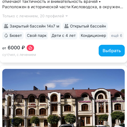
отмечают тактичность и внимательность врачей •
Расположен в исторической части Кисловодска, в окружении
старых курортных дач. 10–17 минут прогулки до Каскадной
Только с лечением,
20 профилей
лестницы и входа в Курортный парк • Территория 3,2 га
с обзорной площадкой,...
Закрытый бассейн 14х7 м
Открытый бассейн
Бювет
Свой парк
Дети с 4 лет
Кондиционер
ещё 6
6000 ₽
от
Выбрать
сут/чел, с лечением