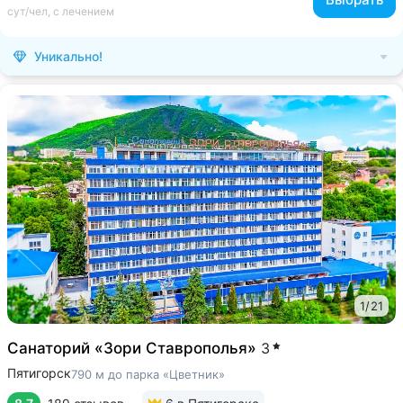
сут/чел, с лечением
Уникально!
1
/
21
Санаторий «Зори Ставрополья»
3
Пятигорск
790 м до парка «Цветник»