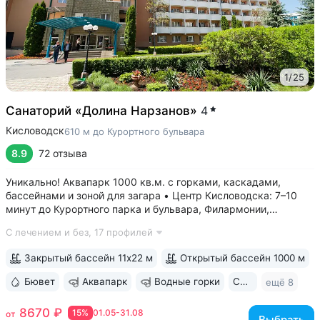
1
/
25
Санаторий «Долина Нарзанов»
4
Кисловодск
610 м до Курортного бульвара
8.9
72 отзыва
Уникально! Аквапарк 1000 кв.м. с горками, каскадами,
бассейнами и зоной для загара • Центр Кисловодска: 7–10
минут до Курортного парка и бульвара, Филармонии,
Нарзанной галереи • Бювет с минеральной водой двух
С лечением и без,
17 профилей
курортов: «Ессентуки-4» и «Славяновская» (Железноводск).
8–12 минут до бюветов...
Закрытый бассейн 11х22 м
Открытый бассейн 1000 м
Бювет
Аквапарк
Водные горки
Свой парк
ещё 8
8670 ₽
15%
01.05-31.08
от
Выбрать