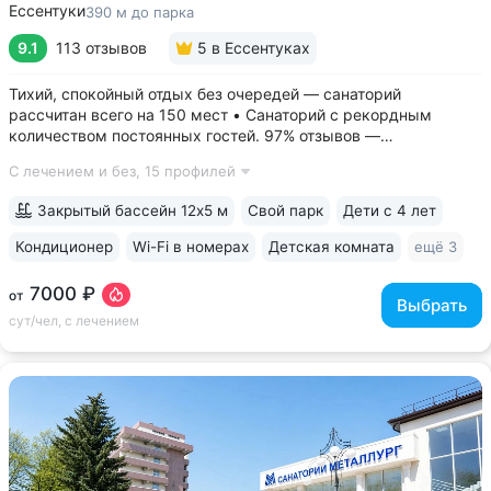
Ессентуки
390 м до парка
9.1
113 отзывов
5
в Ессентуках
Тихий, спокойный отдых без очередей — санаторий
рассчитан всего на 150 мест • Санаторий с рекордным
количеством постоянных гостей. 97% отзывов —
положительные • 3 минуты до Курортного парка, 6–10 минут
С лечением и без,
15 профилей
до Грязелечебницы им. Семашко и бюветов минеральной
воды Ессентуки № 4,...
Закрытый бассейн 12х5 м
Свой парк
Дети с 4 лет
Кондиционер
Wi-Fi в номерах
Детская комната
ещё 3
7000 ₽
от
Выбрать
сут/чел, с лечением