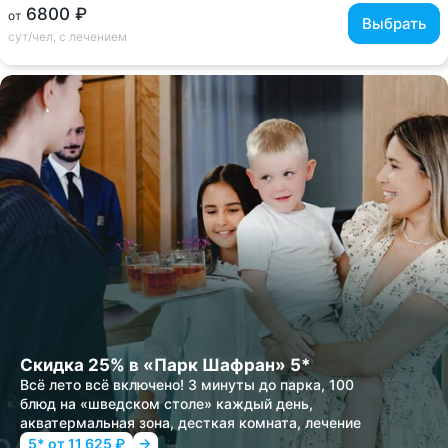
6800 ₽
от
Выбрать
сут/чел, с лечением
Скидка 25% в «Парк Шафран» 5*
Всё лето всё включено! 3 минуты до парка, 100
блюд на «шведском столе» каждый день,
акватермальная зона, десткая комната, лечение
5* от 11 625 ₽