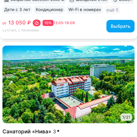
Дети с 3 лет
Кондиционер
Wi-Fi в номерах
ещё 5
13 050 ₽
10%
12.05-19.09
от
Выбрать
сут/чел, с лечением
1
/
21
Санаторий «Нива»
3