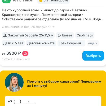
8.7
189 отзывов
6
в Пятигорске
Центр курортной зоны. 7 минут до парка «Цветник»,
Краеведческого музея, Лермонтовской галереи •
Собственное радоновое отделение (всего два на КМВ). Вода
для радоновых ванн поступает напрямую из источника,
С лечением и без,
25 профилей
сохраняя все полезные свойства • Сероводородные ванны
с природным источником: минеральная...
Закрытый бассейн 25x11,5 м
Бювет
Свой парк
Дети с 5 лет
Детская комната
Тренажерный зал
ещё 2
6900 ₽
от
Выбрать
сут/чел, с лечением
Помочь с выбором санатория? Перезвоним
за 1 минуту!