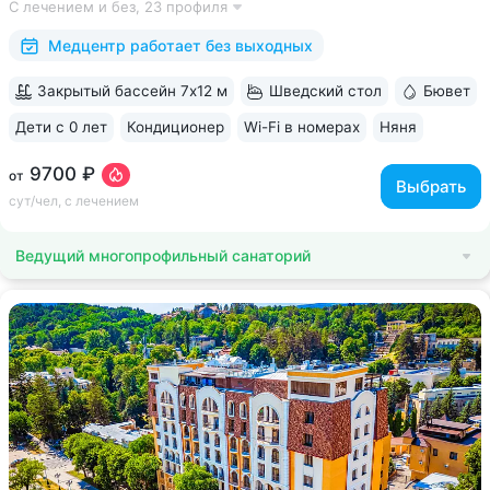
С лечением и без,
23 профиля
«Славяновская» • Все в одном здании: не нужно выходить
на улицу, чтобы получить лечение,...
Медцентр работает без выходных
Закрытый бассейн 7х12 м
Шведский стол
Бювет
Дети с 0 лет
Кондиционер
Wi-Fi в номерах
Няня
ещё 6
9700 ₽
от
Выбрать
сут/чел, с лечением
Ведущий многопрофильный санаторий