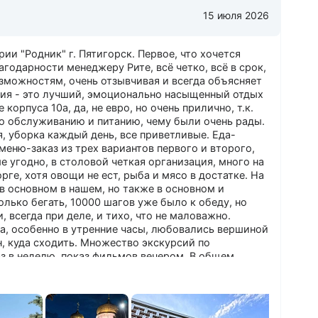
15 июля 2026
рии "Родник" г. Пятигорск. Первое, что хочется
годарности менеджеру Рите, всё четко, всё в срок,
зможностям, очень отзывчивая и всегда объясняет
ения - это лучший, эмоционально насыщенный отдых
орпуса 10а, да, не евро, но очень прилично, т.к.
о обслуживанию и питанию, чему были очень рады.
, уборка каждый день, все приветливые. Еда-
меню-заказ из трех вариантов первого и второго,
е угодно, в столовой четкая организация, много на
рге, хотя овощи не ест, рыба и мясо в достатке. На
 в основном в нашем, но также в основном и
олько бегать, 10000 шагов уже было к обеду, но
 всегда при деле, и тихо, что не маловажно.
на, особенно в утренние часы, любовались вершиной
н, куда сходить. Множество экскурсий по
з в неделю, показ фильмов вечером. В общем