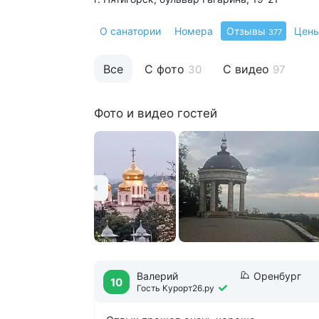
О санатории
Номера
Отзывы
Цен
377
Все
С фото
С видео
30
97
Фото и видео гостей
Валерий
Оренбург
10
Гость Курорт26.ру