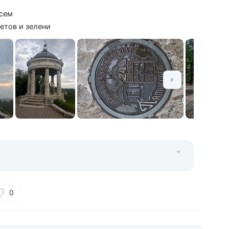
всем
етов и зелени
0