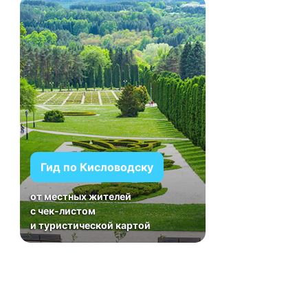
Гид по Кисловодску
от местных жителей
с чек-листом
и туристической картой