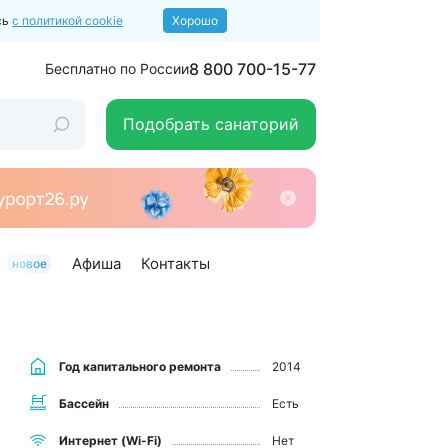
сь
с политикой cookie
Хорошо
8 800 700-15-77
Бесплатно по России
Подобрать санаторий
Афиша
Контакты
новое
Год капитального ремонта
2014
Бассейн
Есть
Интернет (Wi-Fi)
Нет