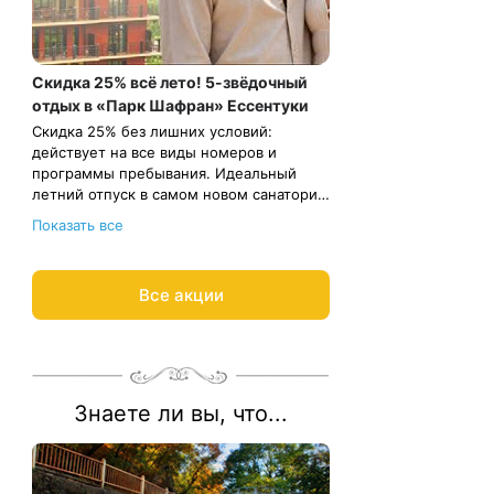
Скидка 25% всё лето! 5-звёдочный
отдых в «Парк Шафран» Ессентуки
Скидка 25% без лишних условий:
действует на все виды номеров и
программы пребывания. Идеальный
летний отпуск в самом новом санатории
Ессентуков и Кавминвод. Всё включено:
Всего 111 номеров. Успейте
Показать все
5 минут до парка, номера отельного
забронировать заранее.
типа, трехразовое питание «шведский
Весь период проживания должен
стол» ресторанного уровня, бассейн и
пройти в периоды: 1 июня – 30 августа
Все акции
хаммам, программа развлечений,
2026 года.
детская комната.
Рассчитаем цену со скидкой и
забронируем отдых по
акции:
8 800 700-15-77
.
Знаете ли вы, что...