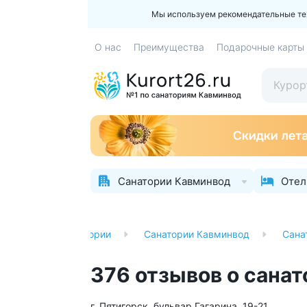
Мы используем рекомендательные техн
О нас
Преимущества
Подарочные карты
Санатории Кавминвод
Отел
лавная
Санатории
Санатории Кавминвод
Сана
376 отзывов о сана
г. Пятигорск, бульвар Гагарина, 19-21