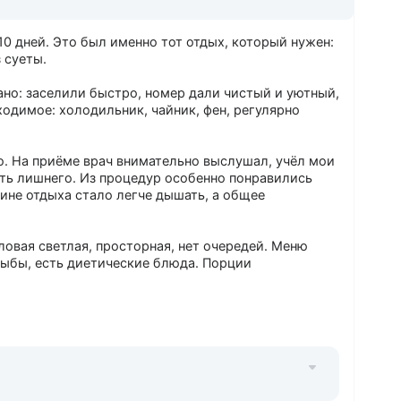
10 дней. Это был именно тот отдых, который нужен:
 суеты.
ано: заселили быстро, номер дали чистый и уютный,
ходимое: холодильник, чайник, фен, регулярно
. На приёме врач внимательно выслушал, учёл мои
ать лишнего. Из процедур особенно понравились
ине отдыха стало легче дышать, а общее
овая светлая, просторная, нет очередей. Меню
рыбы, есть диетические блюда. Порции
тенистые аллеи, лавочки в укромных уголках.
ышали — это само по себе лечит. Ещё есть крытый
вода комфортная.
опоказы, концерты местных коллективов,
тся, но при этом никто не навязывает активность: