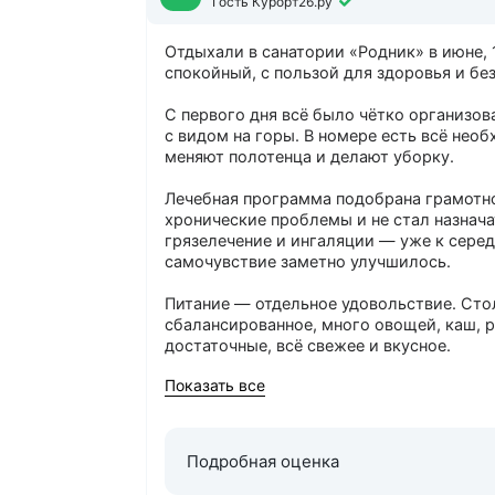
Гость Курорт26.ру
Отдыхали в санатории «Родник» в июне, 
спокойный, с пользой для здоровья и без
С первого дня всё было чётко организов
с видом на горы. В номере есть всё необ
меняют полотенца и делают уборку.
Лечебная программа подобрана грамотно
хронические проблемы и не стал назнач
грязелечение и ингаляции — уже к серед
самочувствие заметно улучшилось.
Питание — отдельное удовольствие. Стол
сбалансированное, много овощей, каш, 
достаточные, всё свежее и вкусное.
Показать все
Территория санатория — просто сказка: 
Каждый день гуляли по часу-полтора, д
бассейн, я плавала почти каждый день: 
Подробная оценка
Досуг тоже продуман: по вечерам — кин
настольные игры. Скучать точно не придё