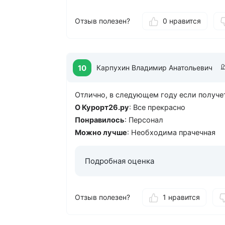
если хочется тишины, её легко найти.
Отзыв полезен?
0 нравится
Персонал на всех уровнях очень доброж
Если возникал вопрос, помогали сразу, 
Уезжали с ощущением, что вернулись до
восстановившимися. Однозначно рекомен
10
Карпухин Владимир Анатольевич
лечение и спокойный отдых на природе. 
Отлично, в следующем году если получет
О Курорт26.ру
: Очень
О Курорт26.ру
: Все прекрасно
Понравилось
: Вкусная еда
Понравилось
: Персонал
Можно лучше
: Ни чего
Можно лучше
: Необходима прачечная
Подробная оценка
Отзыв полезен?
1 нравится