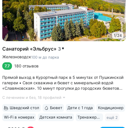
1
/
24
Санаторий «Эльбрус»
3
Железноводск
100 м до парка
7.7
180 отзывов
Прямой выход в Курортный парк в 5 минутах от Пушкинской
галереи • Своя скважина и бювет с минеральной водой
«Славяновская». 10 минут прогулки до городских бюветов
«Смирновский», «Лермонтовский» • Питание «шведский
С лечением и без,
18 профилей
стол» — редкое предложение для санаториев 2–3* •
Коллектив медцентра заслуживает...
Шведский стол
Бювет
Дети с 1 года
Кондиционер
Wi-Fi в номерах
Детская комната
Тренажерный зал
ещё 2