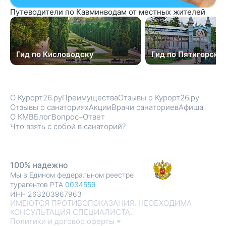
Путеводители по Кавминводам от местных жителей
Гид по Кисловодску
Гид по Пятигорску
О Курорт26.ру
Преимущества
Отзывы о Курорт26.ру
Отзывы о санаториях
Акции
Врачи санаториев
Афиша
О КМВ
Блог
Вопрос–Ответ
Что взять с собой в санаторий?
100% надежно
Мы в Едином федеральном реестре
турагентов РТА
0034559
ИНН 263203967963
ИМЕЮТСЯ ПРОТИВОПОКАЗАНИЯ. НЕОБХОДИМА
КОНСУЛЬТАЦИЯ СПЕЦИАЛИСТА.
Политики и договор оферты