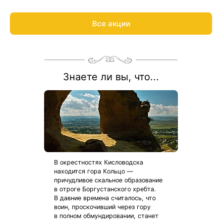
При бронировании путёвок «Источник‑Отдых Детство» и
«Источник-Отдых Детство Лайт» оплачивается только
Все акции
стоимость путевки для взрослого. Ребенок отдыхает
бесплатно!
Весь период проживания должен пройти в даты 1 июня — 31
августа 2026.
Рассчитаем цену со скидкой и забронируем отдых по
акции:
8 800 700-15-77
.
Знаете ли вы, что...
В окрестностях Кисловодска
находится гора Кольцо —
причудливое скальное образование
в отроге Боргустанского хребта.
В давние времена считалось, что
воин, проскочивший через гору
в полном обмундировании, станет