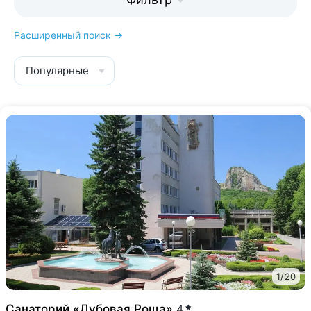
Расширенный поиск →
Популярные
1
/
20
Санаторий «Дубовая Роща»
4