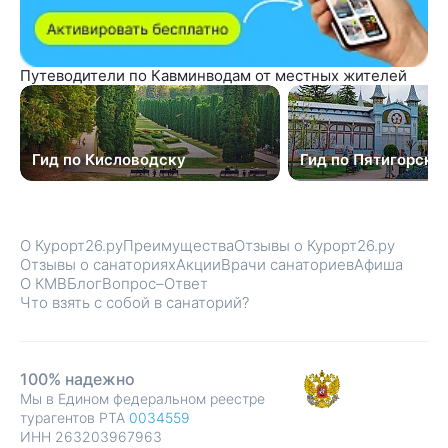
Путеводители по Кавминводам от местных жителей
Гид по Кисловодску
Гид по Пятигорску
О Курорт26.ру
Преимущества
Отзывы о Курорт26.ру
Отзывы о санаториях
Акции
Врачи санаториев
Афиша
О КМВ
Блог
Вопрос–Ответ
Что взять с собой в санаторий?
100% надежно
Мы в Едином федеральном реестре
турагентов РТА
0034559
ИНН 263203967963