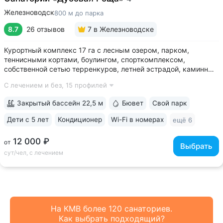
Железноводск
800 м до парка
8.7
26 отзывов
7
в Железноводске
Курортный комплекс 17 га с лесным озером, парком,
теннисными кортами, боулингом, спорткомплексом,
собственной сетью терренкуров, летней эстрадой, каминным
залом • Озеро с благоустроенным пляжем, чайным
С лечением и без,
15 профилей
домиком, лодочной станцией с катамаранами и зоной для
рыбалки на территории • Расположен...
Закрытый бассейн 22,5 м
Бювет
Свой парк
Дети с 5 лет
Кондиционер
Wi-Fi в номерах
ещё 6
12 000 ₽
от
Выбрать
сут/чел, с лечением
На КМВ более 120 санаториев.
Как выбрать подходящий?