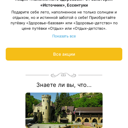
«Источник», Ессентуки
Подарите себе лето, наполненное не только солнцем и
отдыхом, но и истинной заботой о себе! Приобретайте
путёвку «Здоровье–базовая» или «Здоровье–детство» по
цене путёвки «Отдых» или «Отдых–детство».
Длительность путёвки — от 10 дней. Весь период
Показать все
проживания должен пройти в периоды: 1 июня – 31 августа
2026
.
*Скидка не суммируется с другими акциями и
Все акции
спецпредложениями
Рассчитаем цену со скидкой и забронируем отдых по акции:
8 800 700-15-77
.
Знаете ли вы, что...