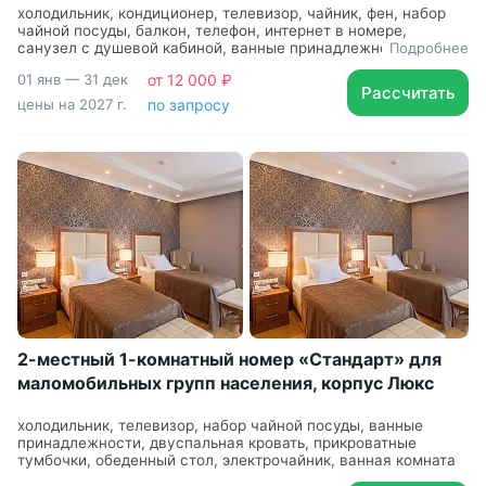
колоноскопия. Кольпоскопия. Собственная
холодильник, кондиционер, телевизор, чайник, фен, набор
лаборатория: более 50 ключевых исследований,
чайной посуды, балкон, телефон, интернет в номере,
санузел с душевой кабиной, ванные принадлежности, халат,
Подробнее
включая определение гормонов и онкомаркеров
тапочки, шкаф, односпальная кровать: 2 шт, две
01 янв — 31 дек
от 12 000 ₽
прикроватные тумбочки
Кабинеты урологии и гинекологии: ТРУЗИ,
Рассчитать
цены на 2027 г.
по запросу
урологический массаж, грязевые тампоны
и аппликации, лекарственные инстилляции.
Физиотерапия на аппаратах «Андро-Гин», «Яровит»,
«Интрамаг», «Аватрон», «Радиус-01 Интер СМ»,
«АВИМ-1»
Здоровая спина и суставы: рентгенография,
вакуумно-роликовый массаж, минеральные ванны,
грязевые аппликации и общая грязь. Физиотерапия:
электронейростимуляция на аппаратах
Lumphavision и BodyDrain, ударно-волновая
и ДЭНАС-терапия, биомеханотерапия «Биом-
2-местный 1-комнатный номер «Стандарт» для
Волна», высокоинтенсивная магнитотерапия BTL-
маломобильных групп населения, корпус Люкс
600
холодильник, телевизор, набор чайной посуды, ванные
Аппаратная косметология: коррекция проблем
принадлежности, двуспальная кровать, прикроватные
кожи Derma Max PDT, миолифтинг
тумбочки, обеденный стол, электрочайник, ванная комната
и электролимфодренаж Cosmomed, УЗ-лифтинг