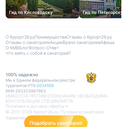
Гид по Кисловодску
Гид по Пятигорску
О Курорт26.ру
Преимущества
Отзывы о Курорт26.ру
Отзывы о санаториях
Акции
Врачи санаториев
Афиша
О КМВ
Блог
Вопрос–Ответ
Что взять с собой в санаторий?
100% надежно
Мы в Едином федеральном реестре
турагентов РТА
0034559
ИНН 263203967963
ИМЕЮТСЯ ПРОТИВОПОКАЗАНИЯ. НЕОБХОДИМА
КОНСУЛЬТАЦИЯ СПЕЦИАЛИСТА.
Политики и договор оферты
© 2011–2026 Курорт26.ру. Путевки в санатории
Кавминвод
Подобрать санаторий