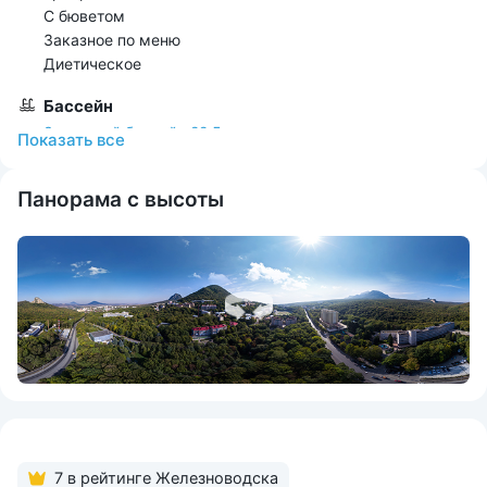
С бюветом
Заказное по меню
Диетическое
Бассейн
Закрытый бассейн 22,5 м
Показать всe
Включен в стоимость
По назначению врача
Панорама с высоты
Расстояние
От ж/д вокзала 680 м
От Аэропорта 17 км
До парка 840 м
До источника 750 м
До центра города 1.1 км
Развлечения
Баскетбольная площадка
Бассейн
Библиотека
7 в рейтинге Железноводска
Бильярд