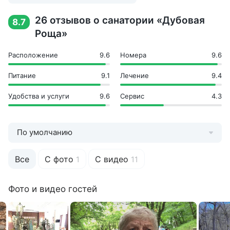
Большой теннис
26 отзывов о санатории «Дубовая
8.7
Боулинг
Роща»
Волейбольная площадка
Караоке
Расположение
9.6
Номера
9.6
Кинозал
Минифутбольная площадка
Питание
9.1
Лечение
9.4
Настольный теннис
Пешие прогулки
Удобства и услуги
9.6
Сервис
4.3
Развлекательные программы
Танцпол
Шахматы
По умолчанию
Экскурсии
Инфраструктура
Все
С фото
С видео
1
11
Аптека
Бар
Фото и видео гостей
Детская игровая площадка
Кафе
Киноконцертный зал
Количество корпусов: 2