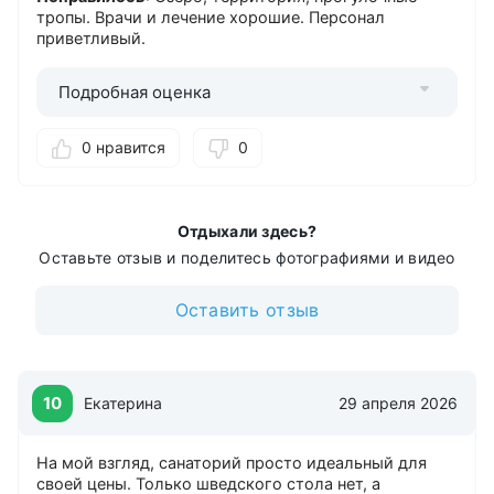
тропы. Врачи и лечение хорошие. Персонал
Интернет
приветливый.
Микрофон/колонки
Интернет
Подробная оценка
Бесплатный в холле
Бесплатный в номерах
0 нравится
0
Банкоматы
Сбербанк
Отдыхали здесь?
Стоянка
Оставьте отзыв и поделитесь фотографиями и видео
Платная охраняемая
Оставить отзыв
Дети
от 5 лет
Детская комната
Детская игровая площадка
10
Екатерина
29 апреля 2026
Лечение с 5 лет
На мой взгляд, санаторий просто идеальный для
Прокат
своей цены. Только шведского стола нет, а
Велосипедов