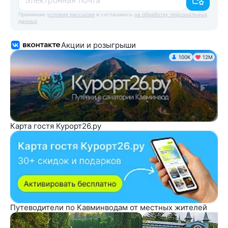
Принимаю
условия рассылки
и соглашаюсь
на обработку персональных
данных
Акции и розыгрыши
100K
12М
Карта гостя Курорт26.ру
Путеводители по Кавминводам от местных жителей