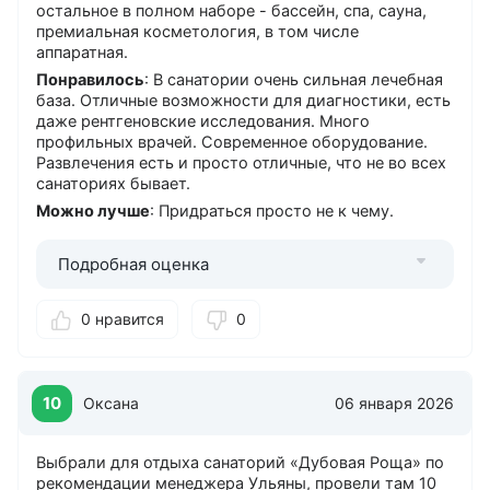
остальное в полном наборе - бассейн, спа, сауна,
Спортинвентаря
премиальная косметология, в том числе
Автомобилей
аппаратная.
Лодок
Понравилось
: В санатории очень сильная лечебная
Катамаранов
база. Отличные возможности для диагностики, есть
даже рентгеновские исследования. Много
Услуги
профильных врачей. Современное оборудование.
Spa
Развлечения есть и просто отличные, что не во всех
санаториях бывает.
Аниматоры
Глажение одежды
Можно лучше
: Придраться просто не к чему.
Доставка прессы
Камера хранения
Подробная оценка
Массаж
Парикмахерская
0 нравится
0
Парная (баня)
Прачечная
Рыбалка
Салон красоты
10
Оксана
06 января 2026
Сауна
Сейф
Выбрали для отдыха санаторий «Дубовая Роща» по
Солярий
рекомендации менеджера Ульяны, провели там 10