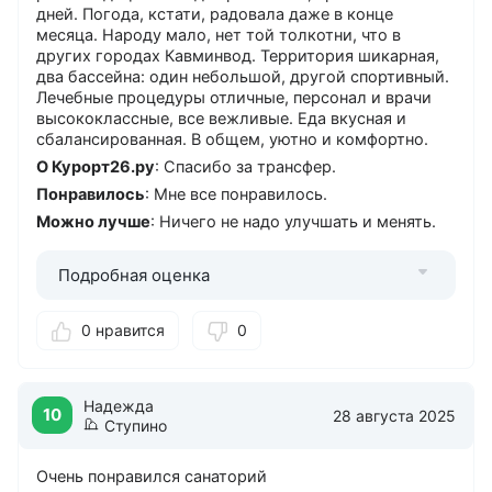
Тренажерный зал
дней. Погода, кстати, радовала даже в конце
Фитнес-центр
месяца. Народу мало, нет той толкотни, что в
других городах Кавминвод. Территория шикарная,
Хамам
два бассейна: один небольшой, другой спортивный.
Чистка обуви
Лечебные процедуры отличные, персонал и врачи
высококлассные, все вежливые. Еда вкусная и
сбалансированная. В общем, уютно и комфортно.
О Курорт26.ру
: Спасибо за трансфер.
Понравилось
: Мне все понравилось.
Можно лучше
: Ничего не надо улучшать и менять.
Подробная оценка
0 нравится
0
Надежда
10
28 августа 2025
Ступино
Очень понравился санаторий