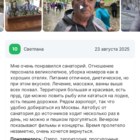
Кондиционеры в номерах
Лифты
Лобби-бар
Магазины
Охраняемая стоянка
Природный водоем
Ресторан
10
Светлана
23 августа 2025
Сад
Собственный бювет
Собственный парк
Мне очень понравился санаторий. Отношение
Спутниковое ТВ в номерах
персонала великолепное, уборка номеров как в
хороших отелях. Питание отличное, диетическое, но
Теплые переходы между корпусами
при этом вкусное. Лечение, массажи, ванны выше
Фонтаны
всех похвал. Территория большая и красивая, есть
Холл на этаже
пруд, где можно ловить рыбу или кататься на лодке,
есть пешие дорожки. Рядом аэропорт, так что
Бизнес-услуги
удобно добираться из Москвы. Автобус от
Конференц-зал
санатория до источников ходит несколько раз в
Проектор
день, но можно и пешком прогуляться. Вечером
показывают фильмы и концерты. Время пролетело
Флип-чарт
незаметно, очень хочется вернуться.
Факс
Понравилось
: Озеро, территория, прогулочные
Ксерокс