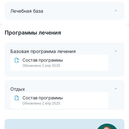
Размещение и лечение детей с
5 лет
. Есть
Лечебная база
педиатрическое отделение, где лечат детей возрастом
от 5 до 16 лет. Детское отделение удалено от
взрослого, но также находится в курортной зоне
Железноводска.
Программы лечения
Базовая программа лечения
Состав программы
Обновлено 2 апр 2025
Отдых
Состав программы
Обновлено 2 апр 2025