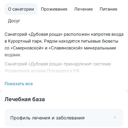
О санатории
Проживание
Лечение
Питание
Досуг
Санаторий «Дубовая роща» расположен напротив входа
в Курортный парк. Рядом находятся питьевые бюветы
со «Смирновской» и «Славяновской» минеральными
водами.
Санаторий «Дубовая роща» принадлежит системе
Управления делами Президента РФ.
Основной лечебный профиль
санатория —
Показать все
заболевания органов пищеварения и мочеполовой
системы.
Лечебная база
Сопутствующие лечебные профили:
нарушения
обмена веществ, заболевания опорно-двигательного
аппарата, кардиология, болезни нервной системы,
Профиль лечения и заболевания
гинекология.