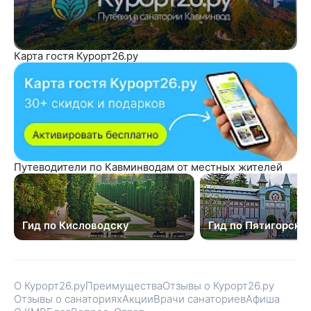
Карта гостя Курорт26.ру
Путеводители по Кавминводам от местных жителей
Гид по Кисловодску
Гид по Пятигорску
О Курорт26.ру
Преимущества
Отзывы о Курорт26.ру
Отзывы о санаториях
Акции
Врачи санаториев
Афиша