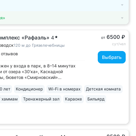
ия»
6500 ₽
омплекс «Рафаэль»
4
от
сут/чел
оводск
120 м до Грязелечебницы
 отзывов
Выбрать
жен у входа в парк, в 8–14 минутах
и от озера «30’ка», Каскадной
ы, бюветов «Смирновский»
яновский» • 2 минуты прогулки
неогрязелечебницы, где можно пройти
0 лет
Кондиционер
Wi-Fi в номерах
Детская комната
курс санаторного лечения • Завтрак
/ хаммам
Тренажерный зал
Караоке
Бильярд
«шведский стол» включены в цену
ния. Уникально!...