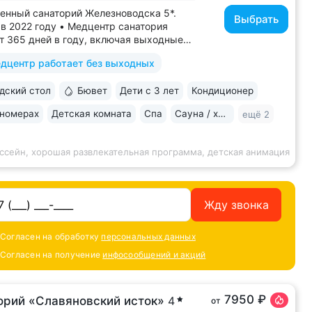
енный санаторий Железноводска 5*.
Выбрать
в 2022 году • Медцентр санатория
т 365 дней в году, включая выходные
ники • Центр курортной зоны: в шаговой
дцентр работает без выходных
ости курортный парк, Пушкинская
, бюветы «Славяновский»
ский стол
Бювет
Дети с 3 лет
Кондиционер
новский», бальнеогрязелечебница,
ая...
 номерах
Детская комната
Спа
Сауна / хаммам
ещё 2
ссейн, хорошая развлекательная программа, детская анимация
Жду звонка
Согласен на обработку
персональных данных
Согласен на получение
инфосообщений и акций
7950 ₽
орий «Славяновский исток»
4
от