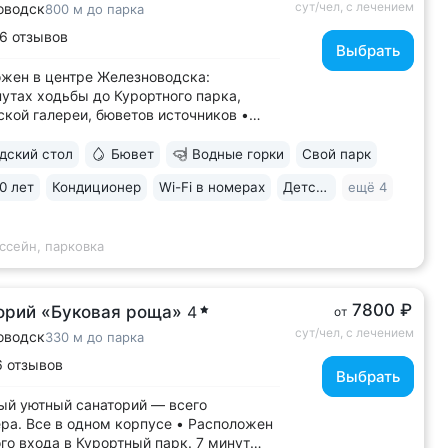
сут/чел, с лечением
оводск
800 м до парка
6 отзывов
Выбрать
жен в центре Железноводска:
нутах ходьбы до Курортного парка,
кой галереи, бюветов источников •
нная скважина и бювет с уникальной
ьной водой № 61, которую можно
ский стол
Бювет
Водные горки
Свой парк
вать только здесь. Источник
0 лет
Кондиционер
Wi-Fi в номерах
Детская комната
ещё 4
сентукского типа показан для лечения
аний...
ссейн, парковка
7800 ₽
орий «Буковая роща»
4
от
сут/чел, с лечением
оводск
330 м до парка
6 отзывов
Выбрать
й уютный санаторий — всего
ра. Все в одном корпусе • Расположен
ого входа в Курортный парк. 7 минут