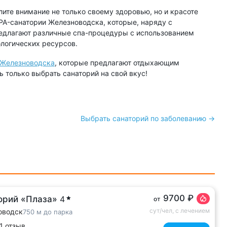
лите внимание не только своему здоровью, но и красоте
SPA-санатории Железноводска, которые, наряду с
длагают различные спа-процедуры с использованием
логических ресурсов.
 Железноводска
, которые предлагают отдыхающим
только выбрать санаторий на свой вкус!
Выбрать санаторий по заболеванию →
9700 ₽
орий «Плаза»
4
от
сут/чел, с лечением
оводск
750 м до парка
1 отзыв