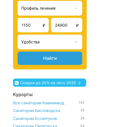
Профиль лечения
₽
₽
Удобства
Найти
Скидки до 20% на лето 2026
3
Курорты
Все санатории Кавминвод
142
Санатории Кисловодска
55
Санатории Ессентуков
36
Санатории Пятигорска
24