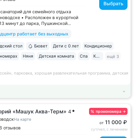
Выбрать
санаторий для семейного отдыха
новодске • Расположен в курортной
–13 минут до парка, Пушкинской
, бюветов «Славяновский»
дцентр работает без выходных
новский» • Собственный бювет
альной водой «Славяновская» • Все
ский стол
Бювет
Дети с 0 лет
Кондиционер
 здании: не нужно выходить на улицу,
олучить лечение,...
 номерах
Няня
Детская комната
Спа
Караоке
ещё 3
ссейн, парковка, хорошая развлекательная программа, детская
орий «Машук Аква-Терм»
4
промономера
→
оводск
На карте
11 000 ₽
от
6 отзывов
сут/чел, с лечением