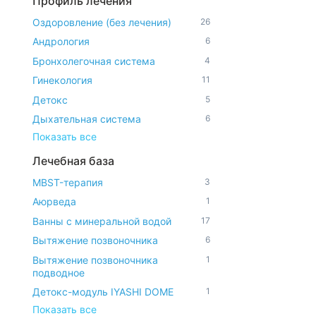
Профиль лечения
Оздоровление (без лечения)
26
Андрология
6
Бронхолегочная система
4
Гинекология
11
Детокс
5
Дыхательная система
6
Показать все
Лечебная база
MBST-терапия
3
Аюрведа
1
Ванны с минеральной водой
17
Вытяжение позвоночника
6
Вытяжение позвоночника
1
подводное
Детокс-модуль IYASHI DOME
1
Показать все