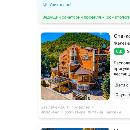
Уникально!
Ведущий санаторий профиля «Косметолог
Спа-к
Железн
6.6
9
Располо
прогулк
лестниц
и «Слав
до Баль
Дети с 
полный 
Сауна 
и ужин 
прожива
Без лечения,
17 профилей
Включено:
Проживание, питание, бассейн