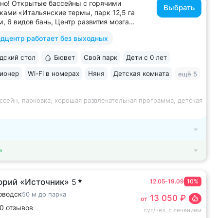
но! Открытые бассейны с горячими
Выбрать
ками «Итальянские термы, парк 12,5 га
м, 6 видов бань, Центр развития мозга,
х бассейна, «шведский стол» и детокс-
дцентр работает без выходных
 программы лечения, EMS-тренировки,
 спа-комплекс, вода «Легенда
ский стол
Бювет
Свой парк
Дети с 0 лет
» • Расположен в уединенном...
ионер
Wi-Fi в номерах
Няня
Детская комната
ещё 5
ссейн, парковка, хорошая развлекательная программа, детская
»
орий «Источник»
5
12.05-19.09
10%
оводск
50 м до парка
13 050 ₽
от
0 отзывов
сут/чел, с лечением