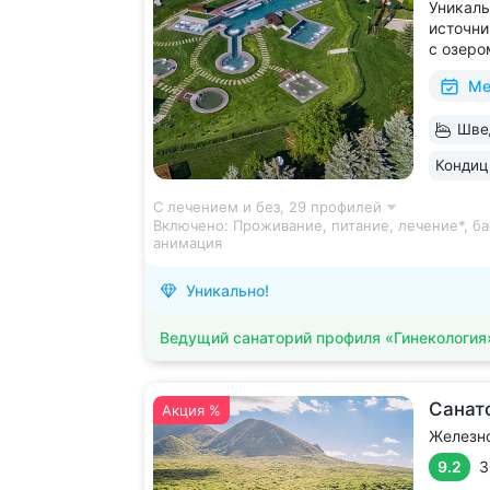
Уникаль
источни
с озеро
2 крыты
Ме
зал, 24
большой
Швед
Кавказа
Кондиц
С лечением и без,
29 профилей
Включено:
Проживание, питание, лечение*, ба
анимация
Уникально!
Ведущий санаторий профиля «Гинекология
Санат
Акция %
Железн
9.2
3