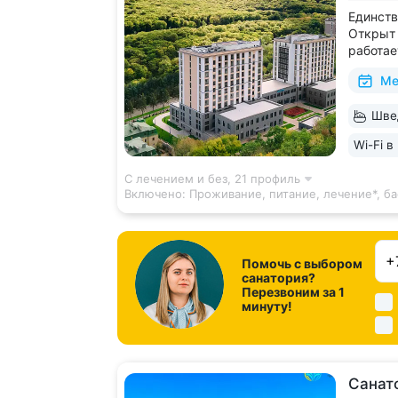
Единств
Открыт 
работае
и празд
Ме
доступн
галерея
Швед
и «Смир
каскадн
Wi-Fi в
С лечением и без,
21 профиль
Включено:
Проживание, питание, лечение*, ба
Помочь с выбором
санатория?
Перезвоним за 1
минуту!
Санат