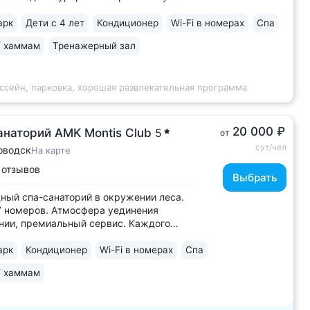
тов «Славяновский» и «Смирновский»,
ой лестницы, 15 минут до озера 30’ка •
арк
Дети с 4 лет
Кондиционер
Wi-Fi в номерах
Спа
кие балконы во всех номерах
/ хаммам
Тренажерный зал
амным видом на горы, парк, курортную
ссейн, парковка, хорошая развлекательная программа
20 000 ₽
анаторий AMK Montis Club
5
от
сут/чел
оводск
На карте
 отзывов
Выбрать
ный спа-санаторий в окружении леса.
7 номеров. Атмосфера уединения
нии, премиальный сервис. Каждого
опровождает личный ассистент-тьютор
 с минеральной водой
арк
Кондиционер
Wi-Fi в номерах
Спа
оводска — «Славяновская» • Номера
/ хаммам
ассическом стиле с отделкой
одных материалов....