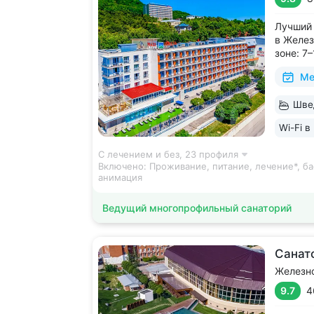
Лучший 
в Желез
зоне: 7
галереи
Ме
и «Смир
с минер
Швед
в одном
чтобы п
Wi-Fi в
С лечением и без,
23 профиля
Включено:
Проживание, питание, лечение*, ба
анимация
Ведущий многопрофильный санаторий
Санат
Железн
9.7
4