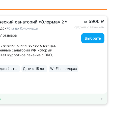
5900 ₽
ческий санаторий «Элорма»
2
от
сут/чел, с лечением
одск
70 м до Колоннады
7 отзывов
Выбрать
 лечения клиническеого центра.
енные санаторий РФ, который
яет курортное лечение с ЭКО,
еской хирургией, микрохирургией,
еабилитацией, офтальмологией, спа
ский стол
Дети с 15 лет
Wi-Fi в номерах
тологией • Красивое историческое
в 100 м от Нарзанной галереи. Окна
ия выходят...
»