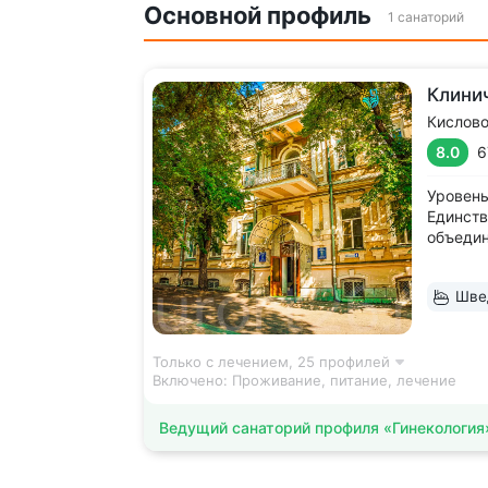
Основной профиль
1 санаторий
Клини
Кислов
8.0
6
Уровень
Единств
объедин
пластич
кардиор
Швед
и косме
здание 
санатор
Только с лечением,
25 профилей
Включено:
Проживание, питание, лечение
Ведущий санаторий профиля «Гинекология