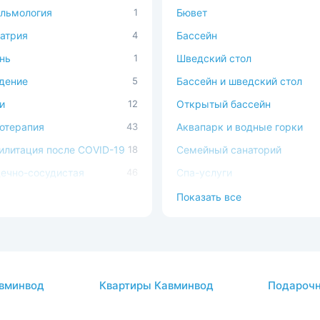
льмология
1
Бювет
атрия
4
Бассейн
нь
1
Шведский стол
дение
5
Бассейн и шведский стол
и
12
Открытый бассейн
отерапия
43
Аквапарк и водные горки
илитация после COVID-19
18
Семейный санаторий
ечно-сосудистая
46
Спа-услуги
ема
В окружении леса
Показать все
ема кровообращения
45
Можно с животными
процедуры
16
Доступная среда
авы
7
огия
6
вминвод
Квартиры Кавминвод
Подарочн
кринная система
6