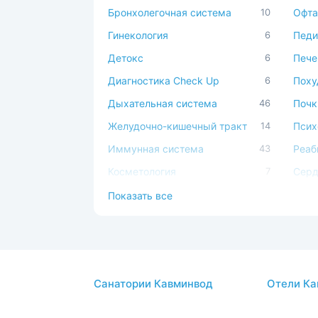
Бронхолегочная система
10
Офта
Гинекология
6
Педи
Детокс
6
Пече
Диагностика Check Up
6
Поху
Дыхательная система
46
Почк
Желудочно-кишечный тракт
14
Псих
Иммунная система
43
Реаб
Косметология
7
Серд
сист
Костно-мышечная система
15
Показать все
Сист
ЛОР
40
Спа-
Мочеполовая система
4
Суст
Нервная система
44
Урол
Санатории Кавминвод
Отели Ка
Обмен веществ
9
Эндо
Общетерапевтический
50