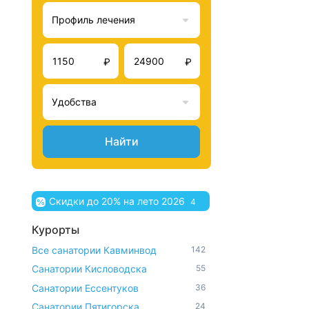
Профиль лечения
₽
₽
Удобства
Найти
Скидки до 20% на лето 2026
4
Курорты
Все санатории Кавминвод
142
Санатории Кисловодска
55
Санатории Ессентуков
36
Санатории Пятигорска
24