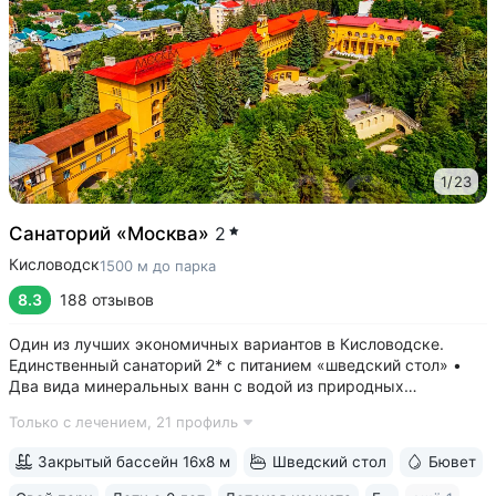
1
/
23
Санаторий «Москва»
2
Кисловодск
1500 м до парка
8.3
188 отзывов
Один из лучших экономичных вариантов в Кисловодске.
Единственный санаторий 2* с питанием «шведский стол» •
Два вида минеральных ванн с водой из природных
источников: углекислые (нарзан) и сероводородные ванны •
Только с лечением,
21 профиль
Свой бювет с минеральной водой двух курортов:
«Ессентуки-4» и «Славяновская»...
Закрытый бассейн 16х8 м
Шведский стол
Бювет