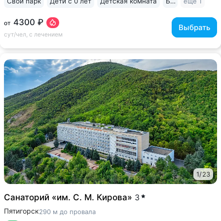
Свой парк
Дети с 0 лет
Детская комната
Бильярд
ещё 1
4300 ₽
от
Выбрать
сут/чел, с лечением
1
/
23
Санаторий «им. С. М. Кирова»
3
Пятигорск
290 м до провала