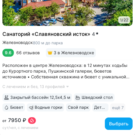
1
/
22
Санаторий «Славяновский исток»
4
Железноводск
800 м до парка
9.6
66 отзывов
3
в Железноводске
Расположен в центре Железноводска: в 12 минутах ходьбы
до Курортного парка, Пушкинской галереи, бюветов
источников • Собственная скважина и бювет с уникальной
минеральной водой № 61, которую можно попробовать
С лечением и без,
13 профилей
только здесь. Источник № 61 ессентукского типа показан для
лечения заболеваний...
Закрытый бассейн 12,5х4,5 м
Шведский стол
Бювет
Водные горки
Свой парк
Дети с 0 лет
ещё 7
7950 ₽
от
Выбрать
сут/чел, с лечением