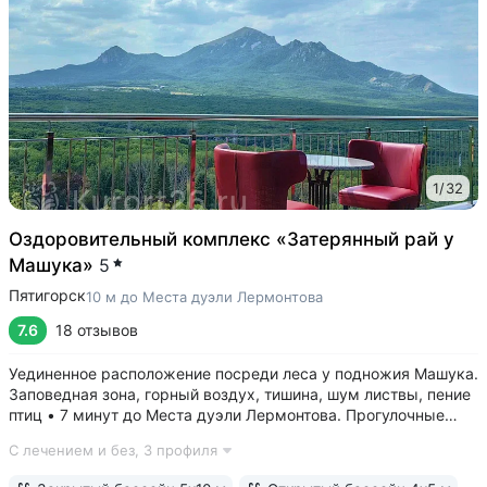
1
/
32
Оздоровительный комплекс «Затерянный рай у
Машука»
5
Пятигорск
10 м до Места дуэли Лермонтова
7.6
18 отзывов
Уединенное расположение посреди леса у подножия Машука.
Заповедная зона, горный воздух, тишина, шум листвы, пение
птиц • 7 минут до Места дуэли Лермонтова. Прогулочные
тропы терренкура на вершину Машука, к Канатке и Провалу.
С лечением и без,
3 профиля
Идеальное место для тех, кто любит гулять на природе •
Бювет...