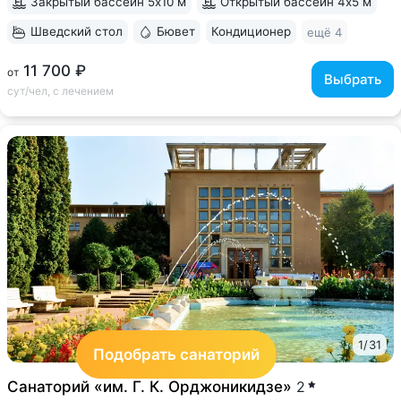
Закрытый бассейн 5х10 м
Открытый бассейн 4х5 м
Шведский стол
Бювет
Кондиционер
ещё 4
11 700 ₽
от
Выбрать
сут/чел, с лечением
1
/
31
Подобрать санаторий
Санаторий «им. Г. К. Орджоникидзе»
2