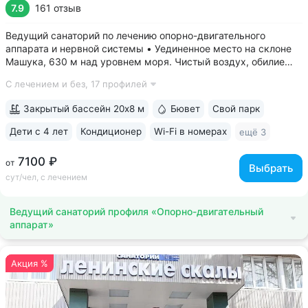
7.9
161 отзыв
Ведущий санаторий по лечению опорно-двигательного
аппарата и нервной системы • Уединенное место на склоне
Машука, 630 м над уровнем моря. Чистый воздух, обилие
зелени, тишина • 8 минут до Провала, горячих источников
С лечением и без,
17 профилей
«Бесстыжие ванны», бювета источника № 24. Прямой выход
на терренкур вокруг...
Закрытый бассейн 20х8 м
Бювет
Свой парк
Дети с 4 лет
Кондиционер
Wi-Fi в номерах
ещё 3
7100 ₽
от
Выбрать
сут/чел, с лечением
Ведущий санаторий профиля «Опорно-двигательный
аппарат»
Акция %