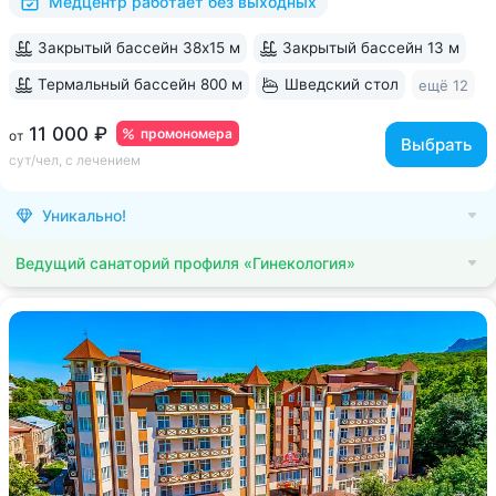
Медцентр работает без выходных
Закрытый бассейн 38х15 м
Закрытый бассейн 13 м
Термальный бассейн 800 м
Шведский стол
ещё 12
11 000 ₽
промономера
от
Выбрать
сут/чел, с лечением
Уникально!
Ведущий санаторий профиля «Гинекология»