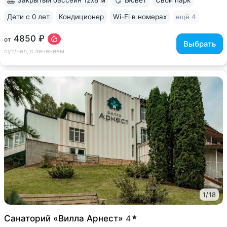
Дети с 0 лет
Кондиционер
Wi-Fi в номерах
ещё 4
4850 ₽
от
Выбрать
сут/чел, с лечением
1
/
18
Санаторий «Вилла Арнест»
4