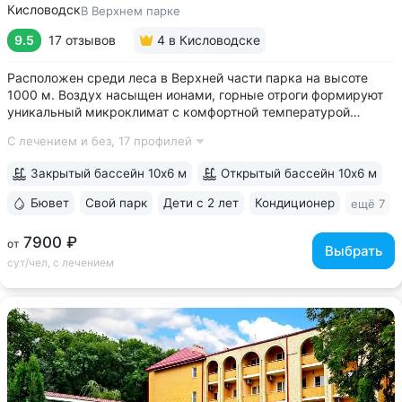
Кисловодск
В Верхнем парке
9.5
17 отзывов
4
в Кисловодске
Расположен среди леса в Верхней части парка на высоте
1000 м. Воздух насыщен ионами, горные отроги формируют
уникальный микроклимат с комфортной температурой
и влажностью воздуха. Прямой выход на терренкур
С лечением и без,
17 профилей
№ 2Б Кисловодского парка • Один из лучших вариантов для
уединенного отдыха. В санатории...
Закрытый бассейн 10х6 м
Открытый бассейн 10х6 м
Бювет
Свой парк
Дети с 2 лет
Кондиционер
ещё 7
7900 ₽
от
Выбрать
сут/чел, с лечением