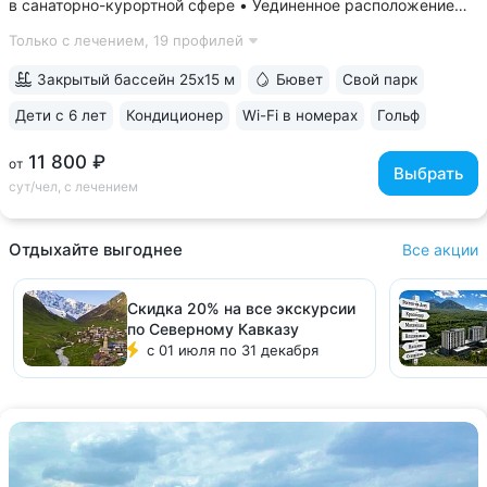
в санаторно-курортной сфере • Уединенное расположение
в верхней части Курортного парка — в зоне с уникальным
Только с лечением,
19 профилей
микроклиматом на высоте 1000 м. Прямой выход
на терренкур 2Б, который ведёт...
Закрытый бассейн 25x15 м
Бювет
Свой парк
Дети с 6 лет
Кондиционер
Wi-Fi в номерах
Гольф
ещё 6
11 800 ₽
от
Выбрать
сут/чел, с лечением
Отдыхайте выгоднее
Все акции
Скидка 20% на все экскурсии
по Северному Кавказу
с 01 июля по 31 декабря