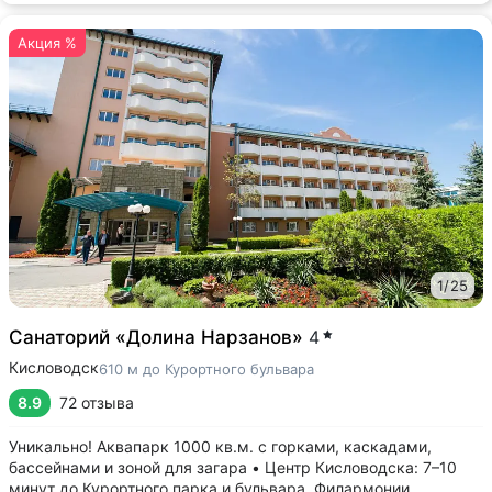
Акция %
1
/
25
Санаторий «Долина Нарзанов»
4
Кисловодск
610 м до Курортного бульвара
8.9
72 отзыва
Уникально! Аквапарк 1000 кв.м. с горками, каскадами,
бассейнами и зоной для загара • Центр Кисловодска: 7–10
минут до Курортного парка и бульвара, Филармонии,