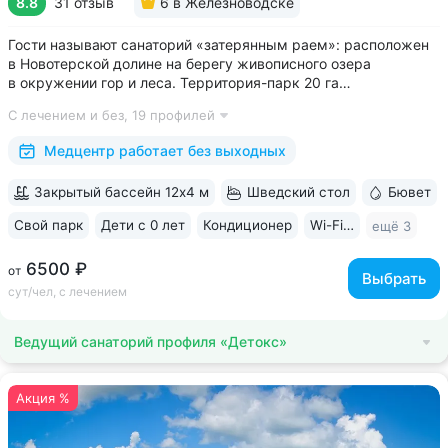
8.8
31 отзыв
6
в Железноводске
Гости называют санаторий «затерянным раем»: расположен
в Новотерской долине на берегу живописного озера
в окружении гор и леса. Территория-парк 20 га
с терренкуром (4 км), скверами, велодорожками, фотозоной,
С лечением и без,
19 профилей
живописным храмом «Нерушимая стена» • Обустроенная
набережная озера с зонами отдыха и...
Медцентр работает без выходных
Закрытый бассейн 12х4 м
Шведский стол
Бювет
Свой парк
Дети с 0 лет
Кондиционер
Wi-Fi в номерах
ещё 3
6500 ₽
от
Выбрать
сут/чел, с лечением
Ведущий санаторий профиля «Детокс»
Акция %