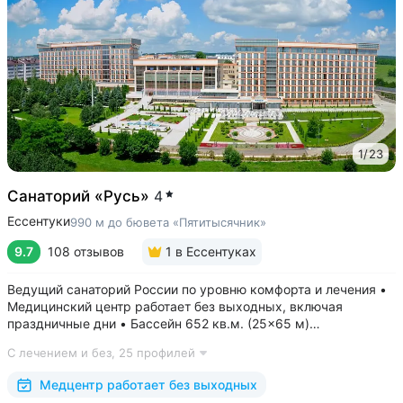
1
/
23
Санаторий «Русь»
4
Ессентуки
990 м до бювета «Пятитысячник»
9.7
108 отзывов
1
в Ессентуках
Ведущий санаторий России по уровню комфорта и лечения •
Медицинский центр работает без выходных, включая
праздничные дни • Бассейн 652 кв.м. (25×65 м)
с термотерапией, джакузи, каскадом и морской волной.
С лечением и без,
25 профилей
Глубина от 30 до 180 см, есть отдельная детская зона. Рядом
расположены закрытая терраса...
Медцентр работает без выходных