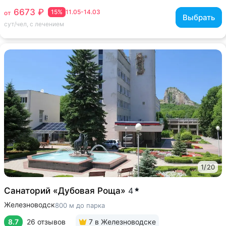
6673 ₽
15%
11.05-14.03
от
Выбрать
сут/чел, с лечением
1
/
20
Санаторий «Дубовая Роща»
4
Железноводск
800 м до парка
8.7
26 отзывов
7
в Железноводске