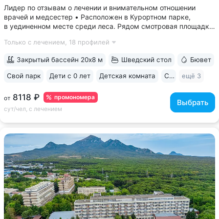
Лидер по отзывам о лечении и внимательном отношении
врачей и медсестер • Расположен в Курортном парке,
в уединенном месте среди леса. Рядом смотровая площадка.
Окна всех номеров выходят на лес: тишина, чистый воздух,
Только с лечением,
18 профилей
пение птиц • Удобный выход в Нижний и Верхний парки:
в 15 минутах ходьбы...
Закрытый бассейн 20х8 м
Шведский стол
Бювет
Свой парк
Дети с 0 лет
Детская комната
Спа
ещё 3
8118 ₽
промономера
от
Выбрать
сут/чел, с лечением