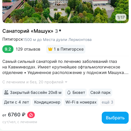
1
/
17
Санаторий «Машук»
3
Пятигорск
1500 м до Места дуэли Лермонтова
9.2
129 отзывов
1
в Пятигорске
Самый сильный санаторий по лечению заболеваний глаз
на Кавминводах. Имеет крупнейшее офтальмологическое
отделение • Уединенное расположение у подножия Машука.
В пешей доступности: Место дуэли Лермонтова, смотровая
С лечением и без,
20 профилей
площадка Ворота любви, начало терренкура вокруг Машука.
В 5 минутах ж/д станция...
Закрытый бассейн 20х8 м
Бювет
Свой парк
Дети с 4 лет
Кондиционер
Wi-Fi в номерах
ещё 3
6760 ₽
от
Выбрать
сут/чел, с лечением