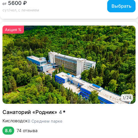
5600 ₽
от
Выбрать
сут/чел, с лечением
Акция %
1
/
24
Санаторий «Родник»
4
Кисловодск
В Среднем парке
8.6
74 отзыва