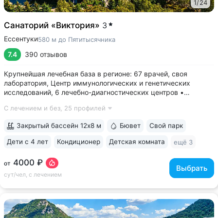
1
/
24
Санаторий «Виктория»
3
Ессентуки
580 м до Пятитысячника
7.4
390 отзывов
Крупнейшая лечебная база в регионе: 67 врачей, своя
лаборатория, Центр иммунологических и генетических
исследований, 6 лечебно-диагностических центров •
Расположен напротив Парка Победы в тихой части
С лечением и без,
25 профилей
Ессентуков. 18 минут прогулки до Грязелечебницы им.
Семашко и Курортного парка • На территории...
Закрытый бассейн 12х8 м
Бювет
Свой парк
Дети с 4 лет
Кондиционер
Детская комната
ещё 3
4000 ₽
от
Выбрать
сут/чел, с лечением