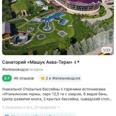
1
/
23
Санаторий «Машук Аква-Терм»
4
Железноводск
На карте
9.7
46 отзывов
2
в Железноводске
Уникально! Открытые бассейны с горячими источниками
«Итальянские термы, парк 12,5 га с озером, 6 видов бань,
Центр развития мозга, 2 крытых бассейна, «шведский стол»
и детокс-зал, 24 программы лечения, EMS-тренировки,
С лечением и без,
29 профилей
большой спа-комплекс, вода «Легенда Кавказа» •
Расположен в уединенном...