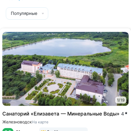
Популярные
1
/
19
Cанаторий «Елизавета — Минеральные Воды»
4
Железноводск
На карте