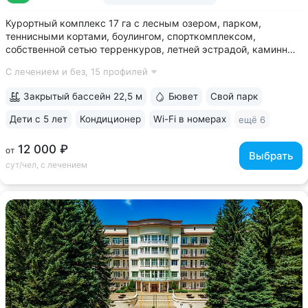
Курортный комплекс 17 га с лесным озером, парком,
теннисными кортами, боулингом, спорткомплексом,
собственной сетью терренкуров, летней эстрадой, каминным
залом • Озеро с благоустроенным пляжем, чайным
С лечением и без,
15 профилей
домиком, лодочной станцией с катамаранами и зоной для
рыбалки на территории • Расположен...
Закрытый бассейн 22,5 м
Бювет
Свой парк
Дети с 5 лет
Кондиционер
Wi-Fi в номерах
ещё 6
12 000 ₽
от
Выбрать
сут/чел, с лечением