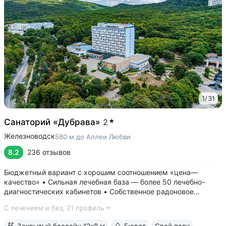
1
/
31
Санаторий «Дубрава»
2
Железноводск
580 м до Аллеи Любви
8.2
236 отзывов
Бюджетный вариант с хорошим соотношением «цена—
качество» • Сильная лечебная база — более 50 лечебно-
диагностических кабинетов • Собственное радоновое
отделение — единственное в Железноводске • Бювет
С лечением и без,
21 профиль
с минеральной водой «Славяновская» и «Смирновская» •
Крытый бассейн 12×8 м. В бассейне...
Закрытый бассейн 12х8 м
Бювет
Свой парк