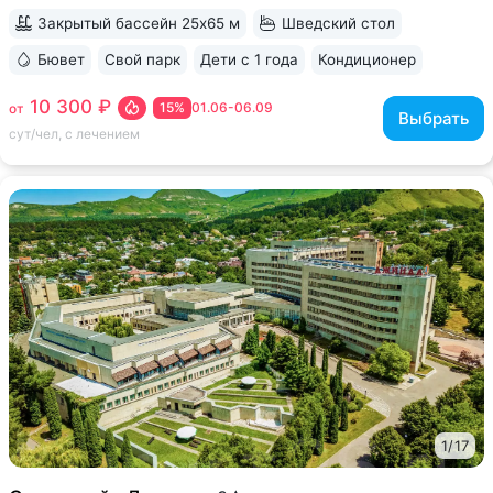
Закрытый бассейн 25х65 м
Шведский стол
Бювет
Свой парк
Дети с 1 года
Кондиционер
ещё 6
10 300 ₽
15%
01.06-06.09
от
Выбрать
сут/чел, с лечением
1
/
17