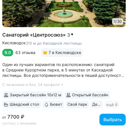
1
/
30
Санаторий «Центросоюз»
3
Кисловодск
310 м до Каскадной лестницы
9.0
63 отзыва
7
в Кисловодске
Один из лучших вариантов по расположению: санаторий
в Среднем Курортном парке, в 5 минутах от Каскадной
лестницы. Все достопримечательности в пешей доступности
• Парк санатория с фонтаном, цветниками, беседками
С лечением и без,
24 профиля
переходит в Курортный парк, к терренкурам № 3 и № 2Б •
В путёвки включен большой...
Закрытый бассейн 10х12 м
Открытый бассейн
Шведский стол
Бювет
Свой парк
Дети с 2 лет
ещё 6
7700 ₽
от
Выбрать
сут/чел, с лечением