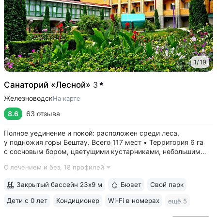
1
/
19
Санаторий «Лесной»
3
Железноводск
На карте
8.6
63 отзыва
Полное уединение и покой: расположен среди леса,
у подножия горы Бештау. Всего 117 мест • Территория 6 га
с сосновым бором, цветущими кустарниками, небольшим
прудом, зонами отдыха с гамаками и беседками •
С лечением и без,
18 профилей
Собственная сеть терренкуров, проложенных по лесу
и горным склонам • Бесплатный трансфер...
Закрытый бассейн 23х9 м
Бювет
Свой парк
Дети с 0 лет
Кондиционер
Wi-Fi в номерах
ещё 5