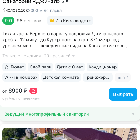
Санаторий «Джинал»
3
Кисловодск
2300 м до парка
9.0
98 отзывов
7
в Кисловодске
Тихая часть Верхнего парка у подножия Джинальского
хребта. 12 минут до Курортного парка • 871 метр над
уровнем моря ­— невероятные виды на Кавказские горы,
чистый воздух, тишина и уединение. На территории и рядом
Только с лечением,
20 профилей
расположены лучшие смотровые площадки Кисловодска •
Собственный бювет...
Бювет
Свой парк
Дети с 0 лет
Кондиционер
Wi-Fi в номерах
Детская комната
Тренажерный зал
ещё 2
6900 ₽
от
Выбрать
сут/чел, с лечением
Ведущий многопрофильный санаторий