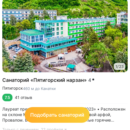
1
/
23
Санаторий «Пятигорский нарзан»
4
Пятигорск
460 м до Канатки
7.5
41 отзыв
Лауреат премии «Лучшие санатории РФ 2023» • Расположен
Подобрать санаторий
на склоне Машука: рядом с Канаткой, Эоловой арфой,
Провалом. В 15 минутах ходьбы — открытые горячие
источники «Бесстыжие ванны» • Из окон виден белоснежный
Только с лечением,
22 профиля