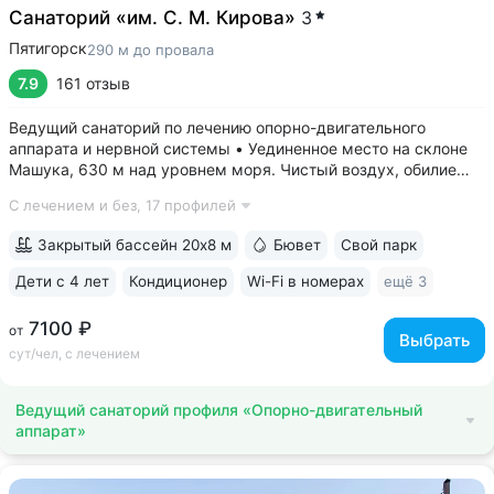
Санаторий «им. С. М. Кирова»
3
Пятигорск
290 м до провала
7.9
161 отзыв
Ведущий санаторий по лечению опорно-двигательного
аппарата и нервной системы • Уединенное место на склоне
Машука, 630 м над уровнем моря. Чистый воздух, обилие
зелени, тишина • 8 минут до Провала, горячих источников
С лечением и без,
17 профилей
«Бесстыжие ванны», бювета источника № 24. Прямой выход
на терренкур вокруг...
Закрытый бассейн 20х8 м
Бювет
Свой парк
Дети с 4 лет
Кондиционер
Wi-Fi в номерах
ещё 3
7100 ₽
от
Выбрать
сут/чел, с лечением
Ведущий санаторий профиля «Опорно-двигательный
аппарат»