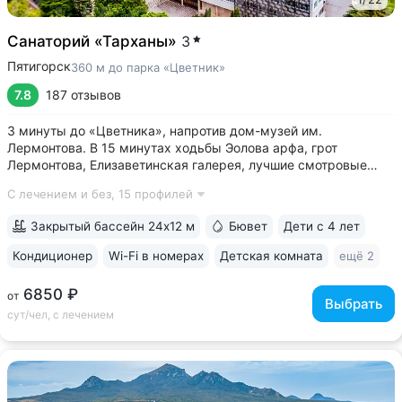
Санаторий «Тарханы»
3
Пятигорск
360 м до парка «Цветник»
7.8
187 отзывов
3 минуты до «Цветника», напротив дом-музей им.
Лермонтова. В 15 минутах ходьбы Эолова арфа, грот
Лермонтова, Елизаветинская галерея, лучшие смотровые
площадки • Бювет источника № 1 «Красноармейский»
С лечением и без,
15 профилей
напротив санатория, 7 минут прогулки до Центральной
питьевой галереи • Балконы во всех номерах:...
Закрытый бассейн 24x12 м
Бювет
Дети с 4 лет
Кондиционер
Wi-Fi в номерах
Детская комната
ещё 2
6850 ₽
от
Выбрать
сут/чел, с лечением