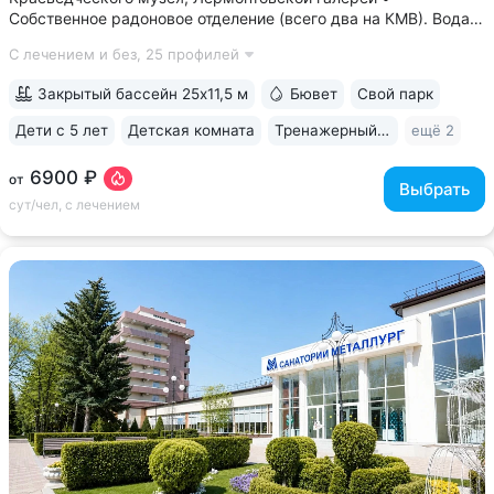
Собственное радоновое отделение (всего два на КМВ). Вода
для радоновых ванн поступает напрямую из источника,
С лечением и без,
25 профилей
сохраняя все полезные свойства • Сероводородные ванны
с природным источником: минеральная...
Закрытый бассейн 25x11,5 м
Бювет
Свой парк
Дети с 5 лет
Детская комната
Тренажерный зал
ещё 2
6900 ₽
от
Выбрать
сут/чел, с лечением