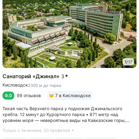
1
/
17
Санаторий «Джинал»
3
Кисловодск
2300 м до парка
9.0
99 отзывов
7
в Кисловодске
Тихая часть Верхнего парка у подножия Джинальского
хребта. 12 минут до Курортного парка • 871 метр над
уровнем моря ­— невероятные виды на Кавказские горы,
чистый воздух, тишина и уединение. На территории и рядом
Только с лечением,
20 профилей
расположены лучшие смотровые площадки Кисловодска •
Собственный бювет...