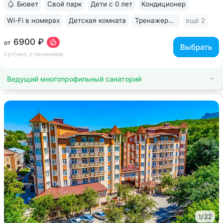
Бювет
Свой парк
Дети с 0 лет
Кондиционер
Wi-Fi в номерах
Детская комната
Тренажерный зал
ещё 2
6900 ₽
от
Выбрать
сут/чел, с лечением
Ведущий многопрофильный санаторий
1
/
22