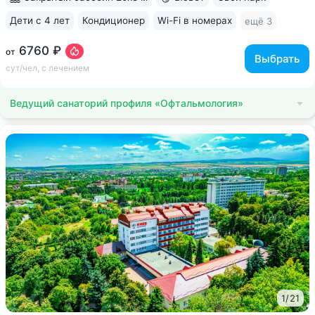
Дети с 4 лет
Кондиционер
Wi-Fi в номерах
ещё 3
6760 ₽
от
Выбрать
сут/чел, с лечением
Ведущий санаторий профиля «Офтальмология»
1
/
21