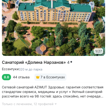
1
/
27
Санаторий «Долина Нарзанов»
4
Ессентуки
320 м до парка
8.8
44 отзыва
7
в Ессентуках
Сетевой санаторий AZIMUT Здоровье: гарантия соответствия
стандартам сервиса, медицины и услуг • Уютный санаторий
рассчитан всего на 98 гостей: здесь спокойно, нет очередей,
врачи уделяют максимум внимания каждому гостю •
Только с лечением,
12 профилей
Медицинский центр работает без выходных с 8:00 до 18:00 •