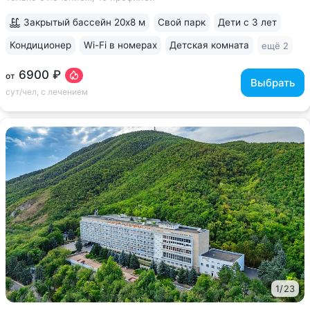
На базе санатория работает «Всероссийский
реабилитационный центр для...
Закрытый бассейн 20х8 м
Свой парк
Дети с 3 лет
Кондиционер
Wi-Fi в номерах
Детская комната
ещё 2
6900 ₽
от
Выбрать
сут/чел, с лечением
1
/
23