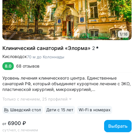
1
/
16
Клинический санаторий «Элорма»
2
Кисловодск
70 м до Колоннады
8.0
68 отзывов
Уровень лечения клиническеого центра. Единственные
санаторий РФ, который объединяет курортное лечение с ЭКО,
пластической хирургией, микрохирургией,
кардиореабилитацией, офтальмологией, спа и косметологией
Только с лечением,
25 профилей
• Красивое историческое здание в 100 м от Нарзанной
галереи. Окна санатория выходят...
Шведский стол
Дети с 15 лет
Wi-Fi в номерах
6900 ₽
от
Выбрать
сут/чел, с лечением