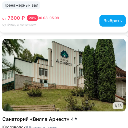
Тренажерный зал
7600 ₽
20%
06.08-05.09
от
Выбрать
сут/чел, с лечением
1
/
18
Санаторий «Вилла Арнест»
4
Кисловодск
В Верхнем парке