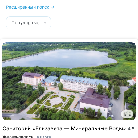
Расширенный поиск →
Популярные
1
/
19
Cанаторий «Елизавета — Минеральные Воды»
4
Железноводск
На карте