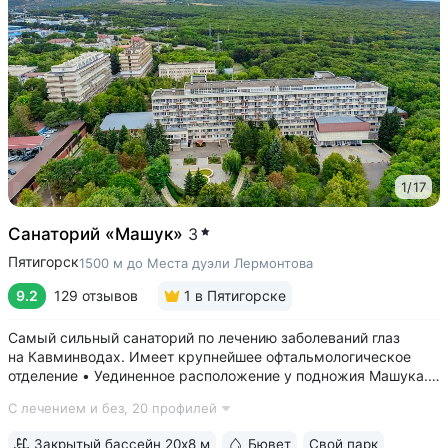
1
/
17
Санаторий «Машук»
3
Пятигорск
1500 м до Места дуэли Лермонтова
9.2
129 отзывов
1
в Пятигорске
Самый сильный санаторий по лечению заболеваний глаз
на Кавминводах. Имеет крупнейшее офтальмологическое
отделение • Уединенное расположение у подножия Машука.
В пешей доступности: Место дуэли Лермонтова, смотровая
С лечением и без,
20 профилей
площадка Ворота любви, начало терренкура вокруг Машука.
В 5 минутах ж/д станция...
Закрытый бассейн 20х8 м
Бювет
Свой парк