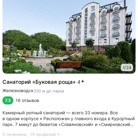
1
/
24
Санаторий «Буковая роща»
4
Железноводск
330 м до парка
7.3
16 отзывов
Камерный уютный санаторий — всего 33 номера. Все
в одном корпусе • Расположен у главного входа в Курортный
парк. 7 минут до бюветов «Славяновский» и «Смирновский»,
Каскадной лестницы, 15 минут до озера 30’ка • Английские
С лечением ,
14 профилей
балконы во всех номерах с панорамным видом на горы,