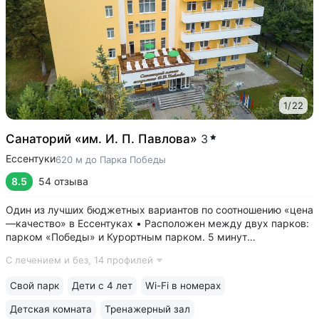
1
/
22
Санаторий «им. И. П. Павлова»
3
Ессентуки
620 м до Парка Победы
8.5
54 отзыва
Один из лучших бюджетных вариантов по соотношению «цена
—качество» в Ессентуках • Расположен между двух парков:
парком «Победы» и Курортным парком. 5 минут
до грязелечебницы им. Семашко и галереи источника 4/33 с
С лечением и без,
14 профилей
минеральной водой «Ессентуки № 4, «Ессентуки—Новая» •
Камерный санаторий...
Свой парк
Дети с 4 лет
Wi-Fi в номерах
Детская комната
Тренажерный зал