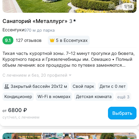
1
/
14
Санаторий «Металлург»
3
Ессентуки
970 м до парка
9.1
127 отзывов
5
в Ессентуках
Тихая часть курортной зоны. 7–12 минут прогулки до бювета,
Курортного парка и Грязелечебницы им. Семашко • Полный
объем лечения: все процедуры по путевке заменяются
на другие при наличии противопоказаний • В цену базовой
С лечением и без,
20 профилей
путевки включены дорогие процедуры: эндоскопические
исследования,...
Закрытый бассейн 20х12 м
Свой парк
Дети с 0 лет
Кондиционер
Wi-Fi в номерах
Детская комната
ещё 3
6800 ₽
от
Выбрать
сут/чел, с лечением