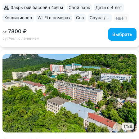
парк, курортную зону •...
Закрытый бассейн 4х6 м
Свой парк
Дети с 4 лет
Кондиционер
Wi-Fi в номерах
Спа
Сауна / хаммам
ещё 1
7800 ₽
от
Выбрать
сут/чел, с лечением
1
/
26