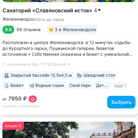
Санаторий «Славяновский исток»
4
Железноводск
800 м до парка
9.6
66 отзывов
3
в Железноводске
Расположен в центре Железноводска: в 12 минутах ходьбы
до Курортного парка, Пушкинской галереи, бюветов
источников • Собственная скважина и бювет с уникальной
минеральной водой № 61, которую можно попробовать
С лечением и без,
13 профилей
только здесь. Источник № 61 ессентукского типа показан для
лечения заболеваний...
Закрытый бассейн 12,5х4,5 м
Шведский стол
Бювет
Водные горки
Свой парк
Дети с 0 лет
ещё 7
7950 ₽
от
Выбрать
сут/чел, с лечением
Акция %