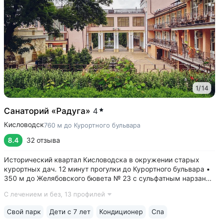
1
/
14
Санаторий «Радуга»
4
Кисловодск
760 м до Курортного бульвара
8.4
32 отзыва
Исторический квартал Кисловодска в окружении старых
курортных дач. 12 минут прогулки до Курортного бульвара •
350 м до Желябовского бювета № 23 с сульфатным нарзаном
• Камерный санаторий и спокойная атмосфера — всего 120
С лечением и без,
13 профилей
мест • Комфортные номера отельного типа. Есть номера
с уютными балконами...
Свой парк
Дети с 7 лет
Кондиционер
Спа