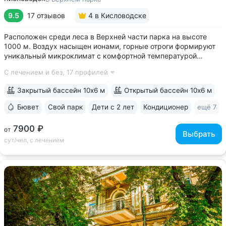
9.5
17 отзывов
4
в Кисловодске
Расположен среди леса в Верхней части парка на высоте
1000 м. Воздух насыщен ионами, горные отроги формируют
уникальный микроклимат с комфортной температурой
и влажностью воздуха. Прямой выход на терренкур
С лечением и без,
17 профилей
№ 2Б Кисловодского парка • Один из лучших вариантов для
уединенного отдыха. В санатории...
Закрытый бассейн 10х6 м
Открытый бассейн 10х6 м
Бювет
Свой парк
Дети с 2 лет
Кондиционер
ещё 7
7900 ₽
от
Выбрать
сут/чел, с лечением