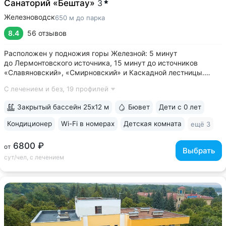
Санаторий «Бештау»
3
Железноводск
650 м до парка
8.4
56 отзывов
Расположен у подножия горы Железной: 5 минут
до Лермонтовского источника, 15 минут до источников
«Славяновский», «Смирновский» и Каскадной лестницы.
У входа в санаторий начинается круговой терренкур № 1 •
С лечением и без,
19 профилей
Лечебные ванны с природной минеральной водой: вода
поступает напрямую из скважины № 64,...
Закрытый бассейн 25х12 м
Бювет
Дети с 0 лет
Кондиционер
Wi-Fi в номерах
Детская комната
ещё 3
6800 ₽
от
Выбрать
сут/чел, с лечением