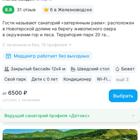
8.8
31 отзыв
6
в Железноводске
Гости называют санаторий «затерянным раем»: расположен
в Новотерской долине на берегу живописного озера
в окружении гор и леса. Территория-парк 20 га
с терренкуром (4 км), скверами, велодорожками, фотозоной,
С лечением и без,
19 профилей
живописным храмом «Нерушимая стена» • Обустроенная
набережная озера с зонами отдыха и...
Медцентр работает без выходных
Закрытый бассейн 12х4 м
Шведский стол
Бювет
Свой парк
Дети с 0 лет
Кондиционер
Wi-Fi в номерах
ещё 3
6500 ₽
от
Выбрать
сут/чел, с лечением
Ведущий санаторий профиля «Детокс»