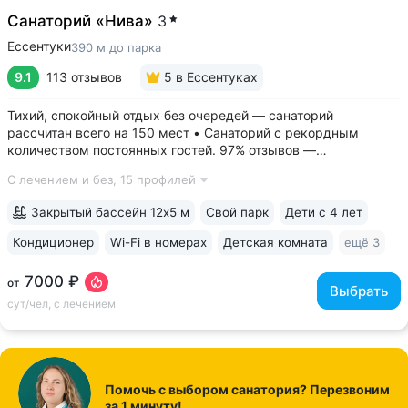
Санаторий «Нива»
3
Ессентуки
390 м до парка
9.1
113 отзывов
5
в Ессентуках
Тихий, спокойный отдых без очередей — санаторий
рассчитан всего на 150 мест • Санаторий с рекордным
количеством постоянных гостей. 97% отзывов —
положительные • 3 минуты до Курортного парка, 6–10 минут
С лечением и без,
15 профилей
до Грязелечебницы им. Семашко и бюветов минеральной
воды Ессентуки № 4,...
Закрытый бассейн 12х5 м
Свой парк
Дети с 4 лет
Кондиционер
Wi-Fi в номерах
Детская комната
ещё 3
7000 ₽
от
Выбрать
сут/чел, с лечением
Помочь с выбором санатория? Перезвоним
за 1 минуту!