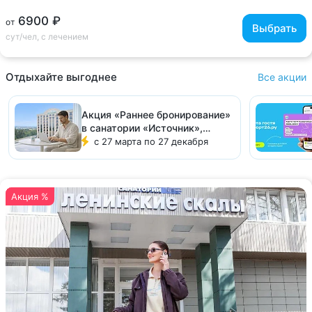
6900 ₽
от
Выбрать
сут/чел, с лечением
Отдыхайте выгоднее
Все акции
Акция «Раннее бронирование»
в санатории «Источник»,
Ессентуки
с 27 марта по 27 декабря
Акция %