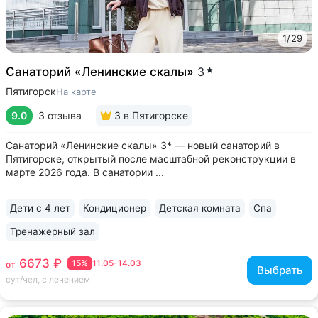
1
/
29
Санаторий «Ленинские скалы»
3
Пятигорск
На карте
9.0
3 отзыва
3
в Пятигорске
Санаторий «Ленинские скалы» 3* — новый санаторий в
Пятигорске, открытый после масштабной реконструкции в
марте 2026 года. В санатории ...
Дети с 4 лет
Кондиционер
Детская комната
Спа
Тренажерный зал
6673 ₽
15%
11.05-14.03
от
Выбрать
сут/чел, с лечением