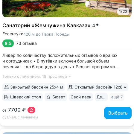
1
/
22
Санаторий «Жемчужина Кавказа»
4
Ессентуки
420 м до Парка Победы
8.5
73 отзыва
Лидер по количеству положительных отзывов о врачах
и сотрудниках • В путёвки включен большой объем
лечения — до 6 процедур в день • Редкая программа
«Снижение веса». Включает консультации врача-диетолога
Только с лечением,
18 профилей
и эндокринолога, комплекс анализов и УЗИ, процедуры,
направленные на коррекцию фигуры...
Закрытый бассейн 25х4 м
Открытый бассейн 12х8 м
Шведский стол
Бювет
Свой парк
Дети с 0 лет
ещё 7
7700 ₽
от
Выбрать
сут/чел, с лечением