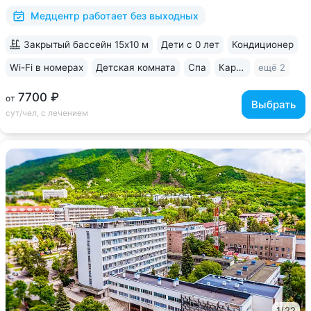
Расположен...
Медцентр работает без выходных
Закрытый бассейн 15х10 м
Дети с 0 лет
Кондиционер
Wi-Fi в номерах
Детская комната
Спа
Караоке
ещё 2
7700 ₽
от
Выбрать
сут/чел, с лечением
1
/
22