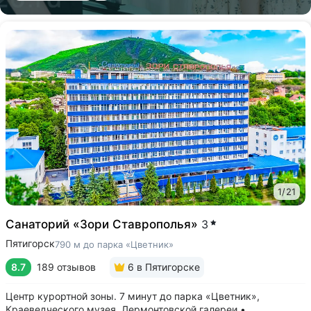
1
/
21
Санаторий «Зори Ставрополья»
3
Пятигорск
790 м до парка «Цветник»
8.7
189 отзывов
6
в Пятигорске
Центр курортной зоны. 7 минут до парка «Цветник»,
Краеведческого музея, Лермонтовской галереи •