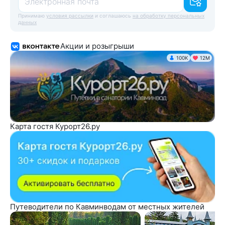
Электронная почта
Принимаю
условия рассылки
и соглашаюсь
на обработку персональных
данных
Акции и розыгрыши
100K
12М
Карта гостя Курорт26.ру
Путеводители по Кавминводам от местных жителей