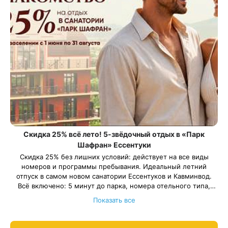
Скидка 25% всё лето! 5-звёдочный отдых в «Парк
Шафран» Ессентуки
Скидка 25% без лишних условий: действует на все виды
номеров и программы пребывания. Идеальный летний
отпуск в самом новом санатории Ессентуков и Кавминвод.
Всё включено: 5 минут до парка, номера отельного типа,
трехразовое питание «шведский стол» ресторанного уровня,
Всего 111 номеров. Успейте забронировать заранее.
Показать все
бассейн и хаммам, программа развлечений, детская комната.
Весь период проживания должен пройти в периоды: 1 июня –
30 августа 2026 года.
Рассчитаем цену со скидкой и забронируем отдых по