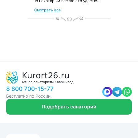
но некоторым все же это удается.
от местных жителей
Смотреть все
с чек-листом
и туристической картой
8 800 700-15-77
Бесплатно по России
Подобрать санаторий