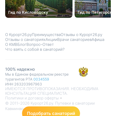
Гид по Кисловодску
Гид по Пятигорску
О Курорт26.ру
Преимущества
Отзывы о Курорт26.ру
Отзывы о санаториях
Акции
Врачи санаториев
Афиша
О КМВ
Блог
Вопрос–Ответ
Что взять с собой в санаторий?
100% надежно
Мы в Едином федеральном реестре
турагентов РТА
0034559
ИНН 263203967963
ИМЕЮТСЯ ПРОТИВОПОКАЗАНИЯ. НЕОБХОДИМА
КОНСУЛЬТАЦИЯ СПЕЦИАЛИСТА.
Политики и договор оферты
© 2011–2026 Курорт26.ру. Путевки в санатории
Кавминвод
Подобрать санаторий