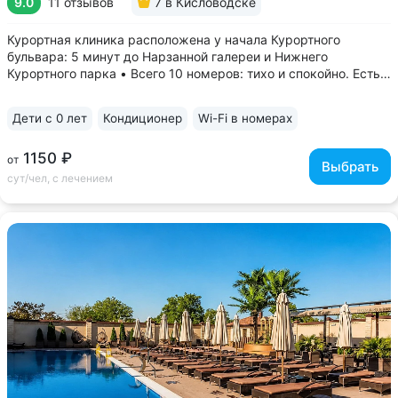
9.0
11 отзывов
7
в Кисловодске
Курортная клиника расположена у начала Курортного
бульвара: 5 минут до Нарзанной галереи и Нижнего
Курортного парка • Всего 10 номеров: тихо и спокойно. Есть
многоместные номера для комфортного отдыха с детьми •
Ведут прием врачи 8 профилей, в т.ч. кандидаты
Дети с 0 лет
Кондиционер
Wi-Fi в номерах
медицинских наук:...
1150 ₽
от
Выбрать
сут/чел, с лечением