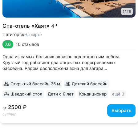
1
/
26
Спа-отель «Хаят»
4
Пятигорск
На карте
7.6
10 отзывов
Одна из самых больших аквазон под открытым небом.
Круглый год работают два открытых подогреваемых
бассейна. Рядом расположена зона для загара
с комфортными лежаками, пляжными зонтиками,
раздевалками • Спа-комплекс с хаммамом и джакузи. Бонус
Открытый бассейн 25 м
Детский бассейн
для гостей отеля — бесплатное посещение хаммама...
Шведский стол
Дети с 0 лет
Кондиционер
ещё 3
2500 ₽
от
Выбрать
сут/чел