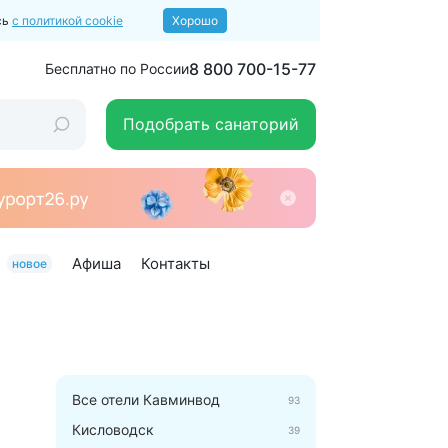
сь
с политикой cookie
Хорошо
8 800 700-15-77
Бесплатно по России
Подобрать санаторий
Афиша
Контакты
новое
Все отели Кавминвод
93
Кисловодск
39