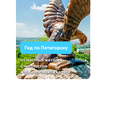
Гид по Пятигорску
от местных жителей
с чек-листом
и туристической картой