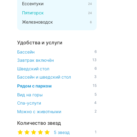
Ессентуки
24
Пятигорск
24
Железноводск
6
Удобства и услуги
Бассейн
6
Завтрак включён
13
Шведский стол
6
Бассейн и шведский стол
3
Рядом с парком
15
Вид на горы
5
Спа-услуги
4
Можно с животными
2
Количество звезд
5 звезд
1