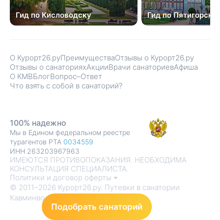
Гид по Кисловодску
Гид по Пятигорску
О Курорт26.ру
Преимущества
Отзывы о Курорт26.ру
Отзывы о санаториях
Акции
Врачи санаториев
Афиша
О КМВ
Блог
Вопрос–Ответ
Что взять с собой в санаторий?
100% надежно
Мы в Едином федеральном реестре
турагентов РТА
0034559
ИНН 263203967963
ИМЕЮТСЯ ПРОТИВОПОКАЗАНИЯ. НЕОБХОДИМА
КОНСУЛЬТАЦИЯ СПЕЦИАЛИСТА.
Политики и договор оферты
© 2011–2026 Курорт26.ру. Путевки в санатории
Кавминвод
Подобрать санаторий