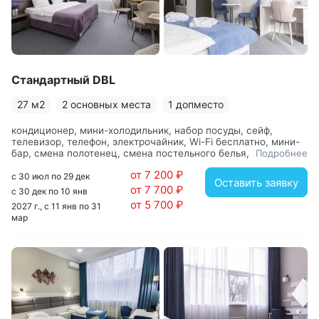
Стандартный DBL
27 м2
2 основных места
1 допместо
кондиционер, мини-холодильник, набор посуды, сейф,
телевизор, телефон, электрочайник, Wi-Fi бесплатно, мини-
бар, смена полотенец, смена постельного белья, уборка
Подробнее
номера, вешалка, зеркало, кровать двуспальная,
от 7 200 ₽
прикроватные тумбочки, стол, стул, шкаф, с душем, тапочки,
с 30 июл по 29 дек
Оставить заявку
туалетные принадлежности, фен, халат
от 7 700 ₽
с 30 дек по 10 янв
от 5 700 ₽
2027 г., с 11 янв по 31
мар