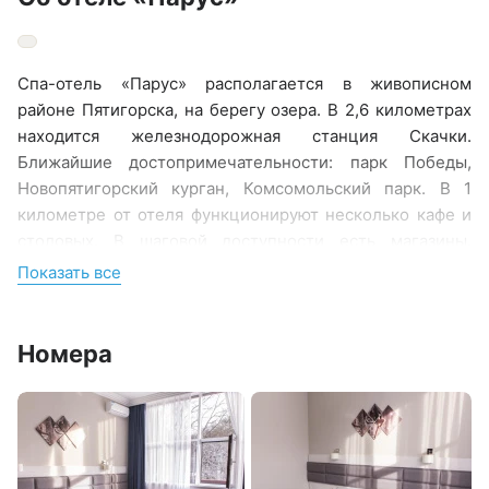
Спа-отель «Парус» располагается в живописном
районе Пятигорска, на берегу озера. В 2,6 километрах
находится железнодорожная станция Скачки.
Ближайшие достопримечательности: парк Победы,
Новопятигорский курган, Комсомольский парк. В 1
километре от отеля функционируют несколько кафе и
столовых. В шаговой доступности есть магазины.
Расстояние до аэропорта Минеральных Вод составляет
Показать все
29 километров. Добраться до железнодорожного
вокзала можно за 10 минут на автомобиле.
Номера
Номерной фонд разного уровня комфорта и
вместимости располагается в 2-этажном здании.
Комнаты имеют современный ремонт, в них есть вся
необходимая мебель, телевизор с плоским экраном,
кондиционер, сейф, мини-холодильник, электрический
чайник. Санузел отдельный для каждого номера, с