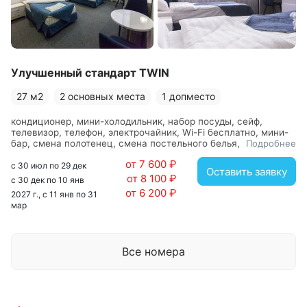
Улучшенный стандарт TWIN
27 м2
2 основных места
1 допместо
кондиционер, мини-холодильник, набор посуды, сейф,
телевизор, телефон, электрочайник, Wi-Fi бесплатно, мини-
бар, смена полотенец, смена постельного белья, уборка
Подробнее
номера, вешалка, зеркало, кровати односпальные,
от 7 600 ₽
прикроватные тумбочки, стол, стул, шкаф, с душем, тапочки,
с 30 июл по 29 дек
Оставить заявку
туалетные принадлежности, фен, халат
от 8 100 ₽
с 30 дек по 10 янв
от 6 200 ₽
2027 г., с 11 янв по 31
мар
Все номера