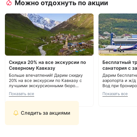
Можно отдохнуть по акции
Скидка 20% на все экскурсии по
Бесплатный т
Северному Кавказу
санатория с з
Больше впечатлений! Дарим скидку
Дарим бесплатн
20% на все экскурсии по Кавказу с
аэропорта и ж/д
лучшими экскурсионными бюро
Вод при брониро
Кавминвод. Более 20 направлений и
Подробнее об акции
8 800 700-15-77
.
000 ₽.
С теплом и забо
Показать все
Показать все
самые красивые места России.
С теплом и заботой, Курорт26.ру
8 800 700-15-77
Прекрасная возможность сэкономить
и увидеть самое интересное.
Следить за акциями