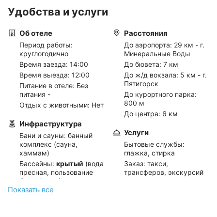
Удобства и услуги
Об отеле
Расстояния
Период работы:
До аэропорта:
29 км - г.
круглогодично
Минеральные Воды
Время заезда: 14:00
До бювета:
7 км
Время выезда: 12:00
До ж/д вокзала:
5 км - г.
Пятигорск
Питание в отеле: Без
питания -
До курортного парка:
800 м
Отдых с животными: Нет
До центра:
6 км
Инфраструктура
Услуги
Бани и сауны: банный
комплекс (сауна,
Бытовые службы:
хаммам)
глажка, стирка
Бассейны:
крытый
(вода
Заказ: такси,
пресная, пользование
трансферов, экскурсий
бассейном (входит в
Интернет: wi-fi в
Показать всe
стоимость, оплачивается
номерах, wi-fi на
дополнительно),
территории
работает
На стойке регистрации:
(круглогодично))