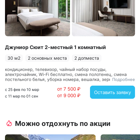
Джуниор Сюит 2-местный 1 комнатный
30 м2
2 основных места
2 допместа
кондиционер, телевизор, чайный набор посуды,
электрочайник, Wi-Fi бесплатно, смена полотенец, смена
постельного белья, уборка номера, вешалка, зеркало,
Подробнее
кровать двуспальная, прикроватные тумбочки, стол, стул,
от 7 500 ₽
шкаф, с душевой кабиной, туалетные принадлежности, фен
с 25 фев по 10 мар
Оставить заявку
от 9 000 ₽
с 11 мар по 01 сен
Можно отдохнуть по акции