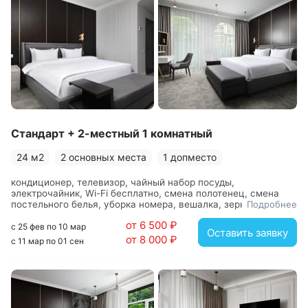
(более 200 видов процедур от консультаций врачей до
грязелечения и физиотерапии), санатории с сильной
лечебной базой.
Стандарт + 2-местный 1 комнатный
24 м2
2 основных места
1 допместо
кондиционер, телевизор, чайный набор посуды,
электрочайник, Wi-Fi бесплатно, смена полотенец, смена
постельного белья, уборка номера, вешалка, зеркало,
Подробнее
кровать двуспальная, прикроватные тумбочки, стол, стул,
от 6 500 ₽
шкаф, с душевой кабиной, туалетные принадлежности, фен
с 25 фев по 10 мар
Оставить заявку
от 8 000 ₽
с 11 мар по 01 сен