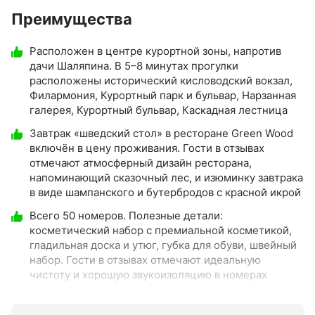
Преимущества
Расположен в центре курортной зоны, напротив
дачи Шаляпина. В 5–8 минутах прогулки
расположены исторический кисловодский вокзал,
Филармония, Курортный парк и бульвар, Нарзанная
галерея, Курортный бульвар, Каскадная лестница
Завтрак «шведский стол» в ресторане Green Wood
включён в цену проживания. Гости в отзывах
отмечают атмосферный дизайн ресторана,
напоминающий сказочный лес, и изюминку завтрака
в виде шампанского и бутербродов с красной икрой
Всего 50 номеров. Полезные детали:
косметический набор с премиальной косметикой,
гладильная доска и утюг, губка для обуви, швейный
набор. Гости в отзывах отмечают идеальную
чистоту и хорошую звукоизоляцию в номерах
Проживание детей с рождения — бесплатно до 3-х
лет. В номерах есть детский косметический набор.