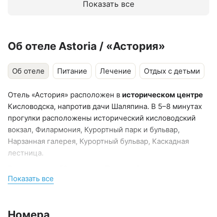
Показать все
По запросу предоставляют детские кроватки
Об отеле Astoria / «Астория»
Об отеле
Питание
Лечение
Отдых с детьми
Отель «Астория» расположен в
историческом центре
Кисловодска, напротив дачи Шаляпина. В 5–8 минутах
прогулки расположены исторический кисловодский
вокзал, Филармония, Курортный парк и бульвар,
Нарзанная галерея, Курортный бульвар, Каскадная
лестница.
В отеле всего 50 номеров. Помимо базового оснащения
Показать все
(холодильник, кондиционер, чайная станция) в номерах
есть: гладильная доска и утюг, губка для обуви,
швейный набор, косметический набор с премиальной
Номера
косметикой. Гости в отзывах отмечают
идеальную