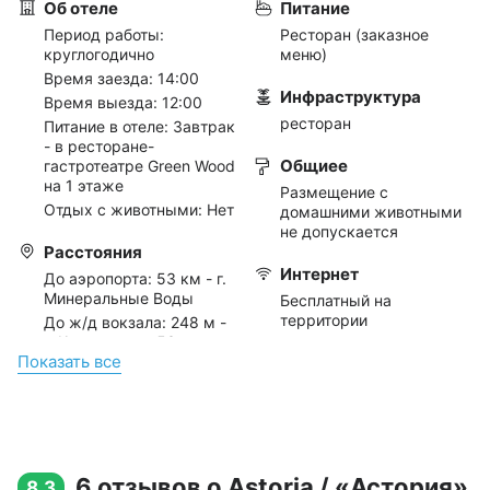
Об отеле
Питание
Период работы:
Ресторан (заказное
круглогодично
меню)
Время заезда: 14:00
Инфраструктура
Время выезда: 12:00
ресторан
Питание в отеле: Завтрак
- в ресторане-
Общиее
гастротеатре Green Wood
на 1 этаже
Размещение с
Отдых с животными: Нет
домашними животными
не допускается
Расстояния
Интернет
До аэропорта:
53 км - г.
Минеральные Воды
Бесплатный на
территории
До ж/д вокзала:
248 м -
г. Кисловодск; 53 км - г.
Бесплатный в номерах
Показать всe
Минеральные Воды
Услуги
wi-fi в номерах
Отдых с детьми
6 отзывов о Astoria / «Астория»
8.3