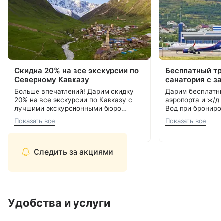
Скидка 20% на все экскурсии по
Бесплатный т
Северному Кавказу
санатория с з
Больше впечатлений! Дарим скидку
Дарим бесплатн
20% на все экскурсии по Кавказу с
аэропорта и ж/д
лучшими экскурсионными бюро
Вод при брониро
Кавминвод. Более 20 направлений и
Подробнее об акции
8 800 700-15-77
.
000 ₽.
С теплом и забо
Показать все
Показать все
самые красивые места России.
С теплом и заботой, Курорт26.ру
8 800 700-15-77
Прекрасная возможность сэкономить
и увидеть самое интересное.
Следить за акциями
Удобства и услуги