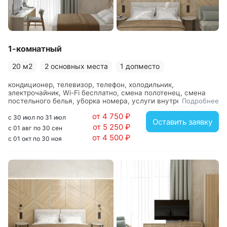
1-комнатный
20 м2
2 основных места
1 допместо
кондиционер, телевизор, телефон, холодильник,
электрочайник, Wi-Fi бесплатно, смена полотенец, смена
постельного белья, уборка номера, услуги внутренней
Подробнее
телефонной связи, вешалка, зеркало, кресло-кровать,
от 4 750 ₽
кровать двуспальная, стол, столик журнальный, стул, шкаф,
с 30 июл по 31 июл
Оставить заявку
с душевой кабиной, фен
от 5 250 ₽
с 01 авг по 30 сен
от 4 500 ₽
с 01 окт по 30 ноя