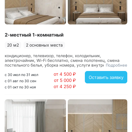
гостям отеля. Санузел с душевой кабиной.
На территории отеля работает кафе, в котором гости
могут насладиться вкусными блюдами и напитками. Для
личного транспорта предусмотрена парковка.
2-местный 1-комнатный
20 м2
2 основных места
кондиционер, телевизор, телефон, холодильник,
электрочайник, Wi-Fi бесплатно, смена полотенец, смена
постельного белья, уборка номера, услуги внутренней
Подробнее
телефонной связи, вешалка, зеркало, кровать двуспальная,
от 4 500 ₽
стол, столик журнальный, стул, шкаф, с душевой кабиной,
с 30 июл по 31 июл
Оставить заявку
фен
от 5 000 ₽
с 01 авг по 30 сен
от 4 250 ₽
с 01 окт по 30 ноя