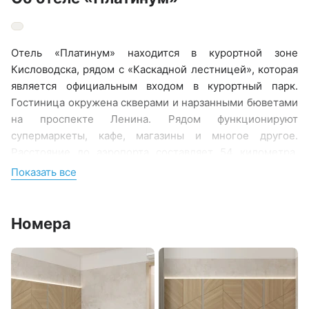
Отель «Платинум» находится в курортной зоне
Кисловодска, рядом с «Каскадной лестницей», которая
является официальным входом в курортный парк.
Гостиница окружена скверами и нарзанными бюветами
на проспекте Ленина. Рядом функционируют
супермаркеты, кафе, магазины и многое другое.
Расстояние до аэропорта составляет 54 километра.
Добраться до железнодорожного вокзала можно за 5
Показать все
минут на автомобиле.
Номера располагаются в 4-этажном корпусе. В
Номера
комнатах выполнен современный ремонт. Каждый
номер имеет свой уникальный дизайн и стиль
оформления. Wi-Fi, телевидение, кондиционирование
воздуха, душ, фены, халаты и тапочки, холодильники,
односпальные и двуспальные кровати, электрические
чайники, чайные наборы: все эти удобства доступны