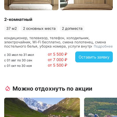
2-комнатный
37 м2
2 основных места
2 допместа
кондиционер, телевизор, телефон, холодильник,
электрочайник, Wi-Fi бесплатно, смена полотенец, смена
постельного белья, уборка номера, услуги внутренней
Подробнее
телефонной связи, вешалка, диван, зеркало, кровать
от 5 500 ₽
двуспальная, стол, столик журнальный, стул, шкаф, с
с 30 июл по 31 июл
Оставить заявку
душевой кабиной, фен
от 7 000 ₽
с 01 авг по 30 сен
от 5 500 ₽
с 01 окт по 30 ноя
Можно отдохнуть по акции