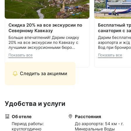
Скидка 20% на все экскурсии по
Бесплатный т
Северному Кавказу
санатория с з
Больше впечатлений! Дарим скидку
Дарим бесплатн
20% на все экскурсии по Кавказу с
аэропорта и ж/д
лучшими экскурсионными бюро
Вод при брониро
Кавминвод. Более 20 направлений и
Подробнее об акции
8 800 700-15-77
.
000 ₽.
С теплом и забо
Показать все
Показать все
самые красивые места России.
С теплом и заботой, Курорт26.ру
8 800 700-15-77
Прекрасная возможность сэкономить
и увидеть самое интересное.
Следить за акциями
Удобства и услуги
Об отеле
Расстояния
Период работы:
До аэропорта:
54 км - г.
круглогодично
Минеральные Воды