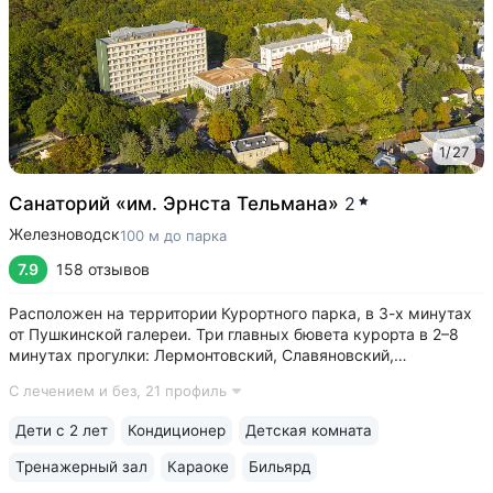
1
/
27
Санаторий «им. Эрнста Тельмана»
2
Железноводск
100 м до парка
7.9
158 отзывов
Расположен на территории Курортного парка, в 3-х минутах
от Пушкинской галереи. Три главных бювета курорта в 2–8
минутах прогулки: Лермонтовский, Славяновский,
Смирновский • На территории санатория расположен один
С лечением и без,
21 профиль
из самых красивых памятников архитектуры
Железноводска — Дворец эмира Бухарского...
Дети с 2 лет
Кондиционер
Детская комната
Тренажерный зал
Караоке
Бильярд