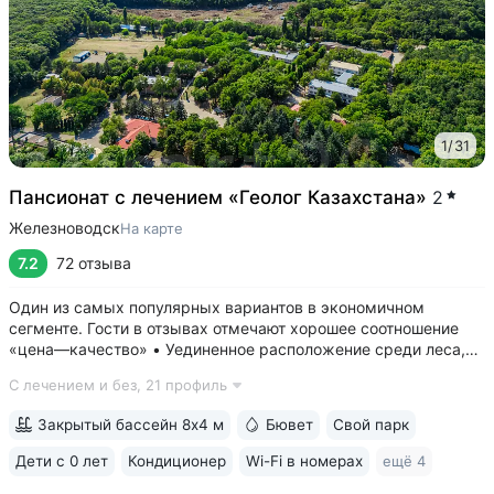
1
/
31
Пансионат с лечением «Геолог Казахстана»
2
Железноводск
На карте
7.2
72 отзыва
Один из самых популярных вариантов в экономичном
сегменте. Гости в отзывах отмечают хорошее соотношение
«цена—качество» • Уединенное расположение среди леса,
у подножия горы Бештау. Тишина и покой. Территория
С лечением и без,
21 профиль
заповедника 6 га с цветущими деревьями, беседками,
чистым воздухом, дорожками для...
Закрытый бассейн 8х4 м
Бювет
Свой парк
Дети с 0 лет
Кондиционер
Wi-Fi в номерах
ещё 4