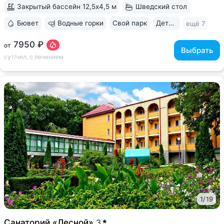
лечения заболеваний...
Закрытый бассейн 12,5х4,5 м
Шведский стол
Бювет
Водные горки
Свой парк
Дети с 0 лет
ещё 7
7950 ₽
от
Выбрать
сут/чел, с лечением
1
/
19
Санаторий «Лесной»
3