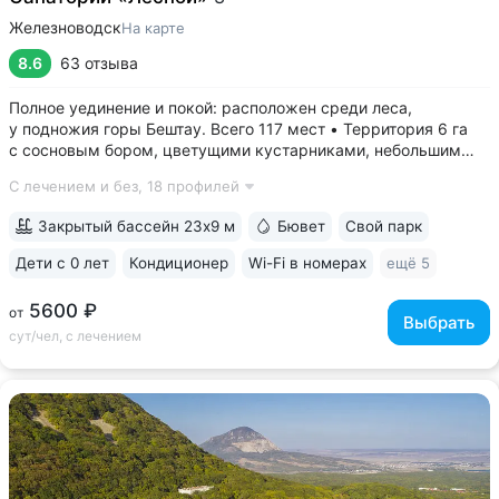
Железноводск
На карте
8.6
63 отзыва
Полное уединение и покой: расположен среди леса,
у подножия горы Бештау. Всего 117 мест • Территория 6 га
с сосновым бором, цветущими кустарниками, небольшим
прудом, зонами отдыха с гамаками и беседками •
С лечением и без,
18 профилей
Собственная сеть терренкуров, проложенных по лесу
и горным склонам • Бесплатный трансфер...
Закрытый бассейн 23х9 м
Бювет
Свой парк
Дети с 0 лет
Кондиционер
Wi-Fi в номерах
ещё 5
5600 ₽
от
Выбрать
сут/чел, с лечением