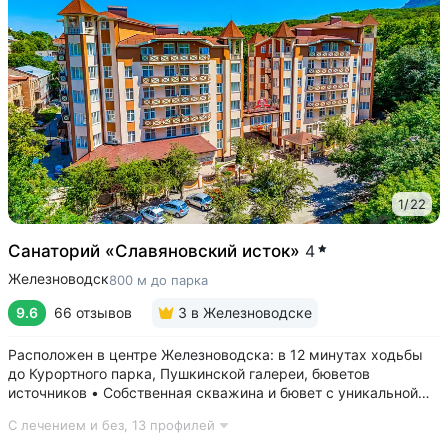
1
/
22
Санаторий «Славяновский исток»
4
Железноводск
800 м до парка
9.6
66 отзывов
3
в Железноводске
Расположен в центре Железноводска: в 12 минутах ходьбы
до Курортного парка, Пушкинской галереи, бюветов
источников • Собственная скважина и бювет с уникальной
минеральной водой № 61, которую можно попробовать
С лечением и без,
13 профилей
только здесь. Источник № 61 ессентукского типа показан для