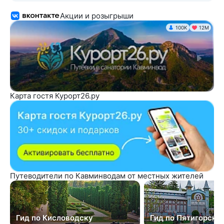
Акции и розыгрыши
100K
12М
Карта гостя Курорт26.ру
Путеводители по Кавминводам от местных жителей
Гид по Кисловодску
Гид по Пятигорску