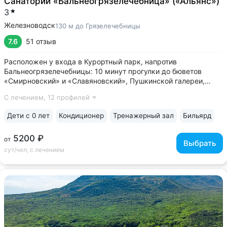
Санаторий «Бальнеогрязелечебница» («Альянс»)
3
Железноводск
130 м до Грязелечебницы
7.6
51 отзыв
Расположен у входа в Курортный парк, напротив
Бальнеогрязелечебницы: 10 минут прогулки до бюветов
«Смирновский» и «Славяновский», Пушкинской галереи,
озера «30’ка» • Собственное грязехранилище. Доступна
С лечением,
12 профилей
процедура «Общая грязь»: на одну процедуру отпускается
45 кг уникальной иловой грязи...
Дети с 0 лет
Кондиционер
Тренажерный зал
Бильярд
5200 ₽
от
Выбрать
сут/чел, с лечением