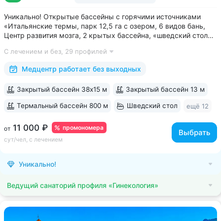
Уникально! Открытые бассейны с горячими источниками
«Итальянские термы, парк 12,5 га с озером, 6 видов бань,
Центр развития мозга, 2 крытых бассейна, «шведский стол»
и детокс-зал, 24 программы лечения, EMS-тренировки,
С лечением и без,
29 профилей
большой спа-комплекс, вода «Легенда Кавказа» •
Расположен в уединенном...
Медцентр работает без выходных
Закрытый бассейн 38х15 м
Закрытый бассейн 13 м
Термальный бассейн 800 м
Шведский стол
ещё 12
11 000 ₽
промономера
от
Выбрать
сут/чел, с лечением
Уникально!
Ведущий санаторий профиля «Гинекология»