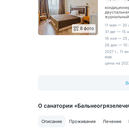
кондиционер
двуспальная
журнальный 
11 мая — 30 
8 фото
31 авг — 15 
16 ноя — 25 
26 дек — 10 
2027 г., 11 я
мар
цены на 2027
В
О санатории «Бальнеогрязелече
Описание
Проживание
Лечение