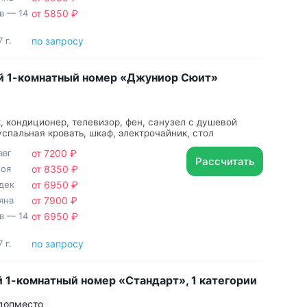
нв — 14
от 5850 ₽
 г.
по запросу
й 1-комнатный номер «Джуниор Сюит»
, кондиционер, телевизор, фен, санузел с душевой
успальная кровать, шкаф, электрочайник, стол
авг
от 7200 ₽
Рассчитать
ноя
от 8350 ₽
дек
от 6950 ₽
янв
от 7900 ₽
нв — 14
от 6950 ₽
 г.
по запросу
 1-комнатный номер «Стандарт», 1 категории
 допместо