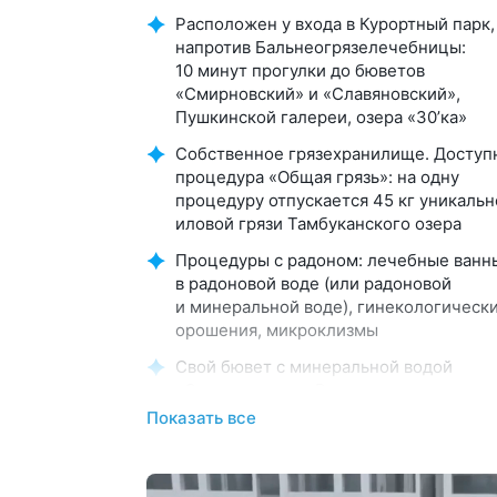
Расположен у входа в Курортный парк,
напротив Бальнеогрязелечебницы:
10 минут прогулки до бюветов
«Смирновский» и «Славяновский»,
Пушкинской галереи, озера «30’ка»
Собственное грязехранилище. Доступ
процедура «Общая грязь»: на одну
процедуру отпускается 45 кг уникальн
иловой грязи Тамбуканского озера
Процедуры с радоном: лечебные ванн
в радоновой воде (или радоновой
и минеральной воде), гинекологическ
орошения, микроклизмы
Свой бювет с минеральной водой
«Славяновская». Вода поступает
напрямую из скважины и сохраняет вс
Показать все
природные лечебные свойства
Собственный минералопровод
из источника № 69 «Славяновская»