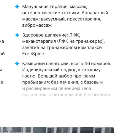
Мануальная терапия, массаж,
остеопатические техники. Аппаратный
массаж: вакуумный, прессотерапия,
вибромассаж
Здоровое движение: ЛФК,
на
механотерапия (ЛФК на тренажерах),
занятие на тренажерном комплексе
ой
FreeSpine
Камерный санаторий, всего 46 номеров.
ы
Индивидуальный подход к каждому
гостю. Большой выбор программ
ие
пребывания: без лечения, с базовым
и расширенным лечением «всё
включено», с питанием или без питания
Номера с обновленным ремонтом,
е
комфортные кровати с ортопедическими
матрасами. В большинстве номеров есть
кондиционер. На этажах установлены
кулеры с горячей и холодной водой