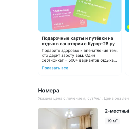
Подарочные карты и путёвки на
отдых в санатории с Курорт26.ру
Подарите здоровье и впечатления тем,
кто дарит заботу вам. Один
сертификат = 500+ вариантов отдыха в
санаториях Кавминвод и России.
Подарочные карты номиналом от
Показать все
Выбирайте удобный формат:
10 000 ₽.
Подарочные путёвки в санаторий
С теплом и заботой организуем отдых
на выбранные даты.
в санатории для ваших близких,
Номера
подарим трансфер и будем рядом на
протяжении всего отдыха.
Подробнее о подарочных картах и
Указана цена с лечением, сут/чел. Цена без л
путёвках
2-местный
19 м
2