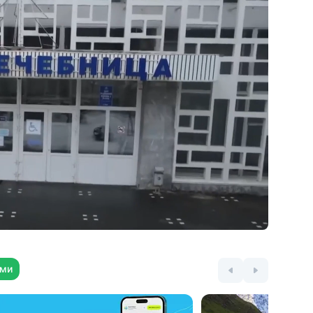
а
Тёплые переходы между корпусами —
не нужно выходить на улицу, чтобы
посетить процедуры и столовую
Исторические интерьеры, памятник
архитектуры советского периода:
высокие потолки, мозаичные панно,
уникальные отреставрированные люстры
и часы
,
ями