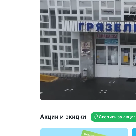
в бальнеоотделении — природная вод
для минеральных ванн поступает
напрямую из скважины
Врачи 7 профилей. 20 видов
физиопроцедур. Сухое вытяжение
позвоночника на кушетке «Ормед».
Ингаляции, соляная комната.
Плазмотерапия суставов. Лечебные
капельницы. Озоно- и карбокситерапия
внутривенная лазерная очистка крови
(ВЛОК). Гирудотерапия
Акции и скидки
Следить за акци