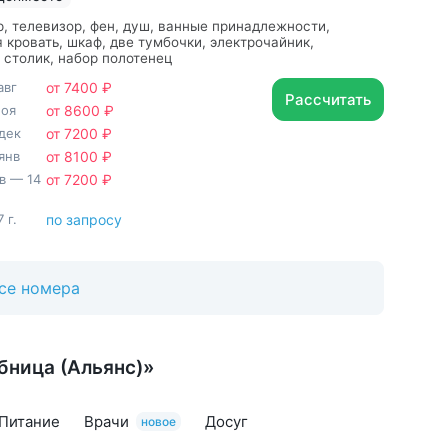
, телевизор, фен, душ, ванные принадлежности,
 кровать, шкаф, две тумбочки, электрочайник,
столик, набор полотенец
авг
от 7400 ₽
Рассчитать
ноя
от 8600 ₽
дек
от 7200 ₽
янв
от 8100 ₽
нв — 14
от 7200 ₽
 г.
по запросу
се номера
бница (Альянс)»
Питание
Врачи
Досуг
новое