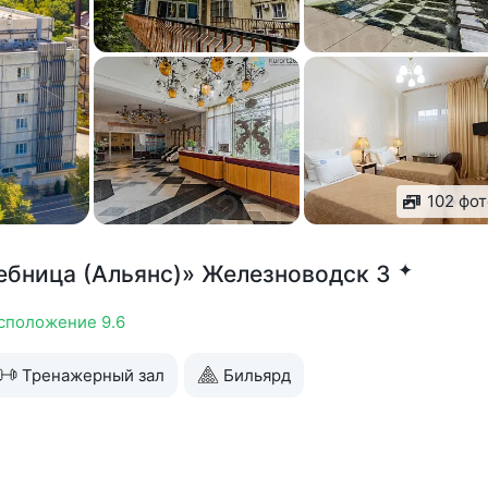
102 фот
✦
ебница (Альянс)» Железноводск 3
сположение 9.6
Тренажерный зал
Бильярд