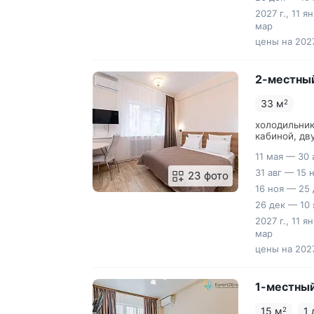
2027 г., 11 я
мар
цены на 2027
2-местны
33 м
2
холодильник
кабиной, дв
11 мая — 30 
31 авг — 15 
23 фото
16 ноя — 25 
26 дек — 10 
2027 г., 11 я
мар
цены на 2027
1-местный
15 м
1
2