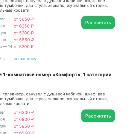
, телевизор, санузел с душевой кабиной, шкаф, две
е тумбочки, два стула, зеркало, журнальный столик,
льные кровати
авг
от 5650 ₽
Рассчитать
ноя
от 6250 ₽
дек
от 5200 ₽
янв
от 5850 ₽
нв — 14
от 5200 ₽
 г.
по запросу
 1-комнатный номер «Комфорт», 1 категории
, телевизор, санузел с душевой кабиной, шкаф, две
е тумбочки, два стула, зеркало, журнальный столик,
льные кровати
авг
от 6300 ₽
Рассчитать
ноя
от 6900 ₽
дек
от 5850 ₽
янв
от 6550 ₽