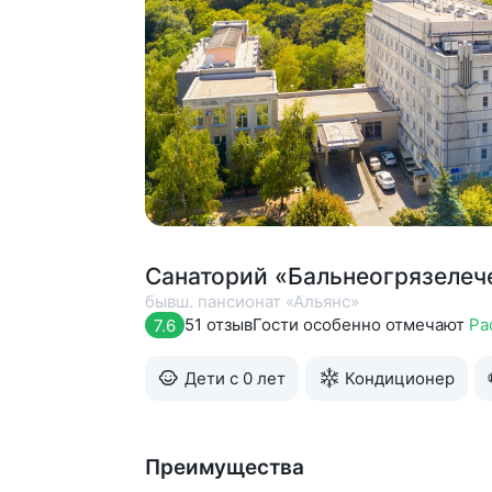
Санаторий «Бальнеогрязелеч
бывш. пансионат «Альянс»
51 отзыв
Гости особенно отмечают
Ра
7.6
Дети с 0 лет
Кондиционер
Преимущества