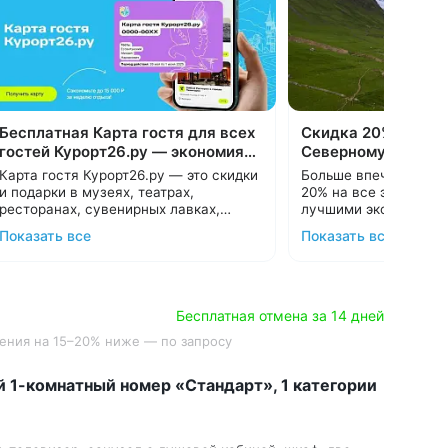
Бесплатная Карта гостя для всех
Скидка 20% на все
гостей Курорт26.ру — экономия
Северному Кавказ
до 15000 ₽
Карта гостя Курорт26.ру — это скидки
Больше впечатлений!
и подарки в музеях, театрах,
20% на все экскурсии
ресторанах, сувенирных лавках,
лучшими экскурсион
магазинах Кавминвод. Всего более 30
Дарим карту всем гостям при
Кавминвод. Более 20
Подробнее об акции
Показать все
Показать все
предложений, список которых
бронировании санаториев и отелей в
самые красивые мест
С теплом и заботой, 
постоянно пополняется.
нашем сервисе. Карта создается в 1
Прекрасная возможн
клик и действует весь период отдыха.
Подробнее:
guestcard.kurort26.ru
и увидеть самое инте
Сэкономьте до 15 000 ₽ за неделю
Подберем санаторий и оформим Карту
отдыха с выгодными предложения
гостя за 15 минут:
8 800 700-15-77
.
Бесплатная отмена за 14 дней
лучших заведений Кавминвод.
С теплом и заботой!
ечения на 15–20% ниже — по запросу
 1-комнатный номер «Стандарт», 1 категории