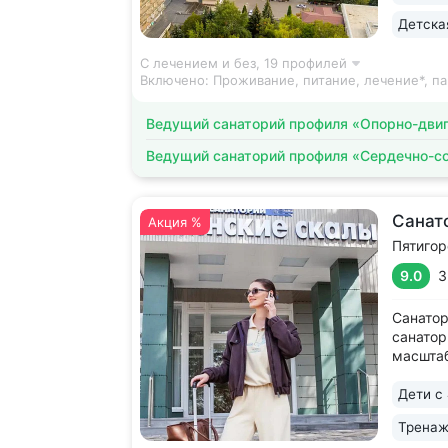
Детска
С лечением и без,
19 профилей
Включено:
Проживание, питание, лечение*, па
Ведущий санаторий профиля «Опорно-двиг
Ведущий санаторий профиля «Сердечно-с
Санат
Акция %
Пятигор
9.0
3
Санатор
санатор
масштаб
В санато
Дети с 
Тренаж