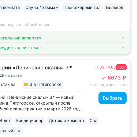
я комната
Сауна / хаммам
Тренажерный зал
Бильярд
рковка, спокойный досуг
ательный аппарат»
осудистая система»
орий «Ленинские скалы»
3
11.05-14.03
15%
ск
На карте
6673 ₽
от
 отзыва
3
в Пятигорске
сут/чел, с лечением
ий «Ленинские скалы» 3* — новый
Выбрать
ий в Пятигорске, открытый после
ной реконструкции в марте 2026 года.
рии ...
4 лет
Кондиционер
Детская комната
Спа
ерный зал