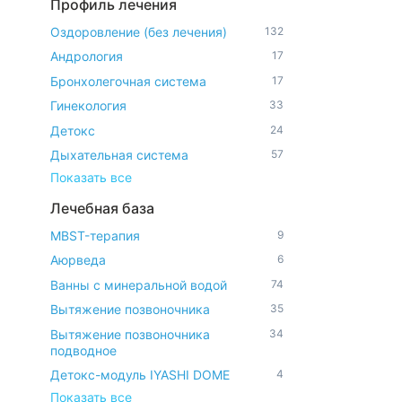
Профиль лечения
Оздоровление (без лечения)
132
Андрология
17
Бронхолегочная система
17
Гинекология
33
Детокс
24
Дыхательная система
57
Показать все
Лечебная база
MBST-терапия
9
Аюрведа
6
Ванны с минеральной водой
74
Вытяжение позвоночника
35
Вытяжение позвоночника
34
подводное
Детокс-модуль IYASHI DOME
4
Показать все