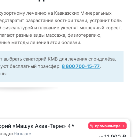
курортному лечению на Кавказских Минеральных
дотвратит разрастание костной ткани, устранит боль
й физкультурой и плавание укрепят мышечный корсет.
агают разные виды массажа, физиотерапию,
вные методы лечения этой болезни.
т выбрать санаторий КМВ для лечения спондилёза,
зуют бесплатный трансфер:
8 800 700-15-77
.
тны.
орий «Машук Аква-Терм»
4
промономера
→
оводск
На карте
11 000 ₽