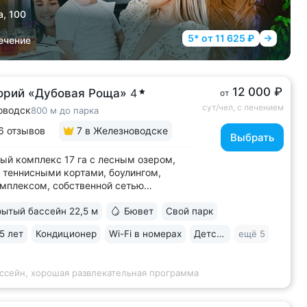
а, 100
5* от 11 625 ₽
ечение
12 000 ₽
орий «Дубовая Роща»
4
от
сут/чел, с лечением
оводск
800 м до парка
6 отзывов
7
в Железноводске
Выбрать
ый комплекс 17 га с лесным озером,
 теннисными кортами, боулингом,
мплексом, собственной сетью
уров, летней эстрадой, каминным
ытый бассейн 22,5 м
Бювет
Свой парк
 Озеро с благоустроенным пляжем,
домиком, лодочной станцией
5 лет
Кондиционер
Wi-Fi в номерах
Детская комната
ещё 5
аранами и зоной для рыбалки
итории • Расположен...
ассейн, хорошая развлекательная программа