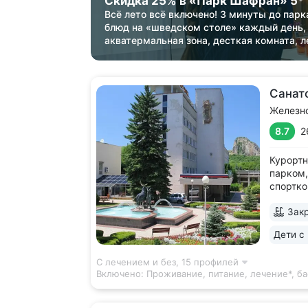
Скидка 25% в «Парк Шафран» 5*
Всё лето всё включено! 3 минуты до парк
блюд на «шведском столе» каждый день,
акватермальная зона, десткая комната, л
Санат
Железн
8.7
2
Курортн
парком,
спортко
терренк
Закр
залом •
чайным 
Дети с 
с катам
на терр
С лечением и без,
15 профилей
Включено:
Проживание, питание, лечение*, б