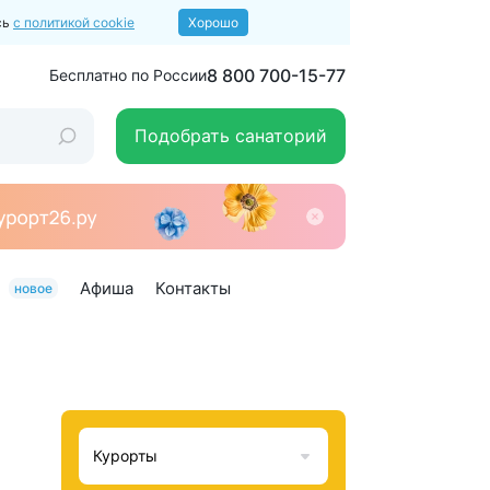
сь
с политикой cookie
Хорошо
8 800 700-15-77
Бесплатно по России
Подобрать санаторий
и
Афиша
Контакты
новое
Курорты