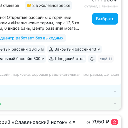
от
6 отзывов
2
в Железноводске
сут/чел, с лечением
но! Открытые бассейны с горячими
Выбрать
ками «Итальянские термы, парк 12,5 га
м, 6 видов бань, Центр развития мозга,
х бассейна, «шведский стол» и детокс-
дцентр работает без выходных
 программы лечения, EMS-тренировки,
 спа-комплекс, вода «Легенда
ытый бассейн 38х15 м
Закрытый бассейн 13 м
» • Расположен в уединенном...
альный бассейн 800 м
Шведский стол
Бювет
ещё 11
ссейн, парковка, хорошая развлекательная программа, детская
»
7950 ₽
орий «Славяновский исток»
4
от