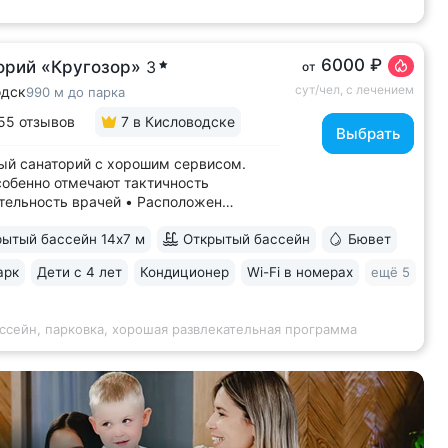
6000 ₽
орий «Кругозор»
3
от
сут/чел, с лечением
одск
990 м до парка
55 отзывов
7
в Кисловодске
Выбрать
й санаторий с хорошим сервисом.
собенно отмечают тактичность
тельность врачей • Расположен
ической части Кисловодска,
ытый бассейн 14х7 м
Открытый бассейн
Бювет
ении старых курортных дач. 10–17
рогулки до Каскадной лестницы и входа
арк
Дети с 4 лет
Кондиционер
Wi-Fi в номерах
ещё 5
тный парк • Территория 3,2 га
ной площадкой,...
ссейн, парковка, хорошая развлекательная программа