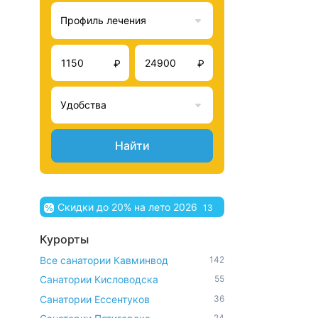
Профиль лечения
₽
₽
Удобства
Найти
Скидки до 20% на лето 2026
13
Курорты
Все санатории Кавминвод
142
Санатории Кисловодска
55
Санатории Ессентуков
36
24