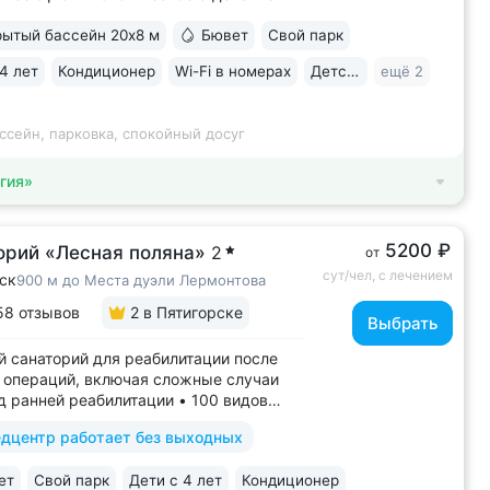
ное расположение у подножия Машука.
ытый бассейн 20х8 м
Бювет
Свой парк
 доступности: Место дуэли Лермонтова,
ая площадка Ворота любви, начало
4 лет
Кондиционер
Wi-Fi в номерах
Детская комната
ещё 2
ура вокруг Машука. В 5 минутах ж/д
..
ссейн, парковка, спокойный досуг
гия»
5200 ₽
орий «Лесная поляна»
2
от
сут/чел, с лечением
ск
900 м до Места дуэли Лермонтова
58 отзывов
2
в Пятигорске
Выбрать
 санаторий для реабилитации после
 операций, включая сложные случаи
д ранней реабилитации • 100 видов
й на медицинскую деятельность, более
дцентр работает без выходных
дов медуслуг и процедур • Доступная
ля гостей на колясках: в номерах,
ет
Свой парк
Дети с 4 лет
Кондиционер
итории, в столовой • Расположен...