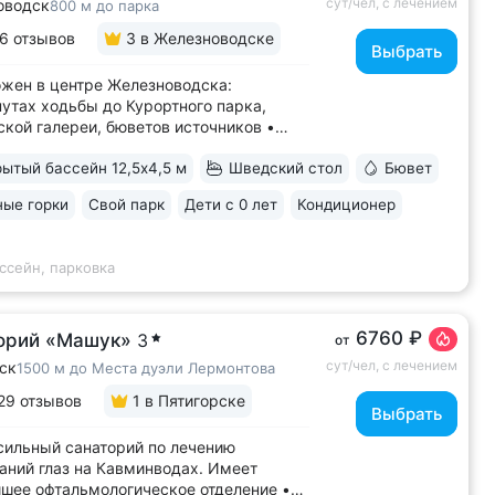
сут/чел, с лечением
оводск
800 м до парка
6 отзывов
3
в Железноводске
Выбрать
жен в центре Железноводска:
нутах ходьбы до Курортного парка,
кой галереи, бюветов источников •
нная скважина и бювет с уникальной
ытый бассейн 12,5х4,5 м
Шведский стол
Бювет
ьной водой № 61, которую можно
вать только здесь. Источник
ые горки
Свой парк
Дети с 0 лет
Кондиционер
сентукского типа показан для лечения
аний...
ссейн, парковка
6760 ₽
орий «Машук»
3
от
сут/чел, с лечением
ск
1500 м до Места дуэли Лермонтова
29 отзывов
1
в Пятигорске
Выбрать
ильный санаторий по лечению
аний глаз на Кавминводах. Имеет
шее офтальмологическое отделение •