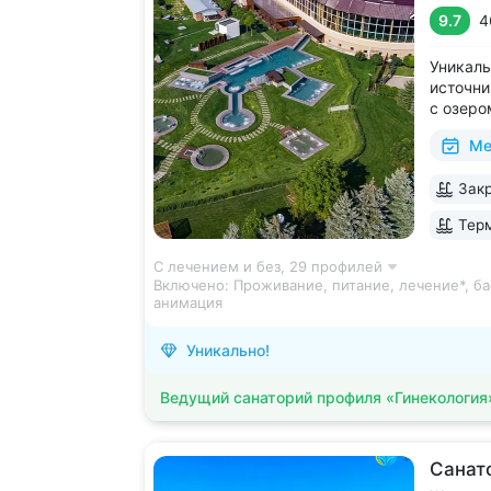
9.7
4
Уникаль
источни
с озеро
2 крыты
Ме
зал, 24
большой
Закр
Кавказа
Терм
С лечением и без,
29 профилей
Включено:
Проживание, питание, лечение*, ба
анимация
Уникально!
Ведущий санаторий профиля «Гинекология
Санат