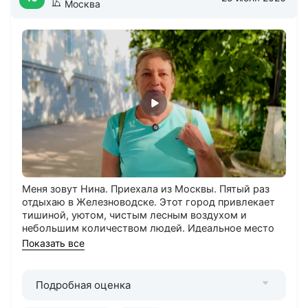
Москва
Меня зовут Нина. Приехала из Москвы. Пятый раз
отдыхаю в Железноводске. Этот город привлекает
тишиной, уютом, чистым лесным воздухом и
небольшим количеством людей. Идеальное место
для восстановления сил после шумной столицы.
Показать все
Отдыхаю в санатории «Альянс». Выбор обусловлен
удобным расположением рядом с грязелечебницей
и водолечебницей, качественным питанием и
Подробная оценка
приемлемыми ценами. Номер эконом-класса
полностью устраивает. Ежедневная уборка, смена