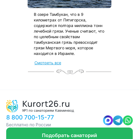
В озере Тамбукан, что в 9
километрах от Пятигорска,
содержится полтора миллиона тонн
лечебной грязи. Ученые считают, что
по целебным свойствам
тамбуканская грязь превосходит
грязи Мертвого моря, которое
находится в Израиле.
от местных жителей
Смотреть все
с чек-листом
и туристической картой
8 800 700-15-77
Бесплатно по России
Подобрать санаторий