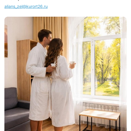
alians_zel@kurort26.ru