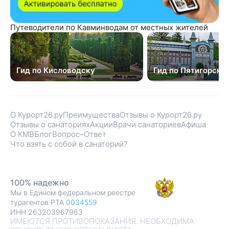
Путеводители по Кавминводам от местных жителей
Гид по Кисловодску
Гид по Пятигорску
О Курорт26.ру
Преимущества
Отзывы о Курорт26.ру
Отзывы о санаториях
Акции
Врачи санаториев
Афиша
О КМВ
Блог
Вопрос–Ответ
Что взять с собой в санаторий?
100% надежно
Мы в Едином федеральном реестре
турагентов РТА
0034559
ИНН 263203967963
ИМЕЮТСЯ ПРОТИВОПОКАЗАНИЯ. НЕОБХОДИМА