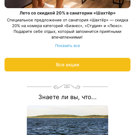
Лето со скидкой 20% в санатории «Шахтёр»
Специальное предложение от санатория «Шахтёр» — скидка
20% на номера категорий «Бизнес», «Студия» и «Люкс».
Подарите себе отдых, который запомнится приятными
впечатлениями!
Длительность путёвки — от 12 суток. Весь период проживания
Показать все
должен пройти в период: 11 июня – 31 августа 2026 года.
Ответим на вопросы и рассчитываем цену процедур по
акции:
8 800 700-15-77
.
Все акции
Знаете ли вы, что...