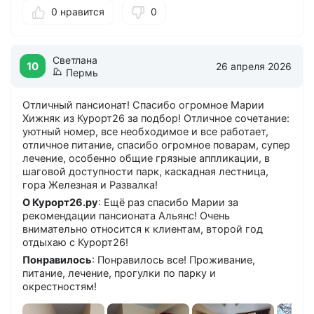
0 нравится
0
полотенец, кондиционер и удобные кровати
обеспечивают комфортное пребывание. Питание
разнообразное и сытное. Можно выбирать блюда по
вкусу. Качество блюд напоминает домашнюю кухню.
Светлана
Свободное время посвящаю прогулкам, питьевым
10
26 апреля 2026
Пермь
процедурам и экскурсиям. Рекомендаций по
улучшению санатория нет. «Альянс» выбран по
Отличный пансионат! Спасибо огромное Марии
советам знакомых, и решение оказалось
Хижняк из Курорт26 за подбор! Отличное сочетание:
правильным. Уровень услуг соответствует
уютный номер, все необходимое и все работает,
стоимости путёвки. С удовольствием
отличное питание, спасибо огромное поварам, супер
порекомендую санаторий «Альянс» друзьям и
лечение, особенно общие грязные аппликации, в
знакомым.
шаговой доступности парк, каскадная лестница,
гора Железная и Развалка!
О Курорт26.ру
: Ещё раз спасибо Марии за
рекомендации пансионата Альянс! Очень
внимательно относится к клиентам, второй год
отдыхаю с Курорт26!
Понравилось
: Понравилось все! Проживание,
питание, лечение, прогулки по парку и
окрестностям!