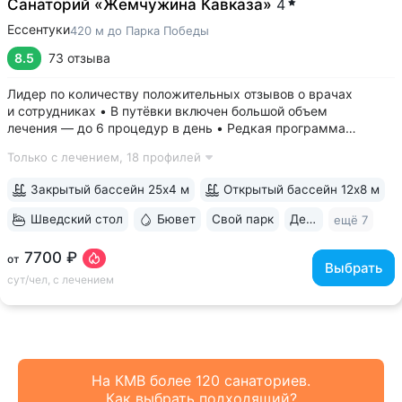
Санаторий «Жемчужина Кавказа»
4
Ессентуки
420 м до Парка Победы
8.5
73 отзыва
Лидер по количеству положительных отзывов о врачах
и сотрудниках • В путёвки включен большой объем
лечения — до 6 процедур в день • Редкая программа
«Снижение веса». Включает консультации врача-диетолога
Только с лечением,
18 профилей
и эндокринолога, комплекс анализов и УЗИ, процедуры,
направленные на коррекцию фигуры...
Закрытый бассейн 25х4 м
Открытый бассейн 12х8 м
Шведский стол
Бювет
Свой парк
Дети с 0 лет
ещё 7
7700 ₽
от
Выбрать
сут/чел, с лечением
На КМВ более 120 санаториев.
Как выбрать подходящий?