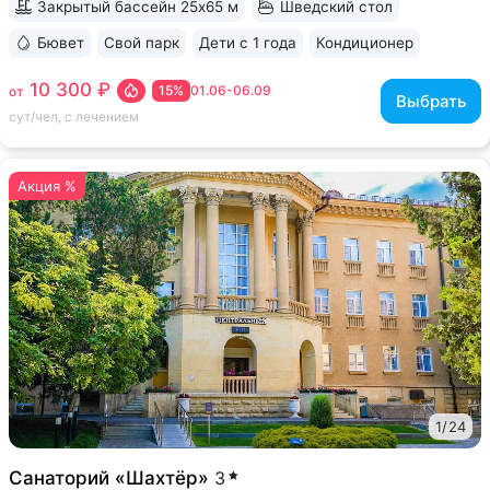
Закрытый бассейн 25х65 м
Шведский стол
Бювет
Свой парк
Дети с 1 года
Кондиционер
ещё 6
10 300 ₽
15%
01.06-06.09
от
Выбрать
сут/чел, с лечением
Акция %
1
/
24
Санаторий «Шахтёр»
3