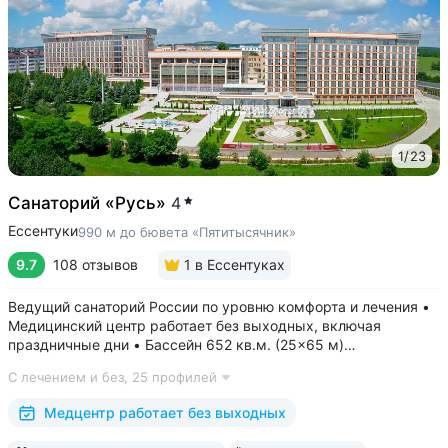
1
/
23
Санаторий «Русь»
4
Ессентуки
990 м до бювета «Пятитысячник»
9.7
108 отзывов
1
в Ессентуках
Ведущий санаторий России по уровню комфорта и лечения •
Медицинский центр работает без выходных, включая
праздничные дни • Бассейн 652 кв.м. (25×65 м)
с термотерапией, джакузи, каскадом и морской волной.
С лечением и без,
25 профилей
Глубина от 30 до 180 см, есть отдельная детская зона. Рядом
расположены закрытая терраса...
Медцентр работает без выходных