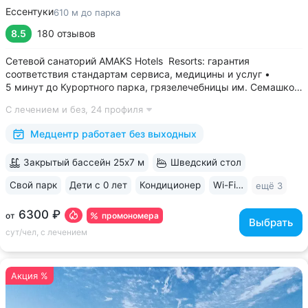
Ессентуки
610 м до парка
8.5
180 отзывов
Сетевой санаторий AMAKS Hotels Resorts: гарантия
соответствия стандартам сервиса, медицины и услуг •
5 минут до Курортного парка, грязелечебницы им. Семашко,
парка Победы • 3 минуты до бювета 4/33 с минеральной
С лечением и без,
24 профиля
водой Ессентуки № 4 и № 17 • Главный корпус
«Центральный» — историческое здание...
Медцентр работает без выходных
Закрытый бассейн 25х7 м
Шведский стол
Свой парк
Дети с 0 лет
Кондиционер
Wi-Fi в номерах
ещё 3
6300 ₽
промономера
от
Выбрать
сут/чел, с лечением
Акция %