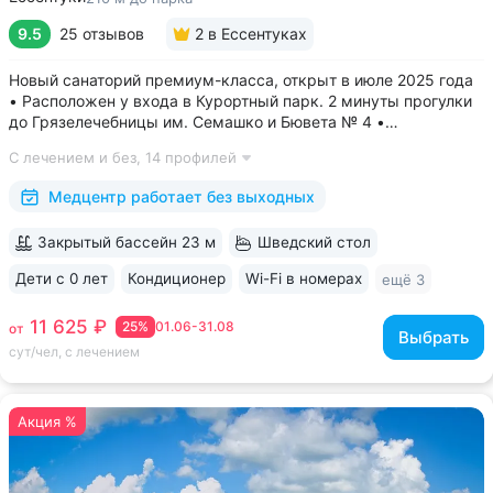
9.5
25 отзывов
2
в Ессентуках
Новый санаторий премиум-класса, открыт в июле 2025 года
• Расположен у входа в Курортный парк. 2 минуты прогулки
до Грязелечебницы им. Семашко и Бювета № 4 •
Акватермальная зона: бассейн с водопадом, финская сауна.
С лечением и без,
14 профилей
Бесплатное посещение включено во все виды путёвок •
Трёхразовое питание...
Медцентр работает без выходных
Закрытый бассейн 23 м
Шведский стол
Дети с 0 лет
Кондиционер
Wi-Fi в номерах
ещё 3
11 625 ₽
25%
01.06-31.08
от
Выбрать
сут/чел, с лечением
Акция %