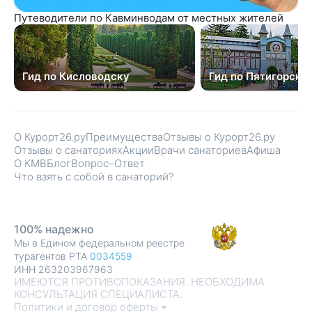
Путеводители по Кавминводам от местных жителей
Гид по Кисловодску
Гид по Пятигорску
О Курорт26.ру
Преимущества
Отзывы о Курорт26.ру
Отзывы о санаториях
Акции
Врачи санаториев
Афиша
О КМВ
Блог
Вопрос–Ответ
Что взять с собой в санаторий?
100% надежно
Мы в Едином федеральном реестре
турагентов РТА
0034559
ИНН 263203967963
ИМЕЮТСЯ ПРОТИВОПОКАЗАНИЯ. НЕОБХОДИМА
КОНСУЛЬТАЦИЯ СПЕЦИАЛИСТА.
Политики и договор оферты