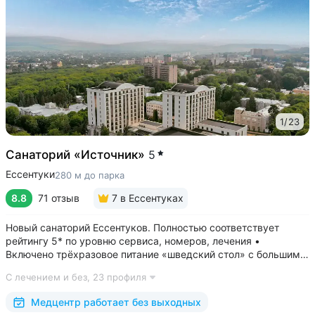
1
/
23
Санаторий «Источник»
5
Ессентуки
280 м до парка
8.8
71 отзыв
7
в Ессентуках
Новый санаторий Ессентуков. Полностью соответствует
рейтингу 5* по уровню сервиса, номеров, лечения •
Включено трёхразовое питание «шведский стол» с большим
выбором блюд. Один из лучших вариантов по питанию
С лечением и без,
23 профиля
в Ессентуках • Центр Курортной зоны: 3 минуты
до Курортного парка и Грязелечебницы им....
Медцентр работает без выходных