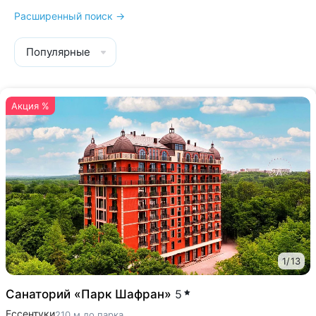
Расширенный поиск →
Популярные
Акция %
1
/
13
Санаторий «Парк Шафран»
5
Ессентуки
210 м до парка