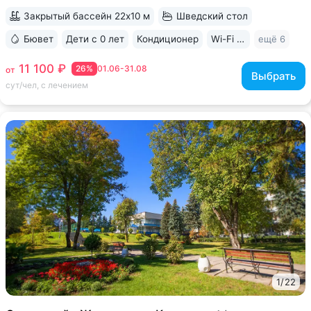
Закрытый бассейн 22х10 м
Шведский стол
Бювет
Дети с 0 лет
Кондиционер
Wi-Fi в номерах
ещё 6
11 100 ₽
26%
01.06-31.08
от
Выбрать
сут/чел, с лечением
1
/
22