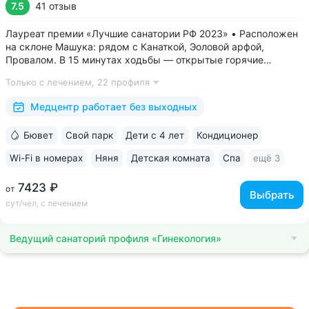
7.5
41 отзыв
Лауреат премии «Лучшие санатории РФ 2023» • Расположен
на склоне Машука: рядом с Канаткой, Эоловой арфой,
Провалом. В 15 минутах ходьбы — открытые горячие
источники «Бесстыжие ванны» • Из окон виден белоснежный
Только с лечением,
22 профиля
Эльбрус и Кавказский хребет — наблюдайте самые красивые
рассветы и закаты в городе •...
Медцентр работает без выходных
Бювет
Свой парк
Дети с 4 лет
Кондиционер
Wi-Fi в номерах
Няня
Детская комната
Спа
ещё 3
7423 ₽
от
Выбрать
сут/чел, с лечением
Ведущий санаторий профиля «Гинекология»