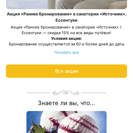
Акция «Раннее бронирование» в санатории «Источник»,
Ессентуки
Акция «Раннее бронирование» в санатории «Источник» г.
Ессентуки — скидка 15% на все виды путёвок!
Условия акции:
Бронирование осуществляется за 60 и более дней до даты
заезда
Показать все
Скидка по данной акции не суммируется с другими
предоставленными скидками
Весь период проживания должен пройти в даты: 27 марта —
Все акции
27 декабря 2026.
Рассчитаем цену со скидкой и забронируем отдых по акции:
8 800 700-15-77
.
Знаете ли вы, что...