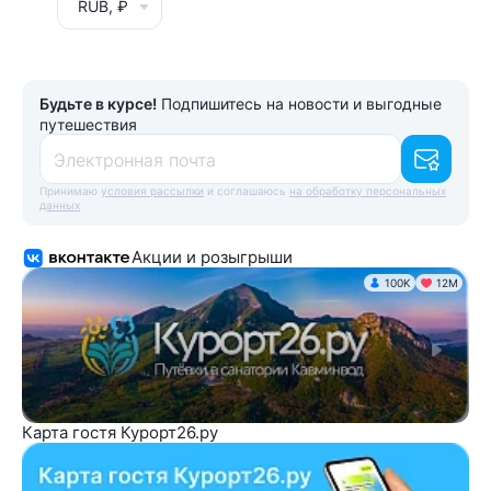
RUB, ₽
Будьте в курсе!
Подпишитесь на новости и выгодные
путешествия
Электронная почта
Принимаю
условия рассылки
и соглашаюсь
на обработку персональных
данных
Акции и розыгрыши
100K
12М
Карта гостя Курорт26.ру