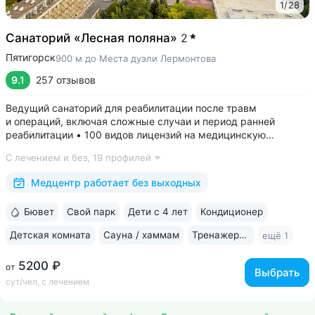
1
/
28
Санаторий «Лесная поляна»
2
Пятигорск
900 м до Места дуэли Лермонтова
9.1
257 отзывов
Ведущий санаторий для реабилитации после травм
и операций, включая сложные случаи и период ранней
реабилитации • 100 видов лицензий на медицинскую
деятельность, более 2500 видов медуслуг и процедур •
С лечением и без,
19 профилей
Доступная среда для гостей на колясках: в номерах,
на территории, в столовой • Расположен...
Медцентр работает без выходных
Бювет
Свой парк
Дети с 4 лет
Кондиционер
Детская комната
Сауна / хаммам
Тренажерный зал
ещё 1
5200 ₽
от
Выбрать
сут/чел, с лечением