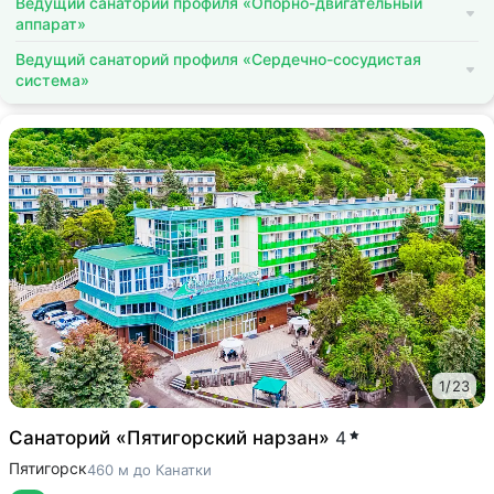
Ведущий санаторий профиля «Опорно-двигательный
аппарат»
Ведущий санаторий профиля «Сердечно-сосудистая
система»
1
/
23
Санаторий «Пятигорский нарзан»
4
Пятигорск
460 м до Канатки