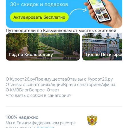
Путеводители по Кавминводам от местных жителей
Гид по Кисловодску
Гид по Пятигорску
О Курорт26.ру
Преимущества
Отзывы о Курорт26.ру
Отзывы о санаториях
Акции
Врачи санаториев
Афиша
О КМВ
Блог
Вопрос–Ответ
Что взять с собой в санаторий?
100% надежно
Мы в Едином федеральном реестре