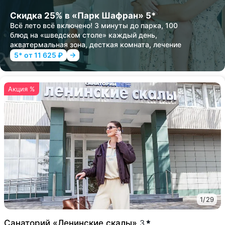
Скидка 25% в «Парк Шафран» 5*
Всё лето всё включено! 3 минуты до парка, 100
блюд на «шведском столе» каждый день,
акватермальная зона, десткая комната, лечение
5* от 11 625 ₽
Акция %
1
/
29
Санаторий «Ленинские скалы»
3