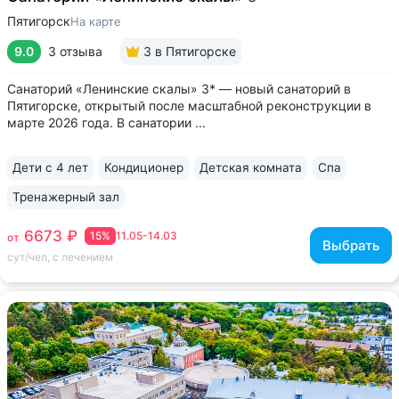
Пятигорск
На карте
9.0
3 отзыва
3
в Пятигорске
Санаторий «Ленинские скалы» 3* — новый санаторий в
Пятигорске, открытый после масштабной реконструкции в
марте 2026 года. В санатории ...
Дети с 4 лет
Кондиционер
Детская комната
Спа
Тренажерный зал
6673 ₽
15%
11.05-14.03
от
Выбрать
сут/чел, с лечением