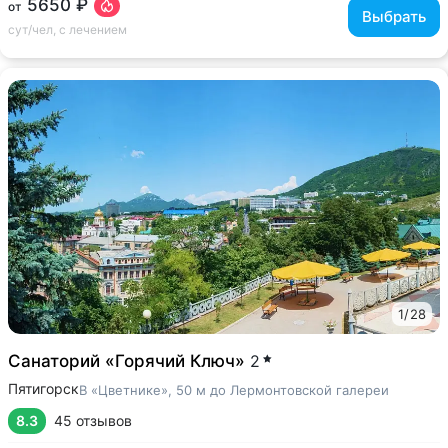
5650 ₽
от
Выбрать
сут/чел, с лечением
1
/
28
Санаторий «Горячий Ключ»
2
Пятигорск
В «Цветнике», 50 м до Лермонтовской галереи
8.3
45 отзывов