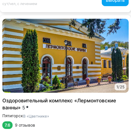
Выбрать
сут/чел, с лечением
1
/
25
Оздоровительный комплекс «Лермонтовские
ванны»
5
Пятигорск
В «Цветнике»
7.6
9 отзывов