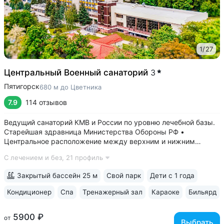
1
/
27
Центральный Военный санаторий
3
Пятигорск
680 м до Цветника
7.9
114 отзывов
Ведущий санаторий КМВ и России по уровню лечебной базы.
Старейшая здравница Министерства Обороны РФ •
Центральное расположение между верхним и нижним
парком. В 5–8 минутах: верхний парк — Канатка, Эолова
С лечением и без,
21 профиль
арфа, бульвар Гагарина, нижний — Дом-музей Лермонтова,
Цветник, Лермонтовская галерея,...
Закрытый бассейн 25 м
Свой парк
Дети с 1 года
Кондиционер
Спа
Тренажерный зал
Караоке
Бильярд
5900 ₽
от
Выбрать