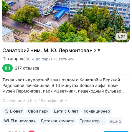
1
/
22
Санаторий «им. М. Ю. Лермонтова»
2
Пятигорск
650 м до парка «Цветник»
8.1
217 отзывов
Тихая часть курортной зоны рядом с Канаткой и Верхней
Радоновой лечебницей. В 10 минутах Эолова арфа, дом-
музей Лермонтова, парк «Цветник», пешеходный бульвар
Гагарина, ведущий к Провалу • Собственный бювет
С лечением и без,
18 профилей
с минеральной водой № 29. В 2–5 минутах бюветы
источников № 1, 4, 7, 19 • 3 минуты...
Бювет
Свой парк
Дети с 0 лет
Кондиционер
Wi-Fi в номерах
Детская комната
Тренажерный зал
ещё 2