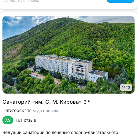
сут/чел, с лечением
1
/
23
Санаторий «им. С. М. Кирова»
3
Пятигорск
290 м до провала
7.9
161 отзыв
Ведущий санаторий по лечению опорно-двигательного