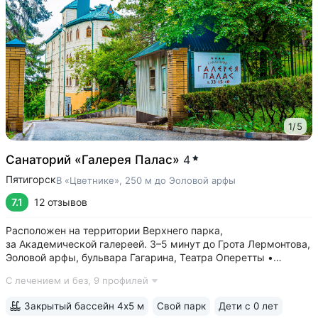
1
/
5
Санаторий «Галерея Палас»
4
Пятигорск
В «Цветнике», 250 м до Эоловой арфы
7.1
12 отзывов
Расположен на территории Верхнего парка,
за Академической галереей. 3–5 минут до Грота Лермонтова,
Эоловой арфы, бульвара Гагарина, Театра Оперетты •
Естественные каменные ванны в уступе горы
С лечением и без,
9 профилей
с Михайловским источником за зданием санатория. Ванны
бесплатные. Минеральная вода помогает при...
Закрытый бассейн 4х5 м
Свой парк
Дети с 0 лет