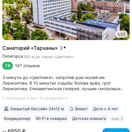
1
/
22
Санаторий «Тарханы»
3
Пятигорск
360 м до парка «Цветник»
7.8
187 отзывов
3 минуты до «Цветника», напротив дом-музей им.
Лермонтова. В 15 минутах ходьбы Эолова арфа, грот
Лермонтова, Елизаветинская галерея, лучшие смотровые
площадки • Бювет источника № 1 «Красноармейский»
С лечением и без,
15 профилей
напротив санатория, 7 минут прогулки до Центральной
питьевой галереи • Балконы во всех номерах:...
Закрытый бассейн 24x12 м
Бювет
Дети с 4 лет
Кондиционер
Wi-Fi в номерах
Детская комната
ещё 2
6850 ₽
от