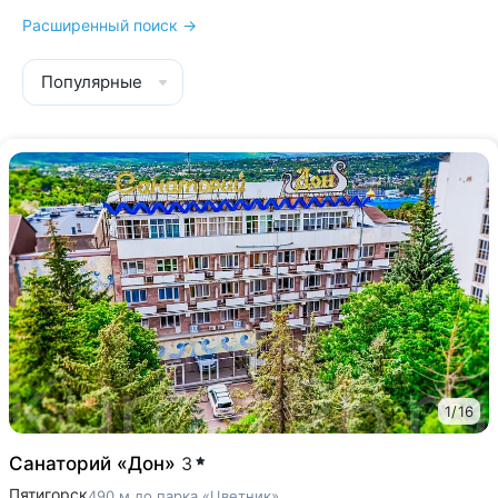
Расширенный поиск →
Популярные
1
/
16
Санаторий «Дон»
3
Пятигорск
490 м до парка «Цветник»