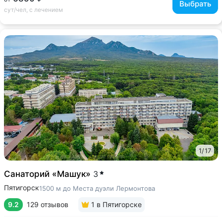
Выбрать
сут/чел, с лечением
1
/
17
Санаторий «Машук»
3
Пятигорск
1500 м до Места дуэли Лермонтова
9.2
129 отзывов
1
в Пятигорске