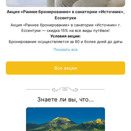
Акция «Раннее бронирование» в санатории «Источник»,
Ессентуки
Акция «Раннее бронирование» в санатории «Источник» г.
Ессентуки — скидка 15% на все виды путёвок!
Условия акции:
Бронирование осуществляется за 60 и более дней до даты
заезда
Показать все
Скидка по данной акции не суммируется с другими
предоставленными скидками
Весь период проживания должен пройти в даты: 27 марта —
Все акции
27 декабря 2026.
Рассчитаем цену со скидкой и забронируем отдых по акции:
8 800 700-15-77
.
Знаете ли вы, что...