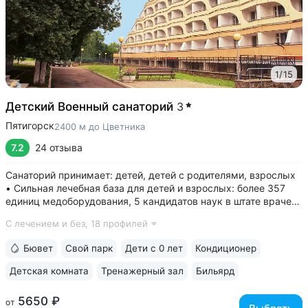
1
/
15
Детский Военный санаторий
3
Пятигорск
2400 м до Цветника
7.2
24 отзыва
Санаторий принимает: детей, детей с родителями, взрослых
• Сильная лечебная база для детей и взрослых: более 357
единиц медоборудования, 5 кандидатов наук в штате врачей,
программы лечения и реабилитации • Золотая медаль
С лечением и без,
18 профилей
«Лучшая здравница для семейного отдыха — 2023» •
Уединенное расположение:...
Бювет
Свой парк
Дети с 0 лет
Кондиционер
Детская комната
Тренажерный зал
Бильярд
5650 ₽
от