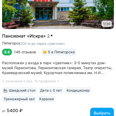
1
/
20
Пансионат «Искра»
2
Пятигорск
200 м до парка «Цветник»
8.8
146 отзывов
5
в Пятигорске
Расположен у входа в парк «Цветник»: 3–5 минутах дом-
музей Лермонтова, Лермонтовская галерея, Театр оперетты,
Краеведческий музей, Курортная поликлиника им. Н.И.
Пирогова • Центральная питьевая галерея Пятигорска
С лечением и без,
15 профилей
с тремя видами минеральных источников № 2, № 17,
«Красноармейский» в трех минутах...
Шведский стол
Дети с 0 лет
Кондиционер
Тренажерный зал
Караоке
5400 ₽
от
Выбрать