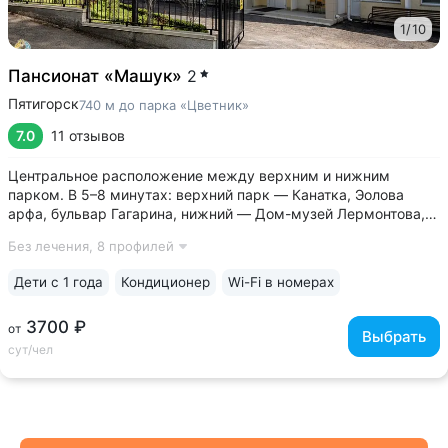
1
/
10
Пансионат «Машук»
2
Пятигорск
740 м до парка «Цветник»
7.0
11 отзывов
Центральное расположение между верхним и нижним
парком. В 5–8 минутах: верхний парк — Канатка, Эолова
арфа, бульвар Гагарина, нижний — Дом-музей Лермонтова,
Цветник, Лермонтовская галерея, Верхний рынок •
Без лечения,
8 профилей
Несколько бюветов минеральной воды рядом: бюветы
источников № 1, № 4, № 7 и № 19...
Дети с 1 года
Кондиционер
Wi-Fi в номерах
3700 ₽
от
Выбрать
сут/чел