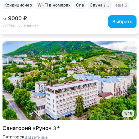
Кондиционер
Wi-Fi в номерах
Спа
Сауна / хаммам
ещё 2
9000 ₽
от
Выбрать
сут/чел, с лечением
1
/
15
Санаторий «Руно»
3
Пятигорск
В Цветнике