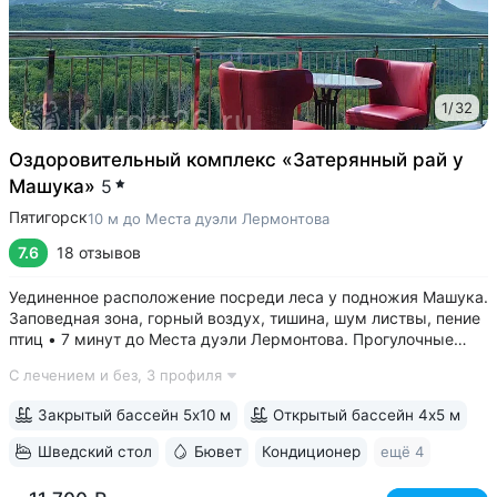
1
/
32
Оздоровительный комплекс «Затерянный рай у
Машука»
5
Пятигорск
10 м до Места дуэли Лермонтова
7.6
18 отзывов
Уединенное расположение посреди леса у подножия Машука.
Заповедная зона, горный воздух, тишина, шум листвы, пение
птиц • 7 минут до Места дуэли Лермонтова. Прогулочные
тропы терренкура на вершину Машука, к Канатке и Провалу.
С лечением и без,
3 профиля
Идеальное место для тех, кто любит гулять на природе •
Бювет...
Закрытый бассейн 5х10 м
Открытый бассейн 4х5 м
Шведский стол
Бювет
Кондиционер
ещё 4