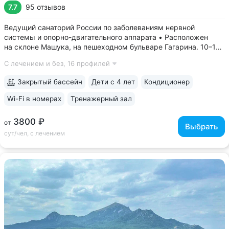
7.7
95 отзывов
Ведущий санаторий России по заболеваниям нервной
системы и опорно-двигательного аппарата • Расположен
на склоне Машука, на пешеходном бульваре Гагарина. 10–15
минут до Провала, Эоловой арфы, Канатки, бювета источника
С лечением и без,
16 профилей
№ 24 • Высокий уровень научной и лечебной базы, является
филиалом федерального...
Закрытый бассейн
Дети с 4 лет
Кондиционер
Wi-Fi в номерах
Тренажерный зал
3800 ₽
от
Выбрать
сут/чел, с лечением