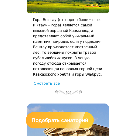
Гора Бештау (от тюрк. «беш» – пять
и «тау» – гора) является самой
высокой вершиной Кавминвод и
представляет собой уникальный
памятник природы: если у подножия
Бештау произрастает лиственный
лес, то вершины покрыты травой
субальпийских лугов. В ясную
погоду отсюда открывается
потрясающая панорама горной цепи
Кавказского хребта и горы Эльбрус.
Смотреть все
Подобрать санаторий