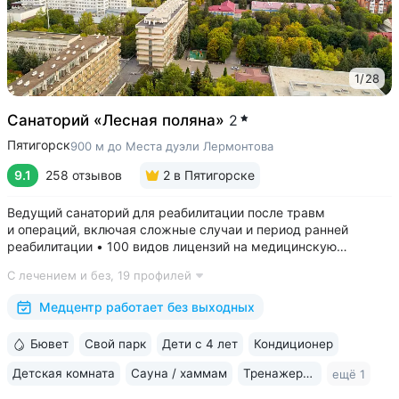
1
/
28
Санаторий «Лесная поляна»
2
Пятигорск
900 м до Места дуэли Лермонтова
9.1
258 отзывов
2
в Пятигорске
Ведущий санаторий для реабилитации после травм
и операций, включая сложные случаи и период ранней
реабилитации • 100 видов лицензий на медицинскую
деятельность, более 2500 видов медуслуг и процедур •
С лечением и без,
19 профилей
Доступная среда для гостей на колясках: в номерах,
на территории, в столовой • Расположен...
Медцентр работает без выходных
Бювет
Свой парк
Дети с 4 лет
Кондиционер
Детская комната
Сауна / хаммам
Тренажерный зал
ещё 1