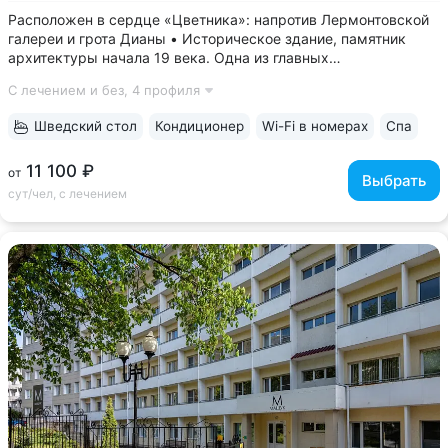
Расположен в сердце «Цветника»: напротив Лермонтовской
галереи и грота Дианы • Историческое здание, памятник
архитектуры начала 19 века. Одна из главных
достопримечательностей Пятигорска • В здании ванн
С лечением и без,
4 профиля
принимал процедуры поэт М.Ю. Лермонтов. Об этом
сохранилась запись в Пятигорском архиве •...
Шведский стол
Кондиционер
Wi-Fi в номерах
Спа
11 100 ₽
от
Выбрать
сут/чел, с лечением