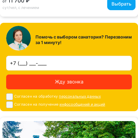
11 700 ₽
от
Выбрать
сут/чел, с лечением
Помочь с выбором санатория? Перезвоним
за 1 минуту!
Жду звонка
Согласен на обработку
персональных данных
Согласен на получение
инфосообщений и акций