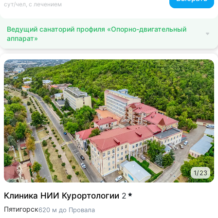
сут/чел, с лечением
Ведущий санаторий профиля «Опорно-двигательный
аппарат»
1
/
23
Клиника НИИ Курортологии
2
Пятигорск
620 м до Провала