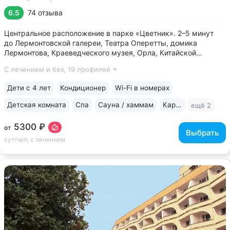
6.5
74 отзыва
Центральное расположение в парке «Цветник». 2–5 минут
до Лермонтовской галереи, Театра Оперетты, домика
Лермонтова, Краеведческого музея, Орла, Китайской
беседки • 200 м между основным корпусом и корпусом
С лечением и без,
19 профилей
«Каштан». Теплые переходы между основным и лечебным
корпусом, столовой • Центральная...
Дети с 4 лет
Кондиционер
Wi-Fi в номерах
Детская комната
Спа
Сауна / хаммам
Караоке
ещё 2
5300 ₽
от
Выбрать
сут/чел, с лечением