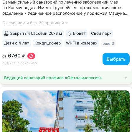
Самый сильный санаторий по лечению заболеваний глаз
на Кавминводах. Имеет крупнейшее офтальмологическое
отделение • Уединенное расположение у подножия Машука.
В пешей доступности: Место дуэли Лермонтова, смотровая
С лечением и без,
20 профилей
площадка Ворота любви, начало терренкура вокруг Машука.
В 5 минутах ж/д станция...
Закрытый бассейн 20х8 м
Бювет
Свой парк
Дети с 4 лет
Кондиционер
Wi-Fi в номерах
ещё 3
6760 ₽
от
Выбрать
сут/чел, с лечением
Ведущий санаторий профиля «Офтальмология»