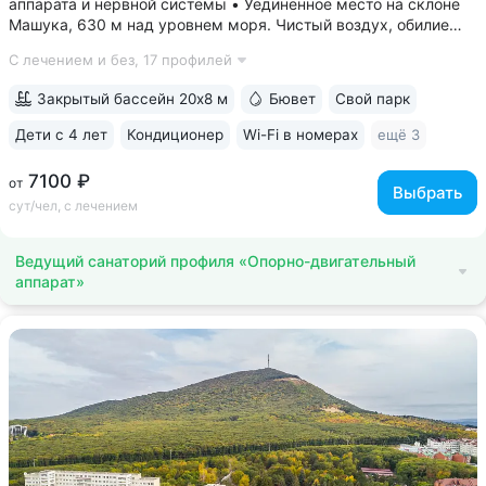
аппарата и нервной системы • Уединенное место на склоне
Машука, 630 м над уровнем моря. Чистый воздух, обилие
зелени, тишина • 8 минут до Провала, горячих источников
С лечением и без,
17 профилей
«Бесстыжие ванны», бювета источника № 24. Прямой выход
на терренкур вокруг...
Закрытый бассейн 20х8 м
Бювет
Свой парк
Дети с 4 лет
Кондиционер
Wi-Fi в номерах
ещё 3
7100 ₽
от
Выбрать
сут/чел, с лечением
Ведущий санаторий профиля «Опорно-двигательный
аппарат»