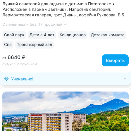
Лучший санаторий для отдыха с детьми в Пятигорске •
Расположен в парке «Цветник». Напротив санатория:
Лермонтовская галерея, грот Дианы, кофейня Гукасова. В 5-х
минутах: Орел, Китайская беседка, Театр Оперетты,
С лечением и без,
17 профилей
Краеведческий музей, Спасский собор • Центральная
нарзанная галерея в 2-х минутах....
Свой парк
Дети с 4 лет
Кондиционер
Детская комната
Спа
Тренажерный зал
6640 ₽
от
Выбрать
сут/чел, с лечением
Уникально!