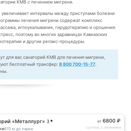
натории КМВ с лечением мигрени.
 увеличивает интервалы между приступами болезни
программы лечения мигрени содержат комплекс
ассажа, иглоукалывание, гирудотерапию и орошения.
тресс, поэтому во многих здравницах Кавказских
хотерапии и другие релакс-процедуры.
ут для вас санаторий КМВ для лечения мигрени,
зуют бесплатный трансфер:
8 800 700-15-77
.
тны.
6800 ₽
орий «Металлург»
3
от
сут/чел, с лечением
ки
970 м до парка