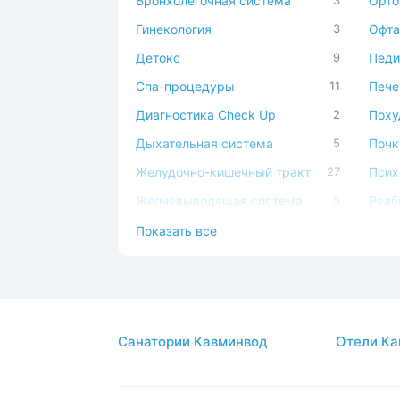
Бронхолегочная система
3
Орто
Гинекология
3
Офта
Детокс
9
Педи
Спа-процедуры
11
Пече
Диагностика Check Up
2
Поху
Дыхательная система
5
Почк
Желудочно-кишечный тракт
27
Псих
Желчевыводящая система
5
Реаб
Иммунная система
2
Серд
Показать все
Косметология
5
Сист
Костно-мышечная система
5
Стом
ЛОР
2
Суст
Санатории Кавминвод
Отели Ка
Мочеполовая система
2
Урол
Обмен веществ
20
Эндо