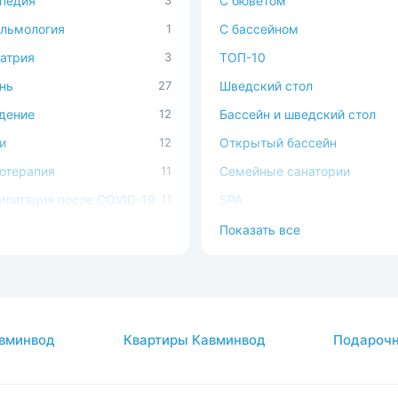
педия
3
C бюветом
льмология
1
С бассейном
атрия
3
ТОП-10
нь
27
Шведский стол
дение
12
Бассейн и шведский стол
и
12
Открытый бассейн
отерапия
11
Семейные санатории
илитация после COVID-19
11
SPA
ечно-сосудистая система
4
В окружении леса
Показать все
ема кровообращения
3
С домашними животными
атология
1
Доступная среда
авы
3
вминвод
Квартиры Кавминвод
Подарочн
огия
1
кринная система
17