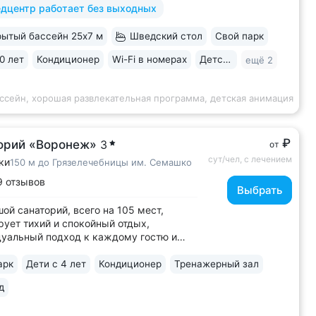
дцентр работает без выходных
• 3 минуты до бювета 4/33 с
ьной водой Ессентуки № 4 и № 17 •
ытый бассейн 25х7 м
Шведский стол
Свой парк
й корпус «Центральный» —
еское здание...
0 лет
Кондиционер
Wi-Fi в номерах
Детская комната
ещё 2
ссейн, хорошая развлекательная программа, детская анимация
₽
орий «Воронеж»
3
от
сут/чел, с лечением
ки
150 м до Грязелечебницы им. Семашко
9 отзывов
Выбрать
ой санаторий, всего на 105 мест,
рует тихий и спокойный отдых,
уальный подход к каждому гостю и
вие очередей на процедуры. •
ное расположение в самом центре
арк
Дети с 4 лет
Кондиционер
Тренажерный зал
ой зоны напротив грязелечебницы им.
д
, рядом со входом в парк и питьевыми
ами. •...