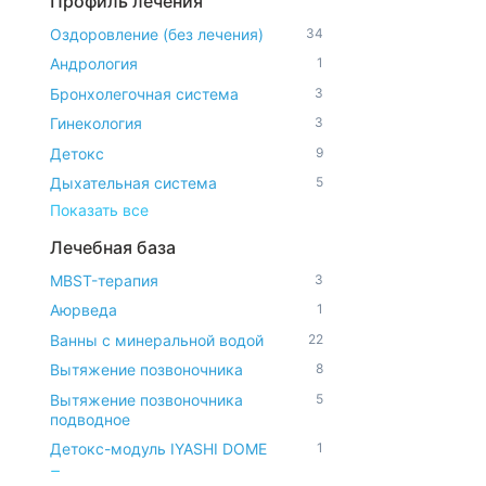
Профиль лечения
Оздоровление (без лечения)
34
Андрология
1
Бронхолегочная система
3
Гинекология
3
Детокс
9
Дыхательная система
5
Показать все
Лечебная база
MBST-терапия
3
Аюрведа
1
Ванны с минеральной водой
22
Вытяжение позвоночника
8
Вытяжение позвоночника
5
подводное
Детокс-модуль IYASHI DOME
1
Показать все