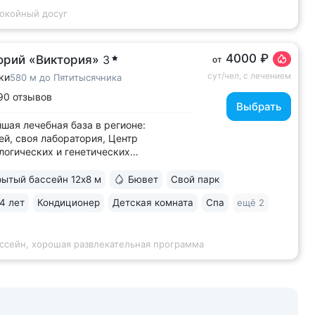
покойный досуг
4000 ₽
орий «Виктория»
3
от
сут/чел, с лечением
ки
580 м до Пятитысячника
90 отзывов
Выбрать
шая лечебная база в регионе:
ей, своя лаборатория, Центр
огических и генетических
ваний, 6 лечебно-диагностических
 • Расположен напротив Парка Победы
ытый бассейн 12х8 м
Бювет
Свой парк
 части Ессентуков. 18 минут прогулки
4 лет
Кондиционер
Детская комната
Спа
ещё 2
елечебницы им. Семашко и Курортного
 На территории...
ассейн, хорошая развлекательная программа