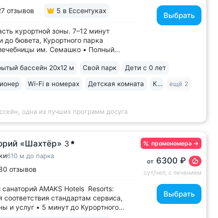
27 отзывов
5
в Ессентуках
Выбрать
асть курортной зоны. 7–12 минут
и до бювета, Курортного парка
лечебницы им. Семашко • Полный
ечения: все процедуры по путевке
ытый бассейн 20х12 м
Свой парк
Дети с 0 лет
тся на другие при наличии
показаний • В цену базовой путевки
ионер
Wi-Fi в номерах
Детская комната
Караоке
ещё 2
ны дорогие процедуры:
пические исследования,...
ссейн, одна из лучших программ досуга
орий «Шахтёр»
3
промономера
→
ки
610 м до парка
6300 ₽
от
80 отзывов
сут/чел, с лечением
 санаторий AMAKS Hotels Resorts:
Выбрать
я соответствия стандартам сервиса,
ы и услуг • 5 минут до Курортного
грязелечебницы им. Семашко, парка