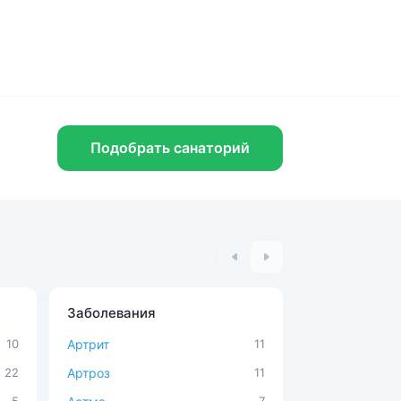
Ценовой сегмент
Недорогие
8
Комфорт
11
Комфорт+
6
Премиум
7
Подобрать санаторий
Ведомства
Сеть санаториев
Возраст ребенка
Расширенный поиск
Заболевания
Процедуры
10
Артрит
11
MBST-терапи
22
Артроз
11
Аюрведа
На КМВ более 120