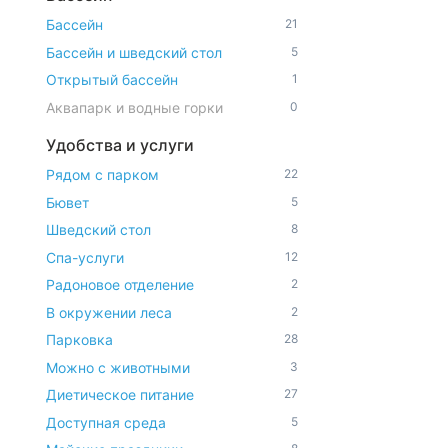
Бассейн
21
Бассейн и шведский стол
5
Открытый бассейн
1
Аквапарк и водные горки
0
Удобства и услуги
Рядом с парком
22
Бювет
5
Шведский стол
8
Спа-услуги
12
Радоновое отделение
2
В окружении леса
2
Парковка
28
Можно с животными
3
Диетическое питание
27
Доступная среда
5