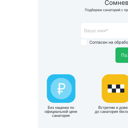
Сомнев
Подберем санаторий с п
Согласен на обраб
По
Без наценки по
Встретим и дове
официальной цене
до санатория бесп
санатория