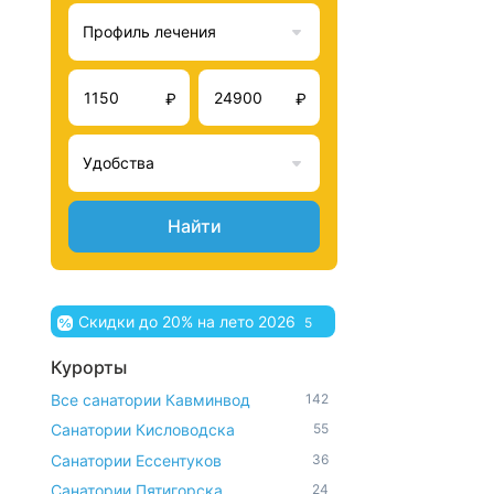
Профиль лечения
₽
₽
Удобства
Найти
Скидки до 20% на лето 2026
5
Курорты
Все санатории Кавминвод
142
Санатории Кисловодска
55
Санатории Ессентуков
36
Санатории Пятигорска
24