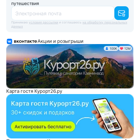
путешествия
Электронная почта
Принимаю
условия рассылки
и соглашаюсь
на обработку персональных
данных
Акции и розыгрыши
100K
12М
Карта гостя Курорт26.ру