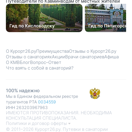
Путеводители по Кавминводам от местных жителей
Гид по Кисловодску
Гид по Пятигорску
О Курорт26.ру
Преимущества
Отзывы о Курорт26.ру
Отзывы о санаториях
Акции
Врачи санаториев
Афиша
О КМВ
Блог
Вопрос–Ответ
Что взять с собой в санаторий?
100% надежно
Мы в Едином федеральном реестре
турагентов РТА
0034559
ИНН 263203967963
ИМЕЮТСЯ ПРОТИВОПОКАЗАНИЯ. НЕОБХОДИМА
КОНСУЛЬТАЦИЯ СПЕЦИАЛИСТА.
Политики и договор оферты
© 2011–2026 Курорт26.ру. Путевки в санатории