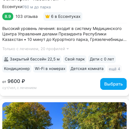
Ессентуки
760 м до парка
8.9
103 отзыва
6
в Ессентуках
Высокий уровень лечения: входит в систему Медицинского
Центра Управления делами Президента Республики
Казахстан • 10 минут до Курортного парка, Грязелечебницы
им. Семашко, бювета источников «Ессентуки 4»
Только с лечением,
20 профилей
и «Ессентуки-Новая» • Санаторий с восточным колоритом
в интерьерах. Во всех номерах...
Закрытый бассейн 22,5 м
Свой парк
Дети с 0 лет
Кондиционер
Wi-Fi в номерах
Детская комната
ещё 4
9600 ₽
от
Выбрать
сут/чел, с лечением