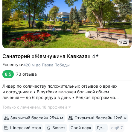
1
/
22
Санаторий «Жемчужина Кавказа»
4
Ессентуки
420 м до Парка Победы
8.5
73 отзыва
Лидер по количеству положительных отзывов о врачах
и сотрудниках • В путёвки включен большой объем
лечения — до 6 процедур в день • Редкая программа
«Снижение веса». Включает консультации врача-диетолога
Только с лечением,
18 профилей
и эндокринолога, комплекс анализов и УЗИ, процедуры,
направленные на коррекцию фигуры...
Закрытый бассейн 25х4 м
Открытый бассейн 12х8 м
Шведский стол
Бювет
Свой парк
Дети с 0 лет
ещё 7