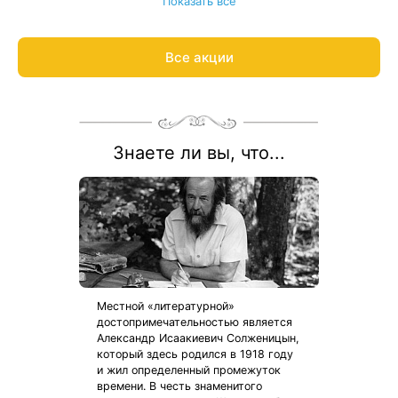
Показать все
Весь период проживания должен пройти в даты 1 мая — 31
августа 2026.
Рассчитаем цену со скидкой и забронируем отдых по
Все акции
акции:
8 800 700-15-77
.
Знаете ли вы, что...
Местной «литературной»
достопримечательностью является
Александр Исаакиевич Солженицын,
который здесь родился в 1918 году
и жил определенный промежуток
времени. В честь знаменитого