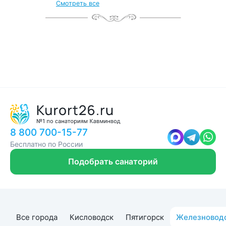
от местных жителей
Смотреть все
с чек-листом
и туристической картой
8 800 700-15-77
Бесплатно по России
Подобрать санаторий
Все города
Кисловодск
Пятигорск
Железновод