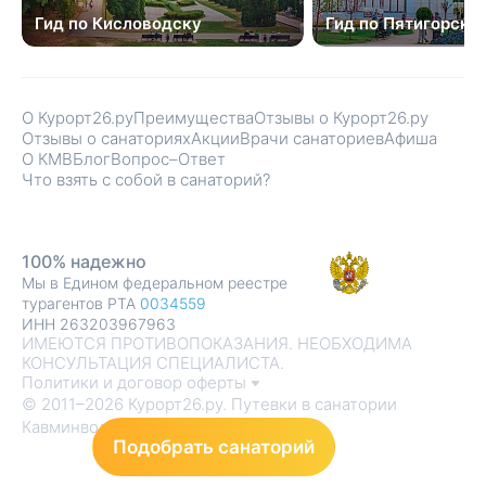
Гид по Кисловодску
Гид по Пятигорску
О Курорт26.ру
Преимущества
Отзывы о Курорт26.ру
Отзывы о санаториях
Акции
Врачи санаториев
Афиша
О КМВ
Блог
Вопрос–Ответ
Что взять с собой в санаторий?
100% надежно
Мы в Едином федеральном реестре
турагентов РТА
0034559
ИНН 263203967963
ИМЕЮТСЯ ПРОТИВОПОКАЗАНИЯ. НЕОБХОДИМА
КОНСУЛЬТАЦИЯ СПЕЦИАЛИСТА.
Политики и договор оферты
© 2011–2026 Курорт26.ру. Путевки в санатории
Кавминвод
Подобрать санаторий