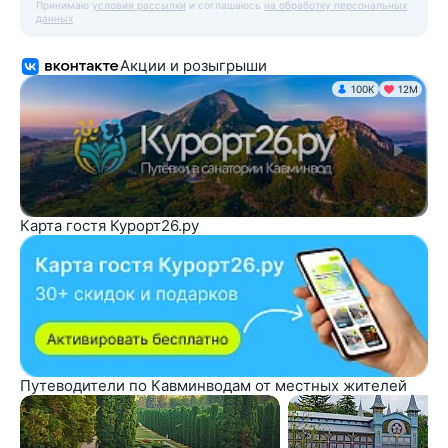
Принимаю
условия рассылки
и соглашаюсь
на обработку персональных
данных
Акции и розыгрыши
100K
12М
Карта гостя Курорт26.ру
Путеводители по Кавминводам от местных жителей