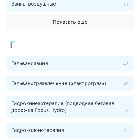
Ванны воздушные
61
Показать еще
Г
Гальванизация
43
Гальваногрязелечение (электрогрязь)
47
Гидрокинезотерапия (подводная беговая
дорожка Focus Hydro)
5
Гидроколонотерапия
32