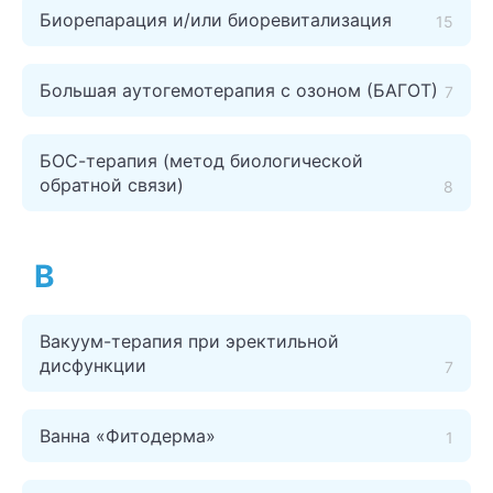
Биорепарация и/или биоревитализация
15
Большая аутогемотерапия с озоном (БАГОТ)
7
БОС-терапия (метод биологической
обратной связи)
8
В
Вакуум-терапия при эректильной
дисфункции
7
Ванна «Фитодерма»
1