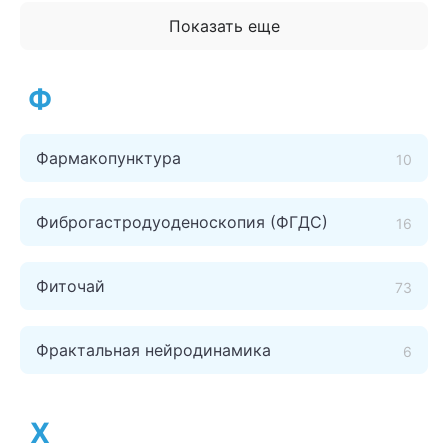
Показать еще
Ф
Фармакопунктура
10
Фиброгастродуоденоскопия (ФГДС)
16
Фиточай
73
Фрактальная нейродинамика
6
Х