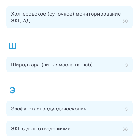
Холтеровское (суточное) мониторирование
ЭКГ, АД
50
Ш
Широдхара (литье масла на лоб)
3
Э
Эзофагогастродуоденоскопия
5
ЭКГ с доп. отведениями
38