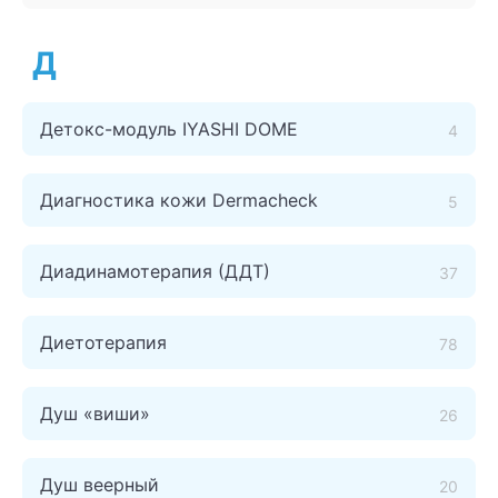
Д
Детокс-модуль IYASHI DOME
4
Диагностика кожи Dermacheck
5
Диадинамотерапия (ДДТ)
37
Диетотерапия
78
Душ «виши»
26
Душ веерный
20