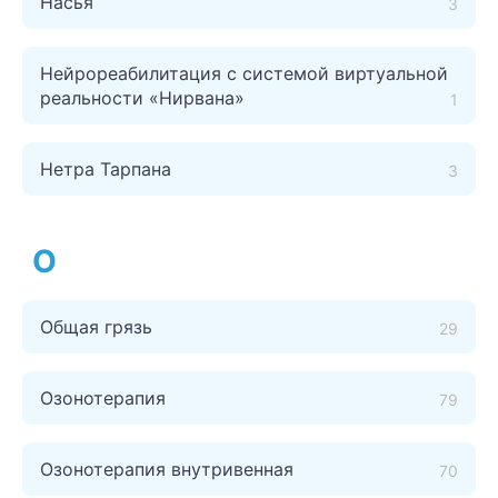
Насья
3
Нейрореабилитация с системой виртуальной
реальности «Нирвана»
1
Нетра Тарпана
3
О
Общая грязь
29
Озонотерапия
79
Озонотерапия внутривенная
70