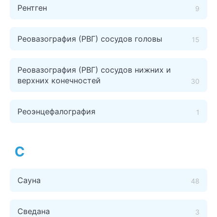
Рентген
9
Реовазография (РВГ) сосудов головы
15
Реовазография (РВГ) сосудов нижних и
верхних конечностей
30
Реоэнцефалография
1
С
Сауна
48
Сведана
3