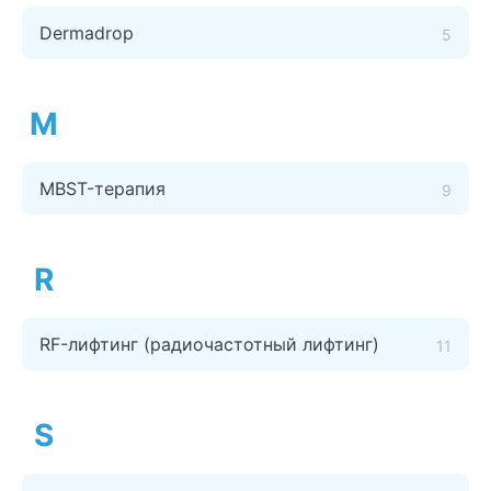
Dermadrop
5
M
MBST-терапия
9
R
RF-лифтинг (радиочастотный лифтинг)
11
S