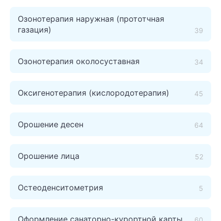
Озонотерапия наружная (прототчная
газация)
39
Озонотерапия околосуставная
34
Оксигенотерапия (кислородотерапия)
45
Орошение десен
64
Орошение лица
52
Остеоденситометрия
5
Оформление санаторно-курортной карты
60