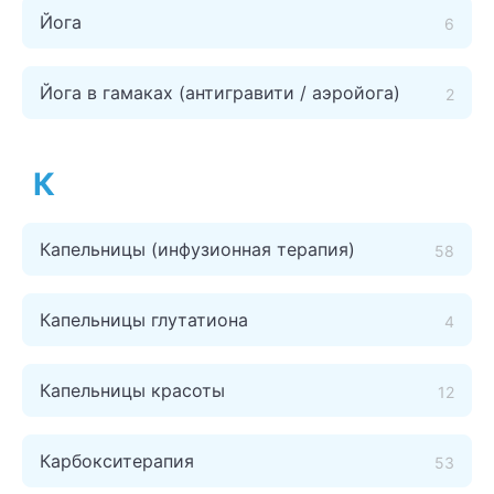
Йога
6
Йога в гамаках (антигравити / аэройога)
2
К
Капельницы (инфузионная терапия)
58
Капельницы глутатиона
4
Капельницы красоты
12
Карбокситерапия
53