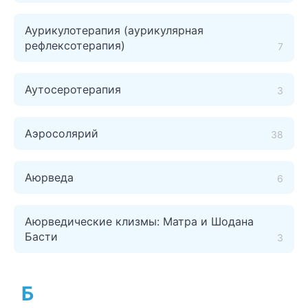
Аурикулотерапия (аурикулярная
рефлексотерапия)
7
Аутосеротерапия
3
Аэросолярий
38
Аюрведа
6
Аюрведические клизмы: Матра и Шодана
Басти
3
Б