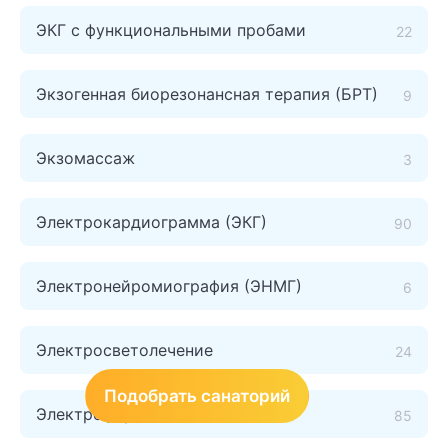
ЭКГ с функциональными пробами
22
Экзогенная биорезонансная терапия (БРТ)
9
Экзомассаж
3
Электрокардиограмма (ЭКГ)
90
Электронейромиография (ЭНМГ)
6
Электросветолечение
24
Подобрать санаторий
Электрофорез
85