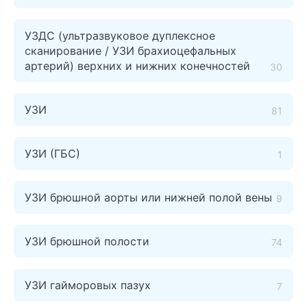
УЗДС (ультразвуковое дуплексное
сканирование / УЗИ брахиоцефальных
артерий) верхних и нижних конечностей
30
УЗИ
81
УЗИ (ГБС)
1
УЗИ брюшной аорты или нижней полой вены
9
УЗИ брюшной полости
74
УЗИ гайморовых пазух
7