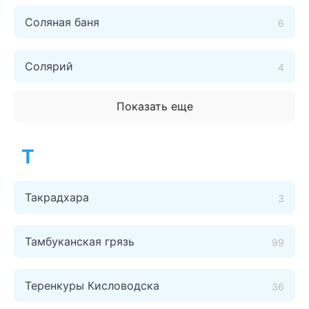
Соляная баня
6
Солярий
4
Показать еще
Т
Такрадхара
3
Тамбуканская грязь
99
Теренкуры Кисловодска
36