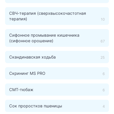
СВЧ-терапия (сверхвысокочастотная
терапия)
10
Сифонное промывание кишечника
(сифонное орошение)
67
Скандинавская ходьба
25
Скрининг MS PRO
6
СМТ-тюбаж
6
Сок проростков пшеницы
4