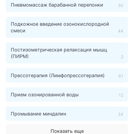
Пневмомассаж барабанной перепонки
30
Подкожное введение озонокислородной
смеси
44
Постизометрическая релаксация мышц
(ПИРМ)
2
Прессотерапия (Лимфопрессотерапия)
61
Прием озонированной воды
12
Промывание миндалин
34
Показать еще