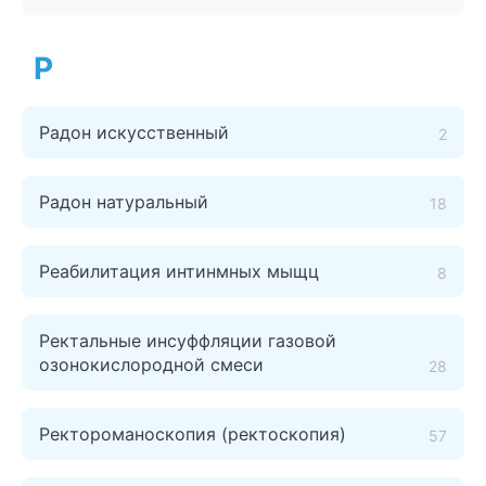
Р
Радон искусственный
2
Радон натуральный
18
Реабилитация интинмных мыщц
8
Ректальные инсуффляции газовой
озонокислородной смеси
28
Ректороманоскопия (ректоскопия)
57