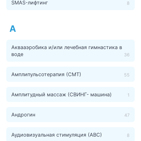
SMAS-лифтинг
8
А
Аквааэробика и/или лечебная гимнастика в
воде
36
Амплипульсотерапия (СМТ)
55
Амплитудный массаж (СВИНГ- машина)
1
Андрогин
47
Аудиовизуальная стимуляция (АВС)
8