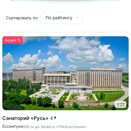
По рейтингу
Сортировать по:
Акция %
1
/
23
Санаторий «Русь»
4
Ессентуки
990 м до бювета «Пятитысячник»