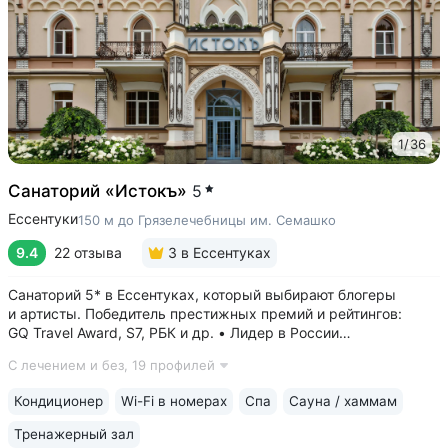
1
/
36
Санаторий «Истокъ»
5
Ессентуки
150 м до Грязелечебницы им. Семашко
9.4
22 отзыва
3
в Ессентуках
Санаторий 5* в Ессентуках, который выбирают блогеры
и артисты. Победитель престижных премий и рейтингов:
GQ Travel Award, S7, РБК и др. • Лидер в России
по аппаратной косметологии: массаж ICOONE, лечение
С лечением и без,
19 профилей
целлюлита и вен «Эндосфера», коррекция фигуры Tesla
Former, безинъекционная мезотерапия...
Кондиционер
Wi-Fi в номерах
Спа
Сауна / хаммам
Тренажерный зал