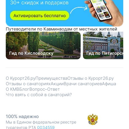
Путеводители по Кавминводам от местных жителей
Гид по Кисловодску
Гид по Пятигорску
О Курорт26.ру
Преимущества
Отзывы о Курорт26.ру
Отзывы о санаториях
Акции
Врачи санаториев
Афиша
О КМВ
Блог
Вопрос–Ответ
Что взять с собой в санаторий?
100% надежно
Мы в Едином федеральном реестре
турагентов РТА
0034559