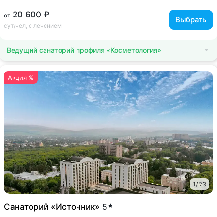
20 600 ₽
от
Выбрать
сут/чел, с лечением
Ведущий санаторий профиля «Косметология»
Акция %
1
/
23
Санаторий «Источник»
5