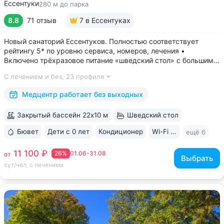
Ессентуки
280 м до парка
8.8
71 отзыв
7
в Ессентуках
Новый санаторий Ессентуков. Полностью соответствует
рейтингу 5* по уровню сервиса, номеров, лечения •
Включено трёхразовое питание «шведский стол» с большим
выбором блюд. Один из лучших вариантов по питанию
С лечением и без,
23 профиля
в Ессентуках • Центр Курортной зоны: 3 минуты
до Курортного парка и Грязелечебницы им....
Медцентр работает без выходных
Закрытый бассейн 22х10 м
Шведский стол
Бювет
Дети с 0 лет
Кондиционер
Wi-Fi в номерах
ещё 6
11 100 ₽
26%
01.06-31.08
от
Выбрать
сут/чел, с лечением