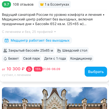
9.7
108 отзывов
1
в Ессентуках
Ведущий санаторий России по уровню комфорта и лечения •
Медицинский центр работает без выходных, включая
праздничные дни • Бассейн 652 кв.м. (25×65 м)
с термотерапией, джакузи, каскадом и морской волной.
С лечением и без,
25 профилей
Глубина от 30 до 180 см, есть отдельная детская зона. Рядом
расположены закрытая терраса...
Медцентр работает без выходных
Закрытый бассейн 25х65 м
Шведский стол
Бювет
Свой парк
Дети с 1 года
Кондиционер
ещё 6
10 300 ₽
15%
01.06-06.09
от
Выбрать
сут/чел, с лечением