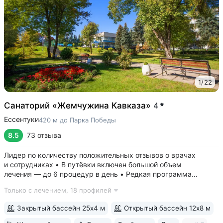
1
/
22
Санаторий «Жемчужина Кавказа»
4
Ессентуки
420 м до Парка Победы
8.5
73 отзыва
Лидер по количеству положительных отзывов о врачах
и сотрудниках • В путёвки включен большой объем
лечения — до 6 процедур в день • Редкая программа
«Снижение веса». Включает консультации врача-диетолога
Только с лечением,
18 профилей
и эндокринолога, комплекс анализов и УЗИ, процедуры,
направленные на коррекцию фигуры...
Закрытый бассейн 25х4 м
Открытый бассейн 12х8 м