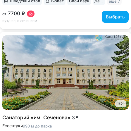
Шведский стол
Бювет
Свой парк
Дети с 0 лет
ещё 7
7700 ₽
от
Выбрать
сут/чел, с лечением
1
/
21
Санаторий «им. Сеченова»
3
Ессентуки
990 м до парка