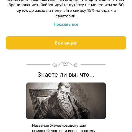
бронирование». Забронируйте путёвку не менее чем
за 60
суток
до заезда и получайте скидку 15% на отдых в
санатории.
Акция действует на все виды путевок и на все категории
Показать все
номеров.
Рассчитаем цену со скидкой и забронируем отдых по
акции:
8 800 700-15-77
.
Все акции
Знаете ли вы, что...
Название Железноводску дал
немецкий доктор и исследователь