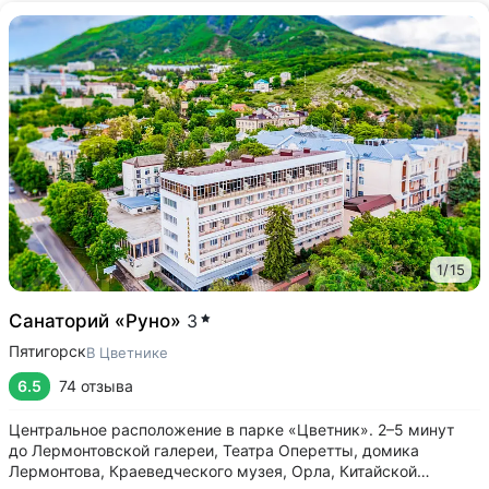
1
/
15
Санаторий «Руно»
3
Пятигорск
В Цветнике
6.5
74 отзыва
Центральное расположение в парке «Цветник». 2–5 минут
до Лермонтовской галереи, Театра Оперетты, домика
Лермонтова, Краеведческого музея, Орла, Китайской