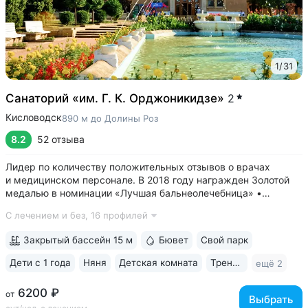
1
/
31
Санаторий «им. Г. К. Орджоникидзе»
2
Кисловодск
890 м до Долины Роз
8.2
52 отзыва
Лидер по количеству положительных отзывов о врачах
и медицинском персонале. В 2018 году награжден Золотой
медалью в номинации «Лучшая бальнеолечебница» •
Расположен в Верхней части Курортного парка рядом
С лечением и без,
16 профилей
с Канаткой, Храмом воздуха и Долиной роз. Зона
с уникальным микроклиматом на высоте 950 м:...
Закрытый бассейн 15 м
Бювет
Свой парк
Дети с 1 года
Няня
Детская комната
Тренажерный зал
ещё 2
6200 ₽
от
Выбрать