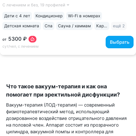
беседки • 200 м между основным корпусом и корпусом
С лечением и без,
19 профилей
«Каштан». Теплые переходы между основным и лечебным
корпусом, столовой • Центральная...
Дети с 4 лет
Кондиционер
Wi-Fi в номерах
Детская комната
Спа
Сауна / хаммам
Караоке
ещё 2
5300 ₽
от
Выбрать
сут/чел, с лечением
Что такое вакуум-терапия и как она
помогает при эректильной дисфункции?
Вакуум-терапия (ЛОД-терапия) — современный
физиотерапевтический метод, использующий
дозированное воздействие отрицательного давления
на половой член. Аппарат состоит из прозрачного
цилиндра, вакуумной помпы и контроллера для