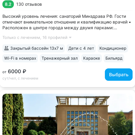
8.2
130 отзывов
Высокий уровень лечения: санаторий Минздрава РФ. Гости
отмечают внимательное отношение и квалификацию врачей •
Расположен в центре города между двумя парками:
Курортным и Победы. 7–9 минут прогулки до бювета,
Только с лечением,
16 профилей
грязелечебницы им. Семашко, Курортного парка • Теплые
переходы между корпусами:...
Закрытый бассейн 13х7 м
Дети с 4 лет
Кондиционер
Wi-Fi в номерах
Тренажерный зал
Караоке
Бильярд
6000 ₽
от
Выбрать
сут/чел, с лечением