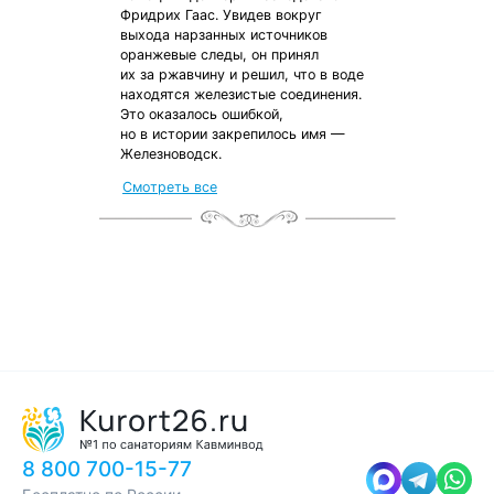
Фридрих Гаас. Увидев вокруг
выхода нарзанных источников
оранжевые следы, он принял
их за ржавчину и решил, что в воде
находятся железистые соединения.
Это оказалось ошибкой,
но в истории закрепилось имя —
Железноводск.
от местных жителей
Смотреть все
с чек-листом
и туристической картой
8 800 700-15-77